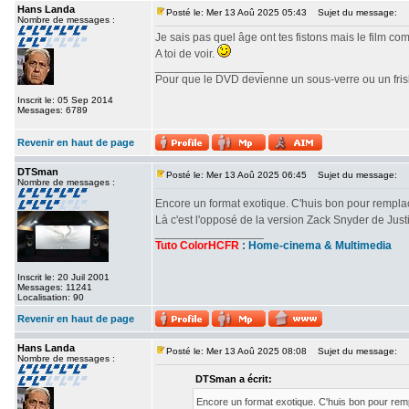
Hans Landa
Posté le: Mer 13 Aoû 2025 05:43
Sujet du message:
Nombre de messages :
Je sais pas quel âge ont tes fistons mais le film c
A toi de voir.
_________________
Pour que le DVD devienne un sous-verre ou un frisbe
Inscrit le: 05 Sep 2014
Messages: 6789
Revenir en haut de page
DTSman
Posté le: Mer 13 Aoû 2025 06:45
Sujet du message:
Nombre de messages :
Encore un format exotique. C'huis bon pour rempl
Là c'est l'opposé de la version Zack Snyder de Ju
_________________
Tuto ColorHCFR
:
Home-cinema & Multimedia
Inscrit le: 20 Juil 2001
Messages: 11241
Localisation: 90
Revenir en haut de page
Hans Landa
Posté le: Mer 13 Aoû 2025 08:08
Sujet du message:
Nombre de messages :
DTSman a écrit:
Encore un format exotique. C'huis bon pour re