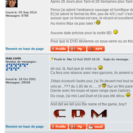
Après 28 Jours plus Tard et 28 Semaines plus Tard v
Perso j'ai adoré l'ambiance sauvage et horrifique du
Inscrit le: 05 Sep 2014
Et j'ai adoré le format du film, pas de 4/3 ( ouf ! c
Messages: 6789
avouer que ce format est rare, le récent et excellent 
Au moins Max va pas raler !
Aucune date précise pour la sortie BD.
_________________
Pour que le DVD devienne un sous-verre ou un frisbe
Revenir en haut de page
max zorin
Posté le: Mar 12 Aoû 2025 18:16
Sujet du message:
Nombre de messages :
ah oui, là, faut que je voie ca.
Ca fera une séance avec mes garcons, ils aiment c
Inscrit le: 18 Oct 2001
J'étais écoeuré l'autre jour, j'ai 3h devant moi tout
Messages: 29548
vois-je...??? du 1.85 de m.......!!!
Sur un film parei
Danse avec les loups et open range (que j'adore).
Du coup, j'ai mis Last Duel et j'ai pas été décu.
_________________
And did we tell you the name of the game, boy?
Revenir en haut de page