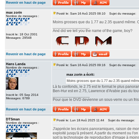
Revenir en haut de page
max zorin
Posté le: Sam 16 Aoû 2025 08:10
Sujet du message:
Nombre de messages :
Moins grosses que du 1.77 au 2.35 quand même. Ou
_________________
And did we tell you the name of the game, boy?
Inscrit le: 18 Oct 2001
Messages: 29548
Revenir en haut de page
Hans Landa
Posté le: Sam 16 Aoû 2025 09:16
Sujet du message:
Nombre de messages :
max zorin a écrit:
Moins grosses que du 1.77 au 2.35 quand même.
Là tu confonds, le 2.75 est le format le plus panor
Ben-Hur est en 2.75, Lawrence d'Arabie pas du tout. 
Inscrit le: 05 Sep 2014
_________________
Messages: 6789
Pour que le DVD devienne un sous-verre ou un frisbe
Revenir en haut de page
DTSman
Posté le: Lun 18 Aoû 2025 11:44
Sujet du message:
Nombre de messages :
J'apprécie les écrans panoramiques, raison de mon c
exploité jusqu'à présent. A partir du moment ou l'
soit la technologie de reproduction d'image à moin