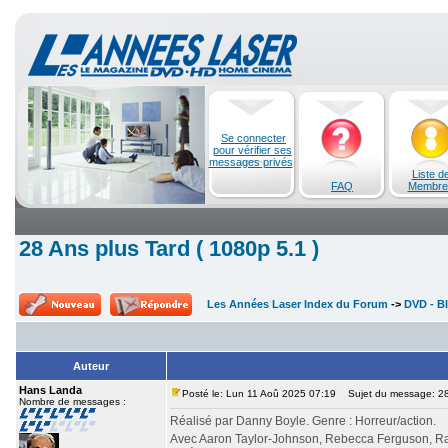
Se connecter
pour vérifier ses
messages privés
Liste d
FAQ
Membre
28 Ans plus Tard ( 1080p 5.1 )
Les Années Laser Index du Forum
->
DVD - Bl
Auteur
Hans Landa
Posté le: Lun 11 Aoû 2025 07:19
Sujet du message: 28 
Nombre de messages :
Réalisé par Danny Boyle. Genre : Horreur/action.
Avec Aaron Taylor-Johnson, Rebecca Ferguson, Ral