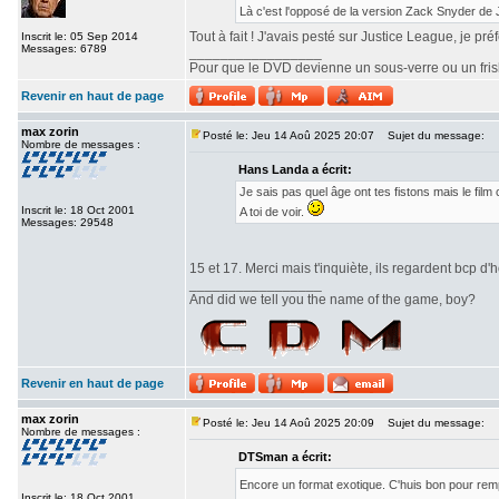
Là c'est l'opposé de la version Zack Snyder de
Tout à fait ! J'avais pesté sur Justice League, je pr
Inscrit le: 05 Sep 2014
Messages: 6789
_________________
Pour que le DVD devienne un sous-verre ou un frisbe
Revenir en haut de page
max zorin
Posté le: Jeu 14 Aoû 2025 20:07
Sujet du message:
Nombre de messages :
Hans Landa a écrit:
Je sais pas quel âge ont tes fistons mais le fi
Inscrit le: 18 Oct 2001
A toi de voir.
Messages: 29548
15 et 17. Merci mais t'inquiète, ils regardent bcp d'h
_________________
And did we tell you the name of the game, boy?
Revenir en haut de page
max zorin
Posté le: Jeu 14 Aoû 2025 20:09
Sujet du message:
Nombre de messages :
DTSman a écrit:
Encore un format exotique. C'huis bon pour re
Inscrit le: 18 Oct 2001