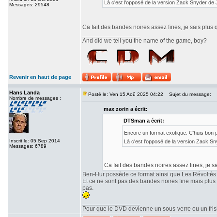
Là c'est l'opposé de la version Zack Snyder de
Messages: 29548
Ca fait des bandes noires assez fines, je sais plus 
_________________
And did we tell you the name of the game, boy?
Revenir en haut de page
Hans Landa
Posté le: Ven 15 Aoû 2025 04:22
Sujet du message:
Nombre de messages :
max zorin a écrit:
DTSman a écrit:
Encore un format exotique. C'huis bon
Inscrit le: 05 Sep 2014
Là c'est l'opposé de la version Zack S
Messages: 6789
Ca fait des bandes noires assez fines, je sa
Ben-Hur possède ce format ainsi que Les Révoltés
Et ce ne sont pas des bandes noires fine mais plu
pas.
_________________
Pour que le DVD devienne un sous-verre ou un frisbe