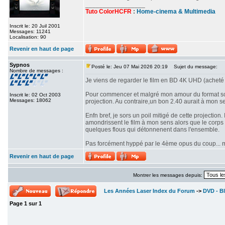
_________________
Tuto ColorHCFR
:
Home-cinema & Multimedia
Inscrit le: 20 Juil 2001
Messages: 11241
Localisation: 90
Revenir en haut de page
Sypnos
Posté le: Jeu 07 Mai 2026 20:19
Sujet du message:
Nombre de messages :
Je viens de regarder le film en BD 4K UHD (acheté 
Pour commencer et malgré mon amour du format scop
Inscrit le: 02 Oct 2003
Messages: 18062
projection. Au contraire,un bon 2.40 aurait à mon se
Enfn bref, je sors un poil mitigé de cette projectio
amondrissent le film à mon sens alors que le corps d
quelques flous qui détonnenent dans l'ensemble.
Pas forcément hyppé par le 4ème opus du coup... mê
Revenir en haut de page
Montrer les messages depuis:
Les Années Laser Index du Forum
->
DVD - Bl
Page
1
sur
1