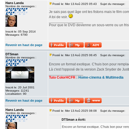
Hans Landa
Posté le: Mer 13 Aoû 2025 05:43
Sujet du message:
Nombre de messages :
Je sais pas quel âge ont tes fistons mais le film c
A toi de voir.
_________________
Pour que le DVD devienne un sous-verre ou un frisbe
Inscrit le: 05 Sep 2014
Messages: 6790
Revenir en haut de page
DTSman
Posté le: Mer 13 Aoû 2025 06:45
Sujet du message:
Nombre de messages :
Encore un format exotique. C'huis bon pour rempl
Là c'est l'opposé de la version Zack Snyder de Ju
_________________
Tuto ColorHCFR
:
Home-cinema & Multimedia
Inscrit le: 20 Juil 2001
Messages: 11241
Localisation: 90
Revenir en haut de page
Hans Landa
Posté le: Mer 13 Aoû 2025 08:08
Sujet du message:
Nombre de messages :
DTSman a écrit:
Encore un format exotique. C'huis bon pour re