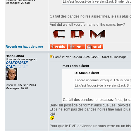
Là c'est l'opposé de la version Zack Snyder de
Messages: 29548
Ca fait des bandes noires assez fines, je sais plus 
_________________
And did we tell you the name of the game, boy?
Revenir en haut de page
Hans Landa
Posté le: Ven 15 Aoû 2025 04:22
Sujet du message:
Nombre de messages :
max zorin a écrit:
DTSman a écrit:
Encore un format exotique. C'huis bon
Inscrit le: 05 Sep 2014
Là c'est l'opposé de la version Zack S
Messages: 6790
Ca fait des bandes noires assez fines, je sa
Ben-Hur possède ce format ainsi que Les Révoltés
Et ce ne sont pas des bandes noires fine mais plu
pas.
_________________
Pour que le DVD devienne un sous-verre ou un frisbe