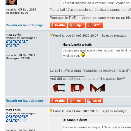
Là c'est l'opposé de la version Zack Snyder de
Tout à fait ! J'avais pesté sur Justice League, je pr
Inscrit le: 05 Sep 2014
Messages: 6790
_________________
Pour que le DVD devienne un sous-verre ou un frisbe
Revenir en haut de page
max zorin
Posté le: Jeu 14 Aoû 2025 20:07
Sujet du message:
Nombre de messages :
Hans Landa a écrit:
Je sais pas quel âge ont tes fistons mais le fi
Inscrit le: 18 Oct 2001
A toi de voir.
Messages: 29548
15 et 17. Merci mais t'inquiète, ils regardent bcp d'h
_________________
And did we tell you the name of the game, boy?
Revenir en haut de page
max zorin
Posté le: Jeu 14 Aoû 2025 20:09
Sujet du message:
Nombre de messages :
DTSman a écrit:
Encore un format exotique. C'huis bon pour re
Inscrit le: 18 Oct 2001