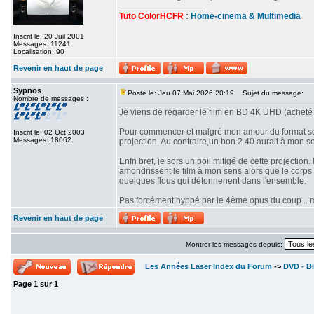
_________________
Tuto ColorHCFR
:
Home-cinema & Multimedia
Inscrit le: 20 Juil 2001
Messages: 11241
Localisation: 90
Revenir en haut de page
Sypnos
Posté le: Jeu 07 Mai 2026 20:19
Sujet du message:
Nombre de messages :
Je viens de regarder le film en BD 4K UHD (acheté 
Pour commencer et malgré mon amour du format scop
Inscrit le: 02 Oct 2003
Messages: 18062
projection. Au contraire,un bon 2.40 aurait à mon se
Enfn bref, je sors un poil mitigé de cette projectio
amondrissent le film à mon sens alors que le corps d
quelques flous qui détonnenent dans l'ensemble.
Pas forcément hyppé par le 4ème opus du coup... mê
Revenir en haut de page
Montrer les messages depuis:
Les Années Laser Index du Forum
->
DVD - Bl
Page
1
sur
1