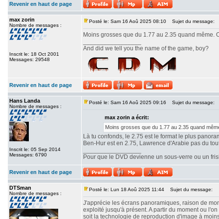
Revenir en haut de page
max zorin
Posté le: Sam 16 Aoû 2025 08:10
Sujet du message:
Nombre de messages :
Moins grosses que du 1.77 au 2.35 quand même. Ou
_________________
And did we tell you the name of the game, boy?
Inscrit le: 18 Oct 2001
Messages: 29548
Revenir en haut de page
Hans Landa
Posté le: Sam 16 Aoû 2025 09:16
Sujet du message:
Nombre de messages :
max zorin a écrit:
Moins grosses que du 1.77 au 2.35 quand même.
Là tu confonds, le 2.75 est le format le plus panor
Ben-Hur est en 2.75, Lawrence d'Arabie pas du tout. 
Inscrit le: 05 Sep 2014
_________________
Messages: 6790
Pour que le DVD devienne un sous-verre ou un frisbe
Revenir en haut de page
DTSman
Posté le: Lun 18 Aoû 2025 11:44
Sujet du message:
Nombre de messages :
J'apprécie les écrans panoramiques, raison de mon c
exploité jusqu'à présent. A partir du moment ou l'
soit la technologie de reproduction d'image à moin