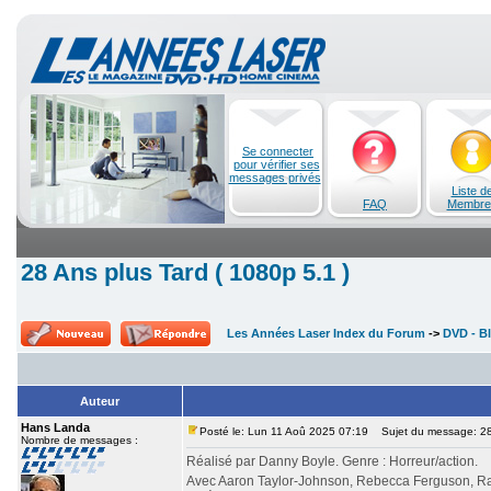
Se connecter
pour vérifier ses
messages privés
Liste d
FAQ
Membre
28 Ans plus Tard ( 1080p 5.1 )
Les Années Laser Index du Forum
->
DVD - Bl
Auteur
Hans Landa
Posté le: Lun 11 Aoû 2025 07:19
Sujet du message: 28 
Nombre de messages :
Réalisé par Danny Boyle. Genre : Horreur/action.
Avec Aaron Taylor-Johnson, Rebecca Ferguson, Ral