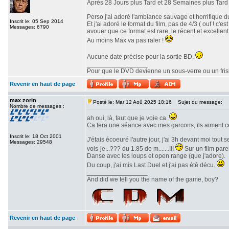
Après 28 Jours plus Tard et 28 Semaines plus Tard v
Perso j'ai adoré l'ambiance sauvage et horrifique du
Inscrit le: 05 Sep 2014
Et j'ai adoré le format du film, pas de 4/3 ( ouf ! c
Messages: 6790
avouer que ce format est rare, le récent et excellent 
Au moins Max va pas raler !
Aucune date précise pour la sortie BD.
_________________
Pour que le DVD devienne un sous-verre ou un frisbe
Revenir en haut de page
max zorin
Posté le: Mar 12 Aoû 2025 18:16
Sujet du message:
Nombre de messages :
ah oui, là, faut que je voie ca.
Ca fera une séance avec mes garcons, ils aiment c
Inscrit le: 18 Oct 2001
J'étais écoeuré l'autre jour, j'ai 3h devant moi tout
Messages: 29548
vois-je...??? du 1.85 de m.......!!!
Sur un film parei
Danse avec les loups et open range (que j'adore).
Du coup, j'ai mis Last Duel et j'ai pas été décu.
_________________
And did we tell you the name of the game, boy?
Revenir en haut de page