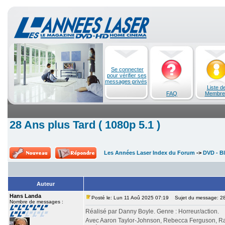
Se connecter
pour vérifier ses
messages privés
Liste d
FAQ
Membre
28 Ans plus Tard ( 1080p 5.1 )
Les Années Laser Index du Forum
->
DVD - Bl
Auteur
Hans Landa
Posté le: Lun 11 Aoû 2025 07:19
Sujet du message: 28 
Nombre de messages :
Réalisé par Danny Boyle. Genre : Horreur/action.
Avec Aaron Taylor-Johnson, Rebecca Ferguson, Ral