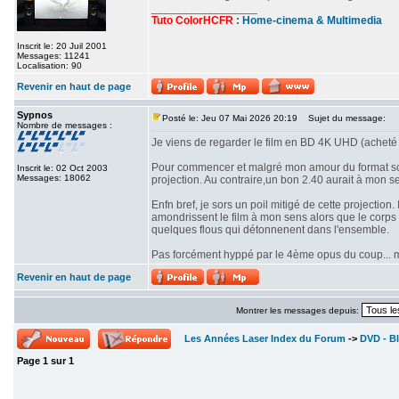
_________________
Tuto ColorHCFR
:
Home-cinema & Multimedia
Inscrit le: 20 Juil 2001
Messages: 11241
Localisation: 90
Revenir en haut de page
Sypnos
Posté le: Jeu 07 Mai 2026 20:19
Sujet du message:
Nombre de messages :
Je viens de regarder le film en BD 4K UHD (acheté 
Pour commencer et malgré mon amour du format scop
Inscrit le: 02 Oct 2003
Messages: 18062
projection. Au contraire,un bon 2.40 aurait à mon se
Enfn bref, je sors un poil mitigé de cette projectio
amondrissent le film à mon sens alors que le corps d
quelques flous qui détonnenent dans l'ensemble.
Pas forcément hyppé par le 4ème opus du coup... mê
Revenir en haut de page
Montrer les messages depuis:
Les Années Laser Index du Forum
->
DVD - Bl
Page
1
sur
1