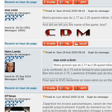
Revenir en haut de page
max zorin
Posté le: Sam 16 Aoû 2025 08:10
Sujet du message:
Nombre de messages :
Moins grosses que du 1.77 au 2.35 quand même. Ou
_________________
And did we tell you the name of the game, boy?
Inscrit le: 18 Oct 2001
Messages: 29561
Revenir en haut de page
Hans Landa
Posté le: Sam 16 Aoû 2025 09:16
Sujet du message:
Nombre de messages :
max zorin a écrit:
Moins grosses que du 1.77 au 2.35 quand même.
Là tu confonds, le 2.75 est le format le plus panor
Ben-Hur est en 2.75, Lawrence d'Arabie pas du tout. 
Inscrit le: 05 Sep 2014
_________________
Messages: 6796
Pour que le DVD devienne un sous-verre ou un frisbe
Revenir en haut de page
DTSman
Posté le: Lun 18 Aoû 2025 11:44
Sujet du message:
Nombre de messages :
J'apprécie les écrans panoramiques, raison de mon c
exploité jusqu'à présent. A partir du moment ou l'
soit la technologie de reproduction d'image à moin