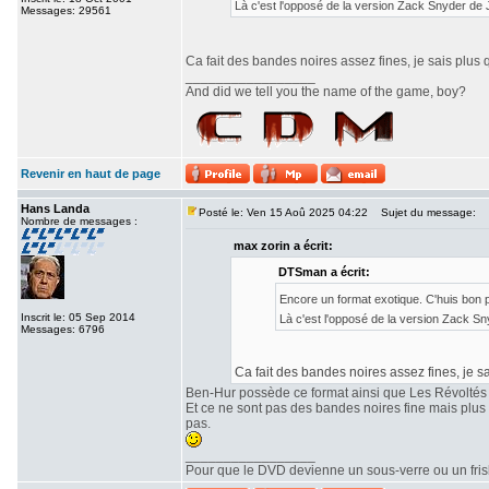
Là c'est l'opposé de la version Zack Snyder de
Messages: 29561
Ca fait des bandes noires assez fines, je sais plus 
_________________
And did we tell you the name of the game, boy?
Revenir en haut de page
Hans Landa
Posté le: Ven 15 Aoû 2025 04:22
Sujet du message:
Nombre de messages :
max zorin a écrit:
DTSman a écrit:
Encore un format exotique. C'huis bon
Inscrit le: 05 Sep 2014
Là c'est l'opposé de la version Zack S
Messages: 6796
Ca fait des bandes noires assez fines, je sa
Ben-Hur possède ce format ainsi que Les Révoltés
Et ce ne sont pas des bandes noires fine mais plu
pas.
_________________
Pour que le DVD devienne un sous-verre ou un frisbe