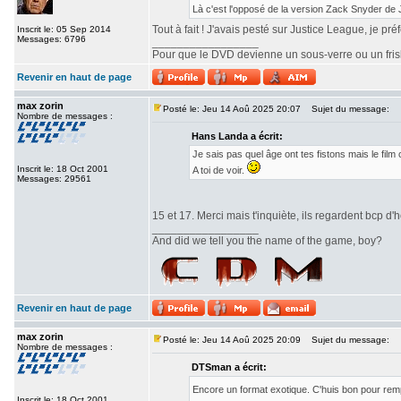
Là c'est l'opposé de la version Zack Snyder de
Tout à fait ! J'avais pesté sur Justice League, je pr
Inscrit le: 05 Sep 2014
Messages: 6796
_________________
Pour que le DVD devienne un sous-verre ou un frisbe
Revenir en haut de page
max zorin
Posté le: Jeu 14 Aoû 2025 20:07
Sujet du message:
Nombre de messages :
Hans Landa a écrit:
Je sais pas quel âge ont tes fistons mais le fi
Inscrit le: 18 Oct 2001
A toi de voir.
Messages: 29561
15 et 17. Merci mais t'inquiète, ils regardent bcp d'h
_________________
And did we tell you the name of the game, boy?
Revenir en haut de page
max zorin
Posté le: Jeu 14 Aoû 2025 20:09
Sujet du message:
Nombre de messages :
DTSman a écrit:
Encore un format exotique. C'huis bon pour re
Inscrit le: 18 Oct 2001