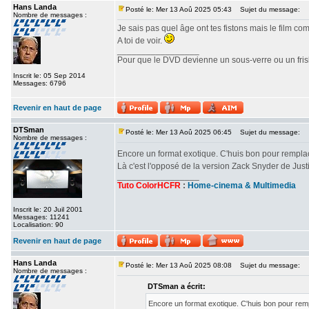
Hans Landa
Posté le: Mer 13 Aoû 2025 05:43
Sujet du message:
Nombre de messages :
Je sais pas quel âge ont tes fistons mais le film c
A toi de voir.
_________________
Pour que le DVD devienne un sous-verre ou un frisbe
Inscrit le: 05 Sep 2014
Messages: 6796
Revenir en haut de page
DTSman
Posté le: Mer 13 Aoû 2025 06:45
Sujet du message:
Nombre de messages :
Encore un format exotique. C'huis bon pour rempl
Là c'est l'opposé de la version Zack Snyder de Ju
_________________
Tuto ColorHCFR
:
Home-cinema & Multimedia
Inscrit le: 20 Juil 2001
Messages: 11241
Localisation: 90
Revenir en haut de page
Hans Landa
Posté le: Mer 13 Aoû 2025 08:08
Sujet du message:
Nombre de messages :
DTSman a écrit:
Encore un format exotique. C'huis bon pour re