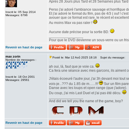
Après 28 Jours plus Tard et 28 Semaines plus Tard v
Perso j'ai adoré l'ambiance sauvage et horrifique du
Inscrit le: 05 Sep 2014
Et j'ai adoré le format du film, pas de 4/3 ( ouf ! c
Messages: 6796
avouer que ce format est rare, le récent et excellent 
Au moins Max va pas raler !
Aucune date précise pour la sortie BD.
_________________
Pour que le DVD devienne un sous-verre ou un frisbe
Revenir en haut de page
max zorin
Posté le: Mar 12 Aoû 2025 18:16
Sujet du message:
Nombre de messages :
ah oui, là, faut que je voie ca.
Ca fera une séance avec mes garcons, ils aiment c
Inscrit le: 18 Oct 2001
J'étais écoeuré l'autre jour, j'ai 3h devant moi tout
Messages: 29561
vois-je...??? du 1.85 de m.......!!!
Sur un film parei
Danse avec les loups et open range (que j'adore).
Du coup, j'ai mis Last Duel et j'ai pas été décu.
_________________
And did we tell you the name of the game, boy?
Revenir en haut de page