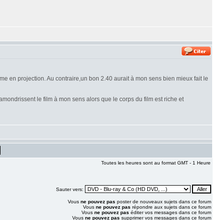
e en projection. Au contraire,un bon 2.40 aurait à mon sens bien mieux fait le
amondrissent le film à mon sens alors que le corps du film est riche et
Toutes les heures sont au format GMT - 1 Heure
Sauter vers:
Vous
ne pouvez pas
poster de nouveaux sujets dans ce forum
Vous
ne pouvez pas
répondre aux sujets dans ce forum
Vous
ne pouvez pas
éditer vos messages dans ce forum
Vous
ne pouvez pas
supprimer vos messages dans ce forum