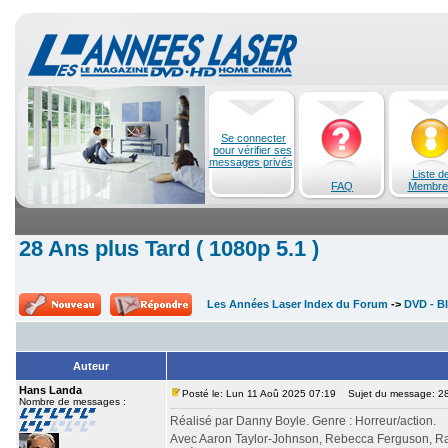
Se connecter
pour vérifier ses
messages privés
Liste d
FAQ
Membre
28 Ans plus Tard ( 1080p 5.1 )
Les Années Laser Index du Forum
->
DVD - Bl
Auteur
Hans Landa
Posté le: Lun 11 Aoû 2025 07:19
Sujet du message: 28 
Nombre de messages :
Réalisé par Danny Boyle. Genre : Horreur/action.
Avec Aaron Taylor-Johnson, Rebecca Ferguson, Ral