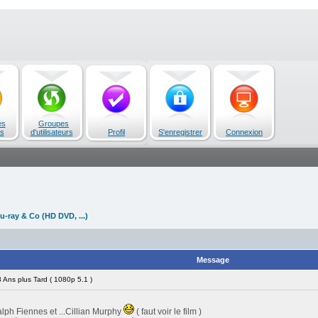
es
Groupes
s
d'utilisateurs
Profil
S'enregistrer
Connexion
u-ray & Co (HD DVD, ...)
Message
Ans plus Tard ( 1080p 5.1 )
ph Fiennes et ...Cillian Murphy
( faut voir le film )