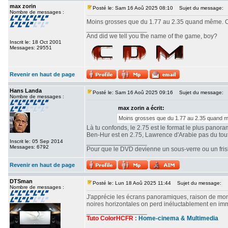
max zorin
Posté le: Sam 16 Aoû 2025 08:10
Sujet du message:
Nombre de messages :
Moins grosses que du 1.77 au 2.35 quand même. Ou
_________________
And did we tell you the name of the game, boy?
Inscrit le: 18 Oct 2001
Messages: 29551
Revenir en haut de page
Hans Landa
Posté le: Sam 16 Aoû 2025 09:16
Sujet du message:
Nombre de messages :
max zorin a écrit:
Moins grosses que du 1.77 au 2.35 quand mê
Là tu confonds, le 2.75 est le format le plus panor
Ben-Hur est en 2.75, Lawrence d'Arabie pas du tout. 
Inscrit le: 05 Sep 2014
_________________
Messages: 6792
Pour que le DVD devienne un sous-verre ou un frisbe
Revenir en haut de page
DTSman
Posté le: Lun 18 Aoû 2025 11:44
Sujet du message:
Nombre de messages :
J'apprécie les écrans panoramiques, raison de mon c
noires horizontales on perd inéluctablement en imm
_________________
Tuto ColorHCFR
:
Home-cinema & Multimedia