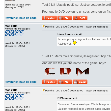
Tout à fait ! J'avais pesté sur Justice League, je pr
Inscrit le: 05 Sep 2014
Messages: 6792
_________________
Pour que le DVD devienne un sous-verre ou un frisbe
Revenir en haut de page
max zorin
Posté le: Jeu 14 Aoû 2025 20:07
Sujet du message:
Nombre de messages :
Hans Landa a écrit:
Je sais pas quel âge ont tes fistons mais le
Inscrit le: 18 Oct 2001
A toi de voir.
Messages: 29551
15 et 17. Merci mais t'inquiète, ils regardent bcp d'h
_________________
And did we tell you the name of the game, boy?
Revenir en haut de page
max zorin
Posté le: Jeu 14 Aoû 2025 20:09
Sujet du message:
Nombre de messages :
DTSman a écrit:
Encore un format exotique. C'huis bon pour
Inscrit le: 18 Oct 2001
Là c'est l'opposé de la version Zack Snyde
Messages: 29551