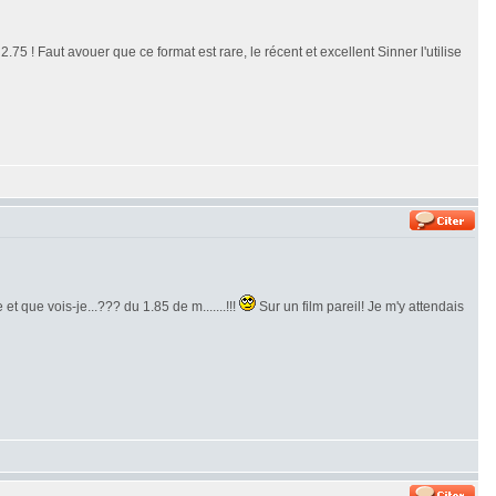
.75 ! Faut avouer que ce format est rare, le récent et excellent Sinner l'utilise
et que vois-je...??? du 1.85 de m.......!!!
Sur un film pareil! Je m'y attendais