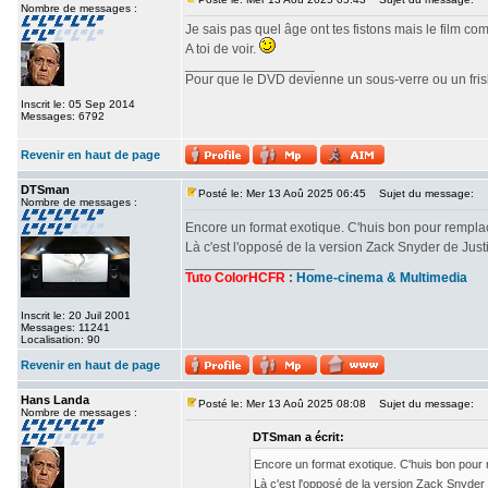
Nombre de messages :
Je sais pas quel âge ont tes fistons mais le film c
A toi de voir.
_________________
Pour que le DVD devienne un sous-verre ou un frisbe
Inscrit le: 05 Sep 2014
Messages: 6792
Revenir en haut de page
DTSman
Posté le: Mer 13 Aoû 2025 06:45
Sujet du message:
Nombre de messages :
Encore un format exotique. C'huis bon pour rempl
Là c'est l'opposé de la version Zack Snyder de Ju
_________________
Tuto ColorHCFR
:
Home-cinema & Multimedia
Inscrit le: 20 Juil 2001
Messages: 11241
Localisation: 90
Revenir en haut de page
Hans Landa
Posté le: Mer 13 Aoû 2025 08:08
Sujet du message:
Nombre de messages :
DTSman a écrit:
Encore un format exotique. C'huis bon pour
Là c'est l'opposé de la version Zack Snyde