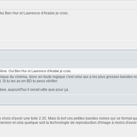
i Ben Hur et Lawrence d'Arabie je crois.
me. Oui Ben Hur et Lawrence d'Arabie je crois.
amique du cinéma, donc en toute logique c'est celui qui a les plus grosses bandes no
Si tu les as en BD tu peux vérifier.
e, aujourd'hui il serait utile que pour ça.
hoix d'avoir une toile 2.35. Mais là bof ces petites bandes noires sur ce format qu
ersion et cela quelque soit la technologie de reproduction d'image à moins d'avoi