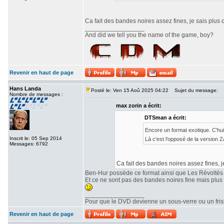
Ca fait des bandes noires assez fines, je sais plus 
_________________
And did we tell you the name of the game, boy?
Revenir en haut de page
Hans Landa
Posté le: Ven 15 Aoû 2025 04:22
Sujet du message:
Nombre de messages :
max zorin a écrit:
DTSman a écrit:
Encore un format exotique. C'hu
Inscrit le: 05 Sep 2014
Là c'est l'opposé de la version
Messages: 6792
Ca fait des bandes noires assez fines, j
Ben-Hur possède ce format ainsi que Les Révoltés
Et ce ne sont pas des bandes noires fine mais plu
_________________
Pour que le DVD devienne un sous-verre ou un frisbe
Revenir en haut de page