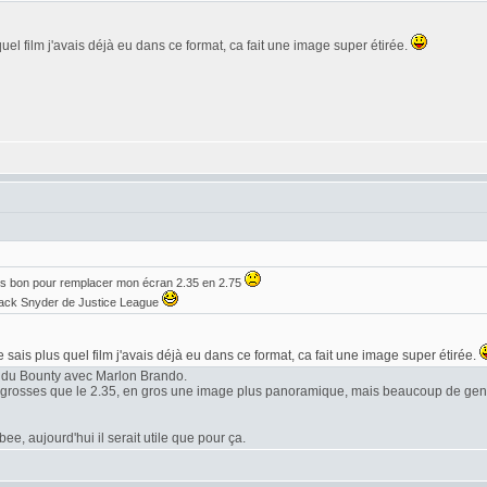
quel film j'avais déjà eu dans ce format, ca fait une image super étirée.
is bon pour remplacer mon écran 2.35 en 2.75
 Zack Snyder de Justice League
e sais plus quel film j'avais déjà eu dans ce format, ca fait une image super étirée.
 du Bounty avec Marlon Brando.
s grosses que le 2.35, en gros une image plus panoramique, mais beaucoup de gens
e, aujourd'hui il serait utile que pour ça.