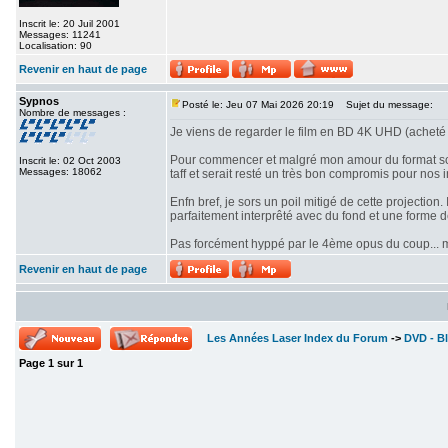
Inscrit le: 20 Juil 2001
Messages: 11241
Localisation: 90
Revenir en haut de page
Sypnos
Posté le: Jeu 07 Mai 2026 20:19
Sujet du message:
Nombre de messages :
Je viens de regarder le film en BD 4K UHD (acheté 
Pour commencer et malgré mon amour du format scope
Inscrit le: 02 Oct 2003
Messages: 18062
taff et serait resté un très bon compromis pour nos i
Enfn bref, je sors un poil mitigé de cette projectio
parfaitement interprêté avec du fond et une forme 
Pas forcément hyppé par le 4ème opus du coup... mê
Revenir en haut de page
Les Années Laser Index du Forum
->
DVD - Bl
Page
1
sur
1