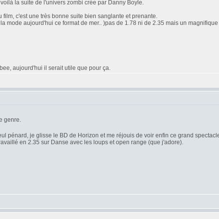
oilà la suite de l'univers zombi crée par Danny Boyle.
 film, c'est une très bonne suite bien sanglante et prenante.
'est la mode aujourd'hui ce format de mer.. )pas de 1.78 ni de 2.35 mais un magnifique 2
e, aujourd'hui il serait utile que pour ça.
e genre.
seul pénard, je glisse le BD de Horizon et me réjouis de voir enfin ce grand spectacle 
travaillé en 2.35 sur Danse avec les loups et open range (que j'adore).