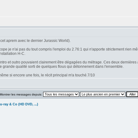
cet aprem avec le dernier Jurassic World).
 je n'ai pas du tout compris l'emploi du 2.76:1 qui n'apporte strictement rien mêm
nstallation H-C.
n. Intro et outro pouvaient clairement être dégagées du métrage. Ces deux dernières 
de grande qualité sorti de quelques flous qui détonnenent dans l'ensemble.
me si encore une fois, le récit principal m'a touché.7/10
Montrer les messages depuis:
u-ray & Co (HD DVD, ...)