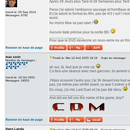
Après 28 Jours plus Tard et 28 Semaines plus Tard v
Perso j'ai adoré l'ambiance sauvage et horrifique du
Inscrit le: 05 Sep 2014
Et j'ai adoré le format du film, pas de 4/3 ( ouf ! c
Messages: 6792
aussi.
Au moins Max va pas raler !
Aucune date précise pour la sortie BD.
_________________
Pour que le DVD devienne un sous-verre ou un frisbe
Revenir en haut de page
max zorin
Posté le: Mar 12 Aoû 2025 18:16
Sujet du message:
Nombre de messages :
ah oui, là, faut que je voie ca.
Ca fera une séance avec mes garcons, ils aiment c
Inscrit le: 18 Oct 2001
J'étais écoeuré l'autre jour, j'ai 3h devant moi tout 
Messages: 29551
pas, j'ai même pas vérifié avant, vu que Costner a 
Du coup, j'ai mis Last Duel et j'ai pas été décu.
_________________
And did we tell you the name of the game, boy?
Revenir en haut de page
Hans Landa
Posté le: Mer 13 Aoû 2025 05:43
Sujet du message: