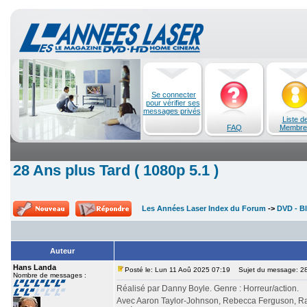
Se connecter
pour vérifier ses
messages privés
Liste d
FAQ
Membre
28 Ans plus Tard ( 1080p 5.1 )
Les Années Laser Index du Forum
->
DVD - Bl
Auteur
Hans Landa
Posté le: Lun 11 Aoû 2025 07:19
Sujet du message: 28 
Nombre de messages :
Réalisé par Danny Boyle. Genre : Horreur/action.
Avec Aaron Taylor-Johnson, Rebecca Ferguson, Ral