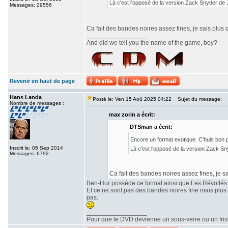
Là c'est l'opposé de la version Zack Snyder de
Messages: 29556
Ca fait des bandes noires assez fines, je sais plus 
_________________
And did we tell you the name of the game, boy?
Revenir en haut de page
Hans Landa
Posté le: Ven 15 Aoû 2025 04:22
Sujet du message:
Nombre de messages :
max zorin a écrit:
DTSman a écrit:
Encore un format exotique. C'huis bon
Inscrit le: 05 Sep 2014
Là c'est l'opposé de la version Zack S
Messages: 6792
Ca fait des bandes noires assez fines, je sa
Ben-Hur possède ce format ainsi que Les Révoltés
Et ce ne sont pas des bandes noires fine mais plu
pas.
_________________
Pour que le DVD devienne un sous-verre ou un frisbe