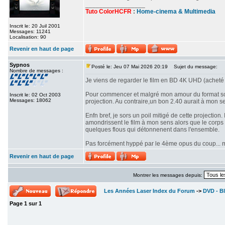
_________________
Tuto ColorHCFR
:
Home-cinema & Multimedia
Inscrit le: 20 Juil 2001
Messages: 11241
Localisation: 90
Revenir en haut de page
Sypnos
Posté le: Jeu 07 Mai 2026 20:19
Sujet du message:
Nombre de messages :
Je viens de regarder le film en BD 4K UHD (acheté 
Pour commencer et malgré mon amour du format scop
Inscrit le: 02 Oct 2003
Messages: 18062
projection. Au contraire,un bon 2.40 aurait à mon se
Enfn bref, je sors un poil mitigé de cette projectio
amondrissent le film à mon sens alors que le corps d
quelques flous qui détonnenent dans l'ensemble.
Pas forcément hyppé par le 4ème opus du coup... mê
Revenir en haut de page
Montrer les messages depuis:
Les Années Laser Index du Forum
->
DVD - Bl
Page
1
sur
1