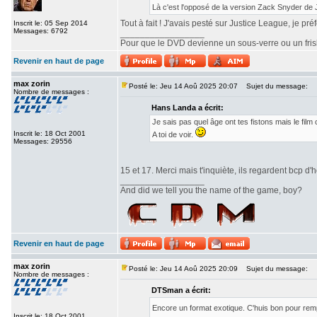
Là c'est l'opposé de la version Zack Snyder de
Tout à fait ! J'avais pesté sur Justice League, je pr
Inscrit le: 05 Sep 2014
Messages: 6792
_________________
Pour que le DVD devienne un sous-verre ou un frisbe
Revenir en haut de page
max zorin
Posté le: Jeu 14 Aoû 2025 20:07
Sujet du message:
Nombre de messages :
Hans Landa a écrit:
Je sais pas quel âge ont tes fistons mais le fi
Inscrit le: 18 Oct 2001
A toi de voir.
Messages: 29556
15 et 17. Merci mais t'inquiète, ils regardent bcp d'h
_________________
And did we tell you the name of the game, boy?
Revenir en haut de page
max zorin
Posté le: Jeu 14 Aoû 2025 20:09
Sujet du message:
Nombre de messages :
DTSman a écrit:
Encore un format exotique. C'huis bon pour re
Inscrit le: 18 Oct 2001