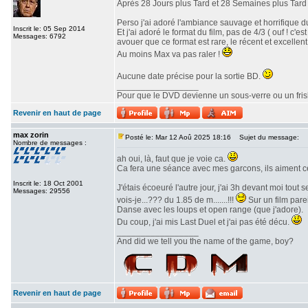
Après 28 Jours plus Tard et 28 Semaines plus Tard v
Perso j'ai adoré l'ambiance sauvage et horrifique du
Inscrit le: 05 Sep 2014
Et j'ai adoré le format du film, pas de 4/3 ( ouf ! c
Messages: 6792
avouer que ce format est rare, le récent et excellent 
Au moins Max va pas raler !
Aucune date précise pour la sortie BD.
_________________
Pour que le DVD devienne un sous-verre ou un frisbe
Revenir en haut de page
max zorin
Posté le: Mar 12 Aoû 2025 18:16
Sujet du message:
Nombre de messages :
ah oui, là, faut que je voie ca.
Ca fera une séance avec mes garcons, ils aiment c
Inscrit le: 18 Oct 2001
J'étais écoeuré l'autre jour, j'ai 3h devant moi tout
Messages: 29556
vois-je...??? du 1.85 de m.......!!!
Sur un film parei
Danse avec les loups et open range (que j'adore).
Du coup, j'ai mis Last Duel et j'ai pas été décu.
_________________
And did we tell you the name of the game, boy?
Revenir en haut de page