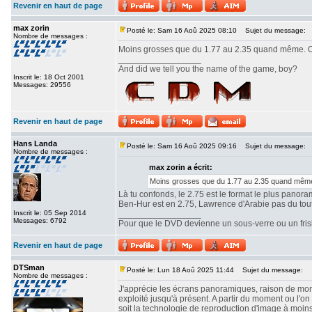
Revenir en haut de page
max zorin
Posté le: Sam 16 Aoû 2025 08:10
Sujet du message:
Nombre de messages :
Moins grosses que du 1.77 au 2.35 quand même. Ou
_________________
And did we tell you the name of the game, boy?
Inscrit le: 18 Oct 2001
Messages: 29556
Revenir en haut de page
Hans Landa
Posté le: Sam 16 Aoû 2025 09:16
Sujet du message:
Nombre de messages :
max zorin a écrit:
Moins grosses que du 1.77 au 2.35 quand même.
Là tu confonds, le 2.75 est le format le plus panor
Ben-Hur est en 2.75, Lawrence d'Arabie pas du tout. 
Inscrit le: 05 Sep 2014
_________________
Messages: 6792
Pour que le DVD devienne un sous-verre ou un frisbe
Revenir en haut de page
DTSman
Posté le: Lun 18 Aoû 2025 11:44
Sujet du message:
Nombre de messages :
J'apprécie les écrans panoramiques, raison de mon c
exploité jusqu'à présent. A partir du moment ou l'
soit la technologie de reproduction d'image à moin