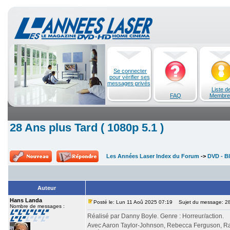
Se connecter
pour vérifier ses
messages privés
Liste d
FAQ
Membre
28 Ans plus Tard ( 1080p 5.1 )
Les Années Laser Index du Forum
->
DVD - Bl
Auteur
Hans Landa
Posté le: Lun 11 Aoû 2025 07:19
Sujet du message: 28 
Nombre de messages :
Réalisé par Danny Boyle. Genre : Horreur/action.
Avec Aaron Taylor-Johnson, Rebecca Ferguson, Ral