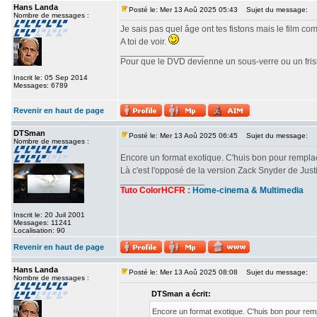
Hans Landa
Posté le: Mer 13 Aoû 2025 05:43
Sujet du message:
Nombre de messages :
Je sais pas quel âge ont tes fistons mais le film c
A toi de voir.
_________________
Pour que le DVD devienne un sous-verre ou un frisbe
Inscrit le: 05 Sep 2014
Messages: 6789
Revenir en haut de page
DTSman
Posté le: Mer 13 Aoû 2025 06:45
Sujet du message:
Nombre de messages :
Encore un format exotique. C'huis bon pour rempl
Là c'est l'opposé de la version Zack Snyder de Ju
_________________
Tuto ColorHCFR
:
Home-cinema & Multimedia
Inscrit le: 20 Juil 2001
Messages: 11241
Localisation: 90
Revenir en haut de page
Hans Landa
Posté le: Mer 13 Aoû 2025 08:08
Sujet du message:
Nombre de messages :
DTSman a écrit:
Encore un format exotique. C'huis bon pour re