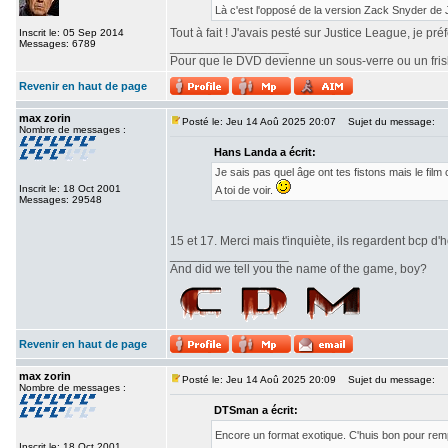
Là c'est l'opposé de la version Zack Snyder de
Tout à fait ! J'avais pesté sur Justice League, je pr
Inscrit le: 05 Sep 2014
Messages: 6789
_________________
Pour que le DVD devienne un sous-verre ou un frisbe
Revenir en haut de page
max zorin
Posté le: Jeu 14 Aoû 2025 20:07
Sujet du message:
Nombre de messages :
Hans Landa a écrit:
Je sais pas quel âge ont tes fistons mais le fi
Inscrit le: 18 Oct 2001
A toi de voir.
Messages: 29548
15 et 17. Merci mais t'inquiète, ils regardent bcp d'h
_________________
And did we tell you the name of the game, boy?
Revenir en haut de page
max zorin
Posté le: Jeu 14 Aoû 2025 20:09
Sujet du message:
Nombre de messages :
DTSman a écrit:
Encore un format exotique. C'huis bon pour re
Inscrit le: 18 Oct 2001