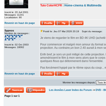
_________________
Tuto ColorHCFR
:
Home-cinema & Multimedia
Inscrit le: 20 Juil 2001
Messages: 11241
Localisation: 90
Revenir en haut de page
Sypnos
Posté le: Jeu 07 Mai 2026 20:19
Sujet du message:
Nombre de messages :
Je viens de regarder le film en BD 4K UHD (acheté 
Pour commencer et malgré mon amour du format scop
Inscrit le: 02 Oct 2003
Messages: 18062
projection. Au contraire,un bon 2.40 aurait à mon se
Enfn bref, je sors un poil mitigé de cette projectio
amondrissent le film à mon sens alors que le corps d
quelques flous qui détonnenent dans l'ensemble.
Pas forcément hyppé par le 4ème opus du coup... mê
Revenir en haut de page
Montrer les messages depuis:
Les Années Laser Index du Forum
->
DVD - Bl
Page
1
sur
1