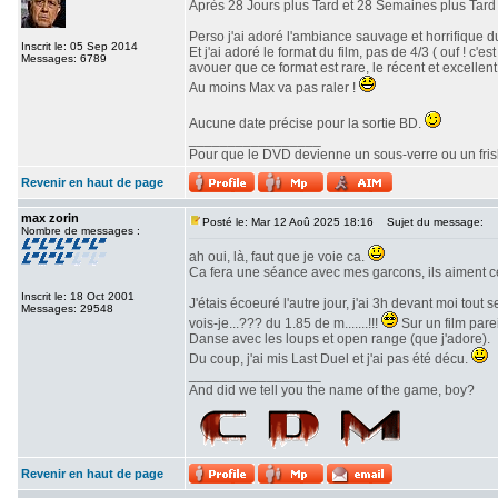
Après 28 Jours plus Tard et 28 Semaines plus Tard v
Perso j'ai adoré l'ambiance sauvage et horrifique du
Inscrit le: 05 Sep 2014
Et j'ai adoré le format du film, pas de 4/3 ( ouf ! c
Messages: 6789
avouer que ce format est rare, le récent et excellent 
Au moins Max va pas raler !
Aucune date précise pour la sortie BD.
_________________
Pour que le DVD devienne un sous-verre ou un frisbe
Revenir en haut de page
max zorin
Posté le: Mar 12 Aoû 2025 18:16
Sujet du message:
Nombre de messages :
ah oui, là, faut que je voie ca.
Ca fera une séance avec mes garcons, ils aiment c
Inscrit le: 18 Oct 2001
J'étais écoeuré l'autre jour, j'ai 3h devant moi tout
Messages: 29548
vois-je...??? du 1.85 de m.......!!!
Sur un film parei
Danse avec les loups et open range (que j'adore).
Du coup, j'ai mis Last Duel et j'ai pas été décu.
_________________
And did we tell you the name of the game, boy?
Revenir en haut de page