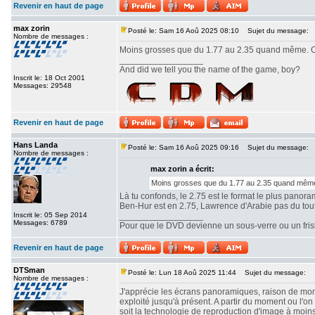
Revenir en haut de page
max zorin
Posté le: Sam 16 Aoû 2025 08:10
Sujet du message:
Nombre de messages :
Moins grosses que du 1.77 au 2.35 quand même. Ou
_________________
And did we tell you the name of the game, boy?
Inscrit le: 18 Oct 2001
Messages: 29548
Revenir en haut de page
Hans Landa
Posté le: Sam 16 Aoû 2025 09:16
Sujet du message:
Nombre de messages :
max zorin a écrit:
Moins grosses que du 1.77 au 2.35 quand même.
Là tu confonds, le 2.75 est le format le plus panor
Ben-Hur est en 2.75, Lawrence d'Arabie pas du tout. 
Inscrit le: 05 Sep 2014
_________________
Messages: 6789
Pour que le DVD devienne un sous-verre ou un frisbe
Revenir en haut de page
DTSman
Posté le: Lun 18 Aoû 2025 11:44
Sujet du message:
Nombre de messages :
J'apprécie les écrans panoramiques, raison de mon c
exploité jusqu'à présent. A partir du moment ou l'
soit la technologie de reproduction d'image à moin