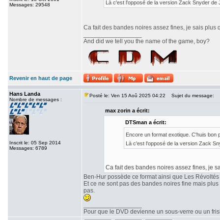
Là c'est l'opposé de la version Zack Snyder de
Messages: 29548
Ca fait des bandes noires assez fines, je sais plus 
_________________
And did we tell you the name of the game, boy?
Revenir en haut de page
Hans Landa
Posté le: Ven 15 Aoû 2025 04:22
Sujet du message:
Nombre de messages :
max zorin a écrit:
DTSman a écrit:
Encore un format exotique. C'huis bon
Inscrit le: 05 Sep 2014
Là c'est l'opposé de la version Zack S
Messages: 6789
Ca fait des bandes noires assez fines, je sa
Ben-Hur possède ce format ainsi que Les Révoltés
Et ce ne sont pas des bandes noires fine mais plu
pas.
_________________
Pour que le DVD devienne un sous-verre ou un frisbe