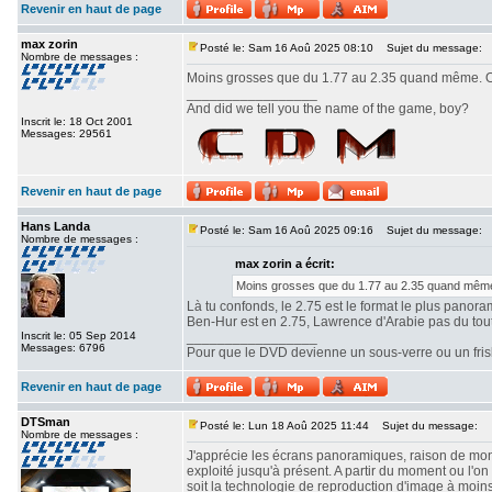
Revenir en haut de page
max zorin
Posté le: Sam 16 Aoû 2025 08:10
Sujet du message:
Nombre de messages :
Moins grosses que du 1.77 au 2.35 quand même. Ou
_________________
And did we tell you the name of the game, boy?
Inscrit le: 18 Oct 2001
Messages: 29561
Revenir en haut de page
Hans Landa
Posté le: Sam 16 Aoû 2025 09:16
Sujet du message:
Nombre de messages :
max zorin a écrit:
Moins grosses que du 1.77 au 2.35 quand même.
Là tu confonds, le 2.75 est le format le plus panor
Ben-Hur est en 2.75, Lawrence d'Arabie pas du tout. 
Inscrit le: 05 Sep 2014
_________________
Messages: 6796
Pour que le DVD devienne un sous-verre ou un frisbe
Revenir en haut de page
DTSman
Posté le: Lun 18 Aoû 2025 11:44
Sujet du message:
Nombre de messages :
J'apprécie les écrans panoramiques, raison de mon c
exploité jusqu'à présent. A partir du moment ou l'
soit la technologie de reproduction d'image à moin