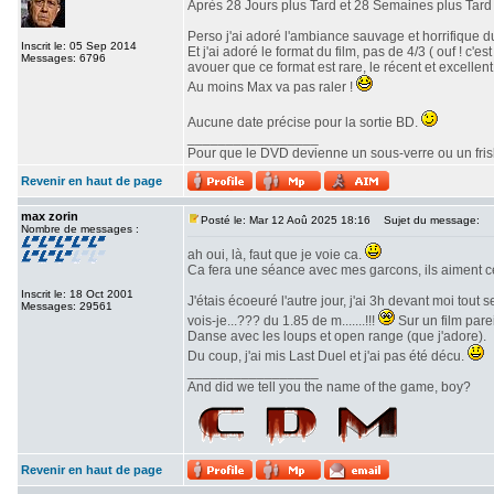
Après 28 Jours plus Tard et 28 Semaines plus Tard v
Perso j'ai adoré l'ambiance sauvage et horrifique du
Inscrit le: 05 Sep 2014
Et j'ai adoré le format du film, pas de 4/3 ( ouf ! c
Messages: 6796
avouer que ce format est rare, le récent et excellent 
Au moins Max va pas raler !
Aucune date précise pour la sortie BD.
_________________
Pour que le DVD devienne un sous-verre ou un frisbe
Revenir en haut de page
max zorin
Posté le: Mar 12 Aoû 2025 18:16
Sujet du message:
Nombre de messages :
ah oui, là, faut que je voie ca.
Ca fera une séance avec mes garcons, ils aiment c
Inscrit le: 18 Oct 2001
J'étais écoeuré l'autre jour, j'ai 3h devant moi tout
Messages: 29561
vois-je...??? du 1.85 de m.......!!!
Sur un film parei
Danse avec les loups et open range (que j'adore).
Du coup, j'ai mis Last Duel et j'ai pas été décu.
_________________
And did we tell you the name of the game, boy?
Revenir en haut de page