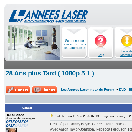
Se connecter
pour vérifier ses
messages privés
Liste d
FAQ
Membre
28 Ans plus Tard ( 1080p 5.1 )
Les Années Laser Index du Forum
->
DVD - Bl
Auteur
Hans Landa
Posté le: Lun 11 Aoû 2025 07:19
Sujet du message: 28 
Nombre de messages :
Réalisé par Danny Boyle. Genre : Horreur/action.
Avec Aaron Taylor-Johnson, Rebecca Ferguson, Ral