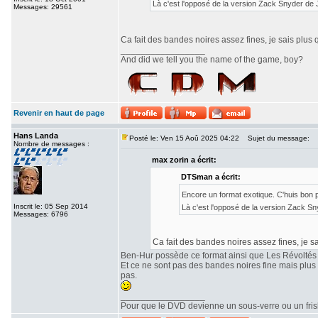
Là c'est l'opposé de la version Zack Snyder de
Messages: 29561
Ca fait des bandes noires assez fines, je sais plus 
_________________
And did we tell you the name of the game, boy?
Revenir en haut de page
Hans Landa
Posté le: Ven 15 Aoû 2025 04:22
Sujet du message:
Nombre de messages :
max zorin a écrit:
DTSman a écrit:
Encore un format exotique. C'huis bon
Inscrit le: 05 Sep 2014
Là c'est l'opposé de la version Zack S
Messages: 6796
Ca fait des bandes noires assez fines, je sa
Ben-Hur possède ce format ainsi que Les Révoltés
Et ce ne sont pas des bandes noires fine mais plu
pas.
_________________
Pour que le DVD devienne un sous-verre ou un frisbe