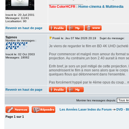
_________________
Tuto ColorHCFR
:
Home-cinema & Multimedia
Inscrit le: 20 Juil 2001
Messages: 11241
Localisation: 90
Revenir en haut de page
Sypnos
Posté le: Jeu 07 Mai 2026 20:19
Sujet du message:
Nombre de messages :
Je viens de regarder le film en BD 4K UHD (acheté 
Pour commencer et malgré mon amour du format scop
Inscrit le: 02 Oct 2003
Messages: 18062
projection. Au contraire,un bon 2.40 aurait à mon se
Enfn bref, je sors un poil mitigé de cette projectio
amondrissent le film à mon sens alors que le corps d
quelques flous qui détonnenent dans l'ensemble.
Pas forcément hyppé par le 4ème opus du coup... mê
Revenir en haut de page
Montrer les messages depuis:
Les Années Laser Index du Forum
->
DVD - Bl
Page
1
sur
1