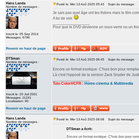
Hans Landa
Posté le: Mer 13 Aoû 2025 05:43
Sujet du message:
Nombre de messages :
Je sais pas quel âge ont tes fistons mais le film c
A toi de voir.
_________________
Pour que le DVD devienne un sous-verre ou un frisbe
Inscrit le: 05 Sep 2014
Messages: 6796
Revenir en haut de page
DTSman
Posté le: Mer 13 Aoû 2025 06:45
Sujet du message:
Nombre de messages :
Encore un format exotique. C'huis bon pour rempl
Là c'est l'opposé de la version Zack Snyder de Ju
_________________
Tuto ColorHCFR
:
Home-cinema & Multimedia
Inscrit le: 20 Juil 2001
Messages: 11241
Localisation: 90
Revenir en haut de page
Hans Landa
Posté le: Mer 13 Aoû 2025 08:08
Sujet du message:
Nombre de messages :
DTSman a écrit:
Encore un format exotique. C'huis bon pour re