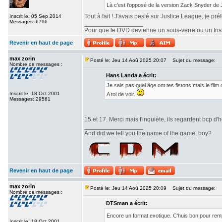
Là c'est l'opposé de la version Zack Snyder de
Tout à fait ! J'avais pesté sur Justice League, je pr
Inscrit le: 05 Sep 2014
Messages: 6796
_________________
Pour que le DVD devienne un sous-verre ou un frisbe
Revenir en haut de page
max zorin
Posté le: Jeu 14 Aoû 2025 20:07
Sujet du message:
Nombre de messages :
Hans Landa a écrit:
Je sais pas quel âge ont tes fistons mais le fi
Inscrit le: 18 Oct 2001
A toi de voir.
Messages: 29561
15 et 17. Merci mais t'inquiète, ils regardent bcp d'h
_________________
And did we tell you the name of the game, boy?
Revenir en haut de page
max zorin
Posté le: Jeu 14 Aoû 2025 20:09
Sujet du message:
Nombre de messages :
DTSman a écrit:
Encore un format exotique. C'huis bon pour re
Inscrit le: 18 Oct 2001