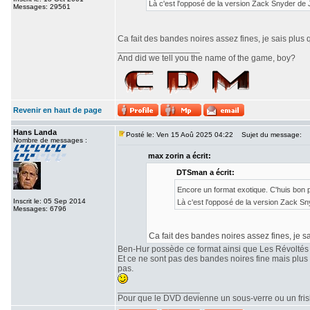
Là c'est l'opposé de la version Zack Snyder de
Messages: 29561
Ca fait des bandes noires assez fines, je sais plus 
_________________
And did we tell you the name of the game, boy?
Revenir en haut de page
Hans Landa
Posté le: Ven 15 Aoû 2025 04:22
Sujet du message:
Nombre de messages :
max zorin a écrit:
DTSman a écrit:
Encore un format exotique. C'huis bon
Inscrit le: 05 Sep 2014
Là c'est l'opposé de la version Zack S
Messages: 6796
Ca fait des bandes noires assez fines, je sa
Ben-Hur possède ce format ainsi que Les Révoltés
Et ce ne sont pas des bandes noires fine mais plu
pas.
_________________
Pour que le DVD devienne un sous-verre ou un frisbe