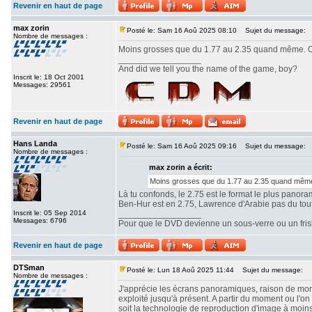
Revenir en haut de page
max zorin
Posté le: Sam 16 Aoû 2025 08:10
Sujet du message:
Nombre de messages :
Moins grosses que du 1.77 au 2.35 quand même. Ou
_________________
And did we tell you the name of the game, boy?
Inscrit le: 18 Oct 2001
Messages: 29561
Revenir en haut de page
Hans Landa
Posté le: Sam 16 Aoû 2025 09:16
Sujet du message:
Nombre de messages :
max zorin a écrit:
Moins grosses que du 1.77 au 2.35 quand même.
Là tu confonds, le 2.75 est le format le plus panor
Ben-Hur est en 2.75, Lawrence d'Arabie pas du tout. 
Inscrit le: 05 Sep 2014
_________________
Messages: 6796
Pour que le DVD devienne un sous-verre ou un frisbe
Revenir en haut de page
DTSman
Posté le: Lun 18 Aoû 2025 11:44
Sujet du message:
Nombre de messages :
J'apprécie les écrans panoramiques, raison de mon c
exploité jusqu'à présent. A partir du moment ou l'
soit la technologie de reproduction d'image à moin