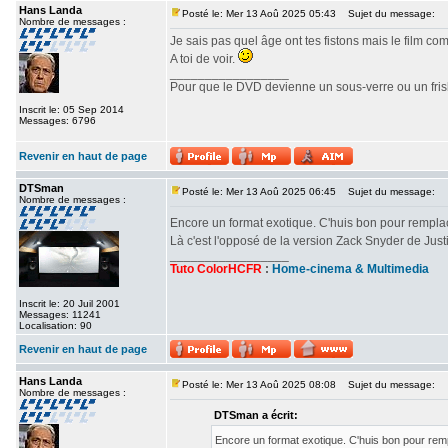
Hans Landa
Posté le: Mer 13 Aoû 2025 05:43
Sujet du message:
Nombre de messages :
Je sais pas quel âge ont tes fistons mais le film c
A toi de voir.
_________________
Pour que le DVD devienne un sous-verre ou un frisbe
Inscrit le: 05 Sep 2014
Messages: 6796
Revenir en haut de page
DTSman
Posté le: Mer 13 Aoû 2025 06:45
Sujet du message:
Nombre de messages :
Encore un format exotique. C'huis bon pour rempl
Là c'est l'opposé de la version Zack Snyder de Ju
_________________
Tuto ColorHCFR
:
Home-cinema & Multimedia
Inscrit le: 20 Juil 2001
Messages: 11241
Localisation: 90
Revenir en haut de page
Hans Landa
Posté le: Mer 13 Aoû 2025 08:08
Sujet du message:
Nombre de messages :
DTSman a écrit:
Encore un format exotique. C'huis bon pour re