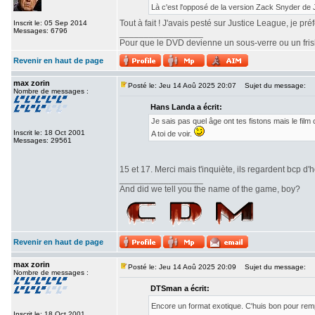
Là c'est l'opposé de la version Zack Snyder de
Tout à fait ! J'avais pesté sur Justice League, je pr
Inscrit le: 05 Sep 2014
Messages: 6796
_________________
Pour que le DVD devienne un sous-verre ou un frisbe
Revenir en haut de page
max zorin
Posté le: Jeu 14 Aoû 2025 20:07
Sujet du message:
Nombre de messages :
Hans Landa a écrit:
Je sais pas quel âge ont tes fistons mais le fi
Inscrit le: 18 Oct 2001
A toi de voir.
Messages: 29561
15 et 17. Merci mais t'inquiète, ils regardent bcp d'h
_________________
And did we tell you the name of the game, boy?
Revenir en haut de page
max zorin
Posté le: Jeu 14 Aoû 2025 20:09
Sujet du message:
Nombre de messages :
DTSman a écrit:
Encore un format exotique. C'huis bon pour re
Inscrit le: 18 Oct 2001