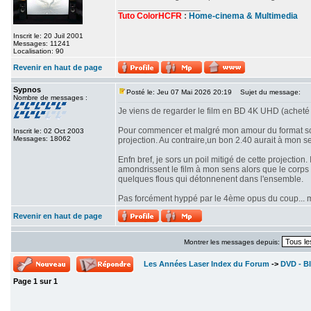
_________________
Tuto ColorHCFR
:
Home-cinema & Multimedia
Inscrit le: 20 Juil 2001
Messages: 11241
Localisation: 90
Revenir en haut de page
Sypnos
Posté le: Jeu 07 Mai 2026 20:19
Sujet du message:
Nombre de messages :
Je viens de regarder le film en BD 4K UHD (acheté 
Pour commencer et malgré mon amour du format scop
Inscrit le: 02 Oct 2003
Messages: 18062
projection. Au contraire,un bon 2.40 aurait à mon se
Enfn bref, je sors un poil mitigé de cette projectio
amondrissent le film à mon sens alors que le corps d
quelques flous qui détonnenent dans l'ensemble.
Pas forcément hyppé par le 4ème opus du coup... mê
Revenir en haut de page
Montrer les messages depuis:
Les Années Laser Index du Forum
->
DVD - Bl
Page
1
sur
1