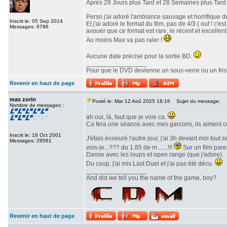
Après 28 Jours plus Tard et 28 Semaines plus Tard v
Perso j'ai adoré l'ambiance sauvage et horrifique du
Inscrit le: 05 Sep 2014
Et j'ai adoré le format du film, pas de 4/3 ( ouf ! c
Messages: 6796
avouer que ce format est rare, le récent et excellent 
Au moins Max va pas raler !
Aucune date précise pour la sortie BD.
_________________
Pour que le DVD devienne un sous-verre ou un frisbe
Revenir en haut de page
max zorin
Posté le: Mar 12 Aoû 2025 18:16
Sujet du message:
Nombre de messages :
ah oui, là, faut que je voie ca.
Ca fera une séance avec mes garcons, ils aiment c
Inscrit le: 18 Oct 2001
J'étais écoeuré l'autre jour, j'ai 3h devant moi tout
Messages: 29561
vois-je...??? du 1.85 de m.......!!!
Sur un film parei
Danse avec les loups et open range (que j'adore).
Du coup, j'ai mis Last Duel et j'ai pas été décu.
_________________
And did we tell you the name of the game, boy?
Revenir en haut de page