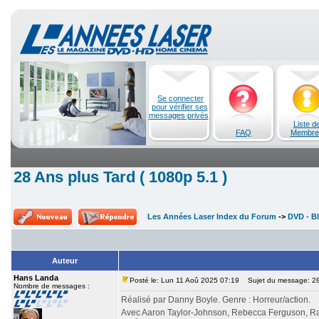
Se connecter
pour vérifier ses
messages privés
Liste d
FAQ
Membre
28 Ans plus Tard ( 1080p 5.1 )
Les Années Laser Index du Forum
->
DVD - Bl
Auteur
Hans Landa
Posté le: Lun 11 Aoû 2025 07:19
Sujet du message: 28 
Nombre de messages :
Réalisé par Danny Boyle. Genre : Horreur/action.
Avec Aaron Taylor-Johnson, Rebecca Ferguson, Ral