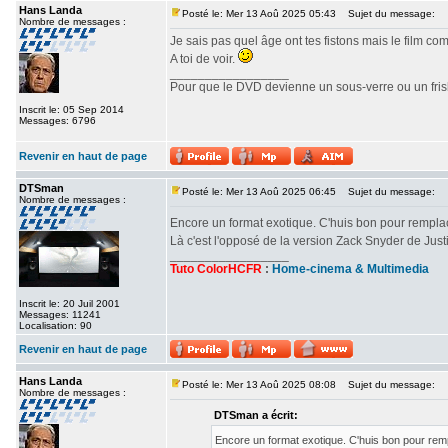
Hans Landa
Posté le: Mer 13 Aoû 2025 05:43
Sujet du message:
Nombre de messages :
Je sais pas quel âge ont tes fistons mais le film c
A toi de voir.
_________________
Pour que le DVD devienne un sous-verre ou un frisbe
Inscrit le: 05 Sep 2014
Messages: 6796
Revenir en haut de page
DTSman
Posté le: Mer 13 Aoû 2025 06:45
Sujet du message:
Nombre de messages :
Encore un format exotique. C'huis bon pour rempl
Là c'est l'opposé de la version Zack Snyder de Ju
_________________
Tuto ColorHCFR
:
Home-cinema & Multimedia
Inscrit le: 20 Juil 2001
Messages: 11241
Localisation: 90
Revenir en haut de page
Hans Landa
Posté le: Mer 13 Aoû 2025 08:08
Sujet du message:
Nombre de messages :
DTSman a écrit:
Encore un format exotique. C'huis bon pour re