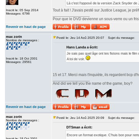
Là c'est l'opposé de la version Zack Snyder de
Tout à fait ! J'avais pesté sur Justice League, je pr
Inscrit le: 05 Sep 2014
Messages: 6796
_________________
Pour que le DVD devienne un sous-verre ou un frisbe
Revenir en haut de page
max zorin
Posté le: Jeu 14 Aoû 2025 20:07
Sujet du message:
Nombre de messages :
Hans Landa a écrit:
Je sais pas quel âge ont tes fistons mais le fi
Inscrit le: 18 Oct 2001
A toi de voir.
Messages: 29561
15 et 17. Merci mais t'inquiète, ils regardent bcp d'h
_________________
And did we tell you the name of the game, boy?
Revenir en haut de page
max zorin
Posté le: Jeu 14 Aoû 2025 20:09
Sujet du message:
Nombre de messages :
DTSman a écrit:
Encore un format exotique. C'huis bon pour re
Inscrit le: 18 Oct 2001