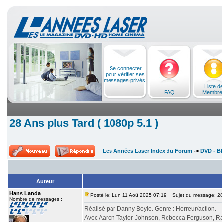
Se connecter
pour vérifier ses
messages privés
Liste d
FAQ
Membre
28 Ans plus Tard ( 1080p 5.1 )
Les Années Laser Index du Forum
->
DVD - Bl
Auteur
Hans Landa
Posté le: Lun 11 Aoû 2025 07:19
Sujet du message: 28 
Nombre de messages :
Réalisé par Danny Boyle. Genre : Horreur/action.
Avec Aaron Taylor-Johnson, Rebecca Ferguson, Ral