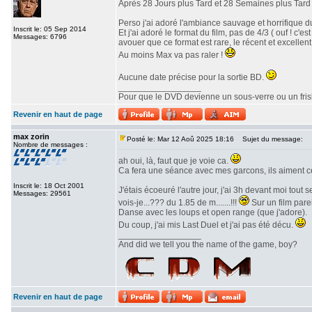
Après 28 Jours plus Tard et 28 Semaines plus Tard v
Perso j'ai adoré l'ambiance sauvage et horrifique du
Inscrit le: 05 Sep 2014
Et j'ai adoré le format du film, pas de 4/3 ( ouf ! c
Messages: 6796
avouer que ce format est rare, le récent et excellent 
Au moins Max va pas raler !
Aucune date précise pour la sortie BD.
_________________
Pour que le DVD devienne un sous-verre ou un frisbe
Revenir en haut de page
max zorin
Posté le: Mar 12 Aoû 2025 18:16
Sujet du message:
Nombre de messages :
ah oui, là, faut que je voie ca.
Ca fera une séance avec mes garcons, ils aiment c
Inscrit le: 18 Oct 2001
J'étais écoeuré l'autre jour, j'ai 3h devant moi tout
Messages: 29561
vois-je...??? du 1.85 de m.......!!!
Sur un film parei
Danse avec les loups et open range (que j'adore).
Du coup, j'ai mis Last Duel et j'ai pas été décu.
_________________
And did we tell you the name of the game, boy?
Revenir en haut de page