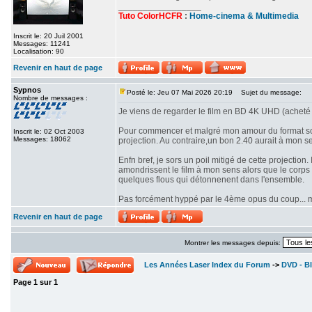
_________________
Tuto ColorHCFR
:
Home-cinema & Multimedia
Inscrit le: 20 Juil 2001
Messages: 11241
Localisation: 90
Revenir en haut de page
Sypnos
Posté le: Jeu 07 Mai 2026 20:19
Sujet du message:
Nombre de messages :
Je viens de regarder le film en BD 4K UHD (acheté 
Pour commencer et malgré mon amour du format scop
Inscrit le: 02 Oct 2003
Messages: 18062
projection. Au contraire,un bon 2.40 aurait à mon se
Enfn bref, je sors un poil mitigé de cette projectio
amondrissent le film à mon sens alors que le corps d
quelques flous qui détonnenent dans l'ensemble.
Pas forcément hyppé par le 4ème opus du coup... mê
Revenir en haut de page
Montrer les messages depuis:
Les Années Laser Index du Forum
->
DVD - Bl
Page
1
sur
1