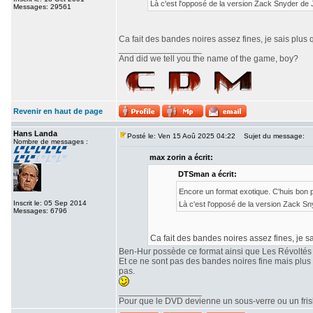
Là c'est l'opposé de la version Zack Snyder de
Messages: 29561
Ca fait des bandes noires assez fines, je sais plus 
_________________
And did we tell you the name of the game, boy?
Revenir en haut de page
Hans Landa
Posté le: Ven 15 Aoû 2025 04:22
Sujet du message:
Nombre de messages :
max zorin a écrit:
DTSman a écrit:
Encore un format exotique. C'huis bon
Inscrit le: 05 Sep 2014
Là c'est l'opposé de la version Zack S
Messages: 6796
Ca fait des bandes noires assez fines, je sa
Ben-Hur possède ce format ainsi que Les Révoltés
Et ce ne sont pas des bandes noires fine mais plu
pas.
_________________
Pour que le DVD devienne un sous-verre ou un frisbe