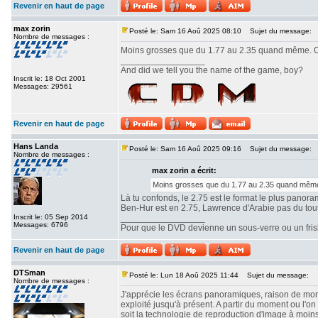
Revenir en haut de page
max zorin
Posté le: Sam 16 Aoû 2025 08:10
Sujet du message:
Nombre de messages :
Moins grosses que du 1.77 au 2.35 quand même. Ou
_________________
And did we tell you the name of the game, boy?
Inscrit le: 18 Oct 2001
Messages: 29561
Revenir en haut de page
Hans Landa
Posté le: Sam 16 Aoû 2025 09:16
Sujet du message:
Nombre de messages :
max zorin a écrit:
Moins grosses que du 1.77 au 2.35 quand même.
Là tu confonds, le 2.75 est le format le plus panor
Ben-Hur est en 2.75, Lawrence d'Arabie pas du tout. 
Inscrit le: 05 Sep 2014
_________________
Messages: 6796
Pour que le DVD devienne un sous-verre ou un frisbe
Revenir en haut de page
DTSman
Posté le: Lun 18 Aoû 2025 11:44
Sujet du message:
Nombre de messages :
J'apprécie les écrans panoramiques, raison de mon c
exploité jusqu'à présent. A partir du moment ou l'
soit la technologie de reproduction d'image à moin