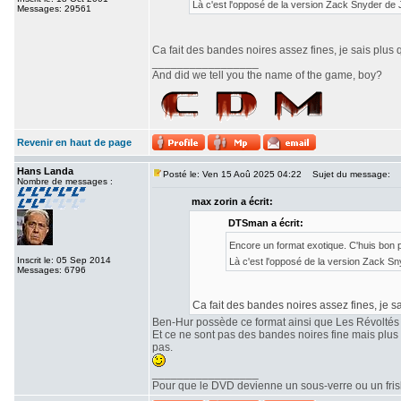
Là c'est l'opposé de la version Zack Snyder de
Messages: 29561
Ca fait des bandes noires assez fines, je sais plus 
_________________
And did we tell you the name of the game, boy?
Revenir en haut de page
Hans Landa
Posté le: Ven 15 Aoû 2025 04:22
Sujet du message:
Nombre de messages :
max zorin a écrit:
DTSman a écrit:
Encore un format exotique. C'huis bon
Inscrit le: 05 Sep 2014
Là c'est l'opposé de la version Zack S
Messages: 6796
Ca fait des bandes noires assez fines, je sa
Ben-Hur possède ce format ainsi que Les Révoltés
Et ce ne sont pas des bandes noires fine mais plu
pas.
_________________
Pour que le DVD devienne un sous-verre ou un frisbe