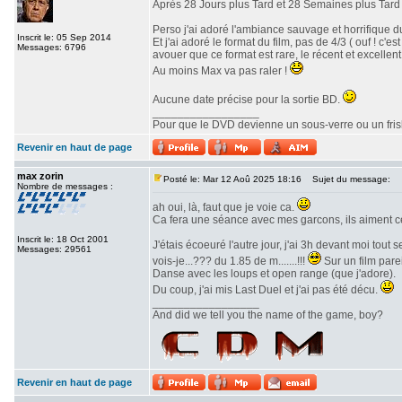
Après 28 Jours plus Tard et 28 Semaines plus Tard v
Perso j'ai adoré l'ambiance sauvage et horrifique du
Inscrit le: 05 Sep 2014
Et j'ai adoré le format du film, pas de 4/3 ( ouf ! c
Messages: 6796
avouer que ce format est rare, le récent et excellent 
Au moins Max va pas raler !
Aucune date précise pour la sortie BD.
_________________
Pour que le DVD devienne un sous-verre ou un frisbe
Revenir en haut de page
max zorin
Posté le: Mar 12 Aoû 2025 18:16
Sujet du message:
Nombre de messages :
ah oui, là, faut que je voie ca.
Ca fera une séance avec mes garcons, ils aiment c
Inscrit le: 18 Oct 2001
J'étais écoeuré l'autre jour, j'ai 3h devant moi tout
Messages: 29561
vois-je...??? du 1.85 de m.......!!!
Sur un film parei
Danse avec les loups et open range (que j'adore).
Du coup, j'ai mis Last Duel et j'ai pas été décu.
_________________
And did we tell you the name of the game, boy?
Revenir en haut de page