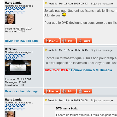
Hans Landa
Posté le: Mer 13 Aoû 2025 05:43
Sujet du message:
Nombre de messages :
Je sais pas quel âge ont tes fistons mais le film c
A toi de voir.
_________________
Pour que le DVD devienne un sous-verre ou un frisbe
Inscrit le: 05 Sep 2014
Messages: 6796
Revenir en haut de page
DTSman
Posté le: Mer 13 Aoû 2025 06:45
Sujet du message:
Nombre de messages :
Encore un format exotique. C'huis bon pour rempl
Là c'est l'opposé de la version Zack Snyder de Ju
_________________
Tuto ColorHCFR
:
Home-cinema & Multimedia
Inscrit le: 20 Juil 2001
Messages: 11241
Localisation: 90
Revenir en haut de page
Hans Landa
Posté le: Mer 13 Aoû 2025 08:08
Sujet du message:
Nombre de messages :
DTSman a écrit:
Encore un format exotique. C'huis bon pour re