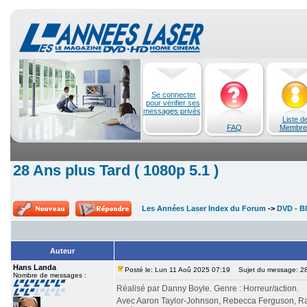
Se connecter
pour vérifier ses
messages privés
Liste d
FAQ
Membre
28 Ans plus Tard ( 1080p 5.1 )
Les Années Laser Index du Forum
->
DVD - Bl
Auteur
Hans Landa
Posté le: Lun 11 Aoû 2025 07:19
Sujet du message: 28 
Nombre de messages :
Réalisé par Danny Boyle. Genre : Horreur/action.
Avec Aaron Taylor-Johnson, Rebecca Ferguson, Ral