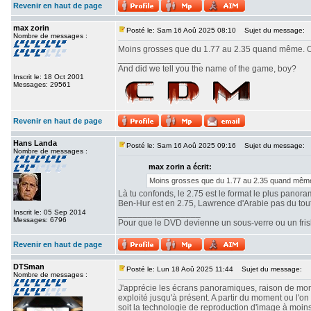
Revenir en haut de page
max zorin
Posté le: Sam 16 Aoû 2025 08:10
Sujet du message:
Nombre de messages :
Moins grosses que du 1.77 au 2.35 quand même. Ou
_________________
And did we tell you the name of the game, boy?
Inscrit le: 18 Oct 2001
Messages: 29561
Revenir en haut de page
Hans Landa
Posté le: Sam 16 Aoû 2025 09:16
Sujet du message:
Nombre de messages :
max zorin a écrit:
Moins grosses que du 1.77 au 2.35 quand même.
Là tu confonds, le 2.75 est le format le plus panor
Ben-Hur est en 2.75, Lawrence d'Arabie pas du tout. 
Inscrit le: 05 Sep 2014
_________________
Messages: 6796
Pour que le DVD devienne un sous-verre ou un frisbe
Revenir en haut de page
DTSman
Posté le: Lun 18 Aoû 2025 11:44
Sujet du message:
Nombre de messages :
J'apprécie les écrans panoramiques, raison de mon c
exploité jusqu'à présent. A partir du moment ou l'
soit la technologie de reproduction d'image à moin