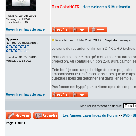
_________________
Tuto ColorHCFR
:
Home-cinema & Multimedia
Inscrit le: 20 Juil 2001
Messages: 11241
Localisation: 90
Revenir en haut de page
Sypnos
Posté le: Jeu 07 Mai 2026 20:19
Sujet du message:
Nombre de messages :
Je viens de regarder le film en BD 4K UHD (acheté 
Pour commencer et malgré mon amour du format scop
Inscrit le: 02 Oct 2003
Messages: 18062
projection. Au contraire,un bon 2.40 aurait à mon se
Enfn bref, je sors un poil mitigé de cette projectio
amondrissent le film à mon sens alors que le corps d
quelques flous qui détonnenent dans l'ensemble.
Pas forcément hyppé par le 4ème opus du coup... mê
Revenir en haut de page
Montrer les messages depuis:
Les Années Laser Index du Forum
->
DVD - Bl
Page
1
sur
1