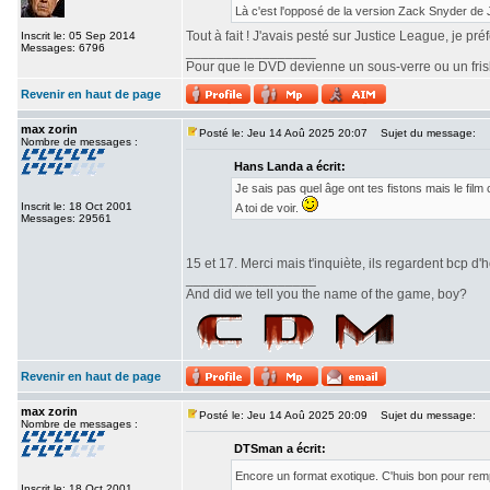
Là c'est l'opposé de la version Zack Snyder de
Tout à fait ! J'avais pesté sur Justice League, je pr
Inscrit le: 05 Sep 2014
Messages: 6796
_________________
Pour que le DVD devienne un sous-verre ou un frisbe
Revenir en haut de page
max zorin
Posté le: Jeu 14 Aoû 2025 20:07
Sujet du message:
Nombre de messages :
Hans Landa a écrit:
Je sais pas quel âge ont tes fistons mais le fi
Inscrit le: 18 Oct 2001
A toi de voir.
Messages: 29561
15 et 17. Merci mais t'inquiète, ils regardent bcp d'h
_________________
And did we tell you the name of the game, boy?
Revenir en haut de page
max zorin
Posté le: Jeu 14 Aoû 2025 20:09
Sujet du message:
Nombre de messages :
DTSman a écrit:
Encore un format exotique. C'huis bon pour re
Inscrit le: 18 Oct 2001