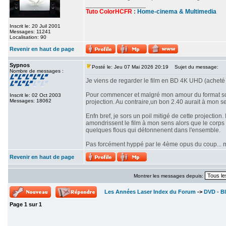
_________________
Tuto ColorHCFR
:
Home-cinema & Multimedia
Inscrit le: 20 Juil 2001
Messages: 11241
Localisation: 90
Revenir en haut de page
Sypnos
Posté le: Jeu 07 Mai 2026 20:19
Sujet du message:
Nombre de messages :
Je viens de regarder le film en BD 4K UHD (acheté 
Pour commencer et malgré mon amour du format scop
Inscrit le: 02 Oct 2003
Messages: 18062
projection. Au contraire,un bon 2.40 aurait à mon se
Enfn bref, je sors un poil mitigé de cette projectio
amondrissent le film à mon sens alors que le corps d
quelques flous qui détonnenent dans l'ensemble.
Pas forcément hyppé par le 4ème opus du coup... mê
Revenir en haut de page
Montrer les messages depuis:
Les Années Laser Index du Forum
->
DVD - Bl
Page
1
sur
1