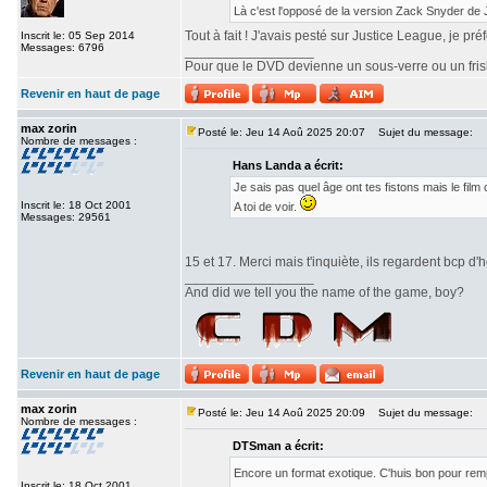
Là c'est l'opposé de la version Zack Snyder de
Tout à fait ! J'avais pesté sur Justice League, je pr
Inscrit le: 05 Sep 2014
Messages: 6796
_________________
Pour que le DVD devienne un sous-verre ou un frisbe
Revenir en haut de page
max zorin
Posté le: Jeu 14 Aoû 2025 20:07
Sujet du message:
Nombre de messages :
Hans Landa a écrit:
Je sais pas quel âge ont tes fistons mais le fi
Inscrit le: 18 Oct 2001
A toi de voir.
Messages: 29561
15 et 17. Merci mais t'inquiète, ils regardent bcp d'h
_________________
And did we tell you the name of the game, boy?
Revenir en haut de page
max zorin
Posté le: Jeu 14 Aoû 2025 20:09
Sujet du message:
Nombre de messages :
DTSman a écrit:
Encore un format exotique. C'huis bon pour re
Inscrit le: 18 Oct 2001