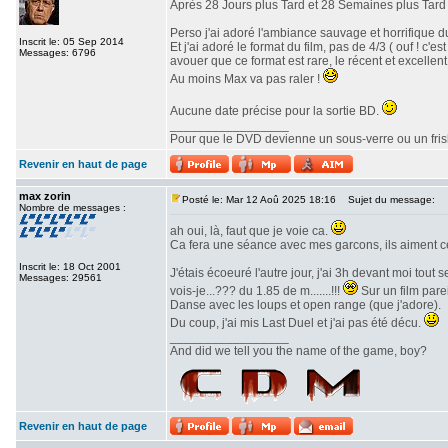
Après 28 Jours plus Tard et 28 Semaines plus Tard v
Perso j'ai adoré l'ambiance sauvage et horrifique du
Inscrit le: 05 Sep 2014
Et j'ai adoré le format du film, pas de 4/3 ( ouf ! c
Messages: 6796
avouer que ce format est rare, le récent et excellent 
Au moins Max va pas raler !
Aucune date précise pour la sortie BD.
_________________
Pour que le DVD devienne un sous-verre ou un frisbe
Revenir en haut de page
max zorin
Posté le: Mar 12 Aoû 2025 18:16
Sujet du message:
Nombre de messages :
ah oui, là, faut que je voie ca.
Ca fera une séance avec mes garcons, ils aiment c
Inscrit le: 18 Oct 2001
J'étais écoeuré l'autre jour, j'ai 3h devant moi tout
Messages: 29561
vois-je...??? du 1.85 de m.......!!!
Sur un film parei
Danse avec les loups et open range (que j'adore).
Du coup, j'ai mis Last Duel et j'ai pas été décu.
_________________
And did we tell you the name of the game, boy?
Revenir en haut de page