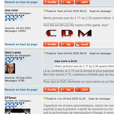
Revenir en haut de page
max zorin
Posté le: Sam 16 Aoû 2025 08:10
Sujet du message:
Nombre de messages :
Moins grosses que du 1.77 au 2.35 quand même. Ou
_________________
And did we tell you the name of the game, boy?
Inscrit le: 18 Oct 2001
Messages: 29561
Revenir en haut de page
Hans Landa
Posté le: Sam 16 Aoû 2025 09:16
Sujet du message:
Nombre de messages :
max zorin a écrit:
Moins grosses que du 1.77 au 2.35 quand même.
Là tu confonds, le 2.75 est le format le plus panor
Ben-Hur est en 2.75, Lawrence d'Arabie pas du tout. 
Inscrit le: 05 Sep 2014
_________________
Messages: 6796
Pour que le DVD devienne un sous-verre ou un frisbe
Revenir en haut de page
DTSman
Posté le: Lun 18 Aoû 2025 11:44
Sujet du message:
Nombre de messages :
J'apprécie les écrans panoramiques, raison de mon c
exploité jusqu'à présent. A partir du moment ou l'
soit la technologie de reproduction d'image à moin