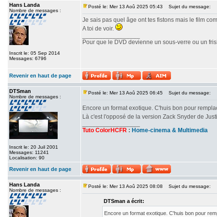
Hans Landa
Posté le: Mer 13 Aoû 2025 05:43
Sujet du message:
Nombre de messages :
Je sais pas quel âge ont tes fistons mais le film c
A toi de voir.
_________________
Pour que le DVD devienne un sous-verre ou un frisbe
Inscrit le: 05 Sep 2014
Messages: 6796
Revenir en haut de page
DTSman
Posté le: Mer 13 Aoû 2025 06:45
Sujet du message:
Nombre de messages :
Encore un format exotique. C'huis bon pour rempl
Là c'est l'opposé de la version Zack Snyder de Ju
_________________
Tuto ColorHCFR
:
Home-cinema & Multimedia
Inscrit le: 20 Juil 2001
Messages: 11241
Localisation: 90
Revenir en haut de page
Hans Landa
Posté le: Mer 13 Aoû 2025 08:08
Sujet du message:
Nombre de messages :
DTSman a écrit:
Encore un format exotique. C'huis bon pour re