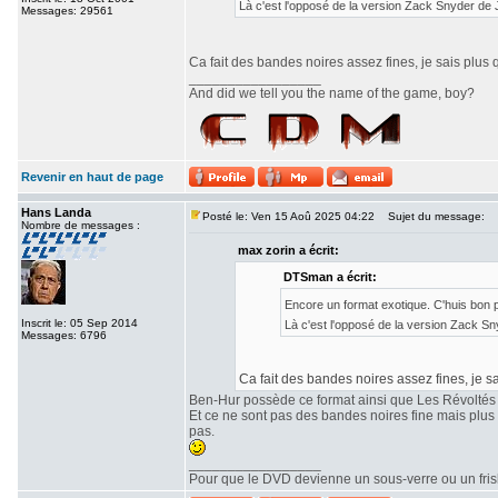
Là c'est l'opposé de la version Zack Snyder de
Messages: 29561
Ca fait des bandes noires assez fines, je sais plus 
_________________
And did we tell you the name of the game, boy?
Revenir en haut de page
Hans Landa
Posté le: Ven 15 Aoû 2025 04:22
Sujet du message:
Nombre de messages :
max zorin a écrit:
DTSman a écrit:
Encore un format exotique. C'huis bon
Inscrit le: 05 Sep 2014
Là c'est l'opposé de la version Zack S
Messages: 6796
Ca fait des bandes noires assez fines, je sa
Ben-Hur possède ce format ainsi que Les Révoltés
Et ce ne sont pas des bandes noires fine mais plu
pas.
_________________
Pour que le DVD devienne un sous-verre ou un frisbe