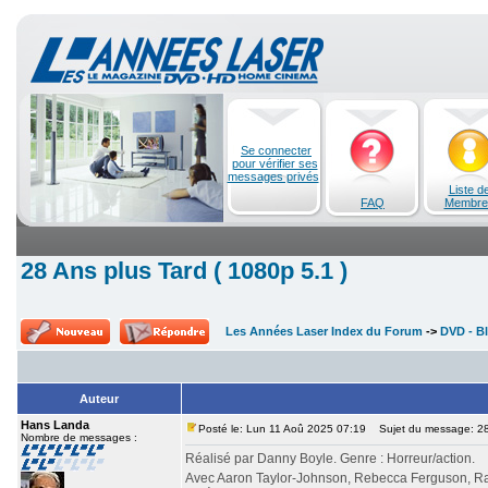
Se connecter
pour vérifier ses
messages privés
Liste d
FAQ
Membre
28 Ans plus Tard ( 1080p 5.1 )
Les Années Laser Index du Forum
->
DVD - Bl
Auteur
Hans Landa
Posté le: Lun 11 Aoû 2025 07:19
Sujet du message: 28 
Nombre de messages :
Réalisé par Danny Boyle. Genre : Horreur/action.
Avec Aaron Taylor-Johnson, Rebecca Ferguson, Ral