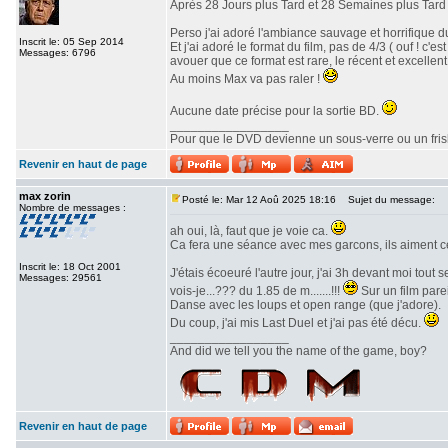
Après 28 Jours plus Tard et 28 Semaines plus Tard v
Perso j'ai adoré l'ambiance sauvage et horrifique du
Inscrit le: 05 Sep 2014
Et j'ai adoré le format du film, pas de 4/3 ( ouf ! c
Messages: 6796
avouer que ce format est rare, le récent et excellent 
Au moins Max va pas raler !
Aucune date précise pour la sortie BD.
_________________
Pour que le DVD devienne un sous-verre ou un frisbe
Revenir en haut de page
max zorin
Posté le: Mar 12 Aoû 2025 18:16
Sujet du message:
Nombre de messages :
ah oui, là, faut que je voie ca.
Ca fera une séance avec mes garcons, ils aiment c
Inscrit le: 18 Oct 2001
J'étais écoeuré l'autre jour, j'ai 3h devant moi tout
Messages: 29561
vois-je...??? du 1.85 de m.......!!!
Sur un film parei
Danse avec les loups et open range (que j'adore).
Du coup, j'ai mis Last Duel et j'ai pas été décu.
_________________
And did we tell you the name of the game, boy?
Revenir en haut de page