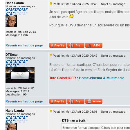
Hans Landa
Posté le: Mer 13 Aoû 2025 05:43
Sujet du message:
Nombre de messages :
Je sais pas quel âge ont tes fistons mais le film c
A toi de voir.
_________________
Pour que le DVD devienne un sous-verre ou un frisbe
Inscrit le: 05 Sep 2014
Messages: 6796
Revenir en haut de page
DTSman
Posté le: Mer 13 Aoû 2025 06:45
Sujet du message:
Nombre de messages :
Encore un format exotique. C'huis bon pour rempl
Là c'est l'opposé de la version Zack Snyder de Ju
_________________
Tuto ColorHCFR
:
Home-cinema & Multimedia
Inscrit le: 20 Juil 2001
Messages: 11241
Localisation: 90
Revenir en haut de page
Hans Landa
Posté le: Mer 13 Aoû 2025 08:08
Sujet du message:
Nombre de messages :
DTSman a écrit:
Encore un format exotique. C'huis bon pour re