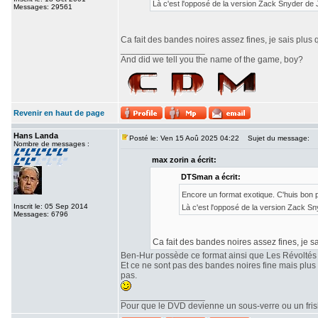
Là c'est l'opposé de la version Zack Snyder de
Messages: 29561
Ca fait des bandes noires assez fines, je sais plus 
_________________
And did we tell you the name of the game, boy?
Revenir en haut de page
Hans Landa
Posté le: Ven 15 Aoû 2025 04:22
Sujet du message:
Nombre de messages :
max zorin a écrit:
DTSman a écrit:
Encore un format exotique. C'huis bon
Inscrit le: 05 Sep 2014
Là c'est l'opposé de la version Zack S
Messages: 6796
Ca fait des bandes noires assez fines, je sa
Ben-Hur possède ce format ainsi que Les Révoltés
Et ce ne sont pas des bandes noires fine mais plu
pas.
_________________
Pour que le DVD devienne un sous-verre ou un frisbe