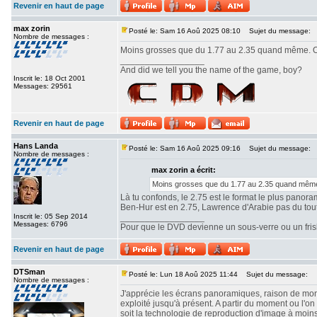
Revenir en haut de page
max zorin
Posté le: Sam 16 Aoû 2025 08:10
Sujet du message:
Nombre de messages :
Moins grosses que du 1.77 au 2.35 quand même. Ou
_________________
And did we tell you the name of the game, boy?
Inscrit le: 18 Oct 2001
Messages: 29561
Revenir en haut de page
Hans Landa
Posté le: Sam 16 Aoû 2025 09:16
Sujet du message:
Nombre de messages :
max zorin a écrit:
Moins grosses que du 1.77 au 2.35 quand même.
Là tu confonds, le 2.75 est le format le plus panor
Ben-Hur est en 2.75, Lawrence d'Arabie pas du tout. 
Inscrit le: 05 Sep 2014
_________________
Messages: 6796
Pour que le DVD devienne un sous-verre ou un frisbe
Revenir en haut de page
DTSman
Posté le: Lun 18 Aoû 2025 11:44
Sujet du message:
Nombre de messages :
J'apprécie les écrans panoramiques, raison de mon c
exploité jusqu'à présent. A partir du moment ou l'
soit la technologie de reproduction d'image à moin