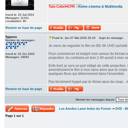
_________________
Tuto ColorHCFR
:
Home-cinema & Multimedia
Inscrit le: 20 Juil 2001
Messages: 11241
Localisation: 90
Revenir en haut de page
Sypnos
Posté le: Jeu 07 Mai 2026 20:19
Sujet du message:
Nombre de messages :
Je viens de regarder le film en BD 4K UHD (acheté 
Pour commencer et malgré mon amour du format scop
Inscrit le: 02 Oct 2003
Messages: 18062
projection. Au contraire,un bon 2.40 aurait à mon se
Enfn bref, je sors un poil mitigé de cette projectio
amondrissent le film à mon sens alors que le corps d
quelques flous qui détonnenent dans l'ensemble.
Pas forcément hyppé par le 4ème opus du coup... mê
Revenir en haut de page
Montrer les messages depuis:
Les Années Laser Index du Forum
->
DVD - Bl
Page
1
sur
1