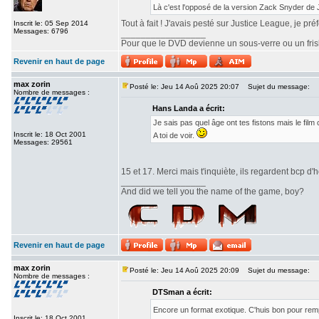
Là c'est l'opposé de la version Zack Snyder de
Tout à fait ! J'avais pesté sur Justice League, je pr
Inscrit le: 05 Sep 2014
Messages: 6796
_________________
Pour que le DVD devienne un sous-verre ou un frisbe
Revenir en haut de page
max zorin
Posté le: Jeu 14 Aoû 2025 20:07
Sujet du message:
Nombre de messages :
Hans Landa a écrit:
Je sais pas quel âge ont tes fistons mais le fi
Inscrit le: 18 Oct 2001
A toi de voir.
Messages: 29561
15 et 17. Merci mais t'inquiète, ils regardent bcp d'h
_________________
And did we tell you the name of the game, boy?
Revenir en haut de page
max zorin
Posté le: Jeu 14 Aoû 2025 20:09
Sujet du message:
Nombre de messages :
DTSman a écrit:
Encore un format exotique. C'huis bon pour re
Inscrit le: 18 Oct 2001