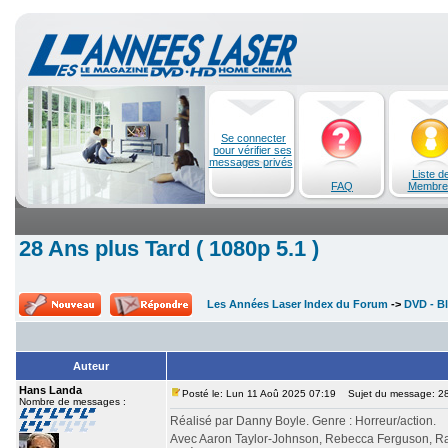
Se connecter
pour vérifier ses
messages privés
Liste d
FAQ
Membre
28 Ans plus Tard ( 1080p 5.1 )
Les Années Laser Index du Forum
->
DVD - Bl
Auteur
Hans Landa
Posté le: Lun 11 Aoû 2025 07:19
Sujet du message: 28 
Nombre de messages :
Réalisé par Danny Boyle. Genre : Horreur/action.
Avec Aaron Taylor-Johnson, Rebecca Ferguson, Ral