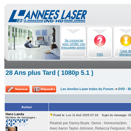
Se connecter
pour vérifier ses
messages privés
Liste d
FAQ
Membre
28 Ans plus Tard ( 1080p 5.1 )
Les Années Laser Index du Forum
->
DVD - Bl
Auteur
Hans Landa
Posté le: Lun 11 Aoû 2025 07:19
Sujet du message: 28 
Nombre de messages :
Réalisé par Danny Boyle. Genre : Horreur/action.
Avec Aaron Taylor-Johnson, Rebecca Ferguson, Ral