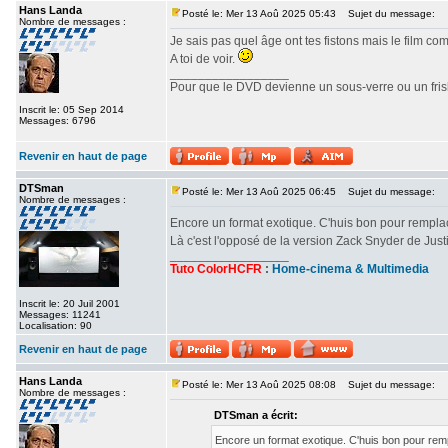
Hans Landa
Posté le: Mer 13 Aoû 2025 05:43
Sujet du message:
Nombre de messages :
Je sais pas quel âge ont tes fistons mais le film c
A toi de voir.
_________________
Pour que le DVD devienne un sous-verre ou un frisbe
Inscrit le: 05 Sep 2014
Messages: 6796
Revenir en haut de page
DTSman
Posté le: Mer 13 Aoû 2025 06:45
Sujet du message:
Nombre de messages :
Encore un format exotique. C'huis bon pour rempl
Là c'est l'opposé de la version Zack Snyder de Ju
_________________
Tuto ColorHCFR
:
Home-cinema & Multimedia
Inscrit le: 20 Juil 2001
Messages: 11241
Localisation: 90
Revenir en haut de page
Hans Landa
Posté le: Mer 13 Aoû 2025 08:08
Sujet du message:
Nombre de messages :
DTSman a écrit:
Encore un format exotique. C'huis bon pour re