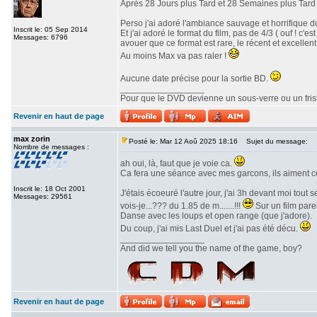
Après 28 Jours plus Tard et 28 Semaines plus Tard v
Perso j'ai adoré l'ambiance sauvage et horrifique du
Inscrit le: 05 Sep 2014
Et j'ai adoré le format du film, pas de 4/3 ( ouf ! c
Messages: 6796
avouer que ce format est rare, le récent et excellent 
Au moins Max va pas raler !
Aucune date précise pour la sortie BD.
_________________
Pour que le DVD devienne un sous-verre ou un frisbe
Revenir en haut de page
max zorin
Posté le: Mar 12 Aoû 2025 18:16
Sujet du message:
Nombre de messages :
ah oui, là, faut que je voie ca.
Ca fera une séance avec mes garcons, ils aiment c
Inscrit le: 18 Oct 2001
J'étais écoeuré l'autre jour, j'ai 3h devant moi tout
Messages: 29561
vois-je...??? du 1.85 de m.......!!!
Sur un film parei
Danse avec les loups et open range (que j'adore).
Du coup, j'ai mis Last Duel et j'ai pas été décu.
_________________
And did we tell you the name of the game, boy?
Revenir en haut de page