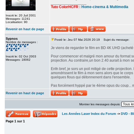
_________________
Tuto ColorHCFR
:
Home-cinema & Multimedia
Inscrit le: 20 Juil 2001
Messages: 11241
Localisation: 90
Revenir en haut de page
Sypnos
Posté le: Jeu 07 Mai 2026 20:19
Sujet du message:
Nombre de messages :
Je viens de regarder le film en BD 4K UHD (acheté 
Pour commencer et malgré mon amour du format scop
Inscrit le: 02 Oct 2003
Messages: 18062
projection. Au contraire,un bon 2.40 aurait à mon se
Enfn bref, je sors un poil mitigé de cette projectio
amondrissent le film à mon sens alors que le corps d
quelques flous qui détonnenent dans l'ensemble.
Pas forcément hyppé par le 4ème opus du coup... mê
Revenir en haut de page
Montrer les messages depuis:
Les Années Laser Index du Forum
->
DVD - Bl
Page
1
sur
1