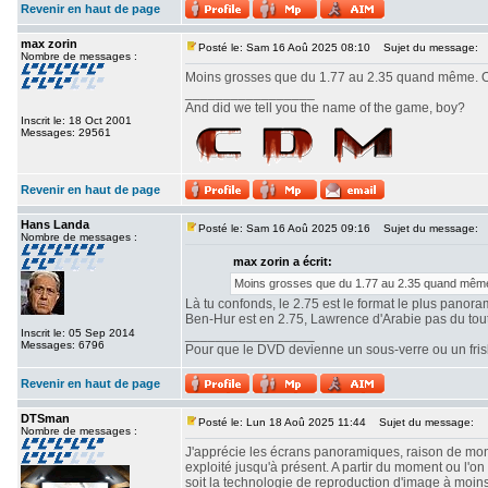
Revenir en haut de page
max zorin
Posté le: Sam 16 Aoû 2025 08:10
Sujet du message:
Nombre de messages :
Moins grosses que du 1.77 au 2.35 quand même. Ou
_________________
And did we tell you the name of the game, boy?
Inscrit le: 18 Oct 2001
Messages: 29561
Revenir en haut de page
Hans Landa
Posté le: Sam 16 Aoû 2025 09:16
Sujet du message:
Nombre de messages :
max zorin a écrit:
Moins grosses que du 1.77 au 2.35 quand même.
Là tu confonds, le 2.75 est le format le plus panor
Ben-Hur est en 2.75, Lawrence d'Arabie pas du tout. 
Inscrit le: 05 Sep 2014
_________________
Messages: 6796
Pour que le DVD devienne un sous-verre ou un frisbe
Revenir en haut de page
DTSman
Posté le: Lun 18 Aoû 2025 11:44
Sujet du message:
Nombre de messages :
J'apprécie les écrans panoramiques, raison de mon c
exploité jusqu'à présent. A partir du moment ou l'
soit la technologie de reproduction d'image à moin