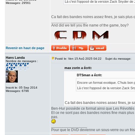
Là c'est l'opposé de la version Zack Snyder de
Messages: 29561
Ca fait des bandes noires assez fines, je sais plus 
_________________
And did we tell you the name of the game, boy?
Revenir en haut de page
Hans Landa
Posté le: Ven 15 Aoû 2025 04:22
Sujet du message:
Nombre de messages :
max zorin a écrit:
DTSman a écrit:
Encore un format exotique. C'huis bon
Inscrit le: 05 Sep 2014
Là c'est l'opposé de la version Zack S
Messages: 6796
Ca fait des bandes noires assez fines, je sa
Ben-Hur possède ce format ainsi que Les Révoltés
Et ce ne sont pas des bandes noires fine mais plu
pas.
_________________
Pour que le DVD devienne un sous-verre ou un frisbe