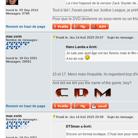
Là c'est l'opposé de la version Zack Snyder de
Tout à fait ! J'avais pesté sur Justice League, je pr
Inscrit le: 05 Sep 2014
Messages: 6796
_________________
Pour que le DVD devienne un sous-verre ou un frisbe
Revenir en haut de page
max zorin
Posté le: Jeu 14 Aoû 2025 20:07
Sujet du message:
Nombre de messages :
Hans Landa a écrit:
Je sais pas quel âge ont tes fistons mais le fi
Inscrit le: 18 Oct 2001
A toi de voir.
Messages: 29561
15 et 17. Merci mais t'inquiète, ils regardent bcp d'h
_________________
And did we tell you the name of the game, boy?
Revenir en haut de page
max zorin
Posté le: Jeu 14 Aoû 2025 20:09
Sujet du message:
Nombre de messages :
DTSman a écrit:
Encore un format exotique. C'huis bon pour re
Inscrit le: 18 Oct 2001