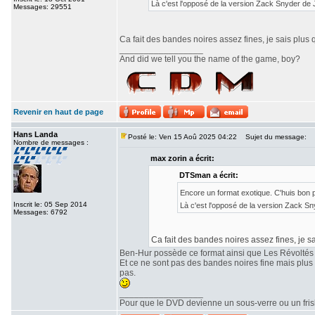
Là c'est l'opposé de la version Zack Snyder de
Messages: 29551
Ca fait des bandes noires assez fines, je sais plus 
_________________
And did we tell you the name of the game, boy?
Revenir en haut de page
Hans Landa
Posté le: Ven 15 Aoû 2025 04:22
Sujet du message:
Nombre de messages :
max zorin a écrit:
DTSman a écrit:
Encore un format exotique. C'huis bon
Inscrit le: 05 Sep 2014
Là c'est l'opposé de la version Zack S
Messages: 6792
Ca fait des bandes noires assez fines, je sa
Ben-Hur possède ce format ainsi que Les Révoltés
Et ce ne sont pas des bandes noires fine mais plu
pas.
_________________
Pour que le DVD devienne un sous-verre ou un frisbe