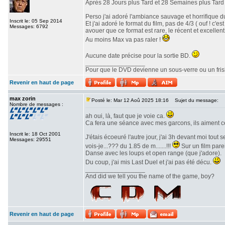
Après 28 Jours plus Tard et 28 Semaines plus Tard v
Perso j'ai adoré l'ambiance sauvage et horrifique du
Inscrit le: 05 Sep 2014
Et j'ai adoré le format du film, pas de 4/3 ( ouf ! c
Messages: 6792
avouer que ce format est rare, le récent et excellent 
Au moins Max va pas raler !
Aucune date précise pour la sortie BD.
_________________
Pour que le DVD devienne un sous-verre ou un frisbe
Revenir en haut de page
max zorin
Posté le: Mar 12 Aoû 2025 18:16
Sujet du message:
Nombre de messages :
ah oui, là, faut que je voie ca.
Ca fera une séance avec mes garcons, ils aiment c
Inscrit le: 18 Oct 2001
J'étais écoeuré l'autre jour, j'ai 3h devant moi tout
Messages: 29551
vois-je...??? du 1.85 de m.......!!!
Sur un film parei
Danse avec les loups et open range (que j'adore).
Du coup, j'ai mis Last Duel et j'ai pas été décu.
_________________
And did we tell you the name of the game, boy?
Revenir en haut de page