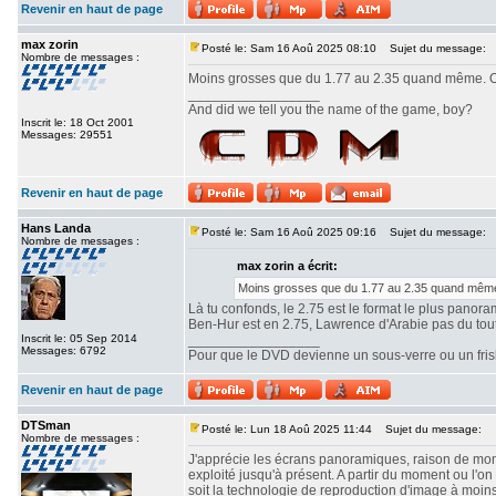
Revenir en haut de page
max zorin
Posté le: Sam 16 Aoû 2025 08:10
Sujet du message:
Nombre de messages :
Moins grosses que du 1.77 au 2.35 quand même. Ou
_________________
And did we tell you the name of the game, boy?
Inscrit le: 18 Oct 2001
Messages: 29551
Revenir en haut de page
Hans Landa
Posté le: Sam 16 Aoû 2025 09:16
Sujet du message:
Nombre de messages :
max zorin a écrit:
Moins grosses que du 1.77 au 2.35 quand même.
Là tu confonds, le 2.75 est le format le plus panor
Ben-Hur est en 2.75, Lawrence d'Arabie pas du tout. 
Inscrit le: 05 Sep 2014
_________________
Messages: 6792
Pour que le DVD devienne un sous-verre ou un frisbe
Revenir en haut de page
DTSman
Posté le: Lun 18 Aoû 2025 11:44
Sujet du message:
Nombre de messages :
J'apprécie les écrans panoramiques, raison de mon c
exploité jusqu'à présent. A partir du moment ou l'
soit la technologie de reproduction d'image à moin