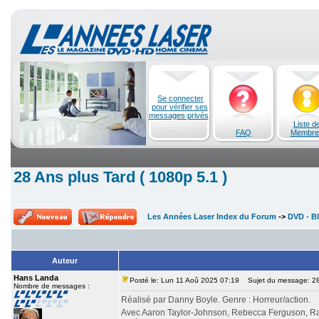
Se connecter
pour vérifier ses
messages privés
Liste d
FAQ
Membre
28 Ans plus Tard ( 1080p 5.1 )
Les Années Laser Index du Forum
->
DVD - Bl
Auteur
Hans Landa
Posté le: Lun 11 Aoû 2025 07:19
Sujet du message: 28 
Nombre de messages :
Réalisé par Danny Boyle. Genre : Horreur/action.
Avec Aaron Taylor-Johnson, Rebecca Ferguson, Ral