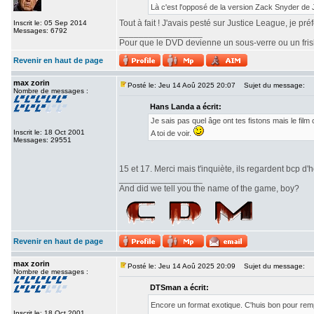
Là c'est l'opposé de la version Zack Snyder de
Tout à fait ! J'avais pesté sur Justice League, je pr
Inscrit le: 05 Sep 2014
Messages: 6792
_________________
Pour que le DVD devienne un sous-verre ou un frisbe
Revenir en haut de page
max zorin
Posté le: Jeu 14 Aoû 2025 20:07
Sujet du message:
Nombre de messages :
Hans Landa a écrit:
Je sais pas quel âge ont tes fistons mais le fi
Inscrit le: 18 Oct 2001
A toi de voir.
Messages: 29551
15 et 17. Merci mais t'inquiète, ils regardent bcp d'h
_________________
And did we tell you the name of the game, boy?
Revenir en haut de page
max zorin
Posté le: Jeu 14 Aoû 2025 20:09
Sujet du message:
Nombre de messages :
DTSman a écrit:
Encore un format exotique. C'huis bon pour re
Inscrit le: 18 Oct 2001