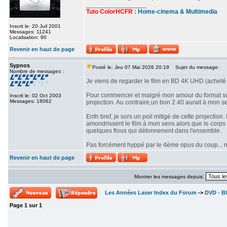
_________________
Tuto ColorHCFR
:
Home-cinema & Multimedia
Inscrit le: 20 Juil 2001
Messages: 11241
Localisation: 90
Revenir en haut de page
Sypnos
Posté le: Jeu 07 Mai 2026 20:19
Sujet du message:
Nombre de messages :
Je viens de regarder le film en BD 4K UHD (acheté 
Pour commencer et malgré mon amour du format scop
Inscrit le: 02 Oct 2003
Messages: 18062
projection. Au contraire,un bon 2.40 aurait à mon se
Enfn bref, je sors un poil mitigé de cette projectio
amondrissent le film à mon sens alors que le corps d
quelques flous qui détonnenent dans l'ensemble.
Pas forcément hyppé par le 4ème opus du coup... mê
Revenir en haut de page
Montrer les messages depuis:
Les Années Laser Index du Forum
->
DVD - Bl
Page
1
sur
1