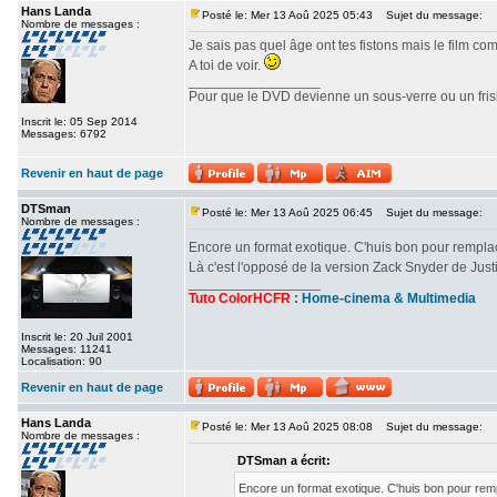
Hans Landa
Posté le: Mer 13 Aoû 2025 05:43
Sujet du message:
Nombre de messages :
Je sais pas quel âge ont tes fistons mais le film c
A toi de voir.
_________________
Pour que le DVD devienne un sous-verre ou un frisbe
Inscrit le: 05 Sep 2014
Messages: 6792
Revenir en haut de page
DTSman
Posté le: Mer 13 Aoû 2025 06:45
Sujet du message:
Nombre de messages :
Encore un format exotique. C'huis bon pour rempl
Là c'est l'opposé de la version Zack Snyder de Ju
_________________
Tuto ColorHCFR
:
Home-cinema & Multimedia
Inscrit le: 20 Juil 2001
Messages: 11241
Localisation: 90
Revenir en haut de page
Hans Landa
Posté le: Mer 13 Aoû 2025 08:08
Sujet du message:
Nombre de messages :
DTSman a écrit:
Encore un format exotique. C'huis bon pour re