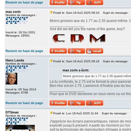
Revenir en haut de page
max zorin
Posté le: Sam 16 Aoû 2025 08:10
Sujet du message:
Nombre de messages :
Moins grosses que du 1.77 au 2.35 quand même. Ou
_________________
And did we tell you the name of the game, boy?
Inscrit le: 18 Oct 2001
Messages: 29561
Revenir en haut de page
Hans Landa
Posté le: Sam 16 Aoû 2025 09:16
Sujet du message:
Nombre de messages :
max zorin a écrit:
Moins grosses que du 1.77 au 2.35 quand même.
Là tu confonds, le 2.75 est le format le plus panor
Ben-Hur est en 2.75, Lawrence d'Arabie pas du tout. 
Inscrit le: 05 Sep 2014
_________________
Messages: 6796
Pour que le DVD devienne un sous-verre ou un frisbe
Revenir en haut de page
DTSman
Posté le: Lun 18 Aoû 2025 11:44
Sujet du message:
Nombre de messages :
J'apprécie les écrans panoramiques, raison de mon c
exploité jusqu'à présent. A partir du moment ou l'
soit la technologie de reproduction d'image à moin