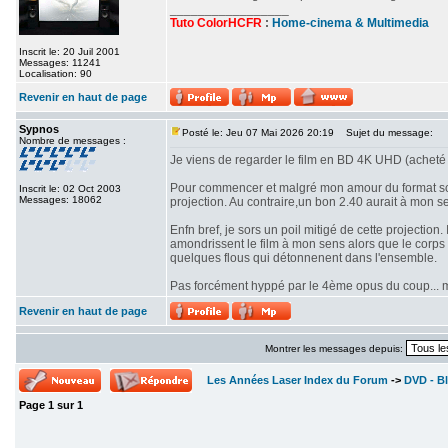
_________________
Tuto ColorHCFR
:
Home-cinema & Multimedia
Inscrit le: 20 Juil 2001
Messages: 11241
Localisation: 90
Revenir en haut de page
Sypnos
Posté le: Jeu 07 Mai 2026 20:19
Sujet du message:
Nombre de messages :
Je viens de regarder le film en BD 4K UHD (acheté 
Pour commencer et malgré mon amour du format scop
Inscrit le: 02 Oct 2003
Messages: 18062
projection. Au contraire,un bon 2.40 aurait à mon se
Enfn bref, je sors un poil mitigé de cette projectio
amondrissent le film à mon sens alors que le corps d
quelques flous qui détonnenent dans l'ensemble.
Pas forcément hyppé par le 4ème opus du coup... mê
Revenir en haut de page
Montrer les messages depuis:
Les Années Laser Index du Forum
->
DVD - Bl
Page
1
sur
1