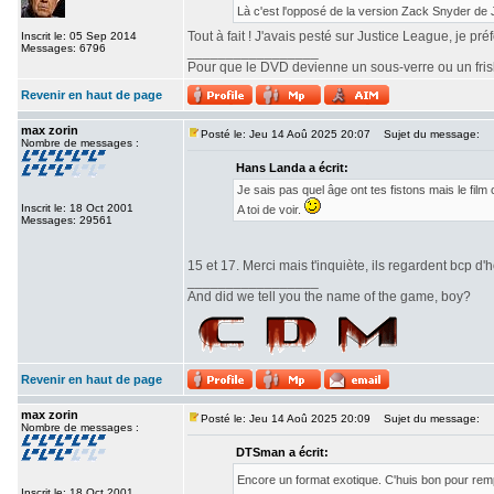
Là c'est l'opposé de la version Zack Snyder de
Tout à fait ! J'avais pesté sur Justice League, je pr
Inscrit le: 05 Sep 2014
Messages: 6796
_________________
Pour que le DVD devienne un sous-verre ou un frisbe
Revenir en haut de page
max zorin
Posté le: Jeu 14 Aoû 2025 20:07
Sujet du message:
Nombre de messages :
Hans Landa a écrit:
Je sais pas quel âge ont tes fistons mais le fi
Inscrit le: 18 Oct 2001
A toi de voir.
Messages: 29561
15 et 17. Merci mais t'inquiète, ils regardent bcp d'h
_________________
And did we tell you the name of the game, boy?
Revenir en haut de page
max zorin
Posté le: Jeu 14 Aoû 2025 20:09
Sujet du message:
Nombre de messages :
DTSman a écrit:
Encore un format exotique. C'huis bon pour re
Inscrit le: 18 Oct 2001