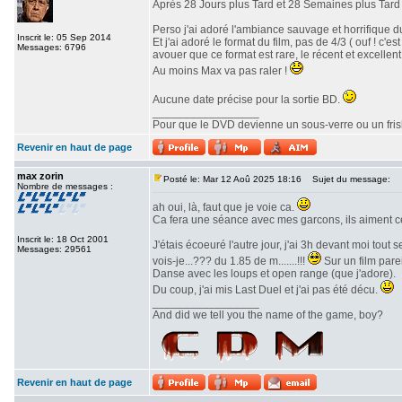
Après 28 Jours plus Tard et 28 Semaines plus Tard v
Perso j'ai adoré l'ambiance sauvage et horrifique du
Inscrit le: 05 Sep 2014
Et j'ai adoré le format du film, pas de 4/3 ( ouf ! c
Messages: 6796
avouer que ce format est rare, le récent et excellent 
Au moins Max va pas raler !
Aucune date précise pour la sortie BD.
_________________
Pour que le DVD devienne un sous-verre ou un frisbe
Revenir en haut de page
max zorin
Posté le: Mar 12 Aoû 2025 18:16
Sujet du message:
Nombre de messages :
ah oui, là, faut que je voie ca.
Ca fera une séance avec mes garcons, ils aiment c
Inscrit le: 18 Oct 2001
J'étais écoeuré l'autre jour, j'ai 3h devant moi tout
Messages: 29561
vois-je...??? du 1.85 de m.......!!!
Sur un film parei
Danse avec les loups et open range (que j'adore).
Du coup, j'ai mis Last Duel et j'ai pas été décu.
_________________
And did we tell you the name of the game, boy?
Revenir en haut de page