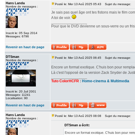
Hans Landa
Posté le: Mer 13 Aoû 2025 05:43
Sujet du message:
Nombre de messages :
Je sais pas quel âge ont tes fistons mais le film c
A toi de voir.
_________________
Pour que le DVD devienne un sous-verre ou un frisbe
Inscrit le: 05 Sep 2014
Messages: 6796
Revenir en haut de page
DTSman
Posté le: Mer 13 Aoû 2025 06:45
Sujet du message:
Nombre de messages :
Encore un format exotique. C'huis bon pour rempl
Là c'est l'opposé de la version Zack Snyder de Ju
_________________
Tuto ColorHCFR
:
Home-cinema & Multimedia
Inscrit le: 20 Juil 2001
Messages: 11241
Localisation: 90
Revenir en haut de page
Hans Landa
Posté le: Mer 13 Aoû 2025 08:08
Sujet du message:
Nombre de messages :
DTSman a écrit:
Encore un format exotique. C'huis bon pour re