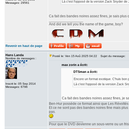
Là c'est l'opposé de la version Zack Snyder de
Messages: 29561
Ca fait des bandes noires assez fines, je sais plus 
_________________
And did we tell you the name of the game, boy?
Revenir en haut de page
Hans Landa
Posté le: Ven 15 Aoû 2025 04:22
Sujet du message:
Nombre de messages :
max zorin a écrit:
DTSman a écrit:
Encore un format exotique. C'huis bon
Inscrit le: 05 Sep 2014
Là c'est l'opposé de la version Zack S
Messages: 6796
Ca fait des bandes noires assez fines, je sa
Ben-Hur possède ce format ainsi que Les Révoltés
Et ce ne sont pas des bandes noires fine mais plu
pas.
_________________
Pour que le DVD devienne un sous-verre ou un frisbe