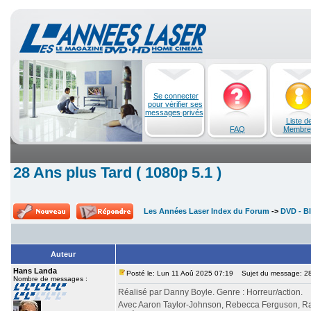
Se connecter
pour vérifier ses
messages privés
Liste d
FAQ
Membre
28 Ans plus Tard ( 1080p 5.1 )
Les Années Laser Index du Forum
->
DVD - Bl
Auteur
Hans Landa
Posté le: Lun 11 Aoû 2025 07:19
Sujet du message: 28 
Nombre de messages :
Réalisé par Danny Boyle. Genre : Horreur/action.
Avec Aaron Taylor-Johnson, Rebecca Ferguson, Ral