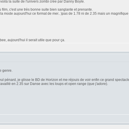
oilà la suite de l'univers zombi crée par Danny Boyle.
 film, c'est une très bonne suite bien sanglante et prenante.
'est la mode aujourd'hui ce format de mer.. )pas de 1.78 ni de 2.35 mais un magnifique 2
e, aujourd'hui il serait utile que pour ça.
e genre.
seul pénard, je glisse le BD de Horizon et me réjouis de voir enfin ce grand spectacle 
travaillé en 2.35 sur Danse avec les loups et open range (que j'adore).