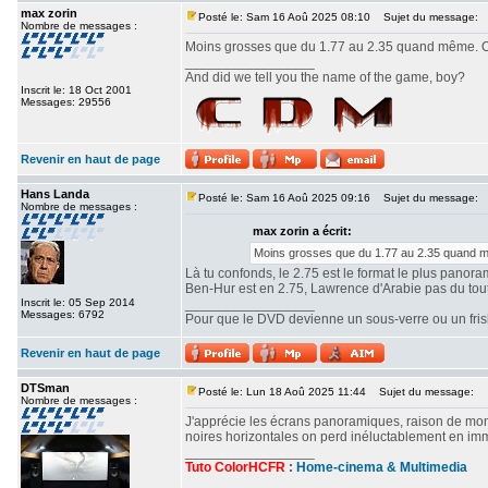
max zorin
Posté le: Sam 16 Aoû 2025 08:10
Sujet du message:
Nombre de messages :
Moins grosses que du 1.77 au 2.35 quand même. Ou
_________________
And did we tell you the name of the game, boy?
Inscrit le: 18 Oct 2001
Messages: 29556
Revenir en haut de page
Hans Landa
Posté le: Sam 16 Aoû 2025 09:16
Sujet du message:
Nombre de messages :
max zorin a écrit:
Moins grosses que du 1.77 au 2.35 quand mê
Là tu confonds, le 2.75 est le format le plus panor
Ben-Hur est en 2.75, Lawrence d'Arabie pas du tout. 
Inscrit le: 05 Sep 2014
_________________
Messages: 6792
Pour que le DVD devienne un sous-verre ou un frisbe
Revenir en haut de page
DTSman
Posté le: Lun 18 Aoû 2025 11:44
Sujet du message:
Nombre de messages :
J'apprécie les écrans panoramiques, raison de mon c
noires horizontales on perd inéluctablement en imm
_________________
Tuto ColorHCFR
:
Home-cinema & Multimedia