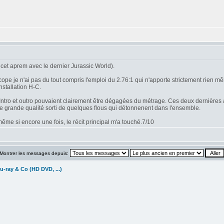
cet aprem avec le dernier Jurassic World).
 je n'ai pas du tout compris l'emploi du 2.76:1 qui n'apporte strictement rien mêm
nstallation H-C.
n. Intro et outro pouvaient clairement être dégagées du métrage. Ces deux dernières 
de grande qualité sorti de quelques flous qui détonnenent dans l'ensemble.
me si encore une fois, le récit principal m'a touché.7/10
Montrer les messages depuis:
u-ray & Co (HD DVD, ...)