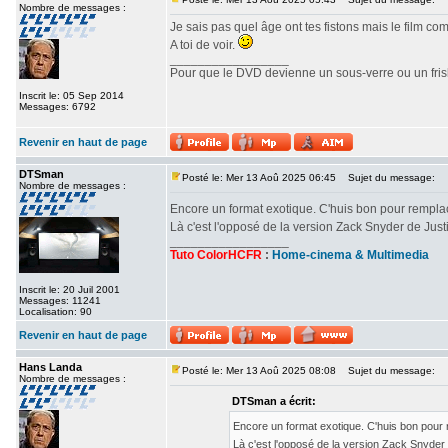
Nombre de messages :
Je sais pas quel âge ont tes fistons mais le film c
A toi de voir.
_________________
Pour que le DVD devienne un sous-verre ou un frisbe
Inscrit le: 05 Sep 2014
Messages: 6792
Revenir en haut de page
DTSman
Posté le: Mer 13 Aoû 2025 06:45
Sujet du message:
Nombre de messages :
Encore un format exotique. C'huis bon pour rempl
Là c'est l'opposé de la version Zack Snyder de Ju
_________________
Tuto ColorHCFR
:
Home-cinema & Multimedia
Inscrit le: 20 Juil 2001
Messages: 11241
Localisation: 90
Revenir en haut de page
Hans Landa
Posté le: Mer 13 Aoû 2025 08:08
Sujet du message:
Nombre de messages :
DTSman a écrit:
Encore un format exotique. C'huis bon pour
Là c'est l'opposé de la version Zack Snyde