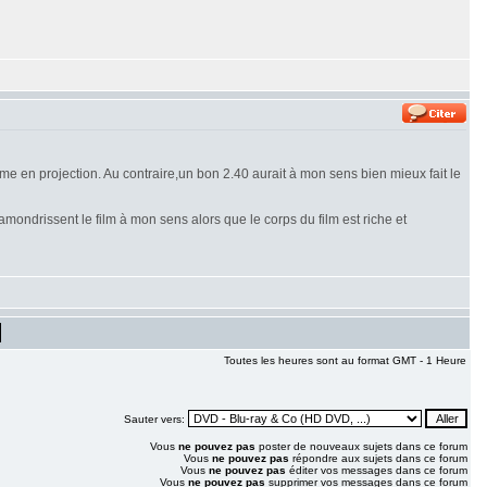
e en projection. Au contraire,un bon 2.40 aurait à mon sens bien mieux fait le
amondrissent le film à mon sens alors que le corps du film est riche et
Toutes les heures sont au format GMT - 1 Heure
Sauter vers:
Vous
ne pouvez pas
poster de nouveaux sujets dans ce forum
Vous
ne pouvez pas
répondre aux sujets dans ce forum
Vous
ne pouvez pas
éditer vos messages dans ce forum
Vous
ne pouvez pas
supprimer vos messages dans ce forum