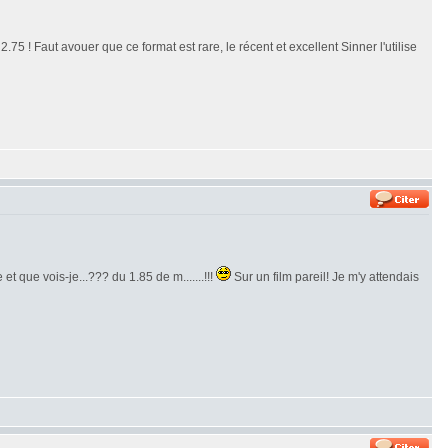
.75 ! Faut avouer que ce format est rare, le récent et excellent Sinner l'utilise
et que vois-je...??? du 1.85 de m.......!!!
Sur un film pareil! Je m'y attendais