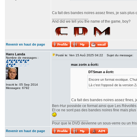
Ca fait des bandes noires assez fines, je sais plus 
_________________
And did we tell you the name of the game, boy?
Revenir en haut de page
Hans Landa
Posté le: Ven 15 Aoû 2025 04:22
Sujet du message:
Nombre de messages :
max zorin a écrit:
DTSman a écrit:
Encore un format exotique. C'hu
Inscrit le: 05 Sep 2014
Là c'est l'opposé de la version
Messages: 6792
Ca fait des bandes noires assez fines, j
Ben-Hur possède ce format ainsi que Les Révoltés
Et ce ne sont pas des bandes noires fine mais plu
_________________
Pour que le DVD devienne un sous-verre ou un frisbe
Revenir en haut de page