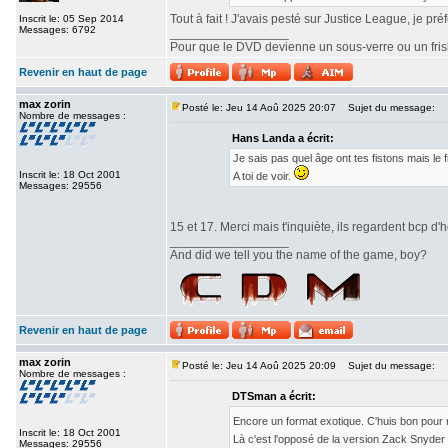
Tout à fait ! J'avais pesté sur Justice League, je pr
Inscrit le: 05 Sep 2014
Messages: 6792
_________________
Pour que le DVD devienne un sous-verre ou un frisbe
Revenir en haut de page
max zorin
Posté le: Jeu 14 Aoû 2025 20:07
Sujet du message:
Nombre de messages :
Hans Landa a écrit:
Je sais pas quel âge ont tes fistons mais le
Inscrit le: 18 Oct 2001
A toi de voir.
Messages: 29556
15 et 17. Merci mais t'inquiète, ils regardent bcp d'h
_________________
And did we tell you the name of the game, boy?
Revenir en haut de page
max zorin
Posté le: Jeu 14 Aoû 2025 20:09
Sujet du message:
Nombre de messages :
DTSman a écrit:
Encore un format exotique. C'huis bon pour
Inscrit le: 18 Oct 2001
Là c'est l'opposé de la version Zack Snyde
Messages: 29556