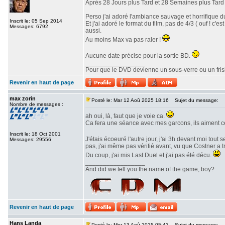
Après 28 Jours plus Tard et 28 Semaines plus Tard v
Perso j'ai adoré l'ambiance sauvage et horrifique du
Inscrit le: 05 Sep 2014
Et j'ai adoré le format du film, pas de 4/3 ( ouf ! c
Messages: 6792
aussi.
Au moins Max va pas raler !
Aucune date précise pour la sortie BD.
_________________
Pour que le DVD devienne un sous-verre ou un frisbe
Revenir en haut de page
max zorin
Posté le: Mar 12 Aoû 2025 18:16
Sujet du message:
Nombre de messages :
ah oui, là, faut que je voie ca.
Ca fera une séance avec mes garcons, ils aiment c
Inscrit le: 18 Oct 2001
J'étais écoeuré l'autre jour, j'ai 3h devant moi tout 
Messages: 29556
pas, j'ai même pas vérifié avant, vu que Costner a 
Du coup, j'ai mis Last Duel et j'ai pas été décu.
_________________
And did we tell you the name of the game, boy?
Revenir en haut de page
Hans Landa
Posté le: Mer 13 Aoû 2025 05:43
Sujet du message: