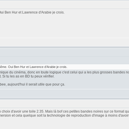
i Ben Hur et Lawrence d'Arabie je crois.
me. Oui Ben Hur et Lawrence d'Arabie je crois.
amique du cinéma, donc en toute logique c'est celui qui a les plus grosses bandes no
Si tu les as en BD tu peux vérifier.
e, aujourd'hui il serait utile que pour ça.
hoix d'avoir une toile 2.35. Mais là bof ces petites bandes noires sur ce format qu
ersion et cela quelque soit la technologie de reproduction d'image à moins d'avoi