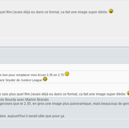
quel film j'avais déjà eu dans ce format, ca fait une image super étirée.
is bon pour remplacer mon écran 2.35 en 2.75
 Zack Snyder de Justice League
e sais plus quel film j'avais déjà eu dans ce format, ca fait une image super étirée.
 du Bounty avec Marlon Brando.
s grosses que le 2.35, en gros une image plus panoramique, mais beaucoup de gens
e, aujourd'hui il serait utile que pour ça.