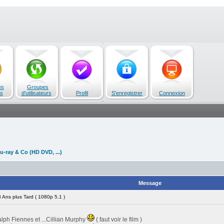
es
Groupes
s
d'utilisateurs
Profil
S'enregistrer
Connexion
u-ray & Co (HD DVD, ...)
Message
Ans plus Tard ( 1080p 5.1 )
ph Fiennes et ...Cillian Murphy
( faut voir le film )