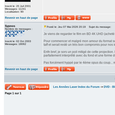
Inscrit le: 20 Juil 2001
Messages: 11241
Localisation: 90
Revenir en haut de page
Sypnos
Posté le: Jeu 07 Mai 2026 20:19
Sujet du message:
Nombre de messages :
Je viens de regarder le film en BD 4K UHD (acheté 
Pour commencer et malgré mon amour du format scope
Inscrit le: 02 Oct 2003
Messages: 18062
taff et serait resté un très bon compromis pour nos i
Enfn bref, je sors un poil mitigé de cette projectio
parfaitement interprêté avec du fond et une forme 
Pas forcément hyppé par le 4ème opus du coup... mê
Revenir en haut de page
Les Années Laser Index du Forum
->
DVD - Bl
Page
1
sur
1