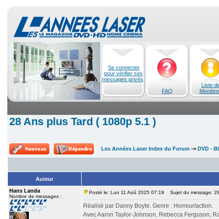
Se connecter
pour vérifier ses
messages privés
Liste d
FAQ
Membre
28 Ans plus Tard ( 1080p 5.1 )
Les Années Laser Index du Forum
->
DVD - Bl
Auteur
Hans Landa
Posté le: Lun 11 Aoû 2025 07:19
Sujet du message: 28 
Nombre de messages :
Réalisé par Danny Boyle. Genre : Horreur/action.
Avec Aaron Taylor-Johnson, Rebecca Ferguson, Ral