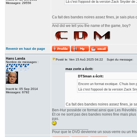
Là c'est l'opposé de la version Zack Snyder de
Messages: 29556
Ca fait des bandes noires assez fines, je sais plus 
_________________
And did we tell you the name of the game, boy?
Revenir en haut de page
Hans Landa
Posté le: Ven 15 Aoû 2025 04:22
Sujet du message:
Nombre de messages :
max zorin a écrit:
DTSman a écrit:
Encore un format exotique. C'huis bon
Inscrit le: 05 Sep 2014
Là c'est l'opposé de la version Zack S
Messages: 6792
Ca fait des bandes noires assez fines, je sa
Ben-Hur possède ce format ainsi que Les Révoltés
Et ce ne sont pas des bandes noires fine mais plu
pas.
_________________
Pour que le DVD devienne un sous-verre ou un frisbe