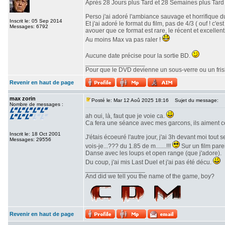
Après 28 Jours plus Tard et 28 Semaines plus Tard v
Perso j'ai adoré l'ambiance sauvage et horrifique du
Inscrit le: 05 Sep 2014
Et j'ai adoré le format du film, pas de 4/3 ( ouf ! c
Messages: 6792
avouer que ce format est rare, le récent et excellent 
Au moins Max va pas raler !
Aucune date précise pour la sortie BD.
_________________
Pour que le DVD devienne un sous-verre ou un frisbe
Revenir en haut de page
max zorin
Posté le: Mar 12 Aoû 2025 18:16
Sujet du message:
Nombre de messages :
ah oui, là, faut que je voie ca.
Ca fera une séance avec mes garcons, ils aiment c
Inscrit le: 18 Oct 2001
J'étais écoeuré l'autre jour, j'ai 3h devant moi tout
Messages: 29556
vois-je...??? du 1.85 de m.......!!!
Sur un film parei
Danse avec les loups et open range (que j'adore).
Du coup, j'ai mis Last Duel et j'ai pas été décu.
_________________
And did we tell you the name of the game, boy?
Revenir en haut de page