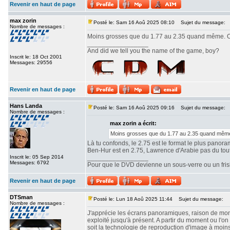
Revenir en haut de page
max zorin
Posté le: Sam 16 Aoû 2025 08:10
Sujet du message:
Nombre de messages :
Moins grosses que du 1.77 au 2.35 quand même. Ou
_________________
And did we tell you the name of the game, boy?
Inscrit le: 18 Oct 2001
Messages: 29556
Revenir en haut de page
Hans Landa
Posté le: Sam 16 Aoû 2025 09:16
Sujet du message:
Nombre de messages :
max zorin a écrit:
Moins grosses que du 1.77 au 2.35 quand même.
Là tu confonds, le 2.75 est le format le plus panor
Ben-Hur est en 2.75, Lawrence d'Arabie pas du tout. 
Inscrit le: 05 Sep 2014
_________________
Messages: 6792
Pour que le DVD devienne un sous-verre ou un frisbe
Revenir en haut de page
DTSman
Posté le: Lun 18 Aoû 2025 11:44
Sujet du message:
Nombre de messages :
J'apprécie les écrans panoramiques, raison de mon c
exploité jusqu'à présent. A partir du moment ou l'
soit la technologie de reproduction d'image à moin