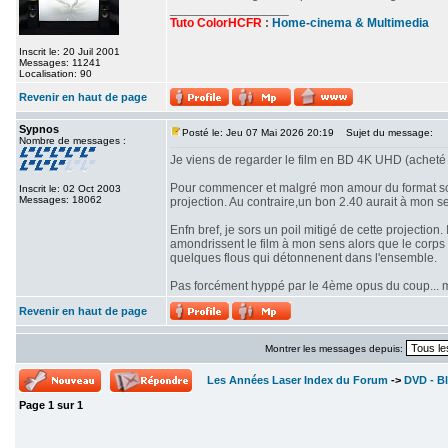
_________________
Tuto ColorHCFR
:
Home-cinema & Multimedia
Inscrit le: 20 Juil 2001
Messages: 11241
Localisation: 90
Revenir en haut de page
Sypnos
Posté le: Jeu 07 Mai 2026 20:19
Sujet du message:
Nombre de messages :
Je viens de regarder le film en BD 4K UHD (acheté 
Pour commencer et malgré mon amour du format scop
Inscrit le: 02 Oct 2003
Messages: 18062
projection. Au contraire,un bon 2.40 aurait à mon se
Enfn bref, je sors un poil mitigé de cette projectio
amondrissent le film à mon sens alors que le corps d
quelques flous qui détonnenent dans l'ensemble.
Pas forcément hyppé par le 4ème opus du coup... mê
Revenir en haut de page
Montrer les messages depuis:
Les Années Laser Index du Forum
->
DVD - Bl
Page
1
sur
1