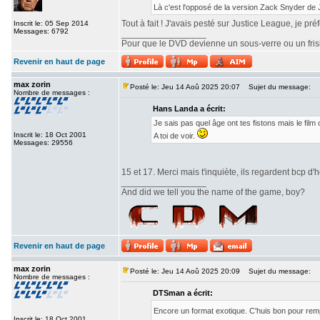
Là c'est l'opposé de la version Zack Snyder de
Tout à fait ! J'avais pesté sur Justice League, je pr
Inscrit le: 05 Sep 2014
Messages: 6792
_________________
Pour que le DVD devienne un sous-verre ou un frisbe
Revenir en haut de page
max zorin
Posté le: Jeu 14 Aoû 2025 20:07
Sujet du message:
Nombre de messages :
Hans Landa a écrit:
Je sais pas quel âge ont tes fistons mais le fi
Inscrit le: 18 Oct 2001
A toi de voir.
Messages: 29556
15 et 17. Merci mais t'inquiète, ils regardent bcp d'h
_________________
And did we tell you the name of the game, boy?
Revenir en haut de page
max zorin
Posté le: Jeu 14 Aoû 2025 20:09
Sujet du message:
Nombre de messages :
DTSman a écrit:
Encore un format exotique. C'huis bon pour re
Inscrit le: 18 Oct 2001