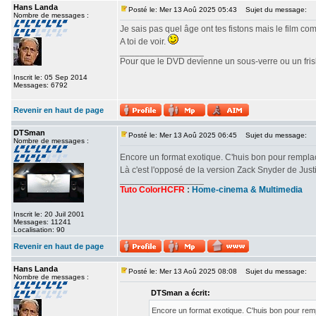
Hans Landa
Posté le: Mer 13 Aoû 2025 05:43
Sujet du message:
Nombre de messages :
Je sais pas quel âge ont tes fistons mais le film c
A toi de voir.
_________________
Pour que le DVD devienne un sous-verre ou un frisbe
Inscrit le: 05 Sep 2014
Messages: 6792
Revenir en haut de page
DTSman
Posté le: Mer 13 Aoû 2025 06:45
Sujet du message:
Nombre de messages :
Encore un format exotique. C'huis bon pour rempl
Là c'est l'opposé de la version Zack Snyder de Ju
_________________
Tuto ColorHCFR
:
Home-cinema & Multimedia
Inscrit le: 20 Juil 2001
Messages: 11241
Localisation: 90
Revenir en haut de page
Hans Landa
Posté le: Mer 13 Aoû 2025 08:08
Sujet du message:
Nombre de messages :
DTSman a écrit:
Encore un format exotique. C'huis bon pour re