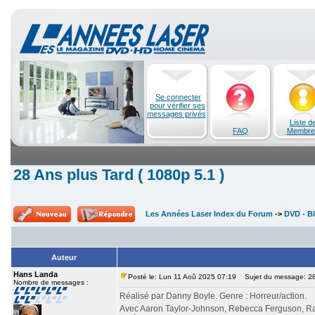
Se connecter
pour vérifier ses
messages privés
Liste d
FAQ
Membre
28 Ans plus Tard ( 1080p 5.1 )
Les Années Laser Index du Forum
->
DVD - Bl
Auteur
Hans Landa
Posté le: Lun 11 Aoû 2025 07:19
Sujet du message: 28 
Nombre de messages :
Réalisé par Danny Boyle. Genre : Horreur/action.
Avec Aaron Taylor-Johnson, Rebecca Ferguson, Ral