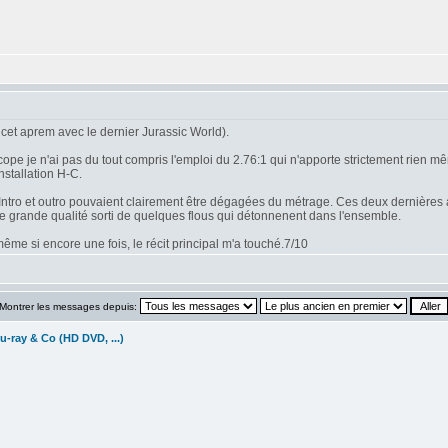
cet aprem avec le dernier Jurassic World).
 je n'ai pas du tout compris l'emploi du 2.76:1 qui n'apporte strictement rien mêm
nstallation H-C.
n. Intro et outro pouvaient clairement être dégagées du métrage. Ces deux dernières 
de grande qualité sorti de quelques flous qui détonnenent dans l'ensemble.
me si encore une fois, le récit principal m'a touché.7/10
Montrer les messages depuis:
u-ray & Co (HD DVD, ...)