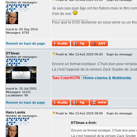
Nombre de messages :
Je sais pas quel âge ont tes fistons mais le film c
A toi de voir.
_________________
Pour que le DVD devienne un sous-verre ou un frisbe
Inscrit le: 05 Sep 2014
Messages: 6792
Revenir en haut de page
DTSman
Posté le: Mer 13 Aoû 2025 06:45
Sujet du message:
Nombre de messages :
Encore un format exotique. C'huis bon pour rempl
Là c'est l'opposé de la version Zack Snyder de Ju
_________________
Tuto ColorHCFR
:
Home-cinema & Multimedia
Inscrit le: 20 Juil 2001
Messages: 11241
Localisation: 90
Revenir en haut de page
Hans Landa
Posté le: Mer 13 Aoû 2025 08:08
Sujet du message:
Nombre de messages :
DTSman a écrit:
Encore un format exotique. C'huis bon pour
Là c'est l'opposé de la version Zack Snyde