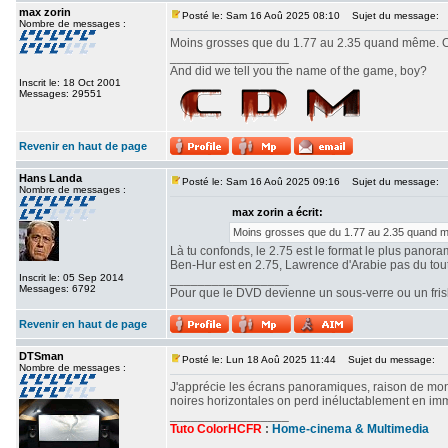
max zorin
Posté le: Sam 16 Aoû 2025 08:10
Sujet du message:
Nombre de messages :
Moins grosses que du 1.77 au 2.35 quand même. Ou
_________________
And did we tell you the name of the game, boy?
Inscrit le: 18 Oct 2001
Messages: 29551
Revenir en haut de page
Hans Landa
Posté le: Sam 16 Aoû 2025 09:16
Sujet du message:
Nombre de messages :
max zorin a écrit:
Moins grosses que du 1.77 au 2.35 quand mê
Là tu confonds, le 2.75 est le format le plus panor
Ben-Hur est en 2.75, Lawrence d'Arabie pas du tout. 
Inscrit le: 05 Sep 2014
_________________
Messages: 6792
Pour que le DVD devienne un sous-verre ou un frisbe
Revenir en haut de page
DTSman
Posté le: Lun 18 Aoû 2025 11:44
Sujet du message:
Nombre de messages :
J'apprécie les écrans panoramiques, raison de mon c
noires horizontales on perd inéluctablement en imm
_________________
Tuto ColorHCFR
:
Home-cinema & Multimedia