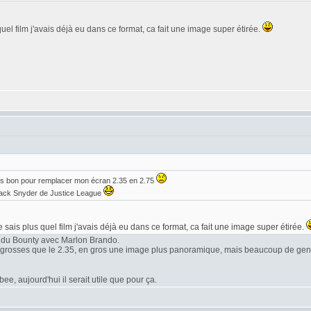
quel film j'avais déjà eu dans ce format, ca fait une image super étirée.
is bon pour remplacer mon écran 2.35 en 2.75
 Zack Snyder de Justice League
e sais plus quel film j'avais déjà eu dans ce format, ca fait une image super étirée.
 du Bounty avec Marlon Brando.
s grosses que le 2.35, en gros une image plus panoramique, mais beaucoup de gens
e, aujourd'hui il serait utile que pour ça.