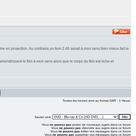
e en projection. Au contraire,un bon 2.40 aurait à mon sens bien mieux fait le
amondrissent le film à mon sens alors que le corps du film est riche et
Toutes les heures sont au format GMT - 1 Heure
Sauter vers:
Vous
ne pouvez pas
poster de nouveaux sujets dans ce forum
Vous
ne pouvez pas
répondre aux sujets dans ce forum
Vous
ne pouvez pas
éditer vos messages dans ce forum
Vous
ne pouvez pas
supprimer vos messages dans ce forum