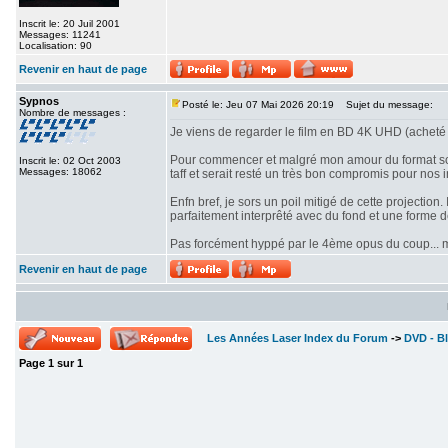
Inscrit le: 20 Juil 2001
Messages: 11241
Localisation: 90
Revenir en haut de page
Sypnos
Posté le: Jeu 07 Mai 2026 20:19
Sujet du message:
Nombre de messages :
Je viens de regarder le film en BD 4K UHD (acheté 
Pour commencer et malgré mon amour du format scope
Inscrit le: 02 Oct 2003
Messages: 18062
taff et serait resté un très bon compromis pour nos i
Enfn bref, je sors un poil mitigé de cette projectio
parfaitement interprêté avec du fond et une forme 
Pas forcément hyppé par le 4ème opus du coup... mê
Revenir en haut de page
Les Années Laser Index du Forum
->
DVD - Bl
Page
1
sur
1