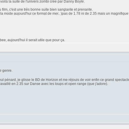
oilà la suite de l'univers zombi crée par Danny Boyle.
 film, c'est une très bonne suite bien sanglante et prenante.
'est la mode aujourd'hui ce format de mer.. )pas de 1.78 ni de 2.35 mais un magnifique 2
e, aujourd'hui il serait utile que pour ça.
e genre.
seul pénard, je glisse le BD de Horizon et me réjouis de voir enfin ce grand spectacle 
travaillé en 2.35 sur Danse avec les loups et open range (que j'adore).