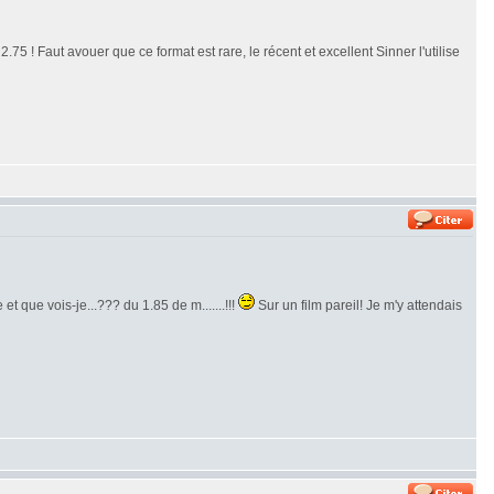
.75 ! Faut avouer que ce format est rare, le récent et excellent Sinner l'utilise
et que vois-je...??? du 1.85 de m.......!!!
Sur un film pareil! Je m'y attendais