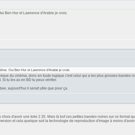
i Ben Hur et Lawrence d'Arabie je crois.
me. Oui Ben Hur et Lawrence d'Arabie je crois.
amique du cinéma, donc en toute logique c'est celui qui a les plus grosses bandes no
Si tu les as en BD tu peux vérifier.
e, aujourd'hui il serait utile que pour ça.
hoix d'avoir une toile 2.35. Mais là bof ces petites bandes noires sur ce format qu
ersion et cela quelque soit la technologie de reproduction d'image à moins d'avoi