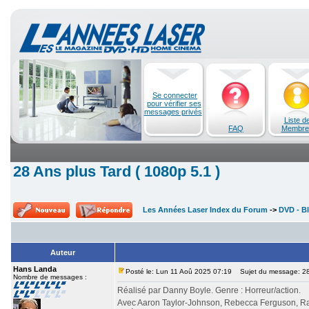
Se connecter
pour vérifier ses
messages privés
Liste d
FAQ
Membre
28 Ans plus Tard ( 1080p 5.1 )
Les Années Laser Index du Forum
->
DVD - Bl
Auteur
Hans Landa
Posté le: Lun 11 Aoû 2025 07:19
Sujet du message: 28 
Nombre de messages :
Réalisé par Danny Boyle. Genre : Horreur/action.
Avec Aaron Taylor-Johnson, Rebecca Ferguson, Ral