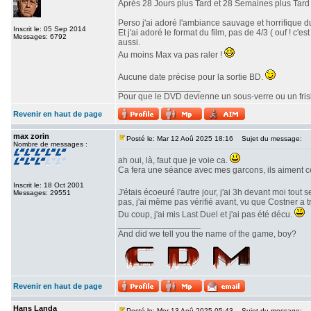
Après 28 Jours plus Tard et 28 Semaines plus Tard v
Perso j'ai adoré l'ambiance sauvage et horrifique du
Inscrit le: 05 Sep 2014
Et j'ai adoré le format du film, pas de 4/3 ( ouf ! c
Messages: 6792
aussi.
Au moins Max va pas raler !
Aucune date précise pour la sortie BD.
_________________
Pour que le DVD devienne un sous-verre ou un frisbe
Revenir en haut de page
max zorin
Posté le: Mar 12 Aoû 2025 18:16
Sujet du message:
Nombre de messages :
ah oui, là, faut que je voie ca.
Ca fera une séance avec mes garcons, ils aiment c
Inscrit le: 18 Oct 2001
J'étais écoeuré l'autre jour, j'ai 3h devant moi tout 
Messages: 29551
pas, j'ai même pas vérifié avant, vu que Costner a 
Du coup, j'ai mis Last Duel et j'ai pas été décu.
_________________
And did we tell you the name of the game, boy?
Revenir en haut de page
Hans Landa
Posté le: Mer 13 Aoû 2025 05:43
Sujet du message: