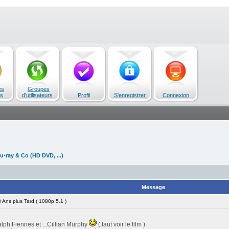
es
Groupes
s
d'utilisateurs
Profil
S'enregistrer
Connexion
u-ray & Co (HD DVD, ...)
Message
Ans plus Tard ( 1080p 5.1 )
ph Fiennes et ...Cillian Murphy
( faut voir le film )