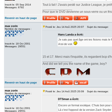
Tout à fait ! J'avais pesté sur Justice League, je pr
Inscrit le: 05 Sep 2014
Messages: 6792
_________________
Pour que le DVD devienne un sous-verre ou un frisbe
Revenir en haut de page
max zorin
Posté le: Jeu 14 Aoû 2025 20:07
Sujet du message:
Nombre de messages :
Hans Landa a écrit:
Je sais pas quel âge ont tes fistons mais le
Inscrit le: 18 Oct 2001
A toi de voir.
Messages: 29551
15 et 17. Merci mais t'inquiète, ils regardent bcp d'h
_________________
And did we tell you the name of the game, boy?
Revenir en haut de page
max zorin
Posté le: Jeu 14 Aoû 2025 20:09
Sujet du message:
Nombre de messages :
DTSman a écrit:
Encore un format exotique. C'huis bon pour
Inscrit le: 18 Oct 2001
Là c'est l'opposé de la version Zack Snyde
Messages: 29551