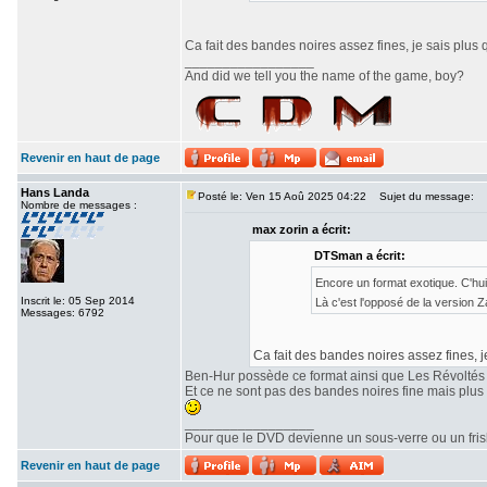
Ca fait des bandes noires assez fines, je sais plus 
_________________
And did we tell you the name of the game, boy?
Revenir en haut de page
Hans Landa
Posté le: Ven 15 Aoû 2025 04:22
Sujet du message:
Nombre de messages :
max zorin a écrit:
DTSman a écrit:
Encore un format exotique. C'hu
Inscrit le: 05 Sep 2014
Là c'est l'opposé de la version
Messages: 6792
Ca fait des bandes noires assez fines, j
Ben-Hur possède ce format ainsi que Les Révoltés
Et ce ne sont pas des bandes noires fine mais plu
_________________
Pour que le DVD devienne un sous-verre ou un frisbe
Revenir en haut de page