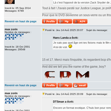
Là c'est l'opposé de la version Zack Snyder de
Tout à fait ! J'avais pesté sur Justice League, je pr
Inscrit le: 05 Sep 2014
Messages: 6789
_________________
Pour que le DVD devienne un sous-verre ou un frisbe
Revenir en haut de page
max zorin
Posté le: Jeu 14 Aoû 2025 20:07
Sujet du message:
Nombre de messages :
Hans Landa a écrit:
Je sais pas quel âge ont tes fistons mais le fi
Inscrit le: 18 Oct 2001
A toi de voir.
Messages: 29548
15 et 17. Merci mais t'inquiète, ils regardent bcp d'h
_________________
And did we tell you the name of the game, boy?
Revenir en haut de page
max zorin
Posté le: Jeu 14 Aoû 2025 20:09
Sujet du message:
Nombre de messages :
DTSman a écrit:
Encore un format exotique. C'huis bon pour re
Inscrit le: 18 Oct 2001