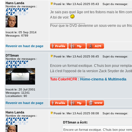
Hans Landa
Posté le: Mer 13 Aoû 2025 05:43
Sujet du message:
Nombre de messages :
Je sais pas quel âge ont tes fistons mais le film c
A toi de voir.
_________________
Pour que le DVD devienne un sous-verre ou un frisbe
Inscrit le: 05 Sep 2014
Messages: 6789
Revenir en haut de page
DTSman
Posté le: Mer 13 Aoû 2025 06:45
Sujet du message:
Nombre de messages :
Encore un format exotique. C'huis bon pour rempl
Là c'est l'opposé de la version Zack Snyder de Ju
_________________
Tuto ColorHCFR
:
Home-cinema & Multimedia
Inscrit le: 20 Juil 2001
Messages: 11241
Localisation: 90
Revenir en haut de page
Hans Landa
Posté le: Mer 13 Aoû 2025 08:08
Sujet du message:
Nombre de messages :
DTSman a écrit:
Encore un format exotique. C'huis bon pour re