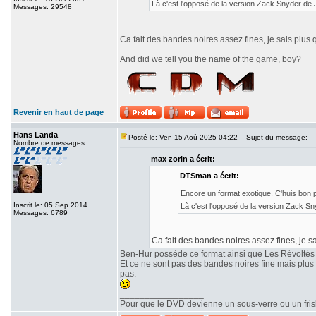
Là c'est l'opposé de la version Zack Snyder de
Messages: 29548
Ca fait des bandes noires assez fines, je sais plus 
_________________
And did we tell you the name of the game, boy?
Revenir en haut de page
Hans Landa
Posté le: Ven 15 Aoû 2025 04:22
Sujet du message:
Nombre de messages :
max zorin a écrit:
DTSman a écrit:
Encore un format exotique. C'huis bon
Inscrit le: 05 Sep 2014
Là c'est l'opposé de la version Zack S
Messages: 6789
Ca fait des bandes noires assez fines, je sa
Ben-Hur possède ce format ainsi que Les Révoltés
Et ce ne sont pas des bandes noires fine mais plu
pas.
_________________
Pour que le DVD devienne un sous-verre ou un frisbe