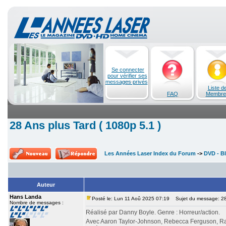
Se connecter
pour vérifier ses
messages privés
Liste d
FAQ
Membre
28 Ans plus Tard ( 1080p 5.1 )
Les Années Laser Index du Forum
->
DVD - Bl
Auteur
Hans Landa
Posté le: Lun 11 Aoû 2025 07:19
Sujet du message: 28 
Nombre de messages :
Réalisé par Danny Boyle. Genre : Horreur/action.
Avec Aaron Taylor-Johnson, Rebecca Ferguson, Ral