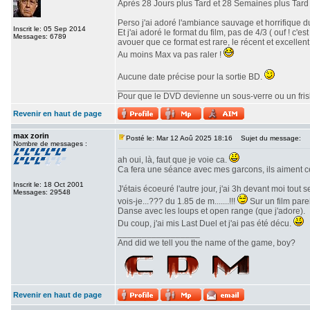
Après 28 Jours plus Tard et 28 Semaines plus Tard v
Perso j'ai adoré l'ambiance sauvage et horrifique du
Inscrit le: 05 Sep 2014
Et j'ai adoré le format du film, pas de 4/3 ( ouf ! c
Messages: 6789
avouer que ce format est rare, le récent et excellent 
Au moins Max va pas raler !
Aucune date précise pour la sortie BD.
_________________
Pour que le DVD devienne un sous-verre ou un frisbe
Revenir en haut de page
max zorin
Posté le: Mar 12 Aoû 2025 18:16
Sujet du message:
Nombre de messages :
ah oui, là, faut que je voie ca.
Ca fera une séance avec mes garcons, ils aiment c
Inscrit le: 18 Oct 2001
J'étais écoeuré l'autre jour, j'ai 3h devant moi tout
Messages: 29548
vois-je...??? du 1.85 de m.......!!!
Sur un film parei
Danse avec les loups et open range (que j'adore).
Du coup, j'ai mis Last Duel et j'ai pas été décu.
_________________
And did we tell you the name of the game, boy?
Revenir en haut de page