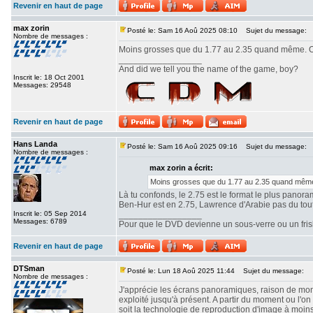
Revenir en haut de page
max zorin
Posté le: Sam 16 Aoû 2025 08:10
Sujet du message:
Nombre de messages :
Moins grosses que du 1.77 au 2.35 quand même. Ou
_________________
And did we tell you the name of the game, boy?
Inscrit le: 18 Oct 2001
Messages: 29548
Revenir en haut de page
Hans Landa
Posté le: Sam 16 Aoû 2025 09:16
Sujet du message:
Nombre de messages :
max zorin a écrit:
Moins grosses que du 1.77 au 2.35 quand même.
Là tu confonds, le 2.75 est le format le plus panor
Ben-Hur est en 2.75, Lawrence d'Arabie pas du tout. 
Inscrit le: 05 Sep 2014
_________________
Messages: 6789
Pour que le DVD devienne un sous-verre ou un frisbe
Revenir en haut de page
DTSman
Posté le: Lun 18 Aoû 2025 11:44
Sujet du message:
Nombre de messages :
J'apprécie les écrans panoramiques, raison de mon c
exploité jusqu'à présent. A partir du moment ou l'
soit la technologie de reproduction d'image à moin