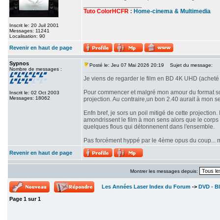
_________________
Tuto ColorHCFR
:
Home-cinema & Multimedia
Inscrit le: 20 Juil 2001
Messages: 11241
Localisation: 90
Revenir en haut de page
Sypnos
Posté le: Jeu 07 Mai 2026 20:19
Sujet du message:
Nombre de messages :
Je viens de regarder le film en BD 4K UHD (acheté 
Pour commencer et malgré mon amour du format scop
Inscrit le: 02 Oct 2003
Messages: 18062
projection. Au contraire,un bon 2.40 aurait à mon se
Enfn bref, je sors un poil mitigé de cette projectio
amondrissent le film à mon sens alors que le corps d
quelques flous qui détonnenent dans l'ensemble.
Pas forcément hyppé par le 4ème opus du coup... mê
Revenir en haut de page
Montrer les messages depuis:
Les Années Laser Index du Forum
->
DVD - Bl
Page
1
sur
1