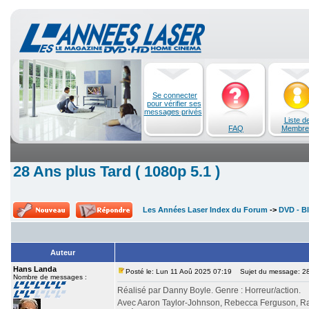
Se connecter
pour vérifier ses
messages privés
Liste d
FAQ
Membre
28 Ans plus Tard ( 1080p 5.1 )
Les Années Laser Index du Forum
->
DVD - Bl
Auteur
Hans Landa
Posté le: Lun 11 Aoû 2025 07:19
Sujet du message: 28 
Nombre de messages :
Réalisé par Danny Boyle. Genre : Horreur/action.
Avec Aaron Taylor-Johnson, Rebecca Ferguson, Ral