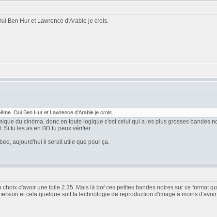
i Ben Hur et Lawrence d'Arabie je crois.
me. Oui Ben Hur et Lawrence d'Arabie je crois.
amique du cinéma, donc en toute logique c'est celui qui a les plus grosses bandes no
Si tu les as en BD tu peux vérifier.
e, aujourd'hui il serait utile que pour ça.
hoix d'avoir une toile 2.35. Mais là bof ces petites bandes noires sur ce format qu
ersion et cela quelque soit la technologie de reproduction d'image à moins d'avoi