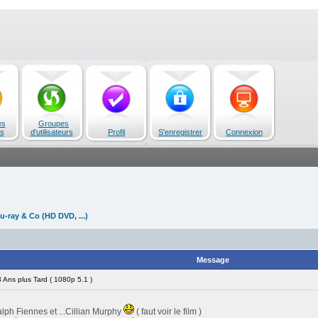
es
Groupes
s
d'utilisateurs
Profil
S'enregistrer
Connexion
u-ray & Co (HD DVD, ...)
Message
Ans plus Tard ( 1080p 5.1 )
ph Fiennes et ...Cillian Murphy
( faut voir le film )