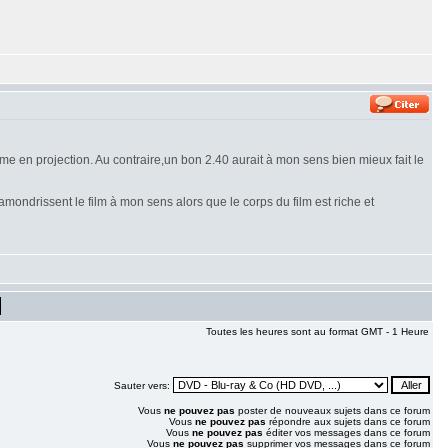
e en projection. Au contraire,un bon 2.40 aurait à mon sens bien mieux fait le
amondrissent le film à mon sens alors que le corps du film est riche et
Toutes les heures sont au format GMT - 1 Heure
Sauter vers:
Vous
ne pouvez pas
poster de nouveaux sujets dans ce forum
Vous
ne pouvez pas
répondre aux sujets dans ce forum
Vous
ne pouvez pas
éditer vos messages dans ce forum
Vous
ne pouvez pas
supprimer vos messages dans ce forum