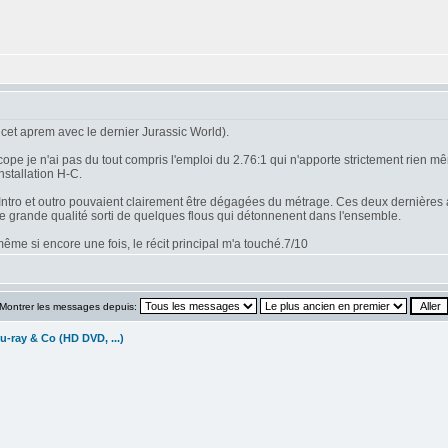
cet aprem avec le dernier Jurassic World).
 je n'ai pas du tout compris l'emploi du 2.76:1 qui n'apporte strictement rien mêm
nstallation H-C.
n. Intro et outro pouvaient clairement être dégagées du métrage. Ces deux dernières 
de grande qualité sorti de quelques flous qui détonnenent dans l'ensemble.
me si encore une fois, le récit principal m'a touché.7/10
Montrer les messages depuis:
u-ray & Co (HD DVD, ...)