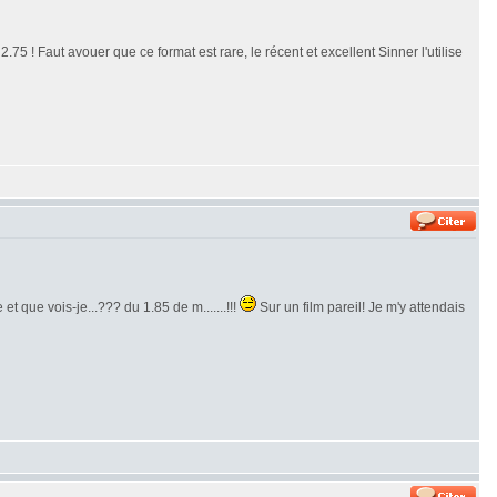
.75 ! Faut avouer que ce format est rare, le récent et excellent Sinner l'utilise
et que vois-je...??? du 1.85 de m.......!!!
Sur un film pareil! Je m'y attendais