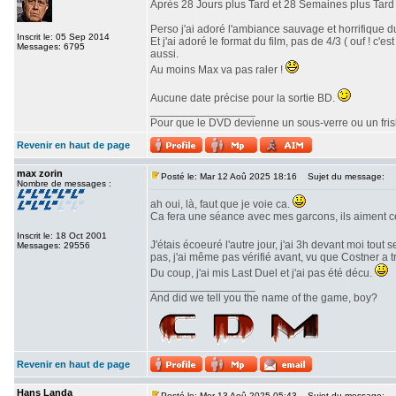
Après 28 Jours plus Tard et 28 Semaines plus Tard v
Perso j'ai adoré l'ambiance sauvage et horrifique du
Inscrit le: 05 Sep 2014
Et j'ai adoré le format du film, pas de 4/3 ( ouf ! c
Messages: 6795
aussi.
Au moins Max va pas raler !
Aucune date précise pour la sortie BD.
_________________
Pour que le DVD devienne un sous-verre ou un frisbe
Revenir en haut de page
max zorin
Posté le: Mar 12 Aoû 2025 18:16
Sujet du message:
Nombre de messages :
ah oui, là, faut que je voie ca.
Ca fera une séance avec mes garcons, ils aiment c
Inscrit le: 18 Oct 2001
J'étais écoeuré l'autre jour, j'ai 3h devant moi tout 
Messages: 29556
pas, j'ai même pas vérifié avant, vu que Costner a 
Du coup, j'ai mis Last Duel et j'ai pas été décu.
_________________
And did we tell you the name of the game, boy?
Revenir en haut de page
Hans Landa
Posté le: Mer 13 Aoû 2025 05:43
Sujet du message: