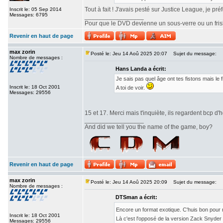
Tout à fait ! J'avais pesté sur Justice League, je pr
Inscrit le: 05 Sep 2014
Messages: 6795
_________________
Pour que le DVD devienne un sous-verre ou un frisbe
Revenir en haut de page
max zorin
Posté le: Jeu 14 Aoû 2025 20:07
Sujet du message:
Nombre de messages :
Hans Landa a écrit:
Je sais pas quel âge ont tes fistons mais le
Inscrit le: 18 Oct 2001
A toi de voir.
Messages: 29556
15 et 17. Merci mais t'inquiète, ils regardent bcp d'h
_________________
And did we tell you the name of the game, boy?
Revenir en haut de page
max zorin
Posté le: Jeu 14 Aoû 2025 20:09
Sujet du message:
Nombre de messages :
DTSman a écrit:
Encore un format exotique. C'huis bon pour
Inscrit le: 18 Oct 2001
Là c'est l'opposé de la version Zack Snyde
Messages: 29556