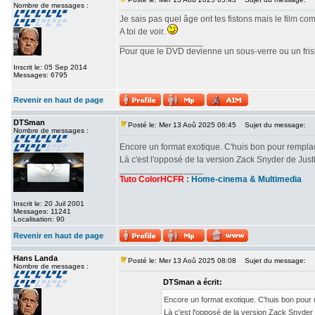
Nombre de messages :
Je sais pas quel âge ont tes fistons mais le film c
A toi de voir.
_________________
Pour que le DVD devienne un sous-verre ou un frisbe
Inscrit le: 05 Sep 2014
Messages: 6795
Revenir en haut de page
DTSman
Posté le: Mer 13 Aoû 2025 06:45
Sujet du message:
Nombre de messages :
Encore un format exotique. C'huis bon pour rempl
Là c'est l'opposé de la version Zack Snyder de Ju
_________________
Tuto ColorHCFR
:
Home-cinema & Multimedia
Inscrit le: 20 Juil 2001
Messages: 11241
Localisation: 90
Revenir en haut de page
Hans Landa
Posté le: Mer 13 Aoû 2025 08:08
Sujet du message:
Nombre de messages :
DTSman a écrit:
Encore un format exotique. C'huis bon pour
Là c'est l'opposé de la version Zack Snyde