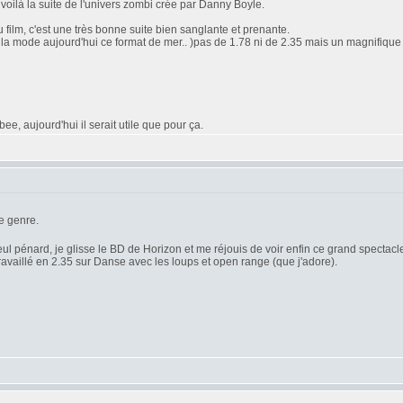
oilà la suite de l'univers zombi crée par Danny Boyle.
 film, c'est une très bonne suite bien sanglante et prenante.
'est la mode aujourd'hui ce format de mer.. )pas de 1.78 ni de 2.35 mais un magnifique 2
e, aujourd'hui il serait utile que pour ça.
e genre.
seul pénard, je glisse le BD de Horizon et me réjouis de voir enfin ce grand spectacle 
travaillé en 2.35 sur Danse avec les loups et open range (que j'adore).