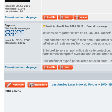
Inscrit le: 20 Juil 2001
Messages: 11241
Localisation: 90
Revenir en haut de page
Sypnos
Posté le: Jeu 07 Mai 2026 20:19
Sujet du message:
Nombre de messages :
Je viens de regarder le film en BD 4K UHD (acheté 
Pour commencer et malgré mon amour du format scope
Inscrit le: 02 Oct 2003
Messages: 18062
taff et serait resté un très bon compromis pour nos i
Enfn bref, je sors un poil mitigé de cette projectio
parfaitement interprêté avec du fond et une forme 
Pas forcément hyppé par le 4ème opus du coup... mê
Revenir en haut de page
Les Années Laser Index du Forum
->
DVD - Bl
Page
1
sur
1