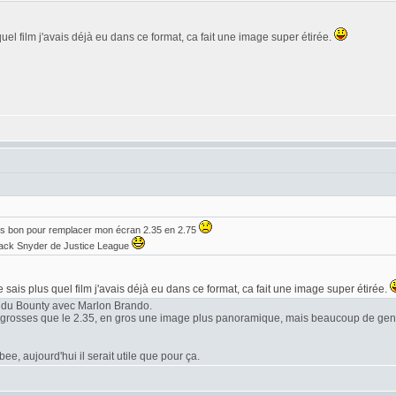
quel film j'avais déjà eu dans ce format, ca fait une image super étirée.
is bon pour remplacer mon écran 2.35 en 2.75
 Zack Snyder de Justice League
e sais plus quel film j'avais déjà eu dans ce format, ca fait une image super étirée.
 du Bounty avec Marlon Brando.
s grosses que le 2.35, en gros une image plus panoramique, mais beaucoup de gens
e, aujourd'hui il serait utile que pour ça.