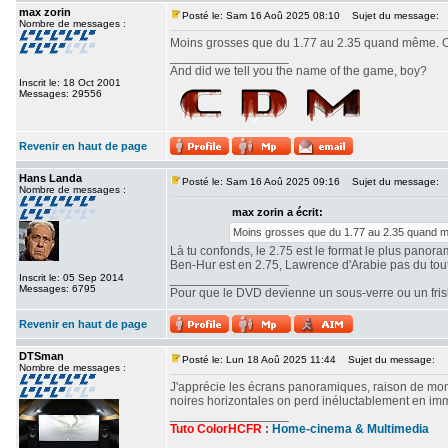
max zorin
Posté le: Sam 16 Aoû 2025 08:10
Sujet du message:
Nombre de messages :
Moins grosses que du 1.77 au 2.35 quand même. Ou
_________________
And did we tell you the name of the game, boy?
Inscrit le: 18 Oct 2001
Messages: 29556
Revenir en haut de page
Hans Landa
Posté le: Sam 16 Aoû 2025 09:16
Sujet du message:
Nombre de messages :
max zorin a écrit:
Moins grosses que du 1.77 au 2.35 quand mê
Là tu confonds, le 2.75 est le format le plus panor
Ben-Hur est en 2.75, Lawrence d'Arabie pas du tout. 
Inscrit le: 05 Sep 2014
_________________
Messages: 6795
Pour que le DVD devienne un sous-verre ou un frisbe
Revenir en haut de page
DTSman
Posté le: Lun 18 Aoû 2025 11:44
Sujet du message:
Nombre de messages :
J'apprécie les écrans panoramiques, raison de mon c
noires horizontales on perd inéluctablement en imm
_________________
Tuto ColorHCFR
:
Home-cinema & Multimedia