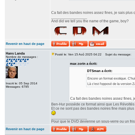
Ca fait des bandes noires assez fines, je sais plus 
_________________
And did we tell you the name of the game, boy?
Revenir en haut de page
Hans Landa
Posté le: Ven 15 Aoû 2025 04:22
Sujet du message:
Nombre de messages :
max zorin a écrit:
DTSman a écrit:
Encore un format exotique. C'hu
Inscrit le: 05 Sep 2014
Là c'est l'opposé de la version
Messages: 6795
Ca fait des bandes noires assez fines, j
Ben-Hur possède ce format ainsi que Les Révoltés
Et ce ne sont pas des bandes noires fine mais plu
_________________
Pour que le DVD devienne un sous-verre ou un frisbe
Revenir en haut de page