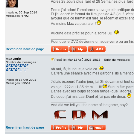
Après 28 Jours plus Tard et 28 Semaines plus Tard v
Perso j'ai adoré l'ambiance sauvage et horrifique du
Inscrit le: 05 Sep 2014
Et j'ai adoré le format du film, pas de 4/3 ( ouf ! c
Messages: 6792
avouer que ce format est rare, le récent et excellent 
Au moins Max va pas raler !
Aucune date précise pour la sortie BD.
_________________
Pour que le DVD devienne un sous-verre ou un frisbe
Revenir en haut de page
max zorin
Posté le: Mar 12 Aoû 2025 18:16
Sujet du message:
Nombre de messages :
ah oui, là, faut que je voie ca.
Ca fera une séance avec mes garcons, ils aiment c
Inscrit le: 18 Oct 2001
J'étais écoeuré l'autre jour, j'ai 3h devant moi tout
Messages: 29551
vois-je...??? du 1.85 de m.......!!!
Sur un film parei
Danse avec les loups et open range (que j'adore).
Du coup, j'ai mis Last Duel et j'ai pas été décu.
_________________
And did we tell you the name of the game, boy?
Revenir en haut de page