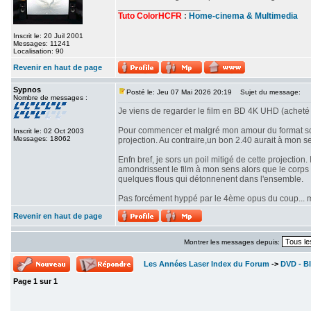
_________________
Tuto ColorHCFR
:
Home-cinema & Multimedia
Inscrit le: 20 Juil 2001
Messages: 11241
Localisation: 90
Revenir en haut de page
Sypnos
Posté le: Jeu 07 Mai 2026 20:19
Sujet du message:
Nombre de messages :
Je viens de regarder le film en BD 4K UHD (acheté 
Pour commencer et malgré mon amour du format scop
Inscrit le: 02 Oct 2003
Messages: 18062
projection. Au contraire,un bon 2.40 aurait à mon se
Enfn bref, je sors un poil mitigé de cette projectio
amondrissent le film à mon sens alors que le corps d
quelques flous qui détonnenent dans l'ensemble.
Pas forcément hyppé par le 4ème opus du coup... mê
Revenir en haut de page
Montrer les messages depuis:
Les Années Laser Index du Forum
->
DVD - Bl
Page
1
sur
1