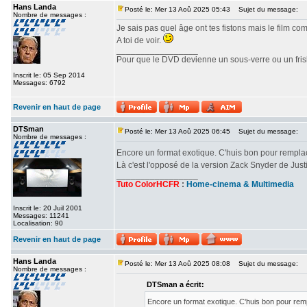
Hans Landa
Posté le: Mer 13 Aoû 2025 05:43
Sujet du message:
Nombre de messages :
Je sais pas quel âge ont tes fistons mais le film c
A toi de voir.
_________________
Pour que le DVD devienne un sous-verre ou un frisbe
Inscrit le: 05 Sep 2014
Messages: 6792
Revenir en haut de page
DTSman
Posté le: Mer 13 Aoû 2025 06:45
Sujet du message:
Nombre de messages :
Encore un format exotique. C'huis bon pour rempl
Là c'est l'opposé de la version Zack Snyder de Ju
_________________
Tuto ColorHCFR
:
Home-cinema & Multimedia
Inscrit le: 20 Juil 2001
Messages: 11241
Localisation: 90
Revenir en haut de page
Hans Landa
Posté le: Mer 13 Aoû 2025 08:08
Sujet du message:
Nombre de messages :
DTSman a écrit:
Encore un format exotique. C'huis bon pour re