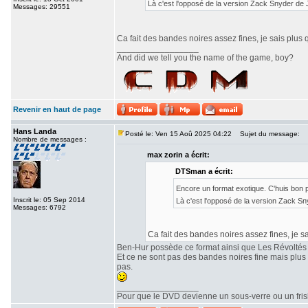
Là c'est l'opposé de la version Zack Snyder de
Messages: 29551
Ca fait des bandes noires assez fines, je sais plus 
_________________
And did we tell you the name of the game, boy?
Revenir en haut de page
Hans Landa
Posté le: Ven 15 Aoû 2025 04:22
Sujet du message:
Nombre de messages :
max zorin a écrit:
DTSman a écrit:
Encore un format exotique. C'huis bon
Inscrit le: 05 Sep 2014
Là c'est l'opposé de la version Zack S
Messages: 6792
Ca fait des bandes noires assez fines, je sa
Ben-Hur possède ce format ainsi que Les Révoltés
Et ce ne sont pas des bandes noires fine mais plu
pas.
_________________
Pour que le DVD devienne un sous-verre ou un frisbe