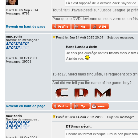
Là c'est l'opposé de la version Zack Snyder de
Tout à fait ! J'avais pesté sur Justice League, je pr
Inscrit le: 05 Sep 2014
Messages: 6792
_________________
Pour que le DVD devienne un sous-verre ou un frisbe
Revenir en haut de page
max zorin
Posté le: Jeu 14 Aoû 2025 20:07
Sujet du message:
Nombre de messages :
Hans Landa a écrit:
Je sais pas quel âge ont tes fistons mais le fi
Inscrit le: 18 Oct 2001
A toi de voir.
Messages: 29551
15 et 17. Merci mais t'inquiète, ils regardent bcp d'h
_________________
And did we tell you the name of the game, boy?
Revenir en haut de page
max zorin
Posté le: Jeu 14 Aoû 2025 20:09
Sujet du message:
Nombre de messages :
DTSman a écrit:
Encore un format exotique. C'huis bon pour re
Inscrit le: 18 Oct 2001