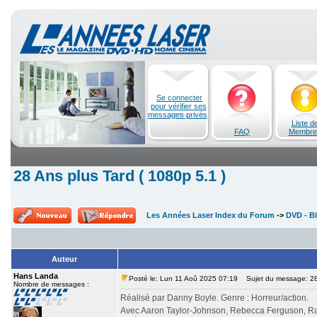
Se connecter
pour vérifier ses
messages privés
Liste d
FAQ
Membre
28 Ans plus Tard ( 1080p 5.1 )
Les Années Laser Index du Forum
->
DVD - Bl
Auteur
Hans Landa
Posté le: Lun 11 Aoû 2025 07:19
Sujet du message: 28 
Nombre de messages :
Réalisé par Danny Boyle. Genre : Horreur/action.
Avec Aaron Taylor-Johnson, Rebecca Ferguson, Ral