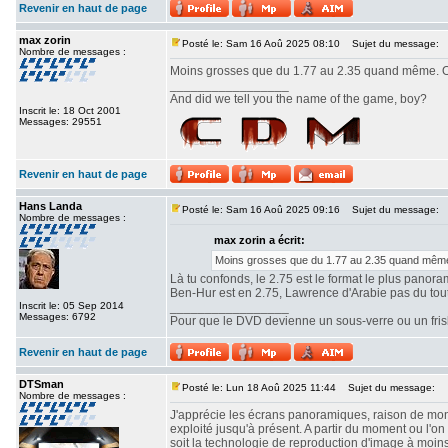
Revenir en haut de page
max zorin
Posté le: Sam 16 Aoû 2025 08:10
Sujet du message:
Nombre de messages :
Moins grosses que du 1.77 au 2.35 quand même. Ou
_________________
And did we tell you the name of the game, boy?
Inscrit le: 18 Oct 2001
Messages: 29551
Revenir en haut de page
Hans Landa
Posté le: Sam 16 Aoû 2025 09:16
Sujet du message:
Nombre de messages :
max zorin a écrit:
Moins grosses que du 1.77 au 2.35 quand même.
Là tu confonds, le 2.75 est le format le plus panor
Ben-Hur est en 2.75, Lawrence d'Arabie pas du tout. 
Inscrit le: 05 Sep 2014
_________________
Messages: 6792
Pour que le DVD devienne un sous-verre ou un frisbe
Revenir en haut de page
DTSman
Posté le: Lun 18 Aoû 2025 11:44
Sujet du message:
Nombre de messages :
J'apprécie les écrans panoramiques, raison de mon c
exploité jusqu'à présent. A partir du moment ou l'
soit la technologie de reproduction d'image à moin