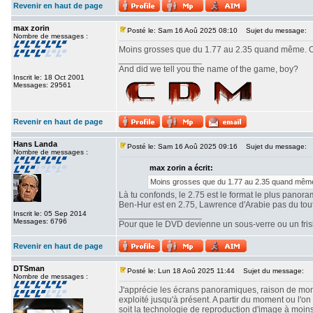
Revenir en haut de page
max zorin
Posté le: Sam 16 Aoû 2025 08:10
Sujet du message:
Nombre de messages :
Moins grosses que du 1.77 au 2.35 quand même. Ou
_________________
And did we tell you the name of the game, boy?
Inscrit le: 18 Oct 2001
Messages: 29561
Revenir en haut de page
Hans Landa
Posté le: Sam 16 Aoû 2025 09:16
Sujet du message:
Nombre de messages :
max zorin a écrit:
Moins grosses que du 1.77 au 2.35 quand même.
Là tu confonds, le 2.75 est le format le plus panor
Ben-Hur est en 2.75, Lawrence d'Arabie pas du tout. 
Inscrit le: 05 Sep 2014
_________________
Messages: 6796
Pour que le DVD devienne un sous-verre ou un frisbe
Revenir en haut de page
DTSman
Posté le: Lun 18 Aoû 2025 11:44
Sujet du message:
Nombre de messages :
J'apprécie les écrans panoramiques, raison de mon c
exploité jusqu'à présent. A partir du moment ou l'
soit la technologie de reproduction d'image à moin