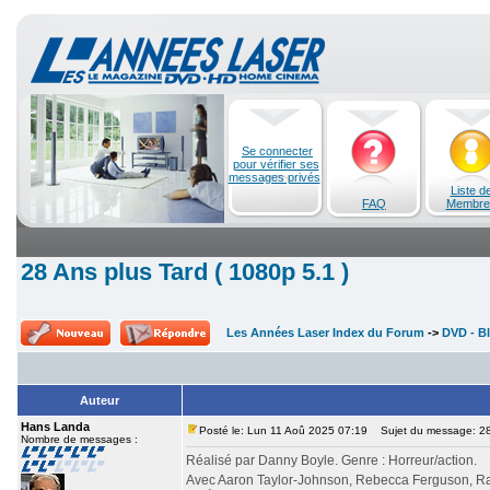
Se connecter
pour vérifier ses
messages privés
Liste d
FAQ
Membre
28 Ans plus Tard ( 1080p 5.1 )
Les Années Laser Index du Forum
->
DVD - Bl
Auteur
Hans Landa
Posté le: Lun 11 Aoû 2025 07:19
Sujet du message: 28 
Nombre de messages :
Réalisé par Danny Boyle. Genre : Horreur/action.
Avec Aaron Taylor-Johnson, Rebecca Ferguson, Ral