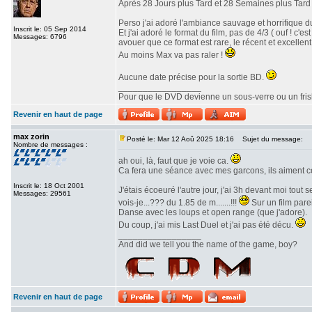
Après 28 Jours plus Tard et 28 Semaines plus Tard v
Perso j'ai adoré l'ambiance sauvage et horrifique du
Inscrit le: 05 Sep 2014
Et j'ai adoré le format du film, pas de 4/3 ( ouf ! c
Messages: 6796
avouer que ce format est rare, le récent et excellent 
Au moins Max va pas raler !
Aucune date précise pour la sortie BD.
_________________
Pour que le DVD devienne un sous-verre ou un frisbe
Revenir en haut de page
max zorin
Posté le: Mar 12 Aoû 2025 18:16
Sujet du message:
Nombre de messages :
ah oui, là, faut que je voie ca.
Ca fera une séance avec mes garcons, ils aiment c
Inscrit le: 18 Oct 2001
J'étais écoeuré l'autre jour, j'ai 3h devant moi tout
Messages: 29561
vois-je...??? du 1.85 de m.......!!!
Sur un film parei
Danse avec les loups et open range (que j'adore).
Du coup, j'ai mis Last Duel et j'ai pas été décu.
_________________
And did we tell you the name of the game, boy?
Revenir en haut de page