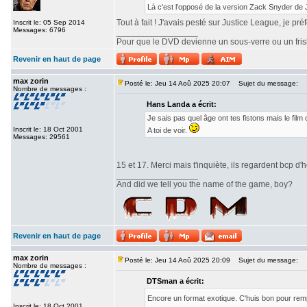
Là c'est l'opposé de la version Zack Snyder de
Tout à fait ! J'avais pesté sur Justice League, je pr
Inscrit le: 05 Sep 2014
Messages: 6796
_________________
Pour que le DVD devienne un sous-verre ou un frisbe
Revenir en haut de page
max zorin
Posté le: Jeu 14 Aoû 2025 20:07
Sujet du message:
Nombre de messages :
Hans Landa a écrit:
Je sais pas quel âge ont tes fistons mais le fi
Inscrit le: 18 Oct 2001
A toi de voir.
Messages: 29561
15 et 17. Merci mais t'inquiète, ils regardent bcp d'h
_________________
And did we tell you the name of the game, boy?
Revenir en haut de page
max zorin
Posté le: Jeu 14 Aoû 2025 20:09
Sujet du message:
Nombre de messages :
DTSman a écrit:
Encore un format exotique. C'huis bon pour re
Inscrit le: 18 Oct 2001