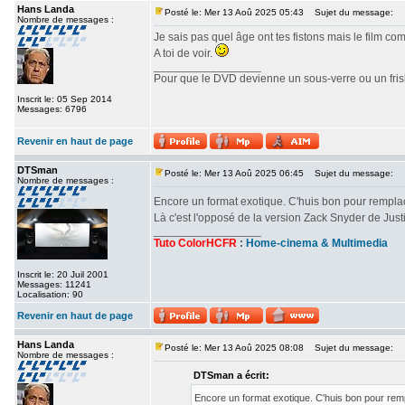
Hans Landa
Posté le: Mer 13 Aoû 2025 05:43
Sujet du message:
Nombre de messages :
Je sais pas quel âge ont tes fistons mais le film c
A toi de voir.
_________________
Pour que le DVD devienne un sous-verre ou un frisbe
Inscrit le: 05 Sep 2014
Messages: 6796
Revenir en haut de page
DTSman
Posté le: Mer 13 Aoû 2025 06:45
Sujet du message:
Nombre de messages :
Encore un format exotique. C'huis bon pour rempl
Là c'est l'opposé de la version Zack Snyder de Ju
_________________
Tuto ColorHCFR
:
Home-cinema & Multimedia
Inscrit le: 20 Juil 2001
Messages: 11241
Localisation: 90
Revenir en haut de page
Hans Landa
Posté le: Mer 13 Aoû 2025 08:08
Sujet du message:
Nombre de messages :
DTSman a écrit:
Encore un format exotique. C'huis bon pour re