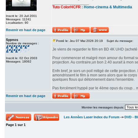
_________________
Tuto ColorHCFR
:
Home-cinema & Multimedia
Inscrit le: 20 Juil 2001
Messages: 11241
Localisation: 90
Revenir en haut de page
Sypnos
Posté le: Jeu 07 Mai 2026 20:19
Sujet du message:
Nombre de messages :
Je viens de regarder le film en BD 4K UHD (acheté 
Pour commencer et malgré mon amour du format scop
Inscrit le: 02 Oct 2003
Messages: 18062
projection. Au contraire,un bon 2.40 aurait à mon se
Enfn bref, je sors un poil mitigé de cette projectio
amondrissent le film à mon sens alors que le corps d
quelques flous qui détonnenent dans l'ensemble.
Pas forcément hyppé par le 4ème opus du coup... mê
Revenir en haut de page
Montrer les messages depuis:
Les Années Laser Index du Forum
->
DVD - Bl
Page
1
sur
1