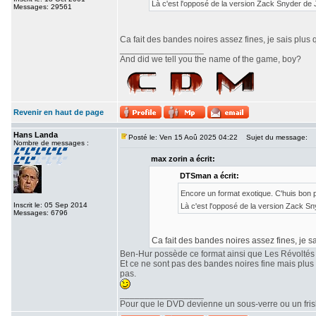
Là c'est l'opposé de la version Zack Snyder de
Messages: 29561
Ca fait des bandes noires assez fines, je sais plus 
_________________
And did we tell you the name of the game, boy?
Revenir en haut de page
Hans Landa
Posté le: Ven 15 Aoû 2025 04:22
Sujet du message:
Nombre de messages :
max zorin a écrit:
DTSman a écrit:
Encore un format exotique. C'huis bon
Inscrit le: 05 Sep 2014
Là c'est l'opposé de la version Zack S
Messages: 6796
Ca fait des bandes noires assez fines, je sa
Ben-Hur possède ce format ainsi que Les Révoltés
Et ce ne sont pas des bandes noires fine mais plu
pas.
_________________
Pour que le DVD devienne un sous-verre ou un frisbe