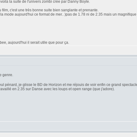
oilà la suite de l'univers zombi crée par Danny Boyle.
 film, c'est une très bonne suite bien sanglante et prenante.
'est la mode aujourd'hui ce format de mer.. )pas de 1.78 ni de 2.35 mais un magnifique 2
e, aujourd'hui il serait utile que pour ça.
e genre.
seul pénard, je glisse le BD de Horizon et me réjouis de voir enfin ce grand spectacle 
travaillé en 2.35 sur Danse avec les loups et open range (que j'adore).