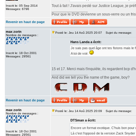
Tout à fait ! J'avais pesté sur Justice League, je pr
Inscrit le: 05 Sep 2014
Messages: 6796
_________________
Pour que le DVD devienne un sous-verre ou un frisbe
Revenir en haut de page
max zorin
Posté le: Jeu 14 Aoû 2025 20:07
Sujet du message:
Nombre de messages :
Hans Landa a écrit:
Je sais pas quel âge ont tes fistons mais le
Inscrit le: 18 Oct 2001
A toi de voir.
Messages: 29561
15 et 17. Merci mais t'inquiète, ils regardent bcp d'h
_________________
And did we tell you the name of the game, boy?
Revenir en haut de page
max zorin
Posté le: Jeu 14 Aoû 2025 20:09
Sujet du message:
Nombre de messages :
DTSman a écrit:
Encore un format exotique. C'huis bon pour
Inscrit le: 18 Oct 2001
Là c'est l'opposé de la version Zack Snyde
Messages: 29561