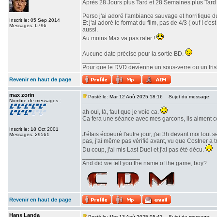
Après 28 Jours plus Tard et 28 Semaines plus Tard v
Perso j'ai adoré l'ambiance sauvage et horrifique du
Inscrit le: 05 Sep 2014
Et j'ai adoré le format du film, pas de 4/3 ( ouf ! c
Messages: 6796
aussi.
Au moins Max va pas raler !
Aucune date précise pour la sortie BD.
_________________
Pour que le DVD devienne un sous-verre ou un frisbe
Revenir en haut de page
max zorin
Posté le: Mar 12 Aoû 2025 18:16
Sujet du message:
Nombre de messages :
ah oui, là, faut que je voie ca.
Ca fera une séance avec mes garcons, ils aiment c
Inscrit le: 18 Oct 2001
J'étais écoeuré l'autre jour, j'ai 3h devant moi tout 
Messages: 29561
pas, j'ai même pas vérifié avant, vu que Costner a 
Du coup, j'ai mis Last Duel et j'ai pas été décu.
_________________
And did we tell you the name of the game, boy?
Revenir en haut de page
Hans Landa
Posté le: Mer 13 Aoû 2025 05:43
Sujet du message: