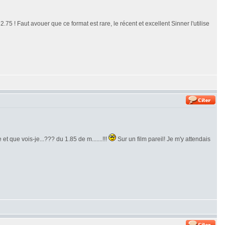
.75 ! Faut avouer que ce format est rare, le récent et excellent Sinner l'utilise
et que vois-je...??? du 1.85 de m.......!!!
Sur un film pareil! Je m'y attendais