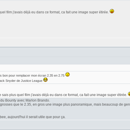
quel film j'avais déjà eu dans ce format, ca fait une image super étirée.
is bon pour remplacer mon écran 2.35 en 2.75
 Zack Snyder de Justice League
e sais plus quel film j'avais déjà eu dans ce format, ca fait une image super étirée.
 du Bounty avec Marlon Brando.
s grosses que le 2.35, en gros une image plus panoramique, mais beaucoup de gens
e, aujourd'hui il serait utile que pour ça.