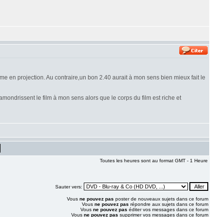
e en projection. Au contraire,un bon 2.40 aurait à mon sens bien mieux fait le
amondrissent le film à mon sens alors que le corps du film est riche et
Toutes les heures sont au format GMT - 1 Heure
Sauter vers:
Vous
ne pouvez pas
poster de nouveaux sujets dans ce forum
Vous
ne pouvez pas
répondre aux sujets dans ce forum
Vous
ne pouvez pas
éditer vos messages dans ce forum
Vous
ne pouvez pas
supprimer vos messages dans ce forum