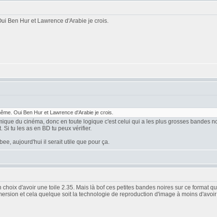
i Ben Hur et Lawrence d'Arabie je crois.
me. Oui Ben Hur et Lawrence d'Arabie je crois.
amique du cinéma, donc en toute logique c'est celui qui a les plus grosses bandes no
Si tu les as en BD tu peux vérifier.
e, aujourd'hui il serait utile que pour ça.
hoix d'avoir une toile 2.35. Mais là bof ces petites bandes noires sur ce format qu
ersion et cela quelque soit la technologie de reproduction d'image à moins d'avoi