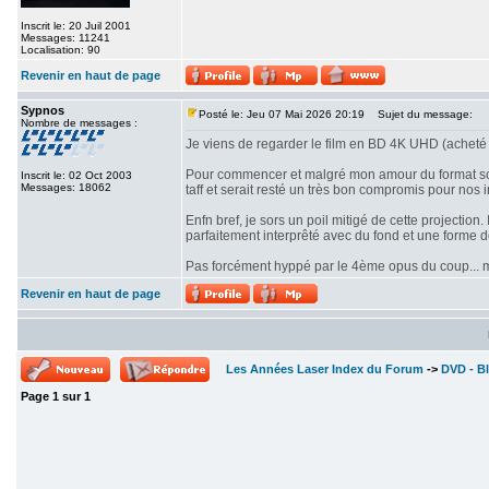
Inscrit le: 20 Juil 2001
Messages: 11241
Localisation: 90
Revenir en haut de page
Sypnos
Posté le: Jeu 07 Mai 2026 20:19
Sujet du message:
Nombre de messages :
Je viens de regarder le film en BD 4K UHD (acheté 
Pour commencer et malgré mon amour du format scope
Inscrit le: 02 Oct 2003
Messages: 18062
taff et serait resté un très bon compromis pour nos i
Enfn bref, je sors un poil mitigé de cette projectio
parfaitement interprêté avec du fond et une forme 
Pas forcément hyppé par le 4ème opus du coup... mê
Revenir en haut de page
Les Années Laser Index du Forum
->
DVD - Bl
Page
1
sur
1