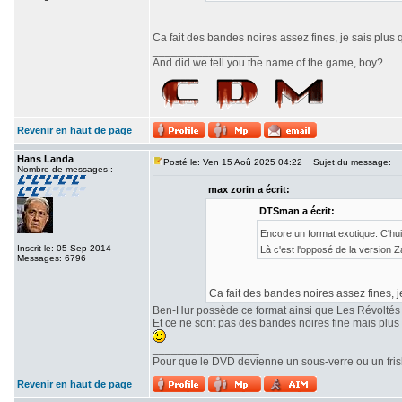
Ca fait des bandes noires assez fines, je sais plus 
_________________
And did we tell you the name of the game, boy?
Revenir en haut de page
Hans Landa
Posté le: Ven 15 Aoû 2025 04:22
Sujet du message:
Nombre de messages :
max zorin a écrit:
DTSman a écrit:
Encore un format exotique. C'hu
Inscrit le: 05 Sep 2014
Là c'est l'opposé de la version
Messages: 6796
Ca fait des bandes noires assez fines, j
Ben-Hur possède ce format ainsi que Les Révoltés
Et ce ne sont pas des bandes noires fine mais plu
_________________
Pour que le DVD devienne un sous-verre ou un frisbe
Revenir en haut de page