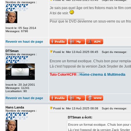
Nombre de messages :
Je sais pas quel âge ont tes fistons mais le film c
A toi de voir.
_________________
Pour que le DVD devienne un sous-verre ou un frisbe
Inscrit le: 05 Sep 2014
Messages: 6796
Revenir en haut de page
DTSman
Posté le: Mer 13 Aoû 2025 06:45
Sujet du message:
Nombre de messages :
Encore un format exotique. C'huis bon pour rempl
Là c'est l'opposé de la version Zack Snyder de Ju
_________________
Tuto ColorHCFR
:
Home-cinema & Multimedia
Inscrit le: 20 Juil 2001
Messages: 11241
Localisation: 90
Revenir en haut de page
Hans Landa
Posté le: Mer 13 Aoû 2025 08:08
Sujet du message:
Nombre de messages :
DTSman a écrit:
Encore un format exotique. C'huis bon pour
Là c'est l'opposé de la version Zack Snyde