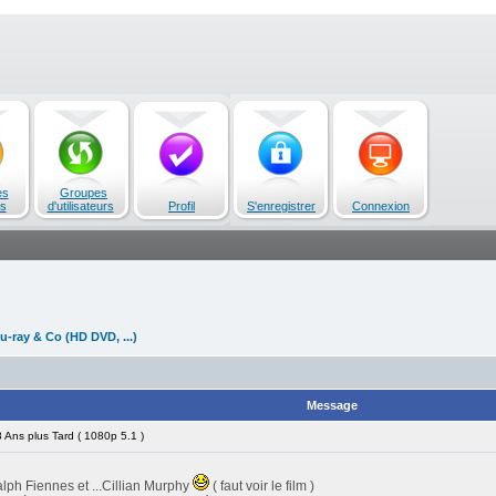
es
Groupes
s
d'utilisateurs
Profil
S'enregistrer
Connexion
u-ray & Co (HD DVD, ...)
Message
Ans plus Tard ( 1080p 5.1 )
ph Fiennes et ...Cillian Murphy
( faut voir le film )