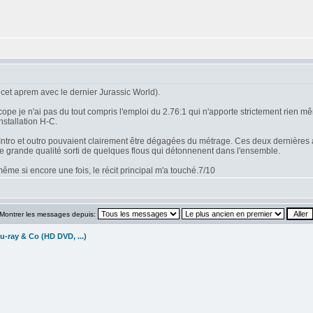
cet aprem avec le dernier Jurassic World).
 je n'ai pas du tout compris l'emploi du 2.76:1 qui n'apporte strictement rien mêm
nstallation H-C.
n. Intro et outro pouvaient clairement être dégagées du métrage. Ces deux dernières 
de grande qualité sorti de quelques flous qui détonnenent dans l'ensemble.
me si encore une fois, le récit principal m'a touché.7/10
Montrer les messages depuis:
u-ray & Co (HD DVD, ...)