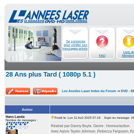
Se connecter
pour vérifier ses
messages privés
Liste d
FAQ
Membre
28 Ans plus Tard ( 1080p 5.1 )
Les Années Laser Index du Forum
->
DVD - Bl
Auteur
Hans Landa
Posté le: Lun 11 Aoû 2025 07:19
Sujet du message: 28 
Nombre de messages :
Réalisé par Danny Boyle. Genre : Horreur/action.
Avec Aaron Taylor-Johnson, Rebecca Ferguson, Ral