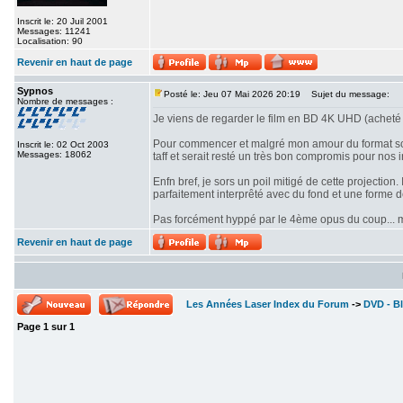
Inscrit le: 20 Juil 2001
Messages: 11241
Localisation: 90
Revenir en haut de page
Sypnos
Posté le: Jeu 07 Mai 2026 20:19
Sujet du message:
Nombre de messages :
Je viens de regarder le film en BD 4K UHD (acheté 
Pour commencer et malgré mon amour du format scope
Inscrit le: 02 Oct 2003
Messages: 18062
taff et serait resté un très bon compromis pour nos i
Enfn bref, je sors un poil mitigé de cette projectio
parfaitement interprêté avec du fond et une forme 
Pas forcément hyppé par le 4ème opus du coup... mê
Revenir en haut de page
Les Années Laser Index du Forum
->
DVD - Bl
Page
1
sur
1