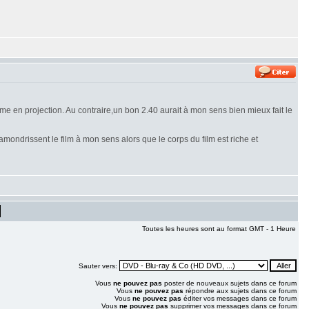
e en projection. Au contraire,un bon 2.40 aurait à mon sens bien mieux fait le
amondrissent le film à mon sens alors que le corps du film est riche et
Toutes les heures sont au format GMT - 1 Heure
Sauter vers:
Vous
ne pouvez pas
poster de nouveaux sujets dans ce forum
Vous
ne pouvez pas
répondre aux sujets dans ce forum
Vous
ne pouvez pas
éditer vos messages dans ce forum
Vous
ne pouvez pas
supprimer vos messages dans ce forum