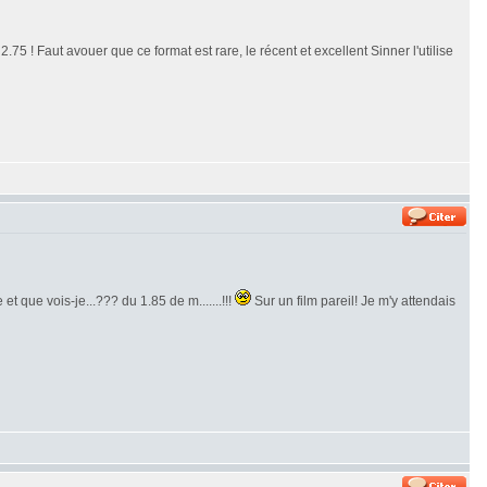
.75 ! Faut avouer que ce format est rare, le récent et excellent Sinner l'utilise
et que vois-je...??? du 1.85 de m.......!!!
Sur un film pareil! Je m'y attendais