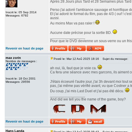
Après 28 Jours plus Tard et 28 Semaines plus Tard v
Perso j'ai adoré l'ambiance sauvage et horrifique du
Inscrit le: 05 Sep 2014
Et j'ai adoré le format du film, pas de 4/3 ( ouf ! c
Messages: 6792
aussi.
Au moins Max va pas raler !
Aucune date précise pour la sortie BD.
_________________
Pour que le DVD devienne un sous-verre ou un frisbe
Revenir en haut de page
max zorin
Posté le: Mar 12 Aoû 2025 18:16
Sujet du message:
Nombre de messages :
ah oui, là, faut que je voie ca.
Ca fera une séance avec mes garcons, ils aiment c
Inscrit le: 18 Oct 2001
J'étais écoeuré l'autre jour, j'ai 3h devant moi tout 
Messages: 29556
pas, j'ai même pas vérifié avant, vu que Costner a 
Du coup, j'ai mis Last Duel et j'ai pas été décu.
_________________
And did we tell you the name of the game, boy?
Revenir en haut de page
Hans Landa
Posté le: Mer 13 Aoû 2025 05:43
Sujet du message: