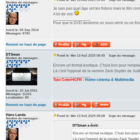
Nombre de messages :
Je sais pas quel âge ont tes fistons mais le film c
A toi de voir.
_________________
Pour que le DVD devienne un sous-verre ou un frisbe
Inscrit le: 05 Sep 2014
Messages: 6792
Revenir en haut de page
DTSman
Posté le: Mer 13 Aoû 2025 06:45
Sujet du message:
Nombre de messages :
Encore un format exotique. C'huis bon pour rempl
Là c'est l'opposé de la version Zack Snyder de Ju
_________________
Tuto ColorHCFR
:
Home-cinema & Multimedia
Inscrit le: 20 Juil 2001
Messages: 11241
Localisation: 90
Revenir en haut de page
Hans Landa
Posté le: Mer 13 Aoû 2025 08:08
Sujet du message:
Nombre de messages :
DTSman a écrit:
Encore un format exotique. C'huis bon pour
Là c'est l'opposé de la version Zack Snyde