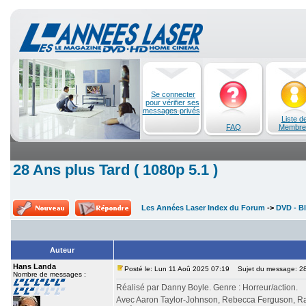
Se connecter
pour vérifier ses
messages privés
Liste d
FAQ
Membre
28 Ans plus Tard ( 1080p 5.1 )
Les Années Laser Index du Forum
->
DVD - Bl
Auteur
Hans Landa
Posté le: Lun 11 Aoû 2025 07:19
Sujet du message: 28 
Nombre de messages :
Réalisé par Danny Boyle. Genre : Horreur/action.
Avec Aaron Taylor-Johnson, Rebecca Ferguson, Ral