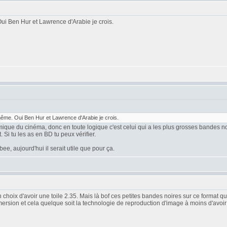
i Ben Hur et Lawrence d'Arabie je crois.
me. Oui Ben Hur et Lawrence d'Arabie je crois.
amique du cinéma, donc en toute logique c'est celui qui a les plus grosses bandes no
Si tu les as en BD tu peux vérifier.
e, aujourd'hui il serait utile que pour ça.
hoix d'avoir une toile 2.35. Mais là bof ces petites bandes noires sur ce format qu
ersion et cela quelque soit la technologie de reproduction d'image à moins d'avoi