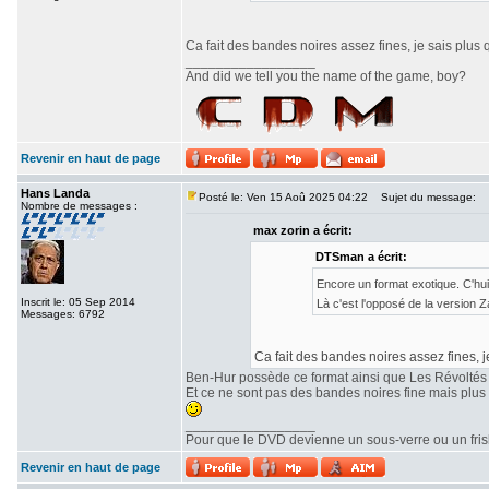
Ca fait des bandes noires assez fines, je sais plus 
_________________
And did we tell you the name of the game, boy?
Revenir en haut de page
Hans Landa
Posté le: Ven 15 Aoû 2025 04:22
Sujet du message:
Nombre de messages :
max zorin a écrit:
DTSman a écrit:
Encore un format exotique. C'hu
Inscrit le: 05 Sep 2014
Là c'est l'opposé de la version
Messages: 6792
Ca fait des bandes noires assez fines, j
Ben-Hur possède ce format ainsi que Les Révoltés
Et ce ne sont pas des bandes noires fine mais plu
_________________
Pour que le DVD devienne un sous-verre ou un frisbe
Revenir en haut de page