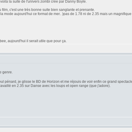
oilà la suite de l'univers zombi crée par Danny Boyle.
 film, c'est une très bonne suite bien sanglante et prenante.
'est la mode aujourd'hui ce format de mer.. )pas de 1.78 ni de 2.35 mais un magnifique 2
e, aujourd'hui il serait utile que pour ça.
e genre.
seul pénard, je glisse le BD de Horizon et me réjouis de voir enfin ce grand spectacle 
travaillé en 2.35 sur Danse avec les loups et open range (que j'adore).