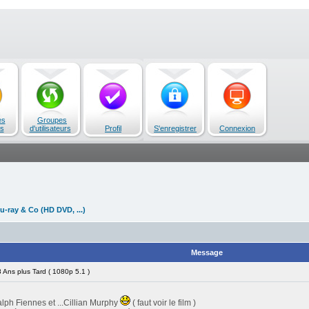
es
Groupes
s
d'utilisateurs
Profil
S'enregistrer
Connexion
u-ray & Co (HD DVD, ...)
Message
Ans plus Tard ( 1080p 5.1 )
ph Fiennes et ...Cillian Murphy
( faut voir le film )