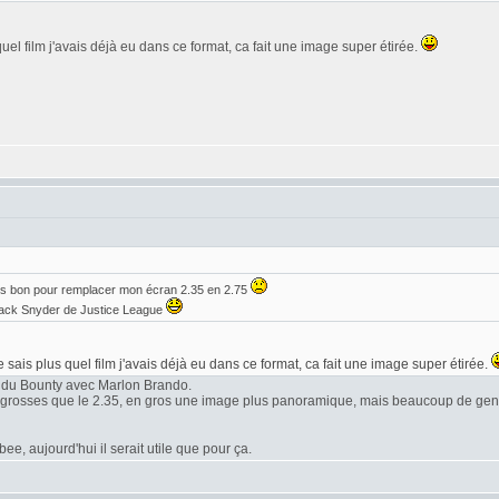
quel film j'avais déjà eu dans ce format, ca fait une image super étirée.
is bon pour remplacer mon écran 2.35 en 2.75
 Zack Snyder de Justice League
e sais plus quel film j'avais déjà eu dans ce format, ca fait une image super étirée.
 du Bounty avec Marlon Brando.
s grosses que le 2.35, en gros une image plus panoramique, mais beaucoup de gens
e, aujourd'hui il serait utile que pour ça.