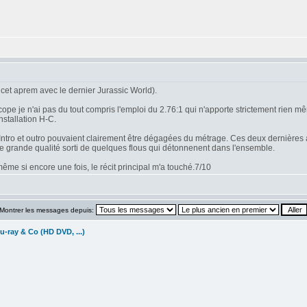
cet aprem avec le dernier Jurassic World).
 je n'ai pas du tout compris l'emploi du 2.76:1 qui n'apporte strictement rien mêm
nstallation H-C.
n. Intro et outro pouvaient clairement être dégagées du métrage. Ces deux dernières 
de grande qualité sorti de quelques flous qui détonnenent dans l'ensemble.
me si encore une fois, le récit principal m'a touché.7/10
Montrer les messages depuis:
u-ray & Co (HD DVD, ...)