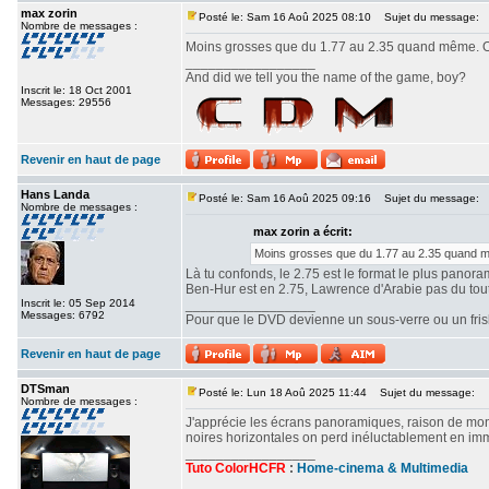
max zorin
Posté le: Sam 16 Aoû 2025 08:10
Sujet du message:
Nombre de messages :
Moins grosses que du 1.77 au 2.35 quand même. Ou
_________________
And did we tell you the name of the game, boy?
Inscrit le: 18 Oct 2001
Messages: 29556
Revenir en haut de page
Hans Landa
Posté le: Sam 16 Aoû 2025 09:16
Sujet du message:
Nombre de messages :
max zorin a écrit:
Moins grosses que du 1.77 au 2.35 quand mê
Là tu confonds, le 2.75 est le format le plus panor
Ben-Hur est en 2.75, Lawrence d'Arabie pas du tout. 
Inscrit le: 05 Sep 2014
_________________
Messages: 6792
Pour que le DVD devienne un sous-verre ou un frisbe
Revenir en haut de page
DTSman
Posté le: Lun 18 Aoû 2025 11:44
Sujet du message:
Nombre de messages :
J'apprécie les écrans panoramiques, raison de mon c
noires horizontales on perd inéluctablement en imm
_________________
Tuto ColorHCFR
:
Home-cinema & Multimedia