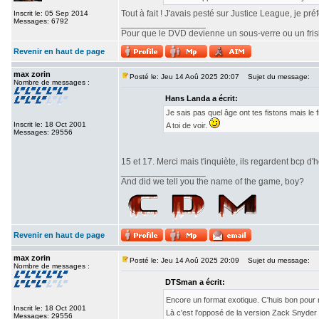
Tout à fait ! J'avais pesté sur Justice League, je pr
Inscrit le: 05 Sep 2014
Messages: 6792
_________________
Pour que le DVD devienne un sous-verre ou un frisbe
Revenir en haut de page
max zorin
Posté le: Jeu 14 Aoû 2025 20:07
Sujet du message:
Nombre de messages :
Hans Landa a écrit:
Je sais pas quel âge ont tes fistons mais le
Inscrit le: 18 Oct 2001
A toi de voir.
Messages: 29556
15 et 17. Merci mais t'inquiète, ils regardent bcp d'h
_________________
And did we tell you the name of the game, boy?
Revenir en haut de page
max zorin
Posté le: Jeu 14 Aoû 2025 20:09
Sujet du message:
Nombre de messages :
DTSman a écrit:
Encore un format exotique. C'huis bon pour
Inscrit le: 18 Oct 2001
Là c'est l'opposé de la version Zack Snyde
Messages: 29556