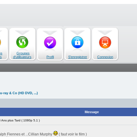
es
Groupes
s
d'utilisateurs
Profil
S'enregistrer
Connexion
u-ray & Co (HD DVD, ...)
Message
Ans plus Tard ( 1080p 5.1 )
ph Fiennes et ...Cillian Murphy
( faut voir le film )