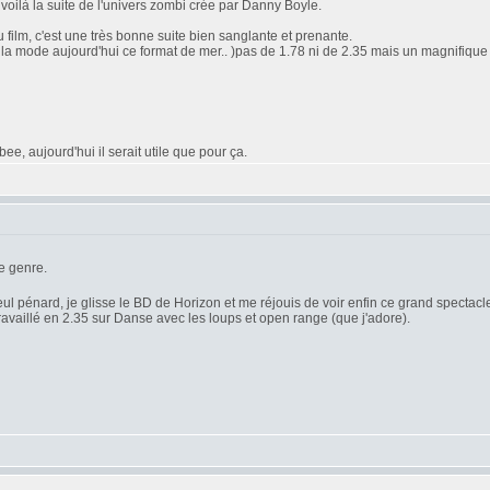
oilà la suite de l'univers zombi crée par Danny Boyle.
 film, c'est une très bonne suite bien sanglante et prenante.
'est la mode aujourd'hui ce format de mer.. )pas de 1.78 ni de 2.35 mais un magnifique 2
e, aujourd'hui il serait utile que pour ça.
e genre.
seul pénard, je glisse le BD de Horizon et me réjouis de voir enfin ce grand spectacle 
travaillé en 2.35 sur Danse avec les loups et open range (que j'adore).