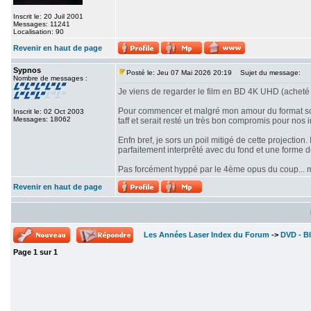
Inscrit le: 20 Juil 2001
Messages: 11241
Localisation: 90
Revenir en haut de page
Sypnos
Posté le: Jeu 07 Mai 2026 20:19
Sujet du message:
Nombre de messages :
Je viens de regarder le film en BD 4K UHD (acheté 
Pour commencer et malgré mon amour du format scope
Inscrit le: 02 Oct 2003
Messages: 18062
taff et serait resté un très bon compromis pour nos i
Enfn bref, je sors un poil mitigé de cette projectio
parfaitement interprêté avec du fond et une forme 
Pas forcément hyppé par le 4ème opus du coup... mê
Revenir en haut de page
Les Années Laser Index du Forum
->
DVD - Bl
Page
1
sur
1