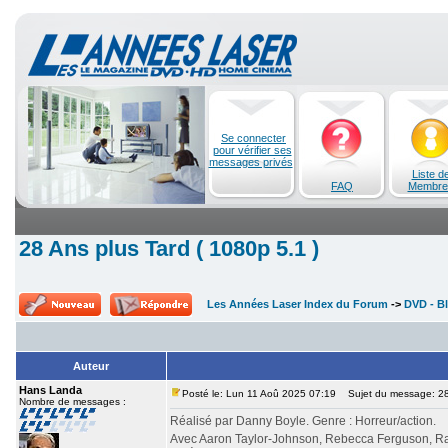
Se connecter
pour vérifier ses
messages privés
Liste d
FAQ
Membre
28 Ans plus Tard ( 1080p 5.1 )
Les Années Laser Index du Forum
->
DVD - Bl
Auteur
Hans Landa
Posté le: Lun 11 Aoû 2025 07:19
Sujet du message: 28 
Nombre de messages :
Réalisé par Danny Boyle. Genre : Horreur/action.
Avec Aaron Taylor-Johnson, Rebecca Ferguson, Ral