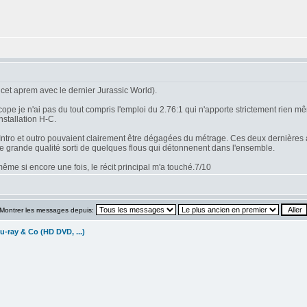
cet aprem avec le dernier Jurassic World).
 je n'ai pas du tout compris l'emploi du 2.76:1 qui n'apporte strictement rien mêm
nstallation H-C.
n. Intro et outro pouvaient clairement être dégagées du métrage. Ces deux dernières 
de grande qualité sorti de quelques flous qui détonnenent dans l'ensemble.
me si encore une fois, le récit principal m'a touché.7/10
Montrer les messages depuis:
u-ray & Co (HD DVD, ...)