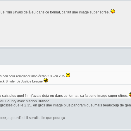
quel film j'avais déjà eu dans ce format, ca fait une image super étirée.
is bon pour remplacer mon écran 2.35 en 2.75
 Zack Snyder de Justice League
e sais plus quel film j'avais déjà eu dans ce format, ca fait une image super étirée.
 du Bounty avec Marlon Brando.
s grosses que le 2.35, en gros une image plus panoramique, mais beaucoup de gens
e, aujourd'hui il serait utile que pour ça.