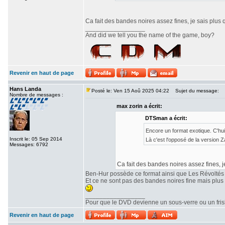
Ca fait des bandes noires assez fines, je sais plus 
_________________
And did we tell you the name of the game, boy?
Revenir en haut de page
Hans Landa
Posté le: Ven 15 Aoû 2025 04:22
Sujet du message:
Nombre de messages :
max zorin a écrit:
DTSman a écrit:
Encore un format exotique. C'hu
Inscrit le: 05 Sep 2014
Là c'est l'opposé de la version
Messages: 6792
Ca fait des bandes noires assez fines, j
Ben-Hur possède ce format ainsi que Les Révoltés
Et ce ne sont pas des bandes noires fine mais plu
_________________
Pour que le DVD devienne un sous-verre ou un frisbe
Revenir en haut de page