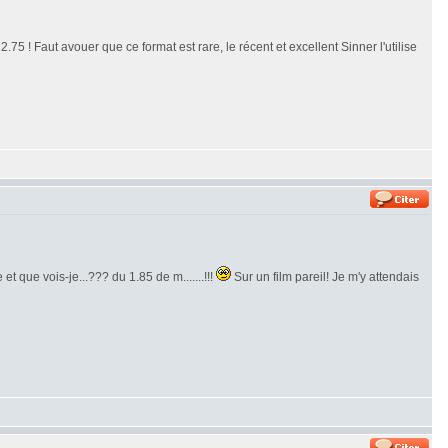
.75 ! Faut avouer que ce format est rare, le récent et excellent Sinner l'utilise
et que vois-je...??? du 1.85 de m.......!!!
Sur un film pareil! Je m'y attendais