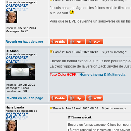
Nombre de messages :
Je sais pas quel âge ont tes fistons mais le film c
A toi de voir.
_________________
Pour que le DVD devienne un sous-verre ou un frisbe
Inscrit le: 05 Sep 2014
Messages: 6792
Revenir en haut de page
DTSman
Posté le: Mer 13 Aoû 2025 06:45
Sujet du message:
Nombre de messages :
Encore un format exotique. C'huis bon pour rempl
Là c'est l'opposé de la version Zack Snyder de Ju
_________________
Tuto ColorHCFR
:
Home-cinema & Multimedia
Inscrit le: 20 Juil 2001
Messages: 11241
Localisation: 90
Revenir en haut de page
Hans Landa
Posté le: Mer 13 Aoû 2025 08:08
Sujet du message:
Nombre de messages :
DTSman a écrit:
Encore un format exotique. C'huis bon pour
Là c'est l'opposé de la version Zack Snyde