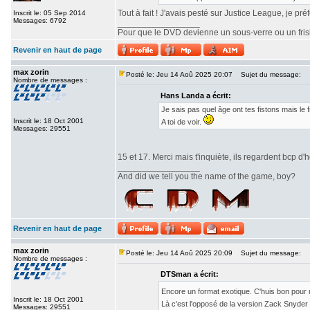
Tout à fait ! J'avais pesté sur Justice League, je pr
Inscrit le: 05 Sep 2014
Messages: 6792
_________________
Pour que le DVD devienne un sous-verre ou un frisbe
Revenir en haut de page
max zorin
Posté le: Jeu 14 Aoû 2025 20:07
Sujet du message:
Nombre de messages :
Hans Landa a écrit:
Je sais pas quel âge ont tes fistons mais le
Inscrit le: 18 Oct 2001
A toi de voir.
Messages: 29551
15 et 17. Merci mais t'inquiète, ils regardent bcp d'h
_________________
And did we tell you the name of the game, boy?
Revenir en haut de page
max zorin
Posté le: Jeu 14 Aoû 2025 20:09
Sujet du message:
Nombre de messages :
DTSman a écrit:
Encore un format exotique. C'huis bon pour
Inscrit le: 18 Oct 2001
Là c'est l'opposé de la version Zack Snyde
Messages: 29551