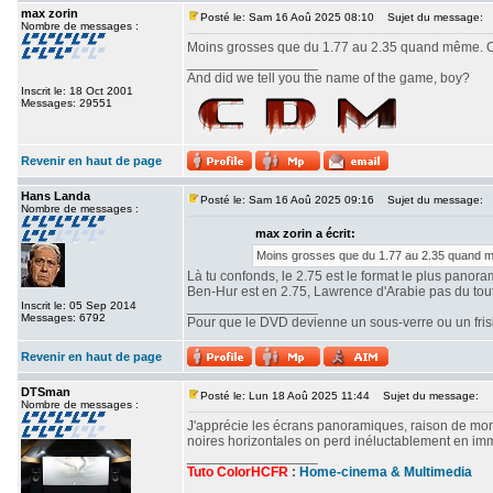
max zorin
Posté le: Sam 16 Aoû 2025 08:10
Sujet du message:
Nombre de messages :
Moins grosses que du 1.77 au 2.35 quand même. Ou
_________________
And did we tell you the name of the game, boy?
Inscrit le: 18 Oct 2001
Messages: 29551
Revenir en haut de page
Hans Landa
Posté le: Sam 16 Aoû 2025 09:16
Sujet du message:
Nombre de messages :
max zorin a écrit:
Moins grosses que du 1.77 au 2.35 quand mê
Là tu confonds, le 2.75 est le format le plus panor
Ben-Hur est en 2.75, Lawrence d'Arabie pas du tout. 
Inscrit le: 05 Sep 2014
_________________
Messages: 6792
Pour que le DVD devienne un sous-verre ou un frisbe
Revenir en haut de page
DTSman
Posté le: Lun 18 Aoû 2025 11:44
Sujet du message:
Nombre de messages :
J'apprécie les écrans panoramiques, raison de mon c
noires horizontales on perd inéluctablement en imm
_________________
Tuto ColorHCFR
:
Home-cinema & Multimedia