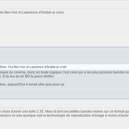
i Ben Hur et Lawrence d'Arabie je crois.
me. Oui Ben Hur et Lawrence d'Arabie je crois.
amique du cinéma, donc en toute logique c'est celui qui a les plus grosses bandes no
Si tu les as en BD tu peux vérifier.
e, aujourd'hui il serait utile que pour ça.
hoix d'avoir une toile 2.35. Mais là bof ces petites bandes noires sur ce format qu
ersion et cela quelque soit la technologie de reproduction d'image à moins d'avoi