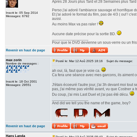
Après 28 Jours plus Tard et 28 Semaines plus Tard v
Perso j'ai adoré l'ambiance sauvage et horrifique du
Inscrit le: 05 Sep 2014
Et j'ai adoré le format du film, pas de 4/3 ( ouf ! c
Messages: 6792
aussi.
Au moins Max va pas raler !
Aucune date précise pour la sortie BD.
_________________
Pour que le DVD devienne un sous-verre ou un frisbe
Revenir en haut de page
max zorin
Posté le: Mar 12 Aoû 2025 18:16
Sujet du message:
Nombre de messages :
ah oui, là, faut que je voie ca.
Ca fera une séance avec mes garcons, ils aiment c
Inscrit le: 18 Oct 2001
J'étais écoeuré l'autre jour, j'ai 3h devant moi tout 
Messages: 29551
pas, j'ai même pas vérifié avant, vu que Costner a 
Du coup, j'ai mis Last Duel et j'ai pas été décu.
_________________
And did we tell you the name of the game, boy?
Revenir en haut de page
Hans Landa
Posté le: Mer 13 Aoû 2025 05:43
Sujet du message: