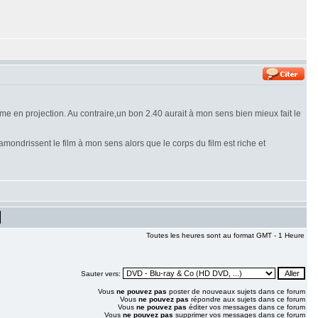
e en projection. Au contraire,un bon 2.40 aurait à mon sens bien mieux fait le
amondrissent le film à mon sens alors que le corps du film est riche et
Toutes les heures sont au format GMT - 1 Heure
Sauter vers:
Vous
ne pouvez pas
poster de nouveaux sujets dans ce forum
Vous
ne pouvez pas
répondre aux sujets dans ce forum
Vous
ne pouvez pas
éditer vos messages dans ce forum
Vous
ne pouvez pas
supprimer vos messages dans ce forum