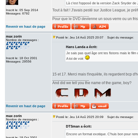
Là c'est l'opposé de la version Zack Snyder de
Tout à fait ! J'avais pesté sur Justice League, je pr
Inscrit le: 05 Sep 2014
Messages: 6792
_________________
Pour que le DVD devienne un sous-verre ou un frisbe
Revenir en haut de page
max zorin
Posté le: Jeu 14 Aoû 2025 20:07
Sujet du message:
Nombre de messages :
Hans Landa a écrit:
Je sais pas quel âge ont tes fistons mais le fi
Inscrit le: 18 Oct 2001
A toi de voir.
Messages: 29556
15 et 17. Merci mais t'inquiète, ils regardent bcp d'h
_________________
And did we tell you the name of the game, boy?
Revenir en haut de page
max zorin
Posté le: Jeu 14 Aoû 2025 20:09
Sujet du message:
Nombre de messages :
DTSman a écrit:
Encore un format exotique. C'huis bon pour re
Inscrit le: 18 Oct 2001