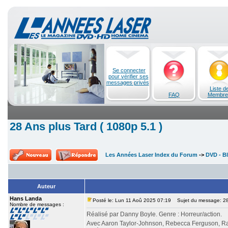
Se connecter
pour vérifier ses
messages privés
Liste d
FAQ
Membre
28 Ans plus Tard ( 1080p 5.1 )
Les Années Laser Index du Forum
->
DVD - Bl
Auteur
Hans Landa
Posté le: Lun 11 Aoû 2025 07:19
Sujet du message: 28 
Nombre de messages :
Réalisé par Danny Boyle. Genre : Horreur/action.
Avec Aaron Taylor-Johnson, Rebecca Ferguson, Ral