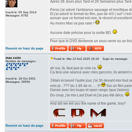
Après 28 Jours plus Tard et 28 Semaines plus Tard v
Perso j'ai adoré l'ambiance sauvage et horrifique du
Inscrit le: 05 Sep 2014
Et j'ai adoré le format du film, pas de 4/3 ( ouf ! c
Messages: 6792
avouer que ce format est rare, le récent et excellent 
Au moins Max va pas raler !
Aucune date précise pour la sortie BD.
_________________
Pour que le DVD devienne un sous-verre ou un frisbe
Revenir en haut de page
max zorin
Posté le: Mar 12 Aoû 2025 18:16
Sujet du message:
Nombre de messages :
ah oui, là, faut que je voie ca.
Ca fera une séance avec mes garcons, ils aiment c
Inscrit le: 18 Oct 2001
J'étais écoeuré l'autre jour, j'ai 3h devant moi tout
Messages: 29556
vois-je...??? du 1.85 de m.......!!!
Sur un film parei
Danse avec les loups et open range (que j'adore).
Du coup, j'ai mis Last Duel et j'ai pas été décu.
_________________
And did we tell you the name of the game, boy?
Revenir en haut de page