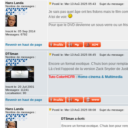
Hans Landa
Posté le: Mer 13 Aoû 2025 05:43
Sujet du message:
Nombre de messages :
Je sais pas quel âge ont tes fistons mais le film c
A toi de voir.
_________________
Pour que le DVD devienne un sous-verre ou un frisbe
Inscrit le: 05 Sep 2014
Messages: 6792
Revenir en haut de page
DTSman
Posté le: Mer 13 Aoû 2025 06:45
Sujet du message:
Nombre de messages :
Encore un format exotique. C'huis bon pour rempl
Là c'est l'opposé de la version Zack Snyder de Ju
_________________
Tuto ColorHCFR
:
Home-cinema & Multimedia
Inscrit le: 20 Juil 2001
Messages: 11241
Localisation: 90
Revenir en haut de page
Hans Landa
Posté le: Mer 13 Aoû 2025 08:08
Sujet du message:
Nombre de messages :
DTSman a écrit:
Encore un format exotique. C'huis bon pour re