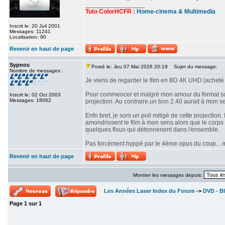
_________________
Tuto ColorHCFR
:
Home-cinema & Multimedia
Inscrit le: 20 Juil 2001
Messages: 11241
Localisation: 90
Revenir en haut de page
Sypnos
Posté le: Jeu 07 Mai 2026 20:19
Sujet du message:
Nombre de messages :
Je viens de regarder le film en BD 4K UHD (acheté 
Pour commencer et malgré mon amour du format scop
Inscrit le: 02 Oct 2003
Messages: 18062
projection. Au contraire,un bon 2.40 aurait à mon se
Enfn bref, je sors un poil mitigé de cette projectio
amondrissent le film à mon sens alors que le corps d
quelques flous qui détonnenent dans l'ensemble.
Pas forcément hyppé par le 4ème opus du coup... mê
Revenir en haut de page
Montrer les messages depuis:
Les Années Laser Index du Forum
->
DVD - Bl
Page
1
sur
1