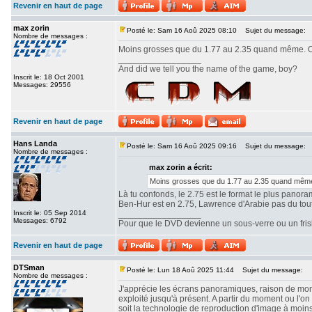
Revenir en haut de page
max zorin
Posté le: Sam 16 Aoû 2025 08:10
Sujet du message:
Nombre de messages :
Moins grosses que du 1.77 au 2.35 quand même. Ou
_________________
And did we tell you the name of the game, boy?
Inscrit le: 18 Oct 2001
Messages: 29556
Revenir en haut de page
Hans Landa
Posté le: Sam 16 Aoû 2025 09:16
Sujet du message:
Nombre de messages :
max zorin a écrit:
Moins grosses que du 1.77 au 2.35 quand même.
Là tu confonds, le 2.75 est le format le plus panor
Ben-Hur est en 2.75, Lawrence d'Arabie pas du tout. 
Inscrit le: 05 Sep 2014
_________________
Messages: 6792
Pour que le DVD devienne un sous-verre ou un frisbe
Revenir en haut de page
DTSman
Posté le: Lun 18 Aoû 2025 11:44
Sujet du message:
Nombre de messages :
J'apprécie les écrans panoramiques, raison de mon c
exploité jusqu'à présent. A partir du moment ou l'
soit la technologie de reproduction d'image à moin