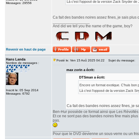
Là c'est l'opposé de la version Zack Snyder de
Messages: 29556
Ca fait des bandes noires assez fines, je sais plus 
_________________
And did we tell you the name of the game, boy?
Revenir en haut de page
Hans Landa
Posté le: Ven 15 Aoû 2025 04:22
Sujet du message:
Nombre de messages :
max zorin a écrit:
DTSman a écrit:
Encore un format exotique. C'huis bon
Inscrit le: 05 Sep 2014
Là c'est l'opposé de la version Zack S
Messages: 6792
Ca fait des bandes noires assez fines, je sa
Ben-Hur possède ce format ainsi que Les Révoltés
Et ce ne sont pas des bandes noires fine mais plu
pas.
_________________
Pour que le DVD devienne un sous-verre ou un frisbe