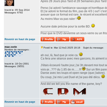
Après 28 Jours plus Tard et 28 Semaines plus Tard v
Perso j'ai adoré l'ambiance sauvage et horrifique du
Inscrit le: 05 Sep 2014
Et j'ai adoré le format du film, pas de 4/3 ( ouf ! c
Messages: 6792
avouer que ce format est rare, le récent et excellent 
Au moins Max va pas raler !
Aucune date précise pour la sortie BD.
_________________
Pour que le DVD devienne un sous-verre ou un frisbe
Revenir en haut de page
max zorin
Posté le: Mar 12 Aoû 2025 18:16
Sujet du message:
Nombre de messages :
ah oui, là, faut que je voie ca.
Ca fera une séance avec mes garcons, ils aiment c
Inscrit le: 18 Oct 2001
J'étais écoeuré l'autre jour, j'ai 3h devant moi tout
Messages: 29551
vois-je...??? du 1.85 de m.......!!!
Sur un film parei
Danse avec les loups et open range (que j'adore).
Du coup, j'ai mis Last Duel et j'ai pas été décu.
_________________
And did we tell you the name of the game, boy?
Revenir en haut de page