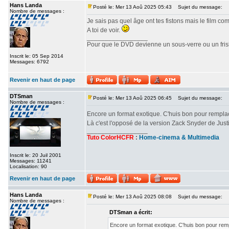
Hans Landa
Posté le: Mer 13 Aoû 2025 05:43
Sujet du message:
Nombre de messages :
Je sais pas quel âge ont tes fistons mais le film c
A toi de voir.
_________________
Pour que le DVD devienne un sous-verre ou un frisbe
Inscrit le: 05 Sep 2014
Messages: 6792
Revenir en haut de page
DTSman
Posté le: Mer 13 Aoû 2025 06:45
Sujet du message:
Nombre de messages :
Encore un format exotique. C'huis bon pour rempl
Là c'est l'opposé de la version Zack Snyder de Ju
_________________
Tuto ColorHCFR
:
Home-cinema & Multimedia
Inscrit le: 20 Juil 2001
Messages: 11241
Localisation: 90
Revenir en haut de page
Hans Landa
Posté le: Mer 13 Aoû 2025 08:08
Sujet du message:
Nombre de messages :
DTSman a écrit:
Encore un format exotique. C'huis bon pour re