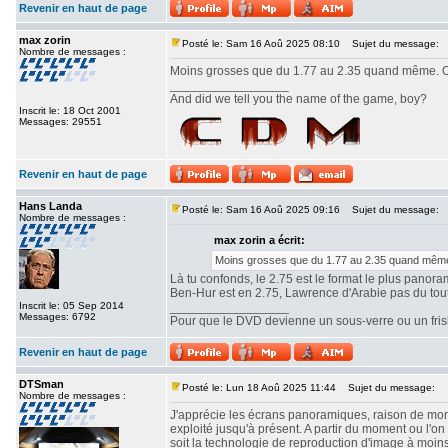
Revenir en haut de page
max zorin
Posté le: Sam 16 Aoû 2025 08:10
Sujet du message:
Nombre de messages :
Moins grosses que du 1.77 au 2.35 quand même. Ou
_________________
And did we tell you the name of the game, boy?
Inscrit le: 18 Oct 2001
Messages: 29551
Revenir en haut de page
Hans Landa
Posté le: Sam 16 Aoû 2025 09:16
Sujet du message:
Nombre de messages :
max zorin a écrit:
Moins grosses que du 1.77 au 2.35 quand même.
Là tu confonds, le 2.75 est le format le plus panor
Ben-Hur est en 2.75, Lawrence d'Arabie pas du tout. 
Inscrit le: 05 Sep 2014
_________________
Messages: 6792
Pour que le DVD devienne un sous-verre ou un frisbe
Revenir en haut de page
DTSman
Posté le: Lun 18 Aoû 2025 11:44
Sujet du message:
Nombre de messages :
J'apprécie les écrans panoramiques, raison de mon c
exploité jusqu'à présent. A partir du moment ou l'
soit la technologie de reproduction d'image à moin