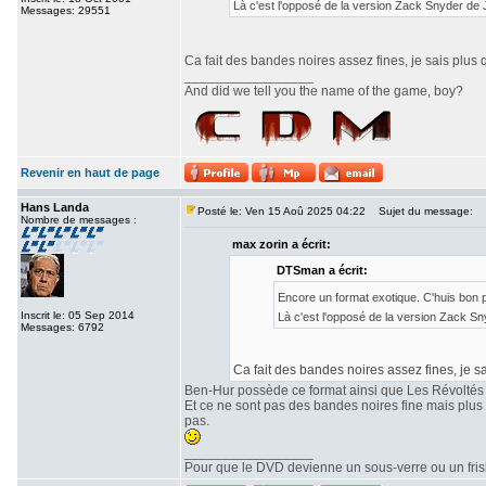
Là c'est l'opposé de la version Zack Snyder de
Messages: 29551
Ca fait des bandes noires assez fines, je sais plus 
_________________
And did we tell you the name of the game, boy?
Revenir en haut de page
Hans Landa
Posté le: Ven 15 Aoû 2025 04:22
Sujet du message:
Nombre de messages :
max zorin a écrit:
DTSman a écrit:
Encore un format exotique. C'huis bon
Inscrit le: 05 Sep 2014
Là c'est l'opposé de la version Zack S
Messages: 6792
Ca fait des bandes noires assez fines, je sa
Ben-Hur possède ce format ainsi que Les Révoltés
Et ce ne sont pas des bandes noires fine mais plu
pas.
_________________
Pour que le DVD devienne un sous-verre ou un frisbe