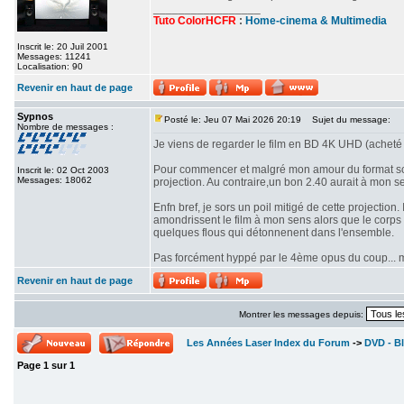
_________________
Tuto ColorHCFR
:
Home-cinema & Multimedia
Inscrit le: 20 Juil 2001
Messages: 11241
Localisation: 90
Revenir en haut de page
Sypnos
Posté le: Jeu 07 Mai 2026 20:19
Sujet du message:
Nombre de messages :
Je viens de regarder le film en BD 4K UHD (acheté 
Pour commencer et malgré mon amour du format scop
Inscrit le: 02 Oct 2003
Messages: 18062
projection. Au contraire,un bon 2.40 aurait à mon se
Enfn bref, je sors un poil mitigé de cette projectio
amondrissent le film à mon sens alors que le corps d
quelques flous qui détonnenent dans l'ensemble.
Pas forcément hyppé par le 4ème opus du coup... mê
Revenir en haut de page
Montrer les messages depuis:
Les Années Laser Index du Forum
->
DVD - Bl
Page
1
sur
1