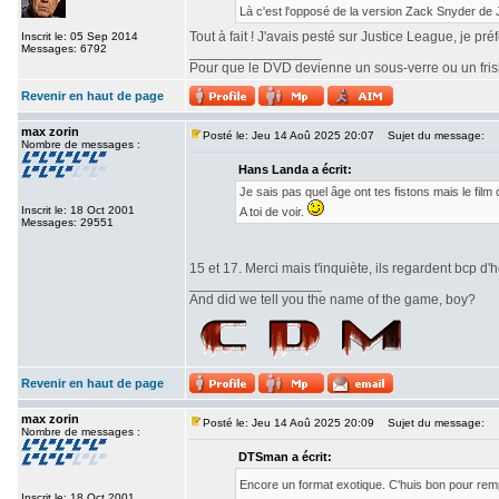
Là c'est l'opposé de la version Zack Snyder de
Tout à fait ! J'avais pesté sur Justice League, je pr
Inscrit le: 05 Sep 2014
Messages: 6792
_________________
Pour que le DVD devienne un sous-verre ou un frisbe
Revenir en haut de page
max zorin
Posté le: Jeu 14 Aoû 2025 20:07
Sujet du message:
Nombre de messages :
Hans Landa a écrit:
Je sais pas quel âge ont tes fistons mais le fi
Inscrit le: 18 Oct 2001
A toi de voir.
Messages: 29551
15 et 17. Merci mais t'inquiète, ils regardent bcp d'h
_________________
And did we tell you the name of the game, boy?
Revenir en haut de page
max zorin
Posté le: Jeu 14 Aoû 2025 20:09
Sujet du message:
Nombre de messages :
DTSman a écrit:
Encore un format exotique. C'huis bon pour re
Inscrit le: 18 Oct 2001