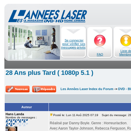
Se connecter
pour vérifier ses
messages privés
Liste d
FAQ
Membre
28 Ans plus Tard ( 1080p 5.1 )
Les Années Laser Index du Forum
->
DVD - Bl
Auteur
Hans Landa
Posté le: Lun 11 Aoû 2025 07:19
Sujet du message: 28 
Nombre de messages :
Réalisé par Danny Boyle. Genre : Horreur/action.
Avec Aaron Taylor-Johnson, Rebecca Ferguson, Ral