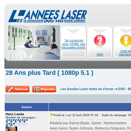
Se connecter
pour vérifier ses
messages privés
Liste d
FAQ
Membre
28 Ans plus Tard ( 1080p 5.1 )
Les Années Laser Index du Forum
->
DVD - Bl
Auteur
Hans Landa
Posté le: Lun 11 Aoû 2025 07:19
Sujet du message: 28 
Nombre de messages :
Réalisé par Danny Boyle. Genre : Horreur/action.
Avec Aaron Taylor-Johnson, Rebecca Ferguson, Ral