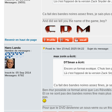
Là c'est l'opposé de la version Zack Snyder de
Messages: 29551
Ca fait des bandes noires assez fines, je sais plus 
_________________
And did we tell you the name of the game, boy?
Revenir en haut de page
Hans Landa
Posté le: Ven 15 Aoû 2025 04:22
Sujet du message:
Nombre de messages :
max zorin a écrit:
DTSman a écrit:
Encore un format exotique. C'huis bon
Inscrit le: 05 Sep 2014
Là c'est l'opposé de la version Zack S
Messages: 6792
Ca fait des bandes noires assez fines, je sa
Ben-Hur possède ce format ainsi que Les Révoltés
Et ce ne sont pas des bandes noires fine mais plu
pas.
_________________
Pour que le DVD devienne un sous-verre ou un frisbe