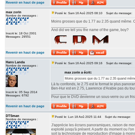
Revenir en haut de page
max zorin
Posté le: Sam 16 Aoû 2025 08:10
Sujet du message:
Nombre de messages :
Moins grosses que du 1.77 au 2.35 quand même. Ou
_________________
And did we tell you the name of the game, boy?
Inscrit le: 18 Oct 2001
Messages: 29551
Revenir en haut de page
Hans Landa
Posté le: Sam 16 Aoû 2025 09:16
Sujet du message:
Nombre de messages :
max zorin a écrit:
Moins grosses que du 1.77 au 2.35 quand même.
Là tu confonds, le 2.75 est le format le plus panor
Ben-Hur est en 2.75, Lawrence d'Arabie pas du tout. 
Inscrit le: 05 Sep 2014
_________________
Messages: 6792
Pour que le DVD devienne un sous-verre ou un frisbe
Revenir en haut de page
DTSman
Posté le: Lun 18 Aoû 2025 11:44
Sujet du message:
Nombre de messages :
J'apprécie les écrans panoramiques, raison de mon c
exploité jusqu'à présent. A partir du moment ou l'
soit la technologie de reproduction d'image à moin