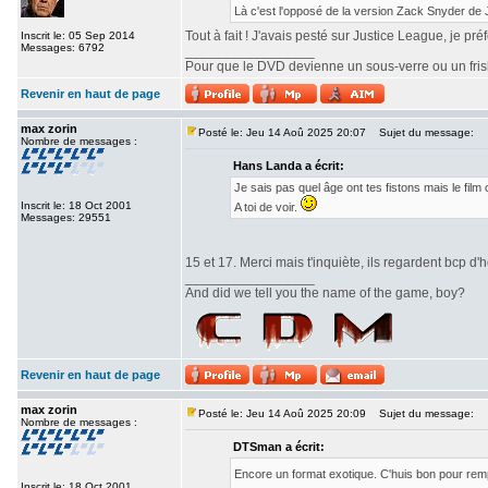
Là c'est l'opposé de la version Zack Snyder de
Tout à fait ! J'avais pesté sur Justice League, je pr
Inscrit le: 05 Sep 2014
Messages: 6792
_________________
Pour que le DVD devienne un sous-verre ou un frisbe
Revenir en haut de page
max zorin
Posté le: Jeu 14 Aoû 2025 20:07
Sujet du message:
Nombre de messages :
Hans Landa a écrit:
Je sais pas quel âge ont tes fistons mais le fi
Inscrit le: 18 Oct 2001
A toi de voir.
Messages: 29551
15 et 17. Merci mais t'inquiète, ils regardent bcp d'h
_________________
And did we tell you the name of the game, boy?
Revenir en haut de page
max zorin
Posté le: Jeu 14 Aoû 2025 20:09
Sujet du message:
Nombre de messages :
DTSman a écrit:
Encore un format exotique. C'huis bon pour re
Inscrit le: 18 Oct 2001