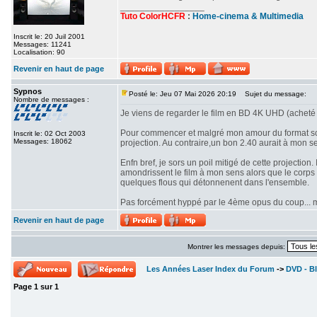
_________________
Tuto ColorHCFR
:
Home-cinema & Multimedia
Inscrit le: 20 Juil 2001
Messages: 11241
Localisation: 90
Revenir en haut de page
Sypnos
Posté le: Jeu 07 Mai 2026 20:19
Sujet du message:
Nombre de messages :
Je viens de regarder le film en BD 4K UHD (acheté 
Pour commencer et malgré mon amour du format scop
Inscrit le: 02 Oct 2003
Messages: 18062
projection. Au contraire,un bon 2.40 aurait à mon se
Enfn bref, je sors un poil mitigé de cette projectio
amondrissent le film à mon sens alors que le corps d
quelques flous qui détonnenent dans l'ensemble.
Pas forcément hyppé par le 4ème opus du coup... mê
Revenir en haut de page
Montrer les messages depuis:
Les Années Laser Index du Forum
->
DVD - Bl
Page
1
sur
1