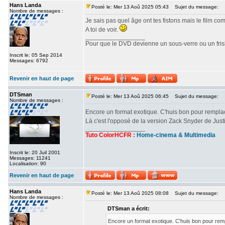
Hans Landa
Posté le: Mer 13 Aoû 2025 05:43
Sujet du message:
Nombre de messages :
Je sais pas quel âge ont tes fistons mais le film c
A toi de voir.
_________________
Pour que le DVD devienne un sous-verre ou un frisbe
Inscrit le: 05 Sep 2014
Messages: 6792
Revenir en haut de page
DTSman
Posté le: Mer 13 Aoû 2025 06:45
Sujet du message:
Nombre de messages :
Encore un format exotique. C'huis bon pour rempl
Là c'est l'opposé de la version Zack Snyder de Ju
_________________
Tuto ColorHCFR
:
Home-cinema & Multimedia
Inscrit le: 20 Juil 2001
Messages: 11241
Localisation: 90
Revenir en haut de page
Hans Landa
Posté le: Mer 13 Aoû 2025 08:08
Sujet du message:
Nombre de messages :
DTSman a écrit:
Encore un format exotique. C'huis bon pour re