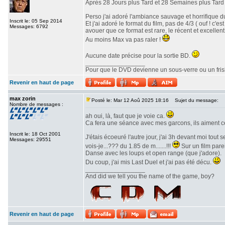
Après 28 Jours plus Tard et 28 Semaines plus Tard v
Perso j'ai adoré l'ambiance sauvage et horrifique du
Inscrit le: 05 Sep 2014
Et j'ai adoré le format du film, pas de 4/3 ( ouf ! c
Messages: 6792
avouer que ce format est rare, le récent et excellent 
Au moins Max va pas raler !
Aucune date précise pour la sortie BD.
_________________
Pour que le DVD devienne un sous-verre ou un frisbe
Revenir en haut de page
max zorin
Posté le: Mar 12 Aoû 2025 18:16
Sujet du message:
Nombre de messages :
ah oui, là, faut que je voie ca.
Ca fera une séance avec mes garcons, ils aiment c
Inscrit le: 18 Oct 2001
J'étais écoeuré l'autre jour, j'ai 3h devant moi tout
Messages: 29551
vois-je...??? du 1.85 de m.......!!!
Sur un film parei
Danse avec les loups et open range (que j'adore).
Du coup, j'ai mis Last Duel et j'ai pas été décu.
_________________
And did we tell you the name of the game, boy?
Revenir en haut de page