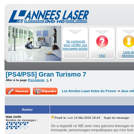
Se connecter
pour vérifier ses
messages privés
Liste d
FAQ
Membre
[PS4/PS5] Gran Turismo 7
Aller à la page
Précédente
1
,
2
Les Années Laser Index du Forum
->
Jeux vi
Auteur
max zorin
Posté le: Lun 13 Mai 2024 18:43
Sujet du message:
Nombre de messages :
On a regardé ce WE avec mes garcons teenager le fi
innovante, personnages empathiques qui n'en font 