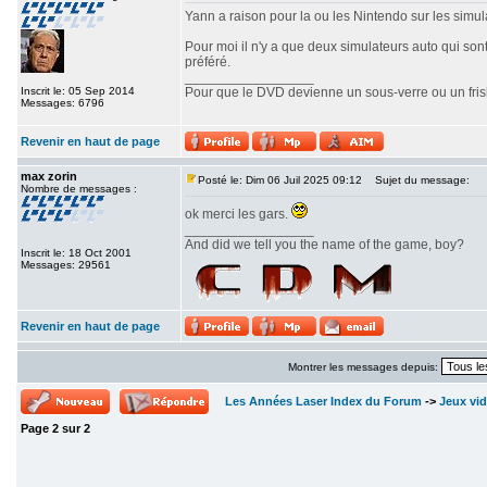
Yann a raison pour la ou les Nintendo sur les simulat
Pour moi il n'y a que deux simulateurs auto qui son
préféré.
_________________
Inscrit le: 05 Sep 2014
Pour que le DVD devienne un sous-verre ou un frisbe
Messages: 6796
Revenir en haut de page
max zorin
Posté le: Dim 06 Juil 2025 09:12
Sujet du message:
Nombre de messages :
ok merci les gars.
_________________
And did we tell you the name of the game, boy?
Inscrit le: 18 Oct 2001
Messages: 29561
Revenir en haut de page
Montrer les messages depuis:
Les Années Laser Index du Forum
->
Jeux vi
Page
2
sur
2