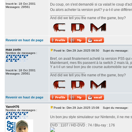
Inscrit le: 18 Oct 2001
Du coup, on s'est demandé si ca valait le coup d'a
Messages: 29561
Ou alors acheter la version ps4? y-a-t-il une différe
_________________
And did we tell you the name of the game, boy?
Revenir en haut de page
max zorin
Posté le: Dim 29 Juin 2025 08:50
Sujet du message:
Nombre de messages :
Bref, on avait finalement acheté la version PS5 qui e
Maintenant, mes fils passent à la switch 2 mais là, 
Y a-t-il un seul bon jeu de course automobile sur s
Inscrit le: 18 Oct 2001
_________________
Messages: 29561
And did we tell you the name of the game, boy?
Revenir en haut de page
YannH76
Posté le: Dim 29 Juin 2025 15:08
Sujet du message:
Nombre de messages :
Un bon jeu style simulateur sur Nintendo, il ne me 
_________________
DVD : 1107 / HD-DVD : 74 / Blu-ray : 176