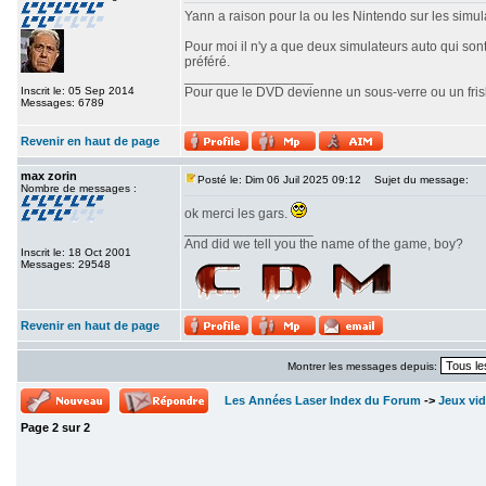
Yann a raison pour la ou les Nintendo sur les simulat
Pour moi il n'y a que deux simulateurs auto qui son
préféré.
_________________
Inscrit le: 05 Sep 2014
Pour que le DVD devienne un sous-verre ou un frisbe
Messages: 6789
Revenir en haut de page
max zorin
Posté le: Dim 06 Juil 2025 09:12
Sujet du message:
Nombre de messages :
ok merci les gars.
_________________
And did we tell you the name of the game, boy?
Inscrit le: 18 Oct 2001
Messages: 29548
Revenir en haut de page
Montrer les messages depuis:
Les Années Laser Index du Forum
->
Jeux vi
Page
2
sur
2