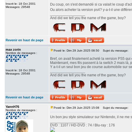
Inscrit le: 18 Oct 2001
Du coup, on s'est demandé si ca valait le coup d'a
Messages: 29548
Ou alors acheter la version ps4? y-a-t-il une différe
_________________
And did we tell you the name of the game, boy?
Revenir en haut de page
max zorin
Posté le: Dim 29 Juin 2025 08:50
Sujet du message:
Nombre de messages :
Bref, on avait finalement acheté la version PS5 qui e
Maintenant, mes fils passent à la switch 2 mais là, 
Y a-t-il un seul bon jeu de course automobile sur s
Inscrit le: 18 Oct 2001
_________________
Messages: 29548
And did we tell you the name of the game, boy?
Revenir en haut de page
YannH76
Posté le: Dim 29 Juin 2025 15:08
Sujet du message:
Nombre de messages :
Un bon jeu style simulateur sur Nintendo, il ne me 
_________________
DVD : 1107 / HD-DVD : 74 / Blu-ray : 176