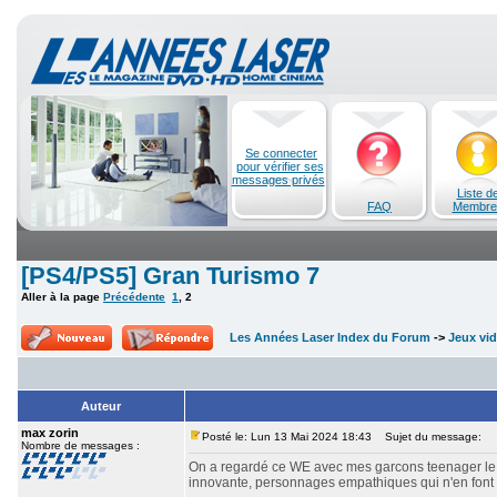
Se connecter
pour vérifier ses
messages privés
Liste d
FAQ
Membre
[PS4/PS5] Gran Turismo 7
Aller à la page
Précédente
1
,
2
Les Années Laser Index du Forum
->
Jeux vi
Auteur
max zorin
Posté le: Lun 13 Mai 2024 18:43
Sujet du message:
Nombre de messages :
On a regardé ce WE avec mes garcons teenager le fi
innovante, personnages empathiques qui n'en font 