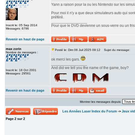
Yann a raison pour la ou les Nintendo sur les simulat
Pour moi il n'y a que deux simulateurs auto qui son
préféré.
_________________
Inscrit le: 05 Sep 2014
Pour que le DVD devienne un sous-verre ou un frisbe
Messages: 6796
Revenir en haut de page
max zorin
Posté le: Dim 06 Juil 2025 09:12
Sujet du message:
Nombre de messages :
ok merci les gars.
_________________
And did we tell you the name of the game, boy?
Inscrit le: 18 Oct 2001
Messages: 29561
Revenir en haut de page
Montrer les messages depuis:
Les Années Laser Index du Forum
->
Jeux vi
Page
2
sur
2