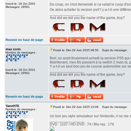
Inscrit le: 18 Oct 2001
Du coup, on s'est demandé si ca valait le coup d'a
Messages: 29561
Ou alors acheter la version ps4? y-a-t-il une différe
_________________
And did we tell you the name of the game, boy?
Revenir en haut de page
max zorin
Posté le: Dim 29 Juin 2025 08:50
Sujet du message:
Nombre de messages :
Bref, on avait finalement acheté la version PS5 qui e
Maintenant, mes fils passent à la switch 2 mais là, 
Y a-t-il un seul bon jeu de course automobile sur s
Inscrit le: 18 Oct 2001
_________________
Messages: 29561
And did we tell you the name of the game, boy?
Revenir en haut de page
YannH76
Posté le: Dim 29 Juin 2025 15:08
Sujet du message:
Nombre de messages :
Un bon jeu style simulateur sur Nintendo, il ne me 
_________________
DVD : 1107 / HD-DVD : 74 / Blu-ray : 176