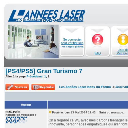
Se connecter
pour vérifier ses
messages privés
Liste d
FAQ
Membre
[PS4/PS5] Gran Turismo 7
Aller à la page
Précédente
1
,
2
Les Années Laser Index du Forum
->
Jeux vi
Auteur
max zorin
Posté le: Lun 13 Mai 2024 18:43
Sujet du message:
Nombre de messages :
On a regardé ce WE avec mes garcons teenager le fi
innovante, personnages empathiques qui n'en font 