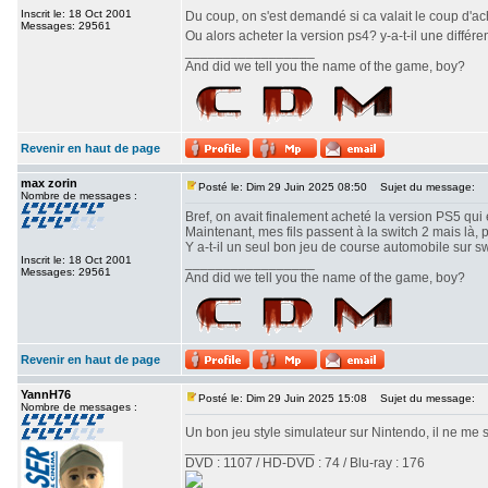
Inscrit le: 18 Oct 2001
Du coup, on s'est demandé si ca valait le coup d'a
Messages: 29561
Ou alors acheter la version ps4? y-a-t-il une différe
_________________
And did we tell you the name of the game, boy?
Revenir en haut de page
max zorin
Posté le: Dim 29 Juin 2025 08:50
Sujet du message:
Nombre de messages :
Bref, on avait finalement acheté la version PS5 qui e
Maintenant, mes fils passent à la switch 2 mais là, 
Y a-t-il un seul bon jeu de course automobile sur s
Inscrit le: 18 Oct 2001
_________________
Messages: 29561
And did we tell you the name of the game, boy?
Revenir en haut de page
YannH76
Posté le: Dim 29 Juin 2025 15:08
Sujet du message:
Nombre de messages :
Un bon jeu style simulateur sur Nintendo, il ne me 
_________________
DVD : 1107 / HD-DVD : 74 / Blu-ray : 176