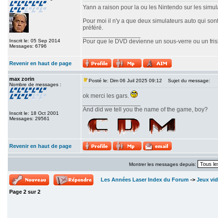
Yann a raison pour la ou les Nintendo sur les simulat
Pour moi il n'y a que deux simulateurs auto qui son
préféré.
_________________
Inscrit le: 05 Sep 2014
Pour que le DVD devienne un sous-verre ou un frisbe
Messages: 6796
Revenir en haut de page
max zorin
Posté le: Dim 06 Juil 2025 09:12
Sujet du message:
Nombre de messages :
ok merci les gars.
_________________
And did we tell you the name of the game, boy?
Inscrit le: 18 Oct 2001
Messages: 29561
Revenir en haut de page
Montrer les messages depuis:
Les Années Laser Index du Forum
->
Jeux vi
Page
2
sur
2