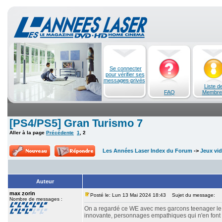
Se connecter
pour vérifier ses
messages privés
Liste d
FAQ
Membre
[PS4/PS5] Gran Turismo 7
Aller à la page
Précédente
1
,
2
Les Années Laser Index du Forum
->
Jeux vi
Auteur
max zorin
Posté le: Lun 13 Mai 2024 18:43
Sujet du message:
Nombre de messages :
On a regardé ce WE avec mes garcons teenager le fi
innovante, personnages empathiques qui n'en font 