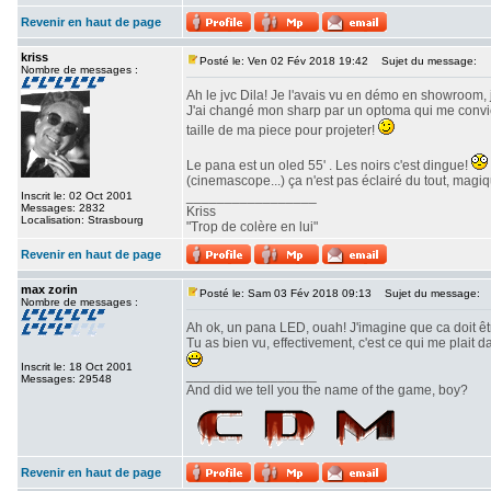
Revenir en haut de page
kriss
Posté le: Ven 02 Fév 2018 19:42
Sujet du message:
Nombre de messages :
Ah le jvc Dila! Je l'avais vu en démo en showroom, 
J'ai changé mon sharp par un optoma qui me convient
taille de ma piece pour projeter!
Le pana est un oled 55' . Les noirs c'est dingue!
(cinemascope...) ça n'est pas éclairé du tout, magiq
_________________
Inscrit le: 02 Oct 2001
Messages: 2832
Kriss
Localisation: Strasbourg
"Trop de colère en lui"
Revenir en haut de page
max zorin
Posté le: Sam 03 Fév 2018 09:13
Sujet du message:
Nombre de messages :
Ah ok, un pana LED, ouah! J'imagine que ca doit ê
Tu as bien vu, effectivement, c'est ce qui me plait
Inscrit le: 18 Oct 2001
_________________
Messages: 29548
And did we tell you the name of the game, boy?
Revenir en haut de page