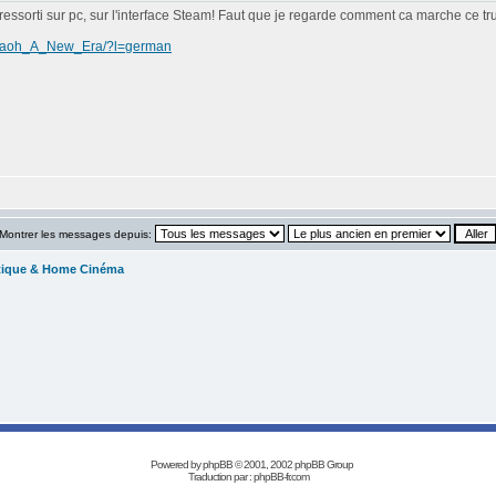
 ressorti sur pc, sur l'interface Steam! Faut que je regarde comment ca marche ce tru
haraoh_A_New_Era/?l=german
Montrer les messages depuis:
tique & Home Cinéma
Powered by
phpBB
© 2001, 2002 phpBB Group
Traduction par :
phpBB-fr.com
Réalisation Les Années Laser