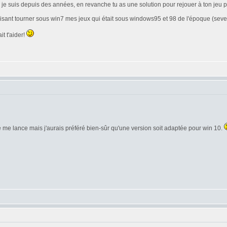
e je suis depuis des années, en revanche tu as une solution pour rejouer à ton jeu
en faisant tourner sous win7 mes jeux qui était sous windows95 et 98 de l'époque (s
t t'aider!
 je me lance mais j'aurais préféré bien-sûr qu'une version soit adaptée pour win 10.