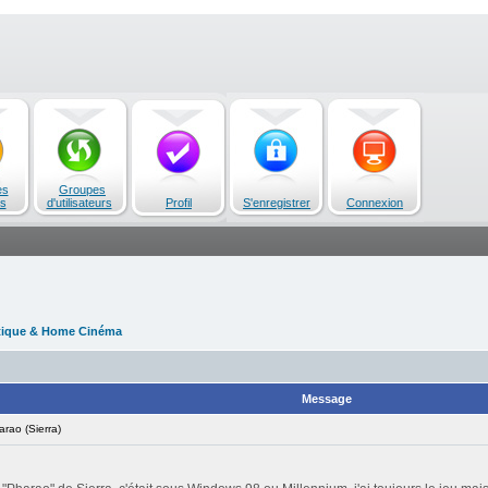
es
Groupes
s
d'utilisateurs
Profil
S'enregistrer
Connexion
tique & Home Cinéma
Message
ao (Sierra)