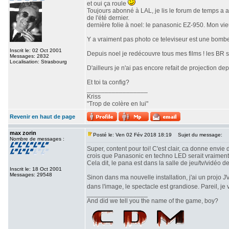
et oui ça roule
Toujours abonné à LAL, je lis le forum de temps a a
de l'été dernier.
dernière folie à noel: le panasonic EZ-950. Mon vi
Y a vraiment pas photo ce televiseur est une bombe!
Inscrit le: 02 Oct 2001
Depuis noel je redécouvre tous mes films ! les BR so
Messages: 2832
Localisation: Strasbourg
D'ailleurs je n'ai pas encore refait de projection depu
Et toi ta config?
_________________
Kriss
"Trop de colère en lui"
Revenir en haut de page
max zorin
Posté le: Ven 02 Fév 2018 18:19
Sujet du message:
Nombre de messages :
Super, content pour toi! C'est clair, ca donne envie
crois que Panasonic en techno LED serait vraiment 
Cela dit, le pana est dans la salle de jeu/tv/vidéo d
Inscrit le: 18 Oct 2001
Messages: 29548
Sinon dans ma nouvelle installation, j'ai un projo 
dans l'image, le spectacle est grandiose. Pareil, j
_________________
And did we tell you the name of the game, boy?