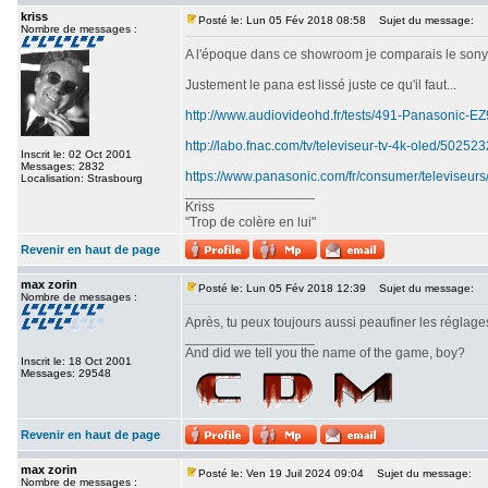
kriss
Posté le: Lun 05 Fév 2018 08:58
Sujet du message:
Nombre de messages :
A l'époque dans ce showroom je comparais le sony srx
Justement le pana est lissé juste ce qu'il faut...
http://www.audiovideohd.fr/tests/491-Panasonic-
http://labo.fnac.com/tv/televiseur-tv-4k-oled/5025
Inscrit le: 02 Oct 2001
Messages: 2832
https://www.panasonic.com/fr/consumer/televiseurs
Localisation: Strasbourg
_________________
Kriss
"Trop de colère en lui"
Revenir en haut de page
max zorin
Posté le: Lun 05 Fév 2018 12:39
Sujet du message:
Nombre de messages :
Après, tu peux toujours aussi peaufiner les réglages
_________________
And did we tell you the name of the game, boy?
Inscrit le: 18 Oct 2001
Messages: 29548
Revenir en haut de page
max zorin
Posté le: Ven 19 Juil 2024 09:04
Sujet du message:
Nombre de messages :