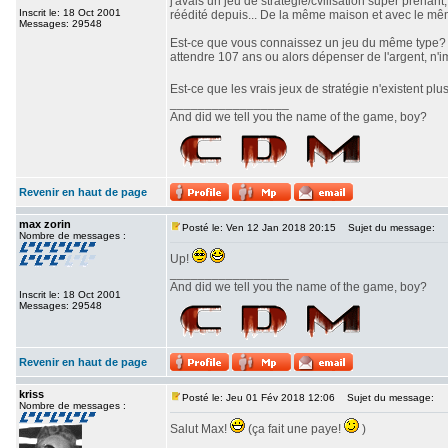
j'avais un jeu de stratégie/cvilisation super prenan
Inscrit le: 18 Oct 2001
réédité depuis... De la même maison et avec le même 
Messages: 29548
Est-ce que vous connaissez un jeu du même type? J'a
attendre 107 ans ou alors dépenser de l'argent, n'i
Est-ce que les vrais jeux de stratégie n'existent pl
_________________
And did we tell you the name of the game, boy?
Revenir en haut de page
max zorin
Posté le: Ven 12 Jan 2018 20:15
Sujet du message:
Nombre de messages :
Up!
_________________
And did we tell you the name of the game, boy?
Inscrit le: 18 Oct 2001
Messages: 29548
Revenir en haut de page
kriss
Posté le: Jeu 01 Fév 2018 12:06
Sujet du message:
Nombre de messages :
Salut Max!
(ça fait une paye!
)