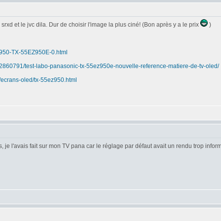
d et le jvc dila. Dur de choisir l'image la plus ciné! (Bon après y a le prix
)
EZ950-TX-55EZ950E-0.html
232860791/test-labo-panasonic-tx-55ez950e-nouvelle-reference-matiere-de-tv-oled/
/ecrans-oled/tx-55ez950.html
, je l'avais fait sur mon TV pana car le réglage par défaut avait un rendu trop infor