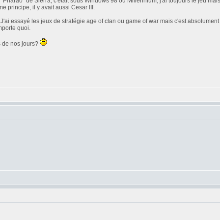
t, "Pharao" de Sierra, c'était sous Windows 98 ou Millennium, j'ai toujours le jeu ma
principe, il y avait aussi Cesar III.
i essayé les jeux de stratégie age of clan ou game of war mais c'est absolument pas 
mporte quoi.
us de nos jours?