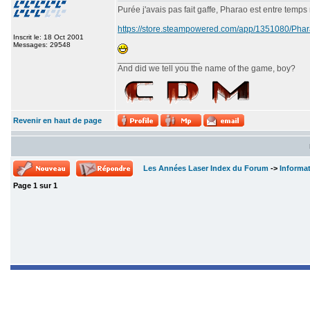
Purée j'avais pas fait gaffe, Pharao est entre temps
https://store.steampowered.com/app/1351080/P
Inscrit le: 18 Oct 2001
Messages: 29548
_________________
And did we tell you the name of the game, boy?
Revenir en haut de page
Les Années Laser Index du Forum
->
Informa
Page
1
sur
1