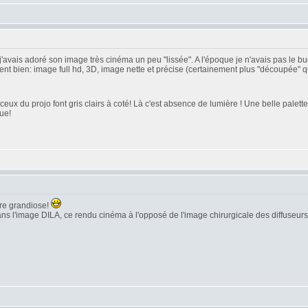
j'avais adoré son image très cinéma un peu "lissée". A l'époque je n'avais pas le bu
 bien: image full hd, 3D, image nette et précise (certainement plus "découpée" que l
ceux du projo font gris clairs à coté! Là c'est absence de lumière ! Une belle palet
ue!
tre grandiose!
 dans l'image DILA, ce rendu cinéma à l'opposé de l'image chirurgicale des diffuseur