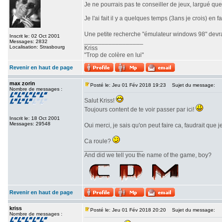
Je ne pourrais pas te conseiller de jeux, largué qu
Je l'ai fait il y a quelques temps (3ans je crois) 
Une petite recherche "émulateur windows 98" devrai
Inscrit le: 02 Oct 2001
_________________
Messages: 2832
Localisation: Strasbourg
Kriss
"Trop de colère en lui"
Revenir en haut de page
max zorin
Posté le: Jeu 01 Fév 2018 19:23
Sujet du message:
Nombre de messages :
Salut Kriss!
Toujours content de te voir passer par ici!
Inscrit le: 18 Oct 2001
Messages: 29548
Oui merci, je sais qu'on peut faire ca, faudrait que
Ca roule?
_________________
And did we tell you the name of the game, boy?
Revenir en haut de page
kriss
Posté le: Jeu 01 Fév 2018 20:20
Sujet du message:
Nombre de messages :