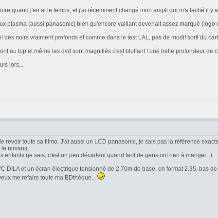
utre quand j'en ai le temps, et j'ai récemment changé mon ampli qui m'a laché il y 
eux plasma (aussi panasonic) bien qu'encore vaillant devenait assez marqué (logo de
 des noirs vraiment profonds et comme dans le test LAL, pas de modif sorti du cart
nt au top et même les dvd sont magnifiés c'est bluffant ! une belle profondeur de ch
is lors...
 de revoir toute sa filmo. J'ai aussi un LCD panasonic, je sais pas la référence exact
le nirvana.
es enfants (je sais, c'est un peu décadent quand tant de gens ont rien à manger...).
JVC DILA et un écran électrique tensionné de 2,70m de base, en format 2.35, bas de
e veux me refaire toute ma BDthèque...