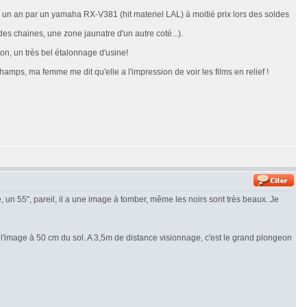
a un an par un yamaha RX-V381 (hit materiel LAL) à moitié prix lors des soldes
s chaines, une zone jaunatre d'un autre coté...).
on, un très bel étalonnage d'usine!
amps, ma femme me dit qu'elle a l'impression de voir les films en relief !
e, un 55", pareil, il a une image à tomber, même les noirs sont très beaux. Je
 l'image à 50 cm du sol. A 3,5m de distance visionnage, c'est le grand plongeon