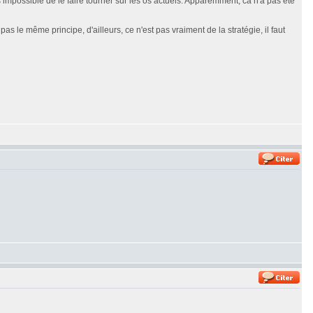
is impossible de le faire tourner sur les os actuels. Apparemment, ca n'a pas été
le même principe, d'ailleurs, ce n'est pas vraiment de la stratégie, il faut