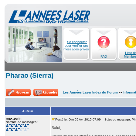
Se connecter
pour vérifier ses
messages privés
Liste d
FAQ
Membre
Pharao (Sierra)
Les Années Laser Index du Forum
->
Informa
Auteur
max zorin
Posté le: Dim 05 Avr 2015 07:09
Sujet du message: Phar
Nombre de messages :
Salut,