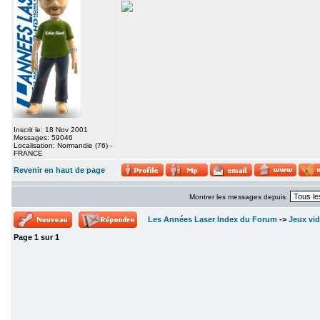
Inscrit le: 18 Nov 2001
Messages: 59046
Localisation: Normandie (76) -
FRANCE
Revenir en haut de page
Montrer les messages depuis:
Les Années Laser Index du Forum
->
Jeux vi
Page
1
sur
1