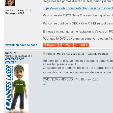
Regardez les photos d'écran du test, perso j'ai cru q
https://www.clubic.com/pro/entreprises/microsoft/ac
Inscrit le: 05 Sep 2014
Messages: 6792
Par contre sur XBOX Série X je veux bien qu'il soit
Par contre quid de la XBOX One X ? Et surtout de m
En tous cas, moi qui aime l'aviation, si j'avais un P
_________________
Pour que le DVD devienne un sous-verre ou un frisbe
Revenir en haut de page
YannH76
Posté le: Mer 19 Aoû 2020 11:16
Sujet du message:
Nombre de messages :
Hé bien, je l'ai essayé hier, et c'est une claque visu
en mettait plein la vue !!!
C'est une petite tuerie visuelle, et qui pourrait fair
à côté de chez moi, et c'est un truc de fou le rendu r
_________________
DVD : 1107 / HD-DVD : 74 / Blu-ray : 176