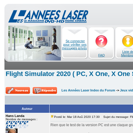
Se connecter
pour vérifier ses
messages privés
Liste d
FAQ
Membre
Flight Simulator 2020 ( PC, X One, X One 
Les Années Laser Index du Forum
->
Jeux vi
Auteur
Hans Landa
Posté le: Mar 18 Aoû 2020 17:30
Sujet du message: Flig
Nombre de messages :
Rien que le test de la version PC est une claque gra