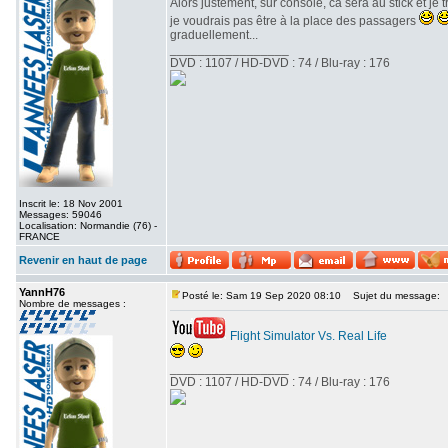
Alors justement, sur console, ca sera au stick et je
je voudrais pas être à la place des passagers
graduellement...
_________________
DVD : 1107 / HD-DVD : 74 / Blu-ray : 176
Inscrit le: 18 Nov 2001
Messages: 59046
Localisation: Normandie (76) -
FRANCE
Revenir en haut de page
YannH76
Posté le: Sam 19 Sep 2020 08:10
Sujet du message:
Nombre de messages :
Flight Simulator Vs. Real Life
_________________
DVD : 1107 / HD-DVD : 74 / Blu-ray : 176