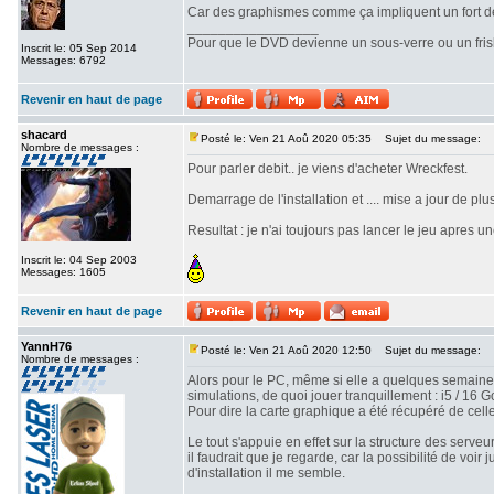
Car des graphismes comme ça impliquent un fort dé
_________________
Pour que le DVD devienne un sous-verre ou un frisbe
Inscrit le: 05 Sep 2014
Messages: 6792
Revenir en haut de page
shacard
Posté le: Ven 21 Aoû 2020 05:35
Sujet du message:
Nombre de messages :
Pour parler debit.. je viens d'acheter Wreckfest.
Demarrage de l'installation et .... mise a jour de pl
Resultat : je n'ai toujours pas lancer le jeu apres un
Inscrit le: 04 Sep 2003
Messages: 1605
Revenir en haut de page
YannH76
Posté le: Ven 21 Aoû 2020 12:50
Sujet du message:
Nombre de messages :
Alors pour le PC, même si elle a quelques semaines
simulations, de quoi jouer tranquillement : i5 / 16
Pour dire la carte graphique a été récupéré de celle
Le tout s'appuie en effet sur la structure des serveu
il faudrait que je regarde, car la possibilité de voir
d'installation il me semble.
_________________