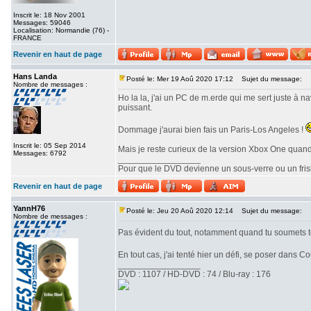
Inscrit le: 18 Nov 2001
Messages: 59046
Localisation: Normandie (76) -
FRANCE
Revenir en haut de page
Hans Landa
Posté le: Mer 19 Aoû 2020 17:12
Sujet du message:
Nombre de messages :
Ho la la, j'ai un PC de m.erde qui me sert juste à n
puissant.
Dommage j'aurai bien fais un Paris-Los Angeles !
Inscrit le: 05 Sep 2014
Mais je reste curieux de la version Xbox One quand
Messages: 6792
_________________
Pour que le DVD devienne un sous-verre ou un frisbe
Revenir en haut de page
YannH76
Posté le: Jeu 20 Aoû 2020 12:14
Sujet du message:
Nombre de messages :
Pas évident du tout, notamment quand tu soumets ton
En tout cas, j'ai tenté hier un défi, se poser dans 
_________________
DVD : 1107 / HD-DVD : 74 / Blu-ray : 176