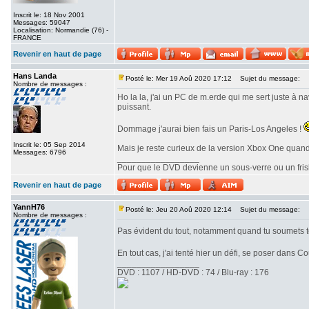
Inscrit le: 18 Nov 2001
Messages: 59047
Localisation: Normandie (76) -
FRANCE
Revenir en haut de page
Hans Landa
Posté le: Mer 19 Aoû 2020 17:12
Sujet du message:
Nombre de messages :
Ho la la, j'ai un PC de m.erde qui me sert juste à n
puissant.
Dommage j'aurai bien fais un Paris-Los Angeles !
Inscrit le: 05 Sep 2014
Mais je reste curieux de la version Xbox One quand
Messages: 6796
_________________
Pour que le DVD devienne un sous-verre ou un frisbe
Revenir en haut de page
YannH76
Posté le: Jeu 20 Aoû 2020 12:14
Sujet du message:
Nombre de messages :
Pas évident du tout, notamment quand tu soumets ton
En tout cas, j'ai tenté hier un défi, se poser dans 
_________________
DVD : 1107 / HD-DVD : 74 / Blu-ray : 176