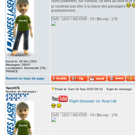
Alors justement, sur console, ca sera au stick et je
je voudrais pas être à la place des passagers
graduellement...
_________________
DVD : 1107 / HD-DVD : 74 / Blu-ray : 176
Inscrit le: 18 Nov 2001
Messages: 59047
Localisation: Normandie (76) -
FRANCE
Revenir en haut de page
YannH76
Posté le: Sam 19 Sep 2020 08:10
Sujet du message:
Nombre de messages :
Flight Simulator Vs. Real Life
_________________
DVD : 1107 / HD-DVD : 74 / Blu-ray : 176