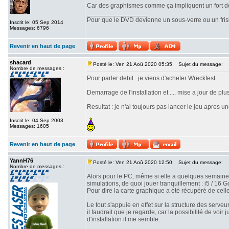
Car des graphismes comme ça impliquent un fort dé
_________________
Pour que le DVD devienne un sous-verre ou un frisbe
Inscrit le: 05 Sep 2014
Messages: 6796
Revenir en haut de page
shacard
Posté le: Ven 21 Aoû 2020 05:35
Sujet du message:
Nombre de messages :
Pour parler debit.. je viens d'acheter Wreckfest.
Demarrage de l'installation et .... mise a jour de pl
Resultat : je n'ai toujours pas lancer le jeu apres un
Inscrit le: 04 Sep 2003
Messages: 1605
Revenir en haut de page
YannH76
Posté le: Ven 21 Aoû 2020 12:50
Sujet du message:
Nombre de messages :
Alors pour le PC, même si elle a quelques semaines
simulations, de quoi jouer tranquillement : i5 / 16
Pour dire la carte graphique a été récupéré de celle
Le tout s'appuie en effet sur la structure des serveu
il faudrait que je regarde, car la possibilité de voir
d'installation il me semble.
_________________