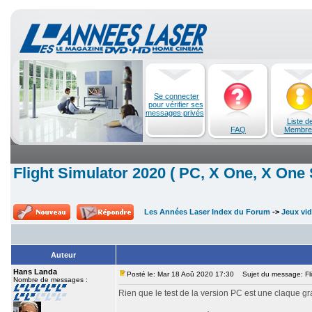
Se connecter
pour vérifier ses
messages privés
Liste d
FAQ
Membre
Flight Simulator 2020 ( PC, X One, X One 
Les Années Laser Index du Forum
->
Jeux vi
Auteur
Hans Landa
Posté le: Mar 18 Aoû 2020 17:30
Sujet du message: Flig
Nombre de messages :
Rien que le test de la version PC est une claque gra