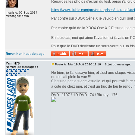
Regardez les photos d'écran du test, perso j'ai cru q
https://www.clubic.com/pro/entreprises/microsoft/ac
Inscrit le: 05 Sep 2014
Messages: 6796
Par contre sur XBOX Série X je veux bien qu'il soit
Par contre quid de la XBOX One X ? Et surtout de m
En tous cas, moi qui aime l'aviation, si j'avais un P
_________________
Pour que le DVD devienne un sous-verre ou un frisbe
Revenir en haut de page
YannH76
Posté le: Mer 19 Aoû 2020 11:16
Sujet du message:
Nombre de messages :
Hé bien, je l'ai essayé hier, et c'est une claque visu
en mettait plein la vue !!!
C'est une petite tuerie visuelle, et qui pourrait fair
à côté de chez moi, et c'est un truc de fou le rendu r
_________________
DVD : 1107 / HD-DVD : 74 / Blu-ray : 176