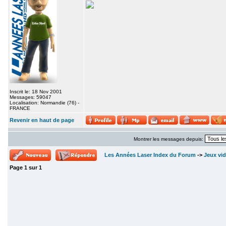
Inscrit le: 18 Nov 2001
Messages: 59047
Localisation: Normandie (76) -
FRANCE
Revenir en haut de page
Montrer les messages depuis:
Les Années Laser Index du Forum
->
Jeux vi
Page
1
sur
1