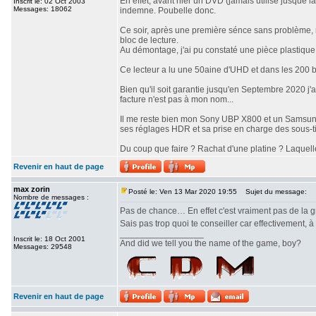
En effet, avant hier un DVD (jamais utilisé jusque là)
Inscrit le: 02 Oct 2003
Messages: 18062
indemne. Poubelle donc.
Ce soir, après une première sénce sans problème,
bloc de lecture.
Au démontage, j'ai pu constaté une pièce plastique d
Ce lecteur a lu une 50aine d'UHD et dans les 200 bl
Bien qu'il soit garantie jusqu'en Septembre 2020 j'
facture n'est pas à mon nom...
Il me reste bien mon Sony UBP X800 et un Samsung 
ses réglages HDR et sa prise en charge des sous-t
Du coup que faire ? Rachat d'une platine ? Laquel
Revenir en haut de page
max zorin
Posté le: Ven 13 Mar 2020 19:55
Sujet du message:
Nombre de messages :
Pas de chance… En effet c'est vraiment pas de la gr
Sais pas trop quoi te conseiller car effectivement, 
_________________
Inscrit le: 18 Oct 2001
And did we tell you the name of the game, boy?
Messages: 29548
Revenir en haut de page