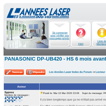
Se connecter
pour vérifier ses
messages privés
Liste d
FAQ
Membre
PANASONIC DP-UB420 - HS 6 mois avant 
Les Années Laser Index du Forum
->
Lecteur 
Auteur
Sypnos
Posté le: Mar 10 Mar 2020 23:06
Sujet du message: PA
Nombre de messages :
Il y'a bien longtemps que ça ne m'était pas arrivé