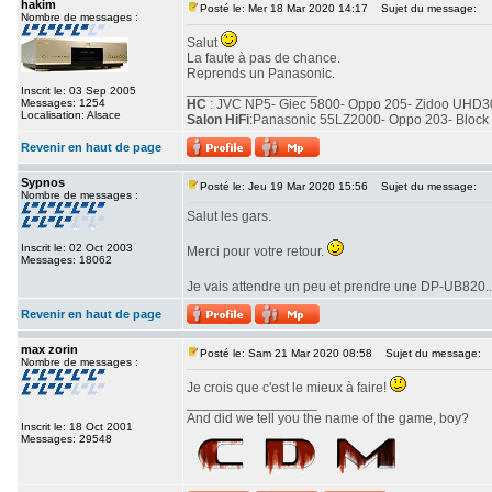
hakim
Posté le: Mer 18 Mar 2020 14:17
Sujet du message:
Nombre de messages :
Salut
La faute à pas de chance.
Reprends un Panasonic.
_________________
Inscrit le: 03 Sep 2005
Messages: 1254
HC
: JVC NP5- Giec 5800- Oppo 205- Zidoo UH
Localisation: Alsace
Salon HiFi
:Panasonic 55LZ2000- Oppo 203- Bloc
Revenir en haut de page
Sypnos
Posté le: Jeu 19 Mar 2020 15:56
Sujet du message:
Nombre de messages :
Salut les gars.
Inscrit le: 02 Oct 2003
Merci pour votre retour.
Messages: 18062
Je vais attendre un peu et prendre une DP-UB820...
Revenir en haut de page
max zorin
Posté le: Sam 21 Mar 2020 08:58
Sujet du message:
Nombre de messages :
Je crois que c'est le mieux à faire!
_________________
And did we tell you the name of the game, boy?
Inscrit le: 18 Oct 2001
Messages: 29548