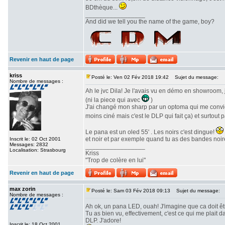
BDthèque...
_________________
And did we tell you the name of the game, boy?
Revenir en haut de page
kriss
Posté le: Ven 02 Fév 2018 19:42
Sujet du message:
Nombre de messages :
Ah le jvc Dila! Je l'avais vu en démo en showroom, 
(ni la piece qui avec
)
J'ai changé mon sharp par un optoma qui me convien
moins ciné mais c'est le DLP qui fait ça) et surtout 
Le pana est un oled 55' . Les noirs c'est dingue!
et noir et par exemple quand tu as des bandes noire
Inscrit le: 02 Oct 2001
Messages: 2832
_________________
Localisation: Strasbourg
Kriss
"Trop de colère en lui"
Revenir en haut de page
max zorin
Posté le: Sam 03 Fév 2018 09:13
Sujet du message:
Nombre de messages :
Ah ok, un pana LED, ouah! J'imagine que ca doit ê
Tu as bien vu, effectivement, c'est ce qui me plait
DLP. J'adore!
Inscrit le: 18 Oct 2001