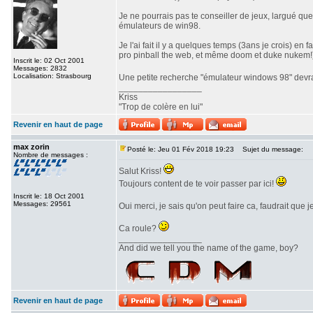
Je ne pourrais pas te conseiller de jeux, largué qu
émulateurs de win98.
Je l'ai fait il y a quelques temps (3ans je crois) e
pro pinball the web, et même doom et duke nukem!
Inscrit le: 02 Oct 2001
Messages: 2832
Localisation: Strasbourg
Une petite recherche "émulateur windows 98" devrai
_________________
Kriss
"Trop de colère en lui"
Revenir en haut de page
max zorin
Posté le: Jeu 01 Fév 2018 19:23
Sujet du message:
Nombre de messages :
Salut Kriss!
Toujours content de te voir passer par ici!
Inscrit le: 18 Oct 2001
Messages: 29561
Oui merci, je sais qu'on peut faire ca, faudrait que
Ca roule?
_________________
And did we tell you the name of the game, boy?
Revenir en haut de page