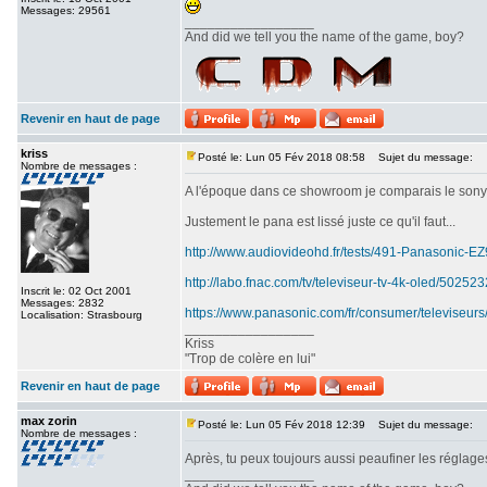
Messages: 29561
_________________
And did we tell you the name of the game, boy?
Revenir en haut de page
kriss
Posté le: Lun 05 Fév 2018 08:58
Sujet du message:
Nombre de messages :
A l'époque dans ce showroom je comparais le sony srx
Justement le pana est lissé juste ce qu'il faut...
http://www.audiovideohd.fr/tests/491-Panasonic-
http://labo.fnac.com/tv/televiseur-tv-4k-oled/5025
Inscrit le: 02 Oct 2001
Messages: 2832
https://www.panasonic.com/fr/consumer/televiseurs
Localisation: Strasbourg
_________________
Kriss
"Trop de colère en lui"
Revenir en haut de page
max zorin
Posté le: Lun 05 Fév 2018 12:39
Sujet du message:
Nombre de messages :
Après, tu peux toujours aussi peaufiner les réglages
_________________