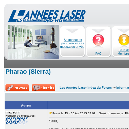
Se connecter
pour vérifier ses
messages privés
Liste d
FAQ
Membre
Pharao (Sierra)
Les Années Laser Index du Forum
->
Informa
Auteur
max zorin
Posté le: Dim 05 Avr 2015 07:09
Sujet du message: Phar
Nombre de messages :
Salut,