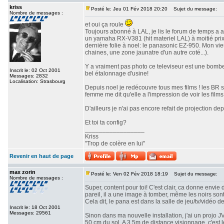
kriss
Posté le: Jeu 01 Fév 2018 20:20
Sujet du message:
Nombre de messages :
et oui ça roule
Toujours abonné à LAL, je lis le forum de temps a a
un yamaha RX-V381 (hit materiel LAL) à moitié prix 
dernière folie à noel: le panasonic EZ-950. Mon vi
chaines, une zone jaunatre d'un autre coté...).
Y a vraiment pas photo ce televiseur est une bombe!
Inscrit le: 02 Oct 2001
bel étalonnage d'usine!
Messages: 2832
Localisation: Strasbourg
Depuis noel je redécouvre tous mes films ! les BR 
femme me dit qu'elle a l'impression de voir les films 
D'ailleurs je n'ai pas encore refait de projection depu
Et toi ta config?
_________________
Kriss
"Trop de colère en lui"
Revenir en haut de page
max zorin
Posté le: Ven 02 Fév 2018 18:19
Sujet du message:
Nombre de messages :
Super, content pour toi! C'est clair, ca donne envie 
pareil, il a une image à tomber, même les noirs son
Cela dit, le pana est dans la salle de jeu/tv/vidéo d
Inscrit le: 18 Oct 2001
Messages: 29561
Sinon dans ma nouvelle installation, j'ai un projo 
50 cm du sol. A 3,5m de distance visionnage, c'est 