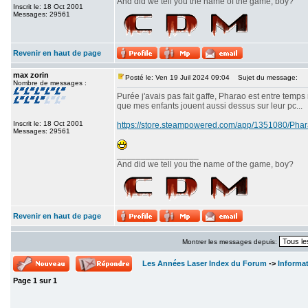
And did we tell you the name of the game, boy?
Inscrit le: 18 Oct 2001
Messages: 29561
Revenir en haut de page
max zorin
Posté le: Ven 19 Juil 2024 09:04
Sujet du message:
Nombre de messages :
Purée j'avais pas fait gaffe, Pharao est entre temps
que mes enfants jouent aussi dessus sur leur pc...
Inscrit le: 18 Oct 2001
https://store.steampowered.com/app/1351080/P
Messages: 29561
_________________
And did we tell you the name of the game, boy?
Revenir en haut de page
Montrer les messages depuis:
Les Années Laser Index du Forum
->
Informa
Page
1
sur
1