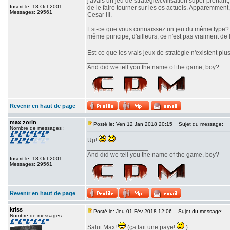
j'avais un jeu de stratégie/cvilisation super prenan
Inscrit le: 18 Oct 2001
de le faire tourner sur les os actuels. Apparemment,
Messages: 29561
Cesar III.
Est-ce que vous connaissez un jeu du même type? J'
même principe, d'ailleurs, ce n'est pas vraiment de l
Est-ce que les vrais jeux de stratégie n'existent pl
_________________
And did we tell you the name of the game, boy?
Revenir en haut de page
max zorin
Posté le: Ven 12 Jan 2018 20:15
Sujet du message:
Nombre de messages :
Up!
_________________
And did we tell you the name of the game, boy?
Inscrit le: 18 Oct 2001
Messages: 29561
Revenir en haut de page
kriss
Posté le: Jeu 01 Fév 2018 12:06
Sujet du message:
Nombre de messages :
Salut Max!
(ça fait une paye!
)