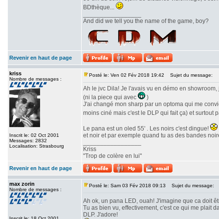
BDthèque...
_________________
And did we tell you the name of the game, boy?
Revenir en haut de page
kriss
Posté le: Ven 02 Fév 2018 19:42
Sujet du message:
Nombre de messages :
Ah le jvc Dila! Je l'avais vu en démo en showroom, 
(ni la piece qui avec
)
J'ai changé mon sharp par un optoma qui me convien
moins ciné mais c'est le DLP qui fait ça) et surtout 
Le pana est un oled 55' . Les noirs c'est dingue!
et noir et par exemple quand tu as des bandes noire
Inscrit le: 02 Oct 2001
Messages: 2832
_________________
Localisation: Strasbourg
Kriss
"Trop de colère en lui"
Revenir en haut de page
max zorin
Posté le: Sam 03 Fév 2018 09:13
Sujet du message:
Nombre de messages :
Ah ok, un pana LED, ouah! J'imagine que ca doit ê
Tu as bien vu, effectivement, c'est ce qui me plait
DLP. J'adore!
Inscrit le: 18 Oct 2001