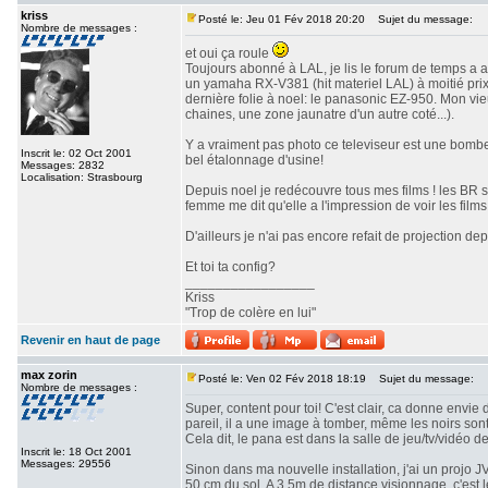
kriss
Posté le: Jeu 01 Fév 2018 20:20
Sujet du message:
Nombre de messages :
et oui ça roule
Toujours abonné à LAL, je lis le forum de temps a a
un yamaha RX-V381 (hit materiel LAL) à moitié prix 
dernière folie à noel: le panasonic EZ-950. Mon vi
chaines, une zone jaunatre d'un autre coté...).
Y a vraiment pas photo ce televiseur est une bombe!
Inscrit le: 02 Oct 2001
bel étalonnage d'usine!
Messages: 2832
Localisation: Strasbourg
Depuis noel je redécouvre tous mes films ! les BR 
femme me dit qu'elle a l'impression de voir les films 
D'ailleurs je n'ai pas encore refait de projection depu
Et toi ta config?
_________________
Kriss
"Trop de colère en lui"
Revenir en haut de page
max zorin
Posté le: Ven 02 Fév 2018 18:19
Sujet du message:
Nombre de messages :
Super, content pour toi! C'est clair, ca donne envie 
pareil, il a une image à tomber, même les noirs son
Cela dit, le pana est dans la salle de jeu/tv/vidéo d
Inscrit le: 18 Oct 2001
Messages: 29556
Sinon dans ma nouvelle installation, j'ai un projo 
50 cm du sol. A 3,5m de distance visionnage, c'est 