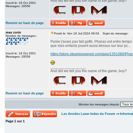
And did we tell you the name of the game, boy?
Inscrit le: 18 Oct 2001
Messages: 29556
Revenir en haut de page
max zorin
Posté le: Ven 19 Juil 2024 09:04
Sujet du message:
Nombre de messages :
Purée j'avais pas fait gaffe, Pharao est entre temps
que mes enfants jouent aussi dessus sur leur pc...
Inscrit le: 18 Oct 2001
https://store.steampowered.com/app/1351080/P
Messages: 29556
_________________
And did we tell you the name of the game, boy?
Revenir en haut de page
Montrer les messages depuis:
Les Années Laser Index du Forum
->
Informa
Page
1
sur
1