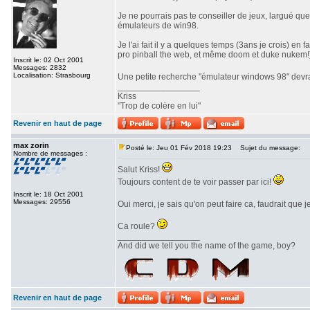
Je ne pourrais pas te conseiller de jeux, largué qu
émulateurs de win98.
Je l'ai fait il y a quelques temps (3ans je crois) e
pro pinball the web, et même doom et duke nukem!
Inscrit le: 02 Oct 2001
Messages: 2832
Localisation: Strasbourg
Une petite recherche "émulateur windows 98" devrai
_________________
Kriss
"Trop de colère en lui"
Revenir en haut de page
max zorin
Posté le: Jeu 01 Fév 2018 19:23
Sujet du message:
Nombre de messages :
Salut Kriss!
Toujours content de te voir passer par ici!
Inscrit le: 18 Oct 2001
Messages: 29556
Oui merci, je sais qu'on peut faire ca, faudrait que
Ca roule?
_________________
And did we tell you the name of the game, boy?
Revenir en haut de page