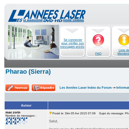
Se connecter
pour vérifier ses
messages privés
Liste d
FAQ
Membre
Pharao (Sierra)
Les Années Laser Index du Forum
->
Informa
Auteur
max zorin
Posté le: Dim 05 Avr 2015 07:09
Sujet du message: Phar
Nombre de messages :
Salut,