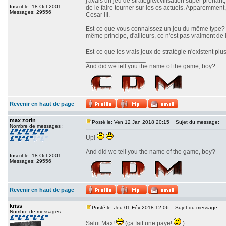
j'avais un jeu de stratégie/cvilisation super prenan
Inscrit le: 18 Oct 2001
de le faire tourner sur les os actuels. Apparemment,
Messages: 29556
Cesar III.
Est-ce que vous connaissez un jeu du même type? J'
même principe, d'ailleurs, ce n'est pas vraiment de l
Est-ce que les vrais jeux de stratégie n'existent pl
_________________
And did we tell you the name of the game, boy?
Revenir en haut de page
max zorin
Posté le: Ven 12 Jan 2018 20:15
Sujet du message:
Nombre de messages :
Up!
_________________
And did we tell you the name of the game, boy?
Inscrit le: 18 Oct 2001
Messages: 29556
Revenir en haut de page
kriss
Posté le: Jeu 01 Fév 2018 12:06
Sujet du message:
Nombre de messages :
Salut Max!
(ça fait une paye!
)