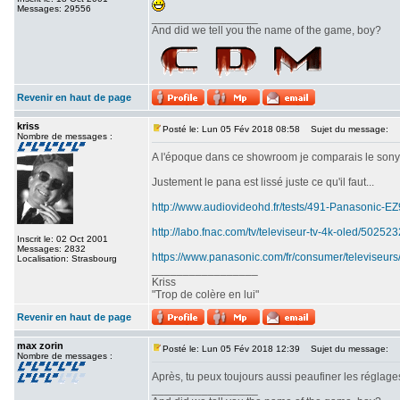
Messages: 29556
_________________
And did we tell you the name of the game, boy?
Revenir en haut de page
kriss
Posté le: Lun 05 Fév 2018 08:58
Sujet du message:
Nombre de messages :
A l'époque dans ce showroom je comparais le sony srx
Justement le pana est lissé juste ce qu'il faut...
http://www.audiovideohd.fr/tests/491-Panasonic-
http://labo.fnac.com/tv/televiseur-tv-4k-oled/5025
Inscrit le: 02 Oct 2001
Messages: 2832
https://www.panasonic.com/fr/consumer/televiseurs
Localisation: Strasbourg
_________________
Kriss
"Trop de colère en lui"
Revenir en haut de page
max zorin
Posté le: Lun 05 Fév 2018 12:39
Sujet du message:
Nombre de messages :
Après, tu peux toujours aussi peaufiner les réglages
_________________