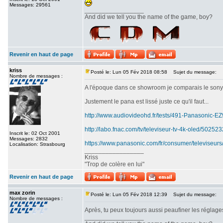
Messages: 29561
_________________
And did we tell you the name of the game, boy?
Revenir en haut de page
kriss
Posté le: Lun 05 Fév 2018 08:58
Sujet du message:
Nombre de messages :
A l'époque dans ce showroom je comparais le sony srx
Justement le pana est lissé juste ce qu'il faut...
http://www.audiovideohd.fr/tests/491-Panasonic-
http://labo.fnac.com/tv/televiseur-tv-4k-oled/5025
Inscrit le: 02 Oct 2001
Messages: 2832
https://www.panasonic.com/fr/consumer/televiseurs
Localisation: Strasbourg
_________________
Kriss
"Trop de colère en lui"
Revenir en haut de page
max zorin
Posté le: Lun 05 Fév 2018 12:39
Sujet du message:
Nombre de messages :
Après, tu peux toujours aussi peaufiner les réglages
_________________