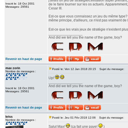
j'avais un jeu de stratégie/cvilisation super prenan
Inscrit le: 18 Oct 2001
de le faire tourner sur les os actuels. Apparemment,
Messages: 29561
Cesar III.
Est-ce que vous connaissez un jeu du même type? J'
même principe, d'ailleurs, ce n'est pas vraiment de l
Est-ce que les vrais jeux de stratégie n'existent pl
_________________
And did we tell you the name of the game, boy?
Revenir en haut de page
max zorin
Posté le: Ven 12 Jan 2018 20:15
Sujet du message:
Nombre de messages :
Up!
_________________
And did we tell you the name of the game, boy?
Inscrit le: 18 Oct 2001
Messages: 29561
Revenir en haut de page
kriss
Posté le: Jeu 01 Fév 2018 12:06
Sujet du message:
Nombre de messages :
Salut Max!
(ça fait une paye!
)