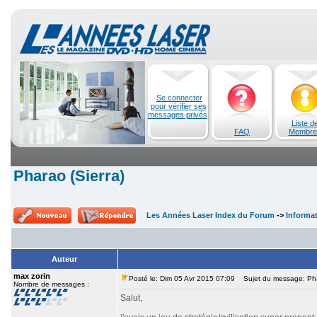
Se connecter
pour vérifier ses
messages privés
Liste d
FAQ
Membre
Pharao (Sierra)
Les Années Laser Index du Forum
->
Informa
Auteur
max zorin
Posté le: Dim 05 Avr 2015 07:09
Sujet du message: Phar
Nombre de messages :
Salut,