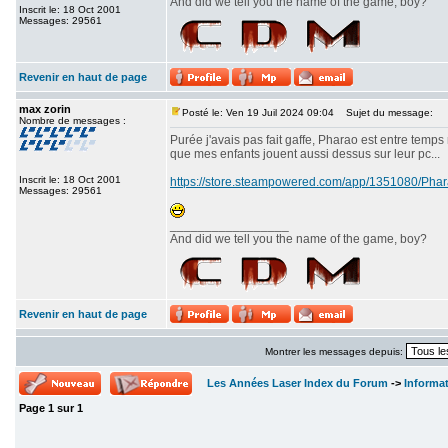
And did we tell you the name of the game, boy?
Inscrit le: 18 Oct 2001
Messages: 29561
Revenir en haut de page
max zorin
Posté le: Ven 19 Juil 2024 09:04
Sujet du message:
Nombre de messages :
Purée j'avais pas fait gaffe, Pharao est entre temps
que mes enfants jouent aussi dessus sur leur pc...
Inscrit le: 18 Oct 2001
https://store.steampowered.com/app/1351080/P
Messages: 29561
_________________
And did we tell you the name of the game, boy?
Revenir en haut de page
Montrer les messages depuis:
Les Années Laser Index du Forum
->
Informa
Page
1
sur
1