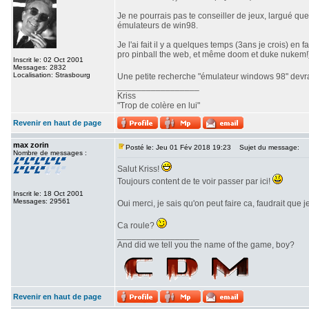
Je ne pourrais pas te conseiller de jeux, largué qu
émulateurs de win98.
Je l'ai fait il y a quelques temps (3ans je crois) e
pro pinball the web, et même doom et duke nukem!
Inscrit le: 02 Oct 2001
Messages: 2832
Localisation: Strasbourg
Une petite recherche "émulateur windows 98" devrai
_________________
Kriss
"Trop de colère en lui"
Revenir en haut de page
max zorin
Posté le: Jeu 01 Fév 2018 19:23
Sujet du message:
Nombre de messages :
Salut Kriss!
Toujours content de te voir passer par ici!
Inscrit le: 18 Oct 2001
Messages: 29561
Oui merci, je sais qu'on peut faire ca, faudrait que
Ca roule?
_________________
And did we tell you the name of the game, boy?
Revenir en haut de page