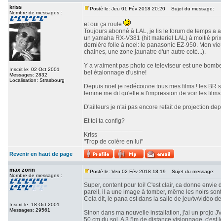
kriss
Posté le: Jeu 01 Fév 2018 20:20
Sujet du message:
Nombre de messages :
et oui ça roule
Toujours abonné à LAL, je lis le forum de temps a a
un yamaha RX-V381 (hit materiel LAL) à moitié prix 
dernière folie à noel: le panasonic EZ-950. Mon vi
chaines, une zone jaunatre d'un autre coté...).
Y a vraiment pas photo ce televiseur est une bombe!
Inscrit le: 02 Oct 2001
bel étalonnage d'usine!
Messages: 2832
Localisation: Strasbourg
Depuis noel je redécouvre tous mes films ! les BR 
femme me dit qu'elle a l'impression de voir les films 
D'ailleurs je n'ai pas encore refait de projection depu
Et toi ta config?
_________________
Kriss
"Trop de colère en lui"
Revenir en haut de page
max zorin
Posté le: Ven 02 Fév 2018 18:19
Sujet du message:
Nombre de messages :
Super, content pour toi! C'est clair, ca donne envie 
pareil, il a une image à tomber, même les noirs son
Cela dit, le pana est dans la salle de jeu/tv/vidéo d
Inscrit le: 18 Oct 2001
Messages: 29561
Sinon dans ma nouvelle installation, j'ai un projo 
50 cm du sol. A 3,5m de distance visionnage, c'est 