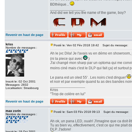
BDthèque...
_________________
And did we tell you the name of the game, boy?
Revenir en haut de page
kriss
Posté le: Ven 02 Fév 2018 19:42
Sujet du message:
Nombre de messages :
Ah le jvc Dila! Je l'avais vu en démo en showroom, 
(ni la piece qui avec
)
J'ai changé mon sharp par un optoma qui me convien
moins ciné mais c'est le DLP qui fait ça) et surtout 
Le pana est un oled 55' . Les noirs c'est dingue!
et noir et par exemple quand tu as des bandes noire
Inscrit le: 02 Oct 2001
Messages: 2832
_________________
Localisation: Strasbourg
Kriss
"Trop de colère en lui"
Revenir en haut de page
max zorin
Posté le: Sam 03 Fév 2018 09:13
Sujet du message:
Nombre de messages :
Ah ok, un pana LED, ouah! J'imagine que ca doit ê
Tu as bien vu, effectivement, c'est ce qui me plait
DLP. J'adore!
Inscrit le: 18 Oct 2001