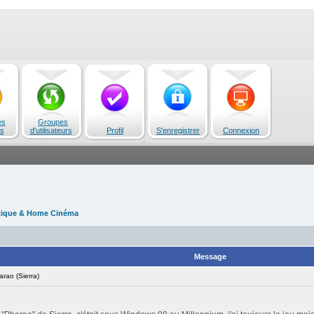
es
Groupes
s
d'utilisateurs
Profil
S'enregistrer
Connexion
tique & Home Cinéma
Message
ao (Sierra)