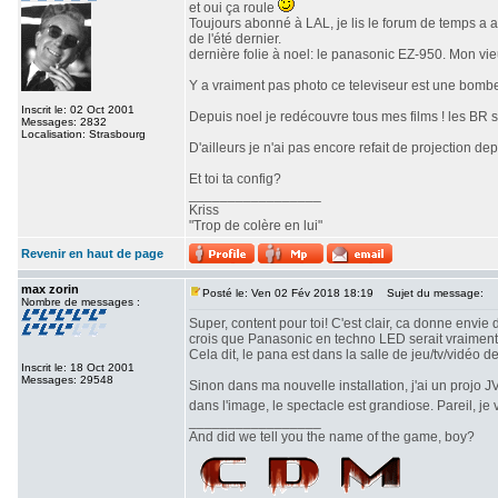
et oui ça roule
Toujours abonné à LAL, je lis le forum de temps a a
de l'été dernier.
dernière folie à noel: le panasonic EZ-950. Mon vi
Y a vraiment pas photo ce televiseur est une bombe!
Inscrit le: 02 Oct 2001
Depuis noel je redécouvre tous mes films ! les BR so
Messages: 2832
Localisation: Strasbourg
D'ailleurs je n'ai pas encore refait de projection depu
Et toi ta config?
_________________
Kriss
"Trop de colère en lui"
Revenir en haut de page
max zorin
Posté le: Ven 02 Fév 2018 18:19
Sujet du message:
Nombre de messages :
Super, content pour toi! C'est clair, ca donne envie
crois que Panasonic en techno LED serait vraiment 
Cela dit, le pana est dans la salle de jeu/tv/vidéo d
Inscrit le: 18 Oct 2001
Messages: 29548
Sinon dans ma nouvelle installation, j'ai un projo 
dans l'image, le spectacle est grandiose. Pareil, j
_________________
And did we tell you the name of the game, boy?