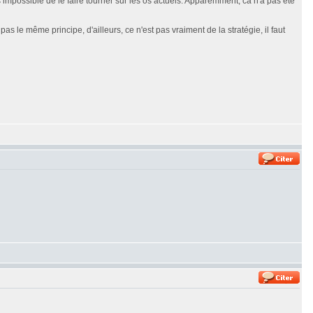
is impossible de le faire tourner sur les os actuels. Apparemment, ca n'a pas été
le même principe, d'ailleurs, ce n'est pas vraiment de la stratégie, il faut