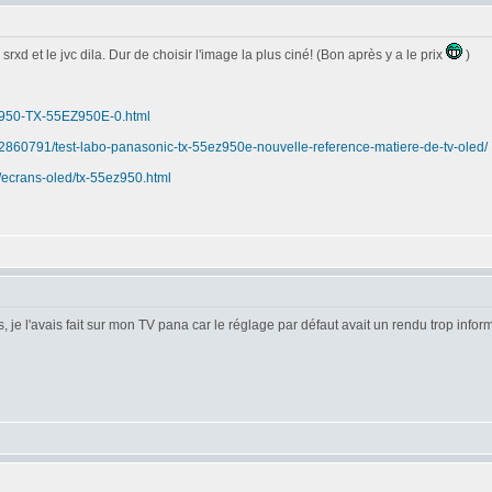
d et le jvc dila. Dur de choisir l'image la plus ciné! (Bon après y a le prix
)
EZ950-TX-55EZ950E-0.html
232860791/test-labo-panasonic-tx-55ez950e-nouvelle-reference-matiere-de-tv-oled/
/ecrans-oled/tx-55ez950.html
, je l'avais fait sur mon TV pana car le réglage par défaut avait un rendu trop infor