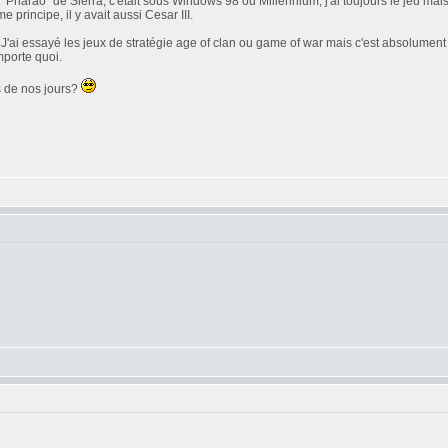
t, "Pharao" de Sierra, c'était sous Windows 98 ou Millennium, j'ai toujours le jeu ma
principe, il y avait aussi Cesar III.
i essayé les jeux de stratégie age of clan ou game of war mais c'est absolument pas 
mporte quoi.
us de nos jours?