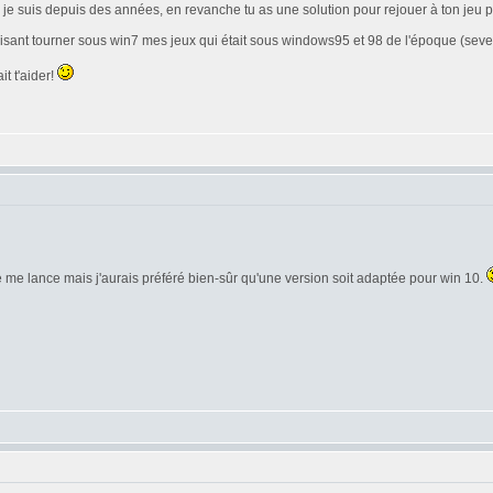
e je suis depuis des années, en revanche tu as une solution pour rejouer à ton jeu
en faisant tourner sous win7 mes jeux qui était sous windows95 et 98 de l'époque (s
t t'aider!
 je me lance mais j'aurais préféré bien-sûr qu'une version soit adaptée pour win 10.