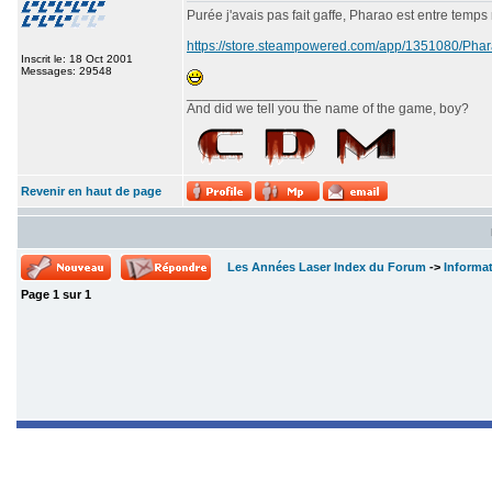
Purée j'avais pas fait gaffe, Pharao est entre temps
https://store.steampowered.com/app/1351080/P
Inscrit le: 18 Oct 2001
Messages: 29548
_________________
And did we tell you the name of the game, boy?
Revenir en haut de page
Les Années Laser Index du Forum
->
Informa
Page
1
sur
1