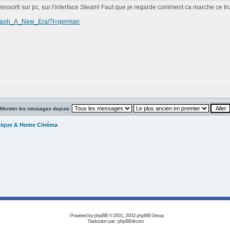
 ressorti sur pc, sur l'interface Steam! Faut que je regarde comment ca marche ce tru
haraoh_A_New_Era/?l=german
Montrer les messages depuis:
tique & Home Cinéma
Powered by
phpBB
© 2001, 2002 phpBB Group
Traduction par :
phpBB-fr.com
Réalisation Les Années Laser