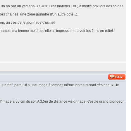
a un an par un yamaha RX-V381 (hit materiel LAL) à moitié prix lors des soldes
s chaines, une zone jaunatre d'un autre coté...).
on, un très bel étalonnage d'usine!
amps, ma femme me dit qu'elle a l'impression de voir les films en relief !
e, un 55", pareil, il a une image à tomber, même les noirs sont très beaux. Je
 l'image à 50 cm du sol. A 3,5m de distance visionnage, c'est le grand plongeon