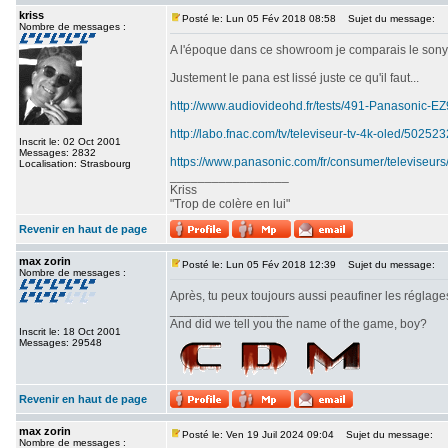
kriss
Posté le: Lun 05 Fév 2018 08:58
Sujet du message:
Nombre de messages :
A l'époque dans ce showroom je comparais le sony srx
Justement le pana est lissé juste ce qu'il faut...
http://www.audiovideohd.fr/tests/491-Panasonic-
http://labo.fnac.com/tv/televiseur-tv-4k-oled/5025
Inscrit le: 02 Oct 2001
Messages: 2832
https://www.panasonic.com/fr/consumer/televiseurs
Localisation: Strasbourg
_________________
Kriss
"Trop de colère en lui"
Revenir en haut de page
max zorin
Posté le: Lun 05 Fév 2018 12:39
Sujet du message:
Nombre de messages :
Après, tu peux toujours aussi peaufiner les réglages
_________________
And did we tell you the name of the game, boy?
Inscrit le: 18 Oct 2001
Messages: 29548
Revenir en haut de page
max zorin
Posté le: Ven 19 Juil 2024 09:04
Sujet du message:
Nombre de messages :