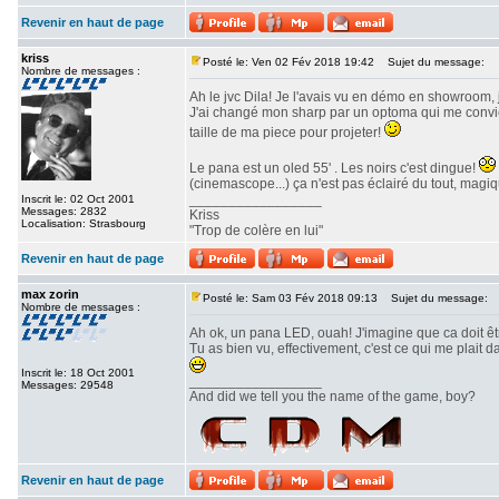
Revenir en haut de page
kriss
Posté le: Ven 02 Fév 2018 19:42
Sujet du message:
Nombre de messages :
Ah le jvc Dila! Je l'avais vu en démo en showroom, 
J'ai changé mon sharp par un optoma qui me convient
taille de ma piece pour projeter!
Le pana est un oled 55' . Les noirs c'est dingue!
(cinemascope...) ça n'est pas éclairé du tout, magiq
_________________
Inscrit le: 02 Oct 2001
Messages: 2832
Kriss
Localisation: Strasbourg
"Trop de colère en lui"
Revenir en haut de page
max zorin
Posté le: Sam 03 Fév 2018 09:13
Sujet du message:
Nombre de messages :
Ah ok, un pana LED, ouah! J'imagine que ca doit ê
Tu as bien vu, effectivement, c'est ce qui me plait
Inscrit le: 18 Oct 2001
_________________
Messages: 29548
And did we tell you the name of the game, boy?
Revenir en haut de page