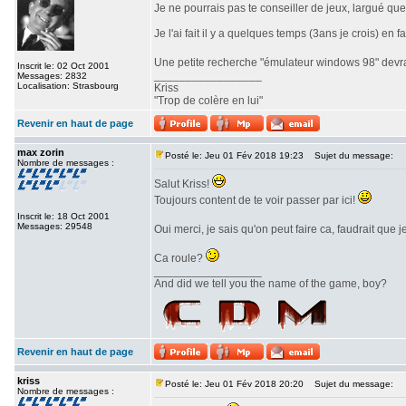
Je ne pourrais pas te conseiller de jeux, largué qu
Je l'ai fait il y a quelques temps (3ans je crois) 
Une petite recherche "émulateur windows 98" devrai
Inscrit le: 02 Oct 2001
_________________
Messages: 2832
Localisation: Strasbourg
Kriss
"Trop de colère en lui"
Revenir en haut de page
max zorin
Posté le: Jeu 01 Fév 2018 19:23
Sujet du message:
Nombre de messages :
Salut Kriss!
Toujours content de te voir passer par ici!
Inscrit le: 18 Oct 2001
Messages: 29548
Oui merci, je sais qu'on peut faire ca, faudrait que
Ca roule?
_________________
And did we tell you the name of the game, boy?
Revenir en haut de page
kriss
Posté le: Jeu 01 Fév 2018 20:20
Sujet du message:
Nombre de messages :