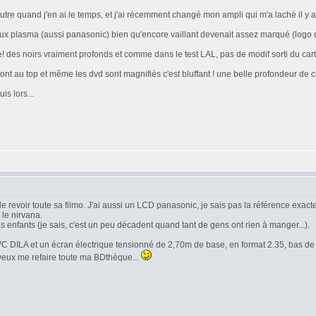
utre quand j'en ai le temps, et j'ai récemment changé mon ampli qui m'a laché il y 
eux plasma (aussi panasonic) bien qu'encore vaillant devenait assez marqué (logo de
 des noirs vraiment profonds et comme dans le test LAL, pas de modif sorti du cart
nt au top et même les dvd sont magnifiés c'est bluffant ! une belle profondeur de ch
is lors...
 de revoir toute sa filmo. J'ai aussi un LCD panasonic, je sais pas la référence exact
le nirvana.
es enfants (je sais, c'est un peu décadent quand tant de gens ont rien à manger...).
JVC DILA et un écran électrique tensionné de 2,70m de base, en format 2.35, bas de
e veux me refaire toute ma BDthèque...