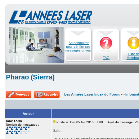
Se connecter
pour vérifier ses
messages privés
Liste d
FAQ
Membre
Pharao (Sierra)
Les Années Laser Index du Forum
->
Informa
Auteur
max zorin
Posté le: Dim 05 Avr 2015 07:09
Sujet du message: Phar
Nombre de messages :
Salut,