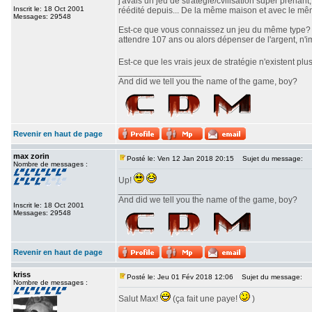
j'avais un jeu de stratégie/cvilisation super prenan
Inscrit le: 18 Oct 2001
réédité depuis... De la même maison et avec le même 
Messages: 29548
Est-ce que vous connaissez un jeu du même type? J'a
attendre 107 ans ou alors dépenser de l'argent, n'i
Est-ce que les vrais jeux de stratégie n'existent pl
_________________
And did we tell you the name of the game, boy?
Revenir en haut de page
max zorin
Posté le: Ven 12 Jan 2018 20:15
Sujet du message:
Nombre de messages :
Up!
_________________
And did we tell you the name of the game, boy?
Inscrit le: 18 Oct 2001
Messages: 29548
Revenir en haut de page
kriss
Posté le: Jeu 01 Fév 2018 12:06
Sujet du message:
Nombre de messages :
Salut Max!
(ça fait une paye!
)