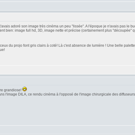
j'avais adoré son image très cinéma un peu "lissée". A l'époque je n'avais pas le bu
 bien: image full hd, 3D, image nette et précise (certainement plus "découpée" que l
ceux du projo font gris clairs à coté! Là c'est absence de lumière ! Une belle palet
ue!
tre grandiose!
 dans l'image DILA, ce rendu cinéma à l'opposé de l'image chirurgicale des diffuseur