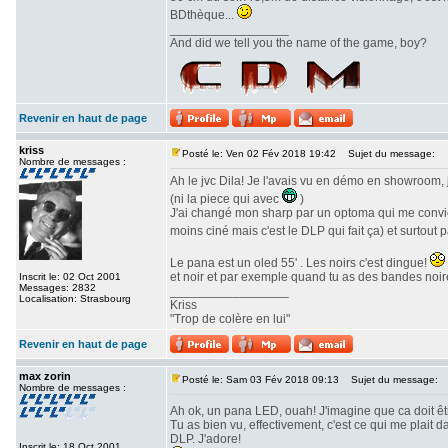
BDthèque...
_________________
And did we tell you the name of the game, boy?
Revenir en haut de page
kriss
Posté le: Ven 02 Fév 2018 19:42
Sujet du message:
Nombre de messages :
Ah le jvc Dila! Je l'avais vu en démo en showroom, 
(ni la piece qui avec
)
J'ai changé mon sharp par un optoma qui me convien
moins ciné mais c'est le DLP qui fait ça) et surtout 
Le pana est un oled 55' . Les noirs c'est dingue!
et noir et par exemple quand tu as des bandes noire
Inscrit le: 02 Oct 2001
Messages: 2832
_________________
Localisation: Strasbourg
Kriss
"Trop de colère en lui"
Revenir en haut de page
max zorin
Posté le: Sam 03 Fév 2018 09:13
Sujet du message:
Nombre de messages :
Ah ok, un pana LED, ouah! J'imagine que ca doit ê
Tu as bien vu, effectivement, c'est ce qui me plait
DLP. J'adore!
Inscrit le: 18 Oct 2001