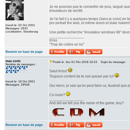
Je ne pourrais pas te conseiller de jeux, largué qu
émulateurs de win98.
Je l'ai fait il y a quelques temps (3ans je crois) e
pro pinball the web, et même doom et duke nukem!
Inscrit le: 02 Oct 2001
Messages: 2832
Localisation: Strasbourg
Une petite recherche "émulateur windows 98" devrai
_________________
Kriss
"Trop de colère en lui"
Revenir en haut de page
max zorin
Posté le: Jeu 01 Fév 2018 19:23
Sujet du message:
Nombre de messages :
Salut Kriss!
Toujours content de te voir passer par ici!
Inscrit le: 18 Oct 2001
Messages: 29548
Oui merci, je sais qu'on peut faire ca, faudrait que
Ca roule?
_________________
And did we tell you the name of the game, boy?
Revenir en haut de page