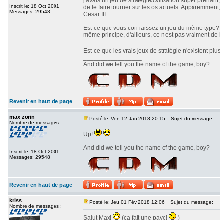
j'avais un jeu de stratégie/cvilisation super prenan
Inscrit le: 18 Oct 2001
de le faire tourner sur les os actuels. Apparemment,
Messages: 29548
Cesar III.
Est-ce que vous connaissez un jeu du même type? J'
même principe, d'ailleurs, ce n'est pas vraiment de l
Est-ce que les vrais jeux de stratégie n'existent pl
_________________
And did we tell you the name of the game, boy?
Revenir en haut de page
max zorin
Posté le: Ven 12 Jan 2018 20:15
Sujet du message:
Nombre de messages :
Up!
_________________
And did we tell you the name of the game, boy?
Inscrit le: 18 Oct 2001
Messages: 29548
Revenir en haut de page
kriss
Posté le: Jeu 01 Fév 2018 12:06
Sujet du message:
Nombre de messages :
Salut Max!
(ça fait une paye!
)