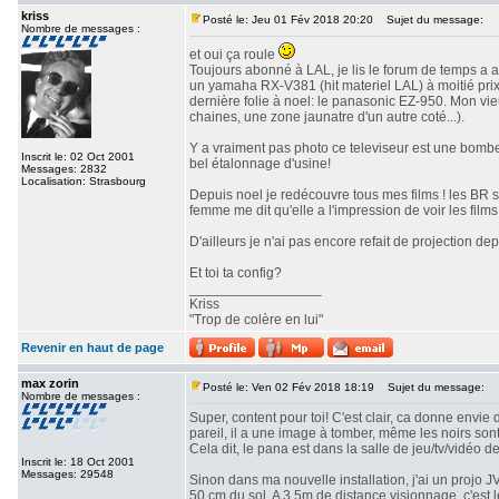
kriss
Posté le: Jeu 01 Fév 2018 20:20
Sujet du message:
Nombre de messages :
et oui ça roule
Toujours abonné à LAL, je lis le forum de temps a a
un yamaha RX-V381 (hit materiel LAL) à moitié prix 
dernière folie à noel: le panasonic EZ-950. Mon vi
chaines, une zone jaunatre d'un autre coté...).
Y a vraiment pas photo ce televiseur est une bombe!
Inscrit le: 02 Oct 2001
bel étalonnage d'usine!
Messages: 2832
Localisation: Strasbourg
Depuis noel je redécouvre tous mes films ! les BR 
femme me dit qu'elle a l'impression de voir les films 
D'ailleurs je n'ai pas encore refait de projection depu
Et toi ta config?
_________________
Kriss
"Trop de colère en lui"
Revenir en haut de page
max zorin
Posté le: Ven 02 Fév 2018 18:19
Sujet du message:
Nombre de messages :
Super, content pour toi! C'est clair, ca donne envie 
pareil, il a une image à tomber, même les noirs son
Cela dit, le pana est dans la salle de jeu/tv/vidéo d
Inscrit le: 18 Oct 2001
Messages: 29548
Sinon dans ma nouvelle installation, j'ai un projo 
50 cm du sol. A 3,5m de distance visionnage, c'est 