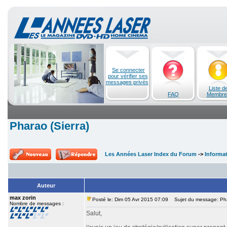
Se connecter
pour vérifier ses
messages privés
Liste d
FAQ
Membre
Pharao (Sierra)
Les Années Laser Index du Forum
->
Informa
Auteur
max zorin
Posté le: Dim 05 Avr 2015 07:09
Sujet du message: Phar
Nombre de messages :
Salut,