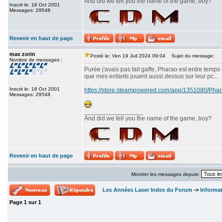
And did we tell you the name of the game, boy?
Inscrit le: 18 Oct 2001
Messages: 29548
Revenir en haut de page
max zorin
Posté le: Ven 19 Juil 2024 09:04
Sujet du message:
Nombre de messages :
Purée j'avais pas fait gaffe, Pharao est entre temps
que mes enfants jouent aussi dessus sur leur pc...
Inscrit le: 18 Oct 2001
https://store.steampowered.com/app/1351080/P
Messages: 29548
_________________
And did we tell you the name of the game, boy?
Revenir en haut de page
Montrer les messages depuis:
Les Années Laser Index du Forum
->
Informa
Page
1
sur
1