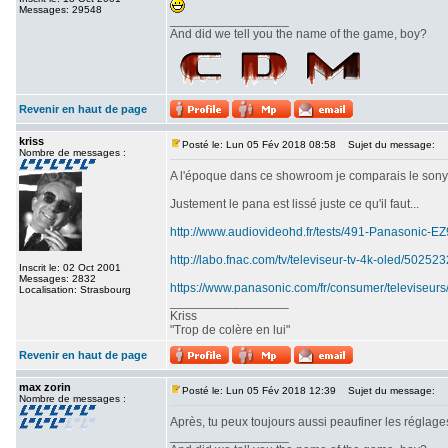
Messages: 29548
_________________
And did we tell you the name of the game, boy?
Revenir en haut de page
kriss
Posté le: Lun 05 Fév 2018 08:58
Sujet du message:
Nombre de messages :
A l'époque dans ce showroom je comparais le sony srx
Justement le pana est lissé juste ce qu'il faut...
http://www.audiovideohd.fr/tests/491-Panasonic-
http://labo.fnac.com/tv/televiseur-tv-4k-oled/5025
Inscrit le: 02 Oct 2001
Messages: 2832
https://www.panasonic.com/fr/consumer/televiseurs
Localisation: Strasbourg
_________________
Kriss
"Trop de colère en lui"
Revenir en haut de page
max zorin
Posté le: Lun 05 Fév 2018 12:39
Sujet du message:
Nombre de messages :
Après, tu peux toujours aussi peaufiner les réglages
_________________