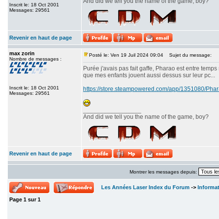
And did we tell you the name of the game, boy?
Inscrit le: 18 Oct 2001
Messages: 29561
Revenir en haut de page
max zorin
Posté le: Ven 19 Juil 2024 09:04
Sujet du message:
Nombre de messages :
Purée j'avais pas fait gaffe, Pharao est entre temps
que mes enfants jouent aussi dessus sur leur pc...
Inscrit le: 18 Oct 2001
https://store.steampowered.com/app/1351080/P
Messages: 29561
_________________
And did we tell you the name of the game, boy?
Revenir en haut de page
Montrer les messages depuis:
Les Années Laser Index du Forum
->
Informa
Page
1
sur
1