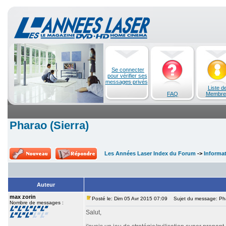
Se connecter
pour vérifier ses
messages privés
Liste d
FAQ
Membre
Pharao (Sierra)
Les Années Laser Index du Forum
->
Informa
Auteur
max zorin
Posté le: Dim 05 Avr 2015 07:09
Sujet du message: Phar
Nombre de messages :
Salut,