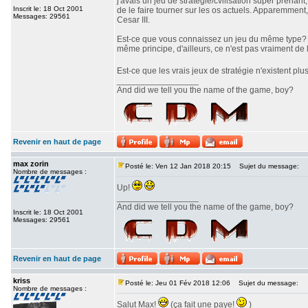
j'avais un jeu de stratégie/cvilisation super prenan
Inscrit le: 18 Oct 2001
de le faire tourner sur les os actuels. Apparemment,
Messages: 29561
Cesar III.
Est-ce que vous connaissez un jeu du même type? J'
même principe, d'ailleurs, ce n'est pas vraiment de l
Est-ce que les vrais jeux de stratégie n'existent pl
_________________
And did we tell you the name of the game, boy?
Revenir en haut de page
max zorin
Posté le: Ven 12 Jan 2018 20:15
Sujet du message:
Nombre de messages :
Up!
_________________
And did we tell you the name of the game, boy?
Inscrit le: 18 Oct 2001
Messages: 29561
Revenir en haut de page
kriss
Posté le: Jeu 01 Fév 2018 12:06
Sujet du message:
Nombre de messages :
Salut Max!
(ça fait une paye!
)