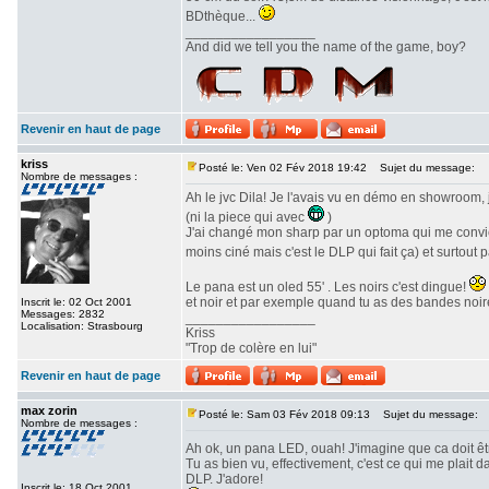
BDthèque...
_________________
And did we tell you the name of the game, boy?
Revenir en haut de page
kriss
Posté le: Ven 02 Fév 2018 19:42
Sujet du message:
Nombre de messages :
Ah le jvc Dila! Je l'avais vu en démo en showroom, 
(ni la piece qui avec
)
J'ai changé mon sharp par un optoma qui me convien
moins ciné mais c'est le DLP qui fait ça) et surtout 
Le pana est un oled 55' . Les noirs c'est dingue!
et noir et par exemple quand tu as des bandes noire
Inscrit le: 02 Oct 2001
Messages: 2832
_________________
Localisation: Strasbourg
Kriss
"Trop de colère en lui"
Revenir en haut de page
max zorin
Posté le: Sam 03 Fév 2018 09:13
Sujet du message:
Nombre de messages :
Ah ok, un pana LED, ouah! J'imagine que ca doit ê
Tu as bien vu, effectivement, c'est ce qui me plait
DLP. J'adore!
Inscrit le: 18 Oct 2001