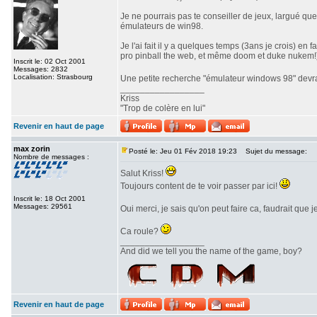
Je ne pourrais pas te conseiller de jeux, largué qu
émulateurs de win98.
Je l'ai fait il y a quelques temps (3ans je crois) e
pro pinball the web, et même doom et duke nukem!
Inscrit le: 02 Oct 2001
Messages: 2832
Localisation: Strasbourg
Une petite recherche "émulateur windows 98" devrai
_________________
Kriss
"Trop de colère en lui"
Revenir en haut de page
max zorin
Posté le: Jeu 01 Fév 2018 19:23
Sujet du message:
Nombre de messages :
Salut Kriss!
Toujours content de te voir passer par ici!
Inscrit le: 18 Oct 2001
Messages: 29561
Oui merci, je sais qu'on peut faire ca, faudrait que
Ca roule?
_________________
And did we tell you the name of the game, boy?
Revenir en haut de page