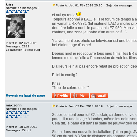
kriss
Posté le: Jeu 01 Fév 2018 20:20
Sujet du message:
Nombre de messages :
et oui ça roule
Toujours abonné à LAL, je lis le forum de temps a a
un yamaha RX-V381 (hit materiel LAL) à moitié prix 
dernière folie à noel: le panasonic EZ-950. Mon vi
chaines, une zone jaunatre d'un autre coté...).
Y a vraiment pas photo ce televiseur est une bombe!
Inscrit le: 02 Oct 2001
bel étalonnage d'usine!
Messages: 2832
Localisation: Strasbourg
Depuis noel je redécouvre tous mes films ! les BR 
femme me dit qu'elle a l'impression de voir les films 
D'ailleurs je n'ai pas encore refait de projection depu
Et toi ta config?
_________________
Kriss
"Trop de colère en lui"
Revenir en haut de page
max zorin
Posté le: Ven 02 Fév 2018 18:19
Sujet du message:
Nombre de messages :
Super, content pour toi! C'est clair, ca donne envie 
pareil, il a une image à tomber, même les noirs son
Cela dit, le pana est dans la salle de jeu/tv/vidéo d
Inscrit le: 18 Oct 2001
Messages: 29561
Sinon dans ma nouvelle installation, j'ai un projo 
50 cm du sol. A 3,5m de distance visionnage, c'est 