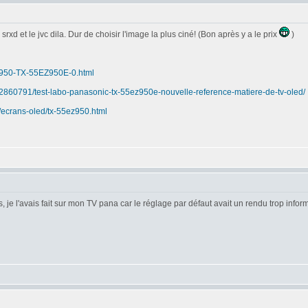
d et le jvc dila. Dur de choisir l'image la plus ciné! (Bon après y a le prix
)
EZ950-TX-55EZ950E-0.html
232860791/test-labo-panasonic-tx-55ez950e-nouvelle-reference-matiere-de-tv-oled/
/ecrans-oled/tx-55ez950.html
, je l'avais fait sur mon TV pana car le réglage par défaut avait un rendu trop infor