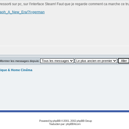
 ressorti sur pc, sur l'interface Steam! Faut que je regarde comment ca marche ce tru
haraoh_A_New_Era/?l=german
Montrer les messages depuis:
tique & Home Cinéma
Powered by
phpBB
© 2001, 2002 phpBB Group
Traduction par :
phpBB-fr.com
Réalisation Les Années Laser