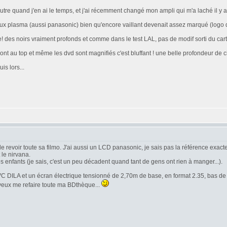
utre quand j'en ai le temps, et j'ai récemment changé mon ampli qui m'a laché il y 
eux plasma (aussi panasonic) bien qu'encore vaillant devenait assez marqué (logo de
 des noirs vraiment profonds et comme dans le test LAL, pas de modif sorti du cart
nt au top et même les dvd sont magnifiés c'est bluffant ! une belle profondeur de ch
is lors...
 de revoir toute sa filmo. J'ai aussi un LCD panasonic, je sais pas la référence exact
le nirvana.
es enfants (je sais, c'est un peu décadent quand tant de gens ont rien à manger...).
JVC DILA et un écran électrique tensionné de 2,70m de base, en format 2.35, bas de
e veux me refaire toute ma BDthèque...