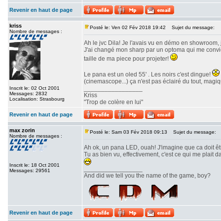
Revenir en haut de page
kriss
Posté le: Ven 02 Fév 2018 19:42
Sujet du message:
Nombre de messages :
Ah le jvc Dila! Je l'avais vu en démo en showroom, 
J'ai changé mon sharp par un optoma qui me convient
taille de ma piece pour projeter!
Le pana est un oled 55' . Les noirs c'est dingue!
(cinemascope...) ça n'est pas éclairé du tout, magiq
_________________
Inscrit le: 02 Oct 2001
Messages: 2832
Kriss
Localisation: Strasbourg
"Trop de colère en lui"
Revenir en haut de page
max zorin
Posté le: Sam 03 Fév 2018 09:13
Sujet du message:
Nombre de messages :
Ah ok, un pana LED, ouah! J'imagine que ca doit ê
Tu as bien vu, effectivement, c'est ce qui me plait
Inscrit le: 18 Oct 2001
_________________
Messages: 29561
And did we tell you the name of the game, boy?
Revenir en haut de page