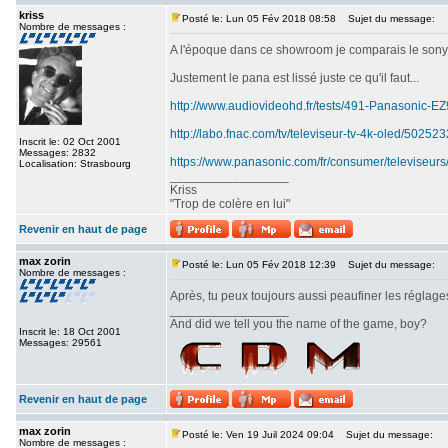
kriss
Posté le: Lun 05 Fév 2018 08:58
Sujet du message:
Nombre de messages :
A l'époque dans ce showroom je comparais le sony srx
Justement le pana est lissé juste ce qu'il faut...
http://www.audiovideohd.fr/tests/491-Panasonic-
http://labo.fnac.com/tv/televiseur-tv-4k-oled/5025
Inscrit le: 02 Oct 2001
Messages: 2832
https://www.panasonic.com/fr/consumer/televiseurs
Localisation: Strasbourg
_________________
Kriss
"Trop de colère en lui"
Revenir en haut de page
max zorin
Posté le: Lun 05 Fév 2018 12:39
Sujet du message:
Nombre de messages :
Après, tu peux toujours aussi peaufiner les réglages
_________________
And did we tell you the name of the game, boy?
Inscrit le: 18 Oct 2001
Messages: 29561
Revenir en haut de page
max zorin
Posté le: Ven 19 Juil 2024 09:04
Sujet du message:
Nombre de messages :