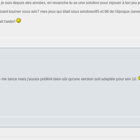
e je suis depuis des années, en revanche tu as une solution pour rejouer à ton jeu
en faisant tourner sous win7 mes jeux qui était sous windows95 et 98 de l'époque (s
t t'aider!
 je me lance mais j'aurais préféré bien-sûr qu'une version soit adaptée pour win 10.