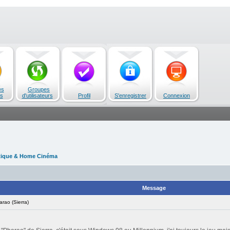
es
Groupes
s
d'utilisateurs
Profil
S'enregistrer
Connexion
tique & Home Cinéma
Message
ao (Sierra)