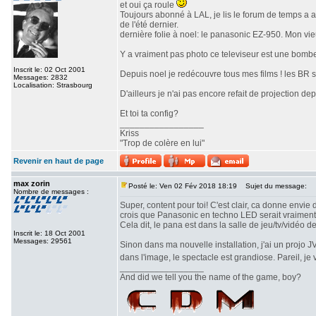
et oui ça roule
Toujours abonné à LAL, je lis le forum de temps a a
de l'été dernier.
dernière folie à noel: le panasonic EZ-950. Mon vi
Y a vraiment pas photo ce televiseur est une bombe!
Inscrit le: 02 Oct 2001
Depuis noel je redécouvre tous mes films ! les BR so
Messages: 2832
Localisation: Strasbourg
D'ailleurs je n'ai pas encore refait de projection depu
Et toi ta config?
_________________
Kriss
"Trop de colère en lui"
Revenir en haut de page
max zorin
Posté le: Ven 02 Fév 2018 18:19
Sujet du message:
Nombre de messages :
Super, content pour toi! C'est clair, ca donne envie
crois que Panasonic en techno LED serait vraiment 
Cela dit, le pana est dans la salle de jeu/tv/vidéo d
Inscrit le: 18 Oct 2001
Messages: 29561
Sinon dans ma nouvelle installation, j'ai un projo 
dans l'image, le spectacle est grandiose. Pareil, j
_________________
And did we tell you the name of the game, boy?