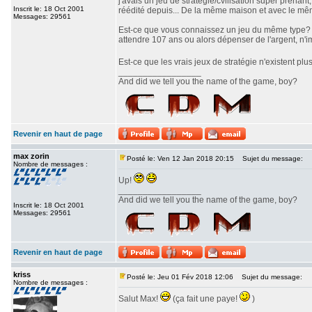
j'avais un jeu de stratégie/cvilisation super prenan
Inscrit le: 18 Oct 2001
réédité depuis... De la même maison et avec le même 
Messages: 29561
Est-ce que vous connaissez un jeu du même type? J'a
attendre 107 ans ou alors dépenser de l'argent, n'i
Est-ce que les vrais jeux de stratégie n'existent pl
_________________
And did we tell you the name of the game, boy?
Revenir en haut de page
max zorin
Posté le: Ven 12 Jan 2018 20:15
Sujet du message:
Nombre de messages :
Up!
_________________
And did we tell you the name of the game, boy?
Inscrit le: 18 Oct 2001
Messages: 29561
Revenir en haut de page
kriss
Posté le: Jeu 01 Fév 2018 12:06
Sujet du message:
Nombre de messages :
Salut Max!
(ça fait une paye!
)