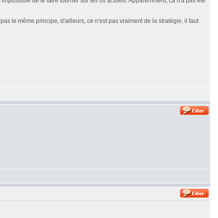
is impossible de le faire tourner sur les os actuels. Apparemment, ca n'a pas été
le même principe, d'ailleurs, ce n'est pas vraiment de la stratégie, il faut