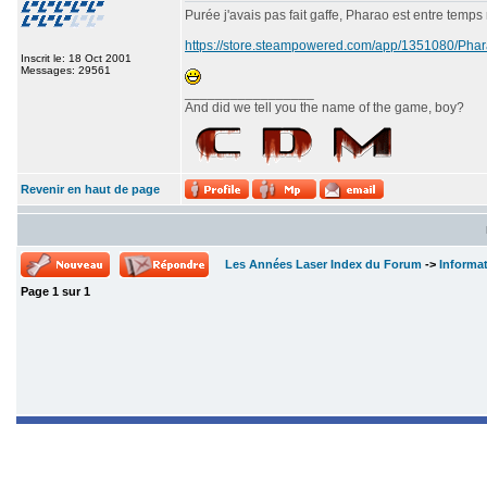
Purée j'avais pas fait gaffe, Pharao est entre temps
https://store.steampowered.com/app/1351080/P
Inscrit le: 18 Oct 2001
Messages: 29561
_________________
And did we tell you the name of the game, boy?
Revenir en haut de page
Les Années Laser Index du Forum
->
Informa
Page
1
sur
1