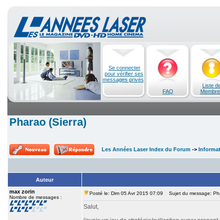
Se connecter
pour vérifier ses
messages privés
Liste d
FAQ
Membre
Pharao (Sierra)
Les Années Laser Index du Forum
->
Informa
Auteur
max zorin
Posté le: Dim 05 Avr 2015 07:09
Sujet du message: Phar
Nombre de messages :
Salut,