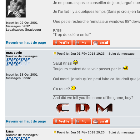
Je ne pourrais pas te conseiller de jeux, largué qu
Je l'ai fait il y a quelques temps (3ans je crois) 
Une petite recherche "émulateur windows 98" devrai
Inscrit le: 02 Oct 2001
_________________
Messages: 2832
Localisation: Strasbourg
Kriss
"Trop de colère en lui"
Revenir en haut de page
max zorin
Posté le: Jeu 01 Fév 2018 19:23
Sujet du message:
Nombre de messages :
Salut Kriss!
Toujours content de te voir passer par ici!
Inscrit le: 18 Oct 2001
Messages: 29561
Oui merci, je sais qu'on peut faire ca, faudrait que
Ca roule?
_________________
And did we tell you the name of the game, boy?
Revenir en haut de page
kriss
Posté le: Jeu 01 Fév 2018 20:20
Sujet du message:
Nombre de messages :