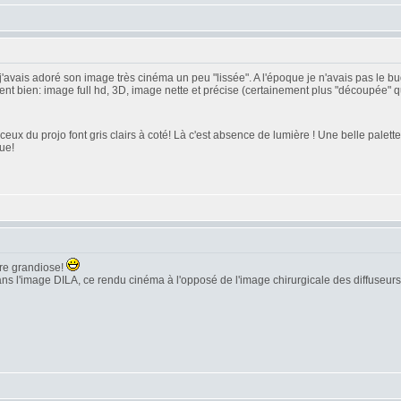
j'avais adoré son image très cinéma un peu "lissée". A l'époque je n'avais pas le bu
 bien: image full hd, 3D, image nette et précise (certainement plus "découpée" que l
ceux du projo font gris clairs à coté! Là c'est absence de lumière ! Une belle palet
ue!
tre grandiose!
 dans l'image DILA, ce rendu cinéma à l'opposé de l'image chirurgicale des diffuseur