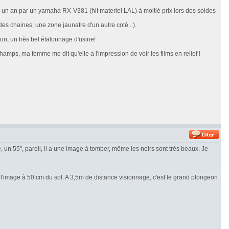
a un an par un yamaha RX-V381 (hit materiel LAL) à moitié prix lors des soldes
s chaines, une zone jaunatre d'un autre coté...).
on, un très bel étalonnage d'usine!
amps, ma femme me dit qu'elle a l'impression de voir les films en relief !
e, un 55", pareil, il a une image à tomber, même les noirs sont très beaux. Je
 l'image à 50 cm du sol. A 3,5m de distance visionnage, c'est le grand plongeon