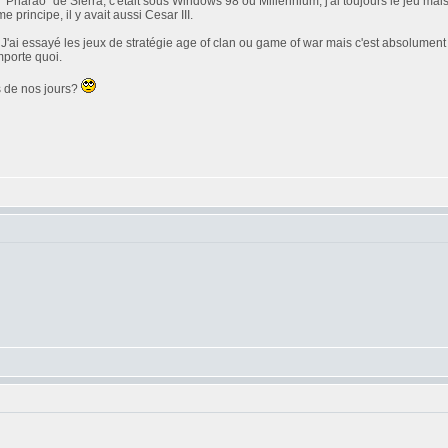
t, "Pharao" de Sierra, c'était sous Windows 98 ou Millennium, j'ai toujours le jeu ma
principe, il y avait aussi Cesar III.
i essayé les jeux de stratégie age of clan ou game of war mais c'est absolument pas 
mporte quoi.
us de nos jours?