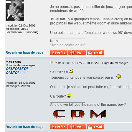
Je ne pourrais pas te conseiller de jeux, largué qu
émulateurs de win98.
Je l'ai fait il y a quelques temps (3ans je crois) e
pro pinball the web, et même doom et duke nukem!
Inscrit le: 02 Oct 2001
Messages: 2832
Localisation: Strasbourg
Une petite recherche "émulateur windows 98" devrai
_________________
Kriss
"Trop de colère en lui"
Revenir en haut de page
max zorin
Posté le: Jeu 01 Fév 2018 19:23
Sujet du message:
Nombre de messages :
Salut Kriss!
Toujours content de te voir passer par ici!
Inscrit le: 18 Oct 2001
Messages: 29556
Oui merci, je sais qu'on peut faire ca, faudrait que
Ca roule?
_________________
And did we tell you the name of the game, boy?
Revenir en haut de page