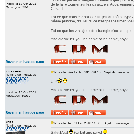
j'avais un jeu de stratégie/cvilisation super prenan
Inscrit le: 18 Oct 2001
de le faire tourner sur les os actuels. Apparemment,
Messages: 29556
Cesar III.
Est-ce que vous connaissez un jeu du même type? J'
même principe, d'ailleurs, ce n'est pas vraiment de l
Est-ce que les vrais jeux de stratégie n'existent pl
_________________
And did we tell you the name of the game, boy?
Revenir en haut de page
max zorin
Posté le: Ven 12 Jan 2018 20:15
Sujet du message:
Nombre de messages :
Up!
_________________
And did we tell you the name of the game, boy?
Inscrit le: 18 Oct 2001
Messages: 29556
Revenir en haut de page
kriss
Posté le: Jeu 01 Fév 2018 12:06
Sujet du message:
Nombre de messages :
Salut Max!
(ça fait une paye!
)