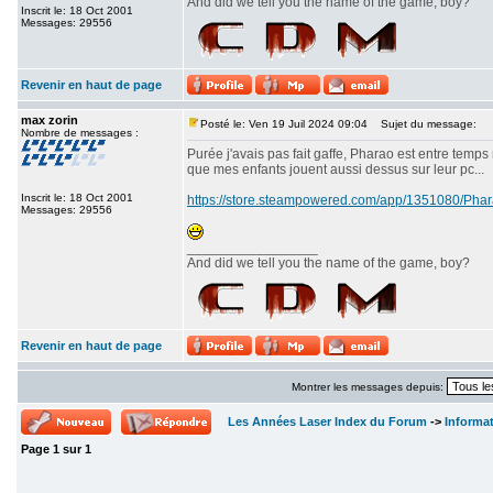
And did we tell you the name of the game, boy?
Inscrit le: 18 Oct 2001
Messages: 29556
Revenir en haut de page
max zorin
Posté le: Ven 19 Juil 2024 09:04
Sujet du message:
Nombre de messages :
Purée j'avais pas fait gaffe, Pharao est entre temps
que mes enfants jouent aussi dessus sur leur pc...
Inscrit le: 18 Oct 2001
https://store.steampowered.com/app/1351080/P
Messages: 29556
_________________
And did we tell you the name of the game, boy?
Revenir en haut de page
Montrer les messages depuis:
Les Années Laser Index du Forum
->
Informa
Page
1
sur
1