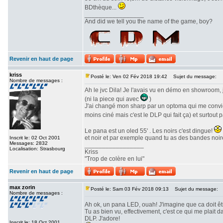
BDthèque...
_________________
And did we tell you the name of the game, boy?
Revenir en haut de page
kriss
Posté le: Ven 02 Fév 2018 19:42
Sujet du message:
Nombre de messages :
Ah le jvc Dila! Je l'avais vu en démo en showroom, 
(ni la piece qui avec
)
J'ai changé mon sharp par un optoma qui me convien
moins ciné mais c'est le DLP qui fait ça) et surtout 
Le pana est un oled 55' . Les noirs c'est dingue!
et noir et par exemple quand tu as des bandes noire
Inscrit le: 02 Oct 2001
Messages: 2832
_________________
Localisation: Strasbourg
Kriss
"Trop de colère en lui"
Revenir en haut de page
max zorin
Posté le: Sam 03 Fév 2018 09:13
Sujet du message:
Nombre de messages :
Ah ok, un pana LED, ouah! J'imagine que ca doit ê
Tu as bien vu, effectivement, c'est ce qui me plait
DLP. J'adore!
Inscrit le: 18 Oct 2001