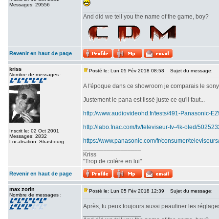
Messages: 29556
_________________
And did we tell you the name of the game, boy?
Revenir en haut de page
kriss
Posté le: Lun 05 Fév 2018 08:58
Sujet du message:
Nombre de messages :
A l'époque dans ce showroom je comparais le sony srx
Justement le pana est lissé juste ce qu'il faut...
http://www.audiovideohd.fr/tests/491-Panasonic-
http://labo.fnac.com/tv/televiseur-tv-4k-oled/5025
Inscrit le: 02 Oct 2001
Messages: 2832
https://www.panasonic.com/fr/consumer/televiseurs
Localisation: Strasbourg
_________________
Kriss
"Trop de colère en lui"
Revenir en haut de page
max zorin
Posté le: Lun 05 Fév 2018 12:39
Sujet du message:
Nombre de messages :
Après, tu peux toujours aussi peaufiner les réglages
_________________