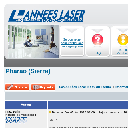
Se connecter
pour vérifier ses
messages privés
Liste d
FAQ
Membre
Pharao (Sierra)
Les Années Laser Index du Forum
->
Informa
Auteur
max zorin
Posté le: Dim 05 Avr 2015 07:09
Sujet du message: Phar
Nombre de messages :
Salut,