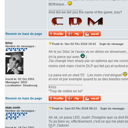
BDthèque...
_________________
And did we tell you the name of the game, boy?
Revenir en haut de page
kriss
Posté le: Ven 02 Fév 2018 19:42
Sujet du message:
Nombre de messages :
Ah le jvc Dila! Je l'avais vu en démo en showroom, 
(ni la piece qui avec
)
J'ai changé mon sharp par un optoma qui me convien
moins ciné mais c'est le DLP qui fait ça) et surtout 
Le pana est un oled 55' . Les noirs c'est dingue!
et noir et par exemple quand tu as des bandes noire
Inscrit le: 02 Oct 2001
Messages: 2832
_________________
Localisation: Strasbourg
Kriss
"Trop de colère en lui"
Revenir en haut de page
max zorin
Posté le: Sam 03 Fév 2018 09:13
Sujet du message:
Nombre de messages :
Ah ok, un pana LED, ouah! J'imagine que ca doit ê
Tu as bien vu, effectivement, c'est ce qui me plait
DLP. J'adore!
Inscrit le: 18 Oct 2001