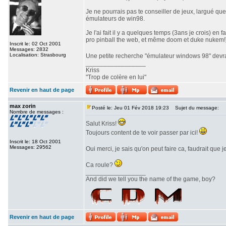
Je ne pourrais pas te conseiller de jeux, largué qu
émulateurs de win98.
Je l'ai fait il y a quelques temps (3ans je crois) e
pro pinball the web, et même doom et duke nukem!
Inscrit le: 02 Oct 2001
Messages: 2832
Localisation: Strasbourg
Une petite recherche "émulateur windows 98" devrai
_________________
Kriss
"Trop de colère en lui"
Revenir en haut de page
max zorin
Posté le: Jeu 01 Fév 2018 19:23
Sujet du message:
Nombre de messages :
Salut Kriss!
Toujours content de te voir passer par ici!
Inscrit le: 18 Oct 2001
Messages: 29562
Oui merci, je sais qu'on peut faire ca, faudrait que
Ca roule?
_________________
And did we tell you the name of the game, boy?
Revenir en haut de page