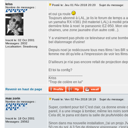
kriss
Posté le: Jeu 01 Fév 2018 20:20
Sujet du message:
Nombre de messages :
et oui ça roule
Toujours abonné à LAL, je lis le forum de temps a a
un yamaha RX-V381 (hit materiel LAL) à moitié prix 
dernière folie à noel: le panasonic EZ-950. Mon vi
chaines, une zone jaunatre d'un autre coté...).
Y a vraiment pas photo ce televiseur est une bombe!
Inscrit le: 02 Oct 2001
bel étalonnage d'usine!
Messages: 2832
Localisation: Strasbourg
Depuis noel je redécouvre tous mes films ! les BR 
femme me dit qu'elle a l'impression de voir les films 
D'ailleurs je n'ai pas encore refait de projection depu
Et toi ta config?
_________________
Kriss
"Trop de colère en lui"
Revenir en haut de page
max zorin
Posté le: Ven 02 Fév 2018 18:19
Sujet du message:
Nombre de messages :
Super, content pour toi! C'est clair, ca donne envie 
pareil, il a une image à tomber, même les noirs son
Cela dit, le pana est dans la salle de jeu/tv/vidéo d
Inscrit le: 18 Oct 2001
Messages: 29562
Sinon dans ma nouvelle installation, j'ai un projo 
50 cm du sol. A 3,5m de distance visionnage, c'est 