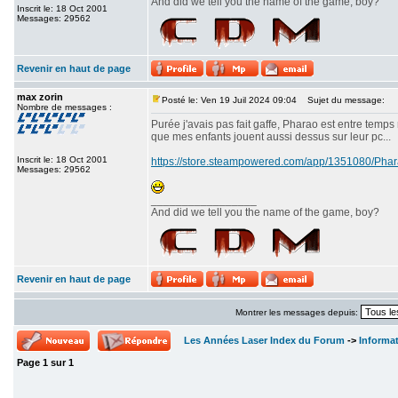
And did we tell you the name of the game, boy?
Inscrit le: 18 Oct 2001
Messages: 29562
Revenir en haut de page
max zorin
Posté le: Ven 19 Juil 2024 09:04
Sujet du message:
Nombre de messages :
Purée j'avais pas fait gaffe, Pharao est entre temps
que mes enfants jouent aussi dessus sur leur pc...
Inscrit le: 18 Oct 2001
https://store.steampowered.com/app/1351080/P
Messages: 29562
_________________
And did we tell you the name of the game, boy?
Revenir en haut de page
Montrer les messages depuis:
Les Années Laser Index du Forum
->
Informa
Page
1
sur
1