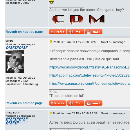
Messages: 29562
_________________
And did we tell you the name of the game, boy?
Revenir en haut de page
kriss
Posté le: Lun 05 Fév 2018 08:58
Sujet du message:
Nombre de messages :
A l'époque dans ce showroom je comparais le sony srx
Justement le pana est lissé juste ce qu'il faut...
http://www.audiovideohd.fr/tests/491-Panasonic-
http://labo.fnac.com/tv/televiseur-tv-4k-oled/5025
Inscrit le: 02 Oct 2001
Messages: 2832
https://www.panasonic.com/fr/consumer/televiseurs
Localisation: Strasbourg
_________________
Kriss
"Trop de colère en lui"
Revenir en haut de page
max zorin
Posté le: Lun 05 Fév 2018 12:39
Sujet du message:
Nombre de messages :
Après, tu peux toujours aussi peaufiner les réglages
_________________