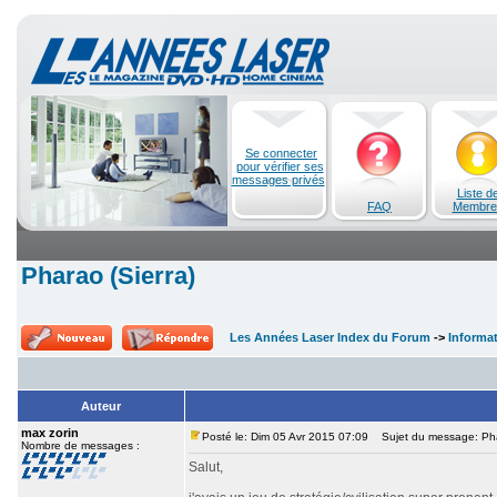
Se connecter
pour vérifier ses
messages privés
Liste d
FAQ
Membre
Pharao (Sierra)
Les Années Laser Index du Forum
->
Informa
Auteur
max zorin
Posté le: Dim 05 Avr 2015 07:09
Sujet du message: Phar
Nombre de messages :
Salut,