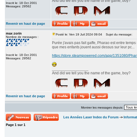
And did we tell you the name of the game, boy?
Inscrit le: 18 Oct 2001
Messages: 29562
Revenir en haut de page
max zorin
Posté le: Ven 19 Juil 2024 09:04
Sujet du message:
Nombre de messages :
Purée j'avais pas fait gaffe, Pharao est entre temps
que mes enfants jouent aussi dessus sur leur pc...
Inscrit le: 18 Oct 2001
https://store.steampowered.com/app/1351080/P
Messages: 29562
_________________
And did we tell you the name of the game, boy?
Revenir en haut de page
Montrer les messages depuis:
Les Années Laser Index du Forum
->
Informa
Page
1
sur
1