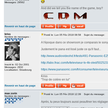
Messages: 29562
_________________
And did we tell you the name of the game, boy?
Revenir en haut de page
kriss
Posté le: Lun 05 Fév 2018 08:58
Sujet du message:
Nombre de messages :
A l'époque dans ce showroom je comparais le sony srx
Justement le pana est lissé juste ce qu'il faut...
http://www.audiovideohd.fr/tests/491-Panasonic-
http://labo.fnac.com/tv/televiseur-tv-4k-oled/5025
Inscrit le: 02 Oct 2001
Messages: 2832
https://www.panasonic.com/fr/consumer/televiseurs
Localisation: Strasbourg
_________________
Kriss
"Trop de colère en lui"
Revenir en haut de page
max zorin
Posté le: Lun 05 Fév 2018 12:39
Sujet du message:
Nombre de messages :
Après, tu peux toujours aussi peaufiner les réglages
_________________