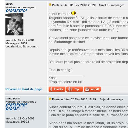
kriss
Posté le: Jeu 01 Fév 2018 20:20
Sujet du message:
Nombre de messages :
et oui ça roule
Toujours abonné à LAL, je lis le forum de temps a a
un yamaha RX-V381 (hit materiel LAL) à moitié prix 
dernière folie à noel: le panasonic EZ-950. Mon vi
chaines, une zone jaunatre d'un autre coté...).
Y a vraiment pas photo ce televiseur est une bombe!
Inscrit le: 02 Oct 2001
bel étalonnage d'usine!
Messages: 2832
Localisation: Strasbourg
Depuis noel je redécouvre tous mes films ! les BR 
femme me dit qu'elle a l'impression de voir les films 
D'ailleurs je n'ai pas encore refait de projection depu
Et toi ta config?
_________________
Kriss
"Trop de colère en lui"
Revenir en haut de page
max zorin
Posté le: Ven 02 Fév 2018 18:19
Sujet du message:
Nombre de messages :
Super, content pour toi! C'est clair, ca donne envie 
pareil, il a une image à tomber, même les noirs son
Cela dit, le pana est dans la salle de jeu/tv/vidéo d
Inscrit le: 18 Oct 2001
Messages: 29562
Sinon dans ma nouvelle installation, j'ai un projo 
50 cm du sol. A 3,5m de distance visionnage, c'est 