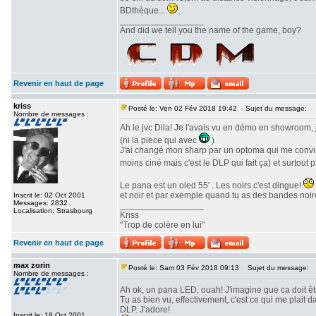
BDthèque...
_________________
And did we tell you the name of the game, boy?
Revenir en haut de page
kriss
Posté le: Ven 02 Fév 2018 19:42
Sujet du message:
Nombre de messages :
Ah le jvc Dila! Je l'avais vu en démo en showroom, 
(ni la piece qui avec
)
J'ai changé mon sharp par un optoma qui me convien
moins ciné mais c'est le DLP qui fait ça) et surtout 
Le pana est un oled 55' . Les noirs c'est dingue!
et noir et par exemple quand tu as des bandes noire
Inscrit le: 02 Oct 2001
Messages: 2832
_________________
Localisation: Strasbourg
Kriss
"Trop de colère en lui"
Revenir en haut de page
max zorin
Posté le: Sam 03 Fév 2018 09:13
Sujet du message:
Nombre de messages :
Ah ok, un pana LED, ouah! J'imagine que ca doit ê
Tu as bien vu, effectivement, c'est ce qui me plait
DLP. J'adore!
Inscrit le: 18 Oct 2001