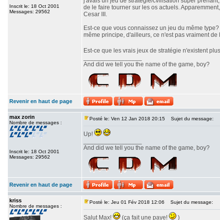
j'avais un jeu de stratégie/cvilisation super prenan
Inscrit le: 18 Oct 2001
de le faire tourner sur les os actuels. Apparemment,
Messages: 29562
Cesar III.
Est-ce que vous connaissez un jeu du même type? J'
même principe, d'ailleurs, ce n'est pas vraiment de l
Est-ce que les vrais jeux de stratégie n'existent pl
_________________
And did we tell you the name of the game, boy?
Revenir en haut de page
max zorin
Posté le: Ven 12 Jan 2018 20:15
Sujet du message:
Nombre de messages :
Up!
_________________
And did we tell you the name of the game, boy?
Inscrit le: 18 Oct 2001
Messages: 29562
Revenir en haut de page
kriss
Posté le: Jeu 01 Fév 2018 12:06
Sujet du message:
Nombre de messages :
Salut Max!
(ça fait une paye!
)