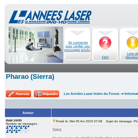
Se connecter
pour vérifier ses
messages privés
Liste d
FAQ
Membre
Pharao (Sierra)
Les Années Laser Index du Forum
->
Informa
Auteur
max zorin
Posté le: Dim 05 Avr 2015 07:09
Sujet du message: Phar
Nombre de messages :
Salut,