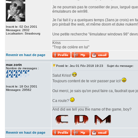
Je ne pourrais pas te conseiller de jeux, largué qu
émulateurs de win98.
Je l'ai fait il y a quelques temps (3ans je crois) e
pro pinball the web, et même doom et duke nukem!
Inscrit le: 02 Oct 2001
Messages: 2832
Localisation: Strasbourg
Une petite recherche "émulateur windows 98" devrai
_________________
Kriss
"Trop de colère en lui"
Revenir en haut de page
max zorin
Posté le: Jeu 01 Fév 2018 19:23
Sujet du message:
Nombre de messages :
Salut Kriss!
Toujours content de te voir passer par ici!
Inscrit le: 18 Oct 2001
Messages: 29562
Oui merci, je sais qu'on peut faire ca, faudrait que
Ca roule?
_________________
And did we tell you the name of the game, boy?
Revenir en haut de page