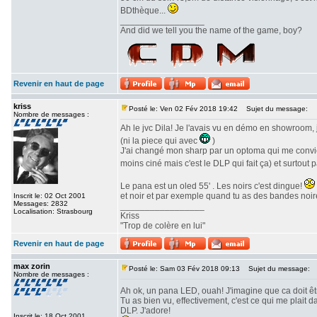
BDthèque...
_________________
And did we tell you the name of the game, boy?
Revenir en haut de page
kriss
Posté le: Ven 02 Fév 2018 19:42
Sujet du message:
Nombre de messages :
Ah le jvc Dila! Je l'avais vu en démo en showroom, 
(ni la piece qui avec
)
J'ai changé mon sharp par un optoma qui me convien
moins ciné mais c'est le DLP qui fait ça) et surtout 
Le pana est un oled 55' . Les noirs c'est dingue!
et noir et par exemple quand tu as des bandes noire
Inscrit le: 02 Oct 2001
Messages: 2832
_________________
Localisation: Strasbourg
Kriss
"Trop de colère en lui"
Revenir en haut de page
max zorin
Posté le: Sam 03 Fév 2018 09:13
Sujet du message:
Nombre de messages :
Ah ok, un pana LED, ouah! J'imagine que ca doit ê
Tu as bien vu, effectivement, c'est ce qui me plait
DLP. J'adore!
Inscrit le: 18 Oct 2001