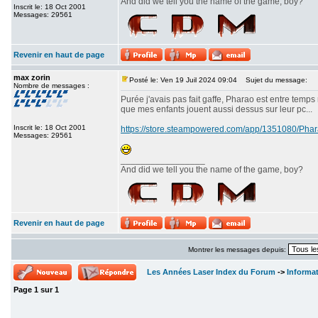
And did we tell you the name of the game, boy?
Inscrit le: 18 Oct 2001
Messages: 29561
Revenir en haut de page
max zorin
Posté le: Ven 19 Juil 2024 09:04
Sujet du message:
Nombre de messages :
Purée j'avais pas fait gaffe, Pharao est entre temps
que mes enfants jouent aussi dessus sur leur pc...
Inscrit le: 18 Oct 2001
https://store.steampowered.com/app/1351080/P
Messages: 29561
_________________
And did we tell you the name of the game, boy?
Revenir en haut de page
Montrer les messages depuis:
Les Années Laser Index du Forum
->
Informa
Page
1
sur
1