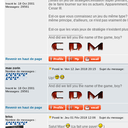
j'avais un jeu de stratégie/cvilisation super prenan
Inscrit le: 18 Oct 2001
de le faire tourner sur les os actuels. Apparemment,
Messages: 29561
Cesar III.
Est-ce que vous connaissez un jeu du même type? J'
même principe, d'ailleurs, ce n'est pas vraiment de l
Est-ce que les vrais jeux de stratégie n'existent pl
_________________
And did we tell you the name of the game, boy?
Revenir en haut de page
max zorin
Posté le: Ven 12 Jan 2018 20:15
Sujet du message:
Nombre de messages :
Up!
_________________
And did we tell you the name of the game, boy?
Inscrit le: 18 Oct 2001
Messages: 29561
Revenir en haut de page
kriss
Posté le: Jeu 01 Fév 2018 12:06
Sujet du message:
Nombre de messages :
Salut Max!
(ça fait une paye!
)