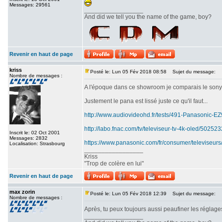
Messages: 29561
_________________
And did we tell you the name of the game, boy?
Revenir en haut de page
kriss
Posté le: Lun 05 Fév 2018 08:58
Sujet du message:
Nombre de messages :
A l'époque dans ce showroom je comparais le sony srx
Justement le pana est lissé juste ce qu'il faut...
http://www.audiovideohd.fr/tests/491-Panasonic-
http://labo.fnac.com/tv/televiseur-tv-4k-oled/5025
Inscrit le: 02 Oct 2001
Messages: 2832
https://www.panasonic.com/fr/consumer/televiseurs
Localisation: Strasbourg
_________________
Kriss
"Trop de colère en lui"
Revenir en haut de page
max zorin
Posté le: Lun 05 Fév 2018 12:39
Sujet du message:
Nombre de messages :
Après, tu peux toujours aussi peaufiner les réglages
_________________