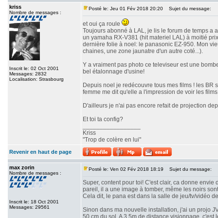
kriss
Posté le: Jeu 01 Fév 2018 20:20
Sujet du message:
Nombre de messages :
et oui ça roule
Toujours abonné à LAL, je lis le forum de temps a a
un yamaha RX-V381 (hit materiel LAL) à moitié prix 
dernière folie à noel: le panasonic EZ-950. Mon vi
chaines, une zone jaunatre d'un autre coté...).
Y a vraiment pas photo ce televiseur est une bombe!
Inscrit le: 02 Oct 2001
bel étalonnage d'usine!
Messages: 2832
Localisation: Strasbourg
Depuis noel je redécouvre tous mes films ! les BR 
femme me dit qu'elle a l'impression de voir les films 
D'ailleurs je n'ai pas encore refait de projection depu
Et toi ta config?
_________________
Kriss
"Trop de colère en lui"
Revenir en haut de page
max zorin
Posté le: Ven 02 Fév 2018 18:19
Sujet du message:
Nombre de messages :
Super, content pour toi! C'est clair, ca donne envie 
pareil, il a une image à tomber, même les noirs son
Cela dit, le pana est dans la salle de jeu/tv/vidéo d
Inscrit le: 18 Oct 2001
Messages: 29561
Sinon dans ma nouvelle installation, j'ai un projo 
50 cm du sol. A 3,5m de distance visionnage, c'est 