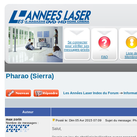
Se connecter
pour vérifier ses
messages privés
Liste d
FAQ
Membre
Pharao (Sierra)
Les Années Laser Index du Forum
->
Informa
Auteur
max zorin
Posté le: Dim 05 Avr 2015 07:09
Sujet du message: Phar
Nombre de messages :
Salut,