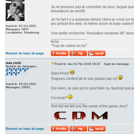
Je ne pourrais pas te conseiller de jeux, largué qu
émulateurs de win98.
Je l'ai fait il y a quelques temps (3ans je crois) e
pro pinball the web, et même doom et duke nukem!
Inscrit le: 02 Oct 2001
Messages: 2832
Localisation: Strasbourg
Une petite recherche "émulateur windows 98" devrai
_________________
Kriss
"Trop de colère en lui"
Revenir en haut de page
max zorin
Posté le: Jeu 01 Fév 2018 19:23
Sujet du message:
Nombre de messages :
Salut Kriss!
Toujours content de te voir passer par ici!
Inscrit le: 18 Oct 2001
Messages: 29561
Oui merci, je sais qu'on peut faire ca, faudrait que
Ca roule?
_________________
And did we tell you the name of the game, boy?
Revenir en haut de page