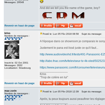
Messages: 29548
_________________
And did we tell you the name of the game, boy?
Revenir en haut de page
kriss
Posté le: Lun 05 Fév 2018 08:58
Sujet du message:
Nombre de messages :
A l'époque dans ce showroom je comparais le sony srx
Justement le pana est lissé juste ce qu'il faut...
http://www.audiovideohd.fr/tests/491-Panasonic-
http://labo.fnac.com/tv/televiseur-tv-4k-oled/5025
Inscrit le: 02 Oct 2001
Messages: 2832
https://www.panasonic.com/fr/consumer/televiseurs
Localisation: Strasbourg
_________________
Kriss
"Trop de colère en lui"
Revenir en haut de page
max zorin
Posté le: Lun 05 Fév 2018 12:39
Sujet du message:
Nombre de messages :
Après, tu peux toujours aussi peaufiner les réglages
_________________