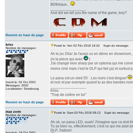
BDthèque...
_________________
And did we tell you the name of the game, boy?
Revenir en haut de page
kriss
Posté le: Ven 02 Fév 2018 19:42
Sujet du message:
Nombre de messages :
Ah le jvc Dila! Je l'avais vu en démo en showroom, 
(ni la piece qui avec
)
J'ai changé mon sharp par un optoma qui me convien
moins ciné mais c'est le DLP qui fait ça) et surtout 
Le pana est un oled 55' . Les noirs c'est dingue!
et noir et par exemple quand tu as des bandes noire
Inscrit le: 02 Oct 2001
Messages: 2832
_________________
Localisation: Strasbourg
Kriss
"Trop de colère en lui"
Revenir en haut de page
max zorin
Posté le: Sam 03 Fév 2018 09:13
Sujet du message:
Nombre de messages :
Ah ok, un pana LED, ouah! J'imagine que ca doit ê
Tu as bien vu, effectivement, c'est ce qui me plait
DLP. J'adore!
Inscrit le: 18 Oct 2001