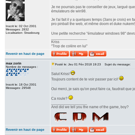
Je ne pourrais pas te conseiller de jeux, largué qu
émulateurs de win98.
Je l'ai fait il y a quelques temps (3ans je crois) e
pro pinball the web, et même doom et duke nukem!
Inscrit le: 02 Oct 2001
Messages: 2832
Localisation: Strasbourg
Une petite recherche "émulateur windows 98" devrai
_________________
Kriss
"Trop de colère en lui"
Revenir en haut de page
max zorin
Posté le: Jeu 01 Fév 2018 19:23
Sujet du message:
Nombre de messages :
Salut Kriss!
Toujours content de te voir passer par ici!
Inscrit le: 18 Oct 2001
Messages: 29548
Oui merci, je sais qu'on peut faire ca, faudrait que
Ca roule?
_________________
And did we tell you the name of the game, boy?
Revenir en haut de page