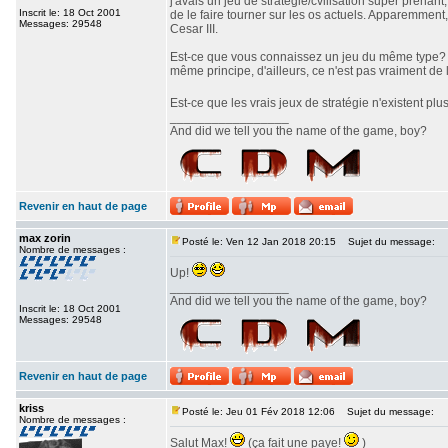
j'avais un jeu de stratégie/cvilisation super prenan
Inscrit le: 18 Oct 2001
de le faire tourner sur les os actuels. Apparemment,
Messages: 29548
Cesar III.
Est-ce que vous connaissez un jeu du même type? J'
même principe, d'ailleurs, ce n'est pas vraiment de l
Est-ce que les vrais jeux de stratégie n'existent pl
_________________
And did we tell you the name of the game, boy?
Revenir en haut de page
max zorin
Posté le: Ven 12 Jan 2018 20:15
Sujet du message:
Nombre de messages :
Up!
_________________
And did we tell you the name of the game, boy?
Inscrit le: 18 Oct 2001
Messages: 29548
Revenir en haut de page
kriss
Posté le: Jeu 01 Fév 2018 12:06
Sujet du message:
Nombre de messages :
Salut Max!
(ça fait une paye!
)