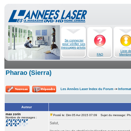
Se connecter
pour vérifier ses
messages privés
Liste d
FAQ
Membre
Pharao (Sierra)
Les Années Laser Index du Forum
->
Informa
Auteur
max zorin
Posté le: Dim 05 Avr 2015 07:09
Sujet du message: Phar
Nombre de messages :
Salut,