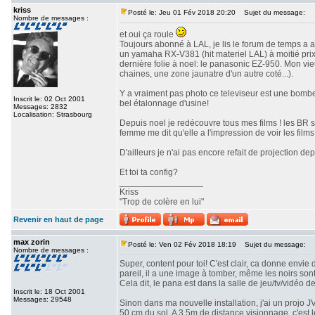
kriss
Posté le: Jeu 01 Fév 2018 20:20
Sujet du message:
Nombre de messages :
et oui ça roule
Toujours abonné à LAL, je lis le forum de temps a a
un yamaha RX-V381 (hit materiel LAL) à moitié prix 
dernière folie à noel: le panasonic EZ-950. Mon vi
chaines, une zone jaunatre d'un autre coté...).
Y a vraiment pas photo ce televiseur est une bombe!
Inscrit le: 02 Oct 2001
bel étalonnage d'usine!
Messages: 2832
Localisation: Strasbourg
Depuis noel je redécouvre tous mes films ! les BR 
femme me dit qu'elle a l'impression de voir les films 
D'ailleurs je n'ai pas encore refait de projection depu
Et toi ta config?
_________________
Kriss
"Trop de colère en lui"
Revenir en haut de page
max zorin
Posté le: Ven 02 Fév 2018 18:19
Sujet du message:
Nombre de messages :
Super, content pour toi! C'est clair, ca donne envie 
pareil, il a une image à tomber, même les noirs son
Cela dit, le pana est dans la salle de jeu/tv/vidéo d
Inscrit le: 18 Oct 2001
Messages: 29548
Sinon dans ma nouvelle installation, j'ai un projo 
50 cm du sol. A 3,5m de distance visionnage, c'est 