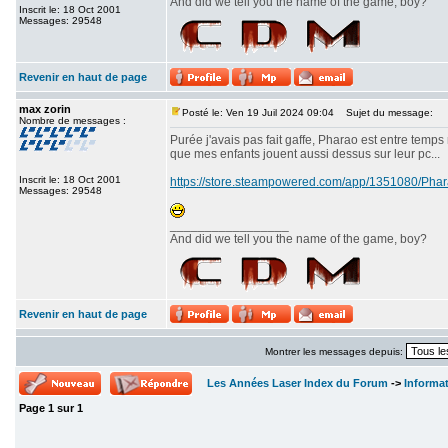
And did we tell you the name of the game, boy?
Inscrit le: 18 Oct 2001
Messages: 29548
Revenir en haut de page
max zorin
Posté le: Ven 19 Juil 2024 09:04
Sujet du message:
Nombre de messages :
Purée j'avais pas fait gaffe, Pharao est entre temps
que mes enfants jouent aussi dessus sur leur pc...
Inscrit le: 18 Oct 2001
https://store.steampowered.com/app/1351080/P
Messages: 29548
_________________
And did we tell you the name of the game, boy?
Revenir en haut de page
Montrer les messages depuis:
Les Années Laser Index du Forum
->
Informa
Page
1
sur
1