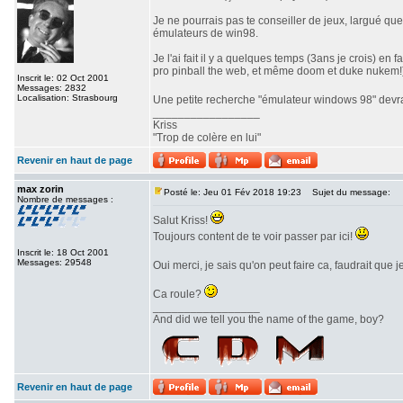
Je ne pourrais pas te conseiller de jeux, largué qu
émulateurs de win98.
Je l'ai fait il y a quelques temps (3ans je crois) e
pro pinball the web, et même doom et duke nukem!
Inscrit le: 02 Oct 2001
Messages: 2832
Localisation: Strasbourg
Une petite recherche "émulateur windows 98" devrai
_________________
Kriss
"Trop de colère en lui"
Revenir en haut de page
max zorin
Posté le: Jeu 01 Fév 2018 19:23
Sujet du message:
Nombre de messages :
Salut Kriss!
Toujours content de te voir passer par ici!
Inscrit le: 18 Oct 2001
Messages: 29548
Oui merci, je sais qu'on peut faire ca, faudrait que
Ca roule?
_________________
And did we tell you the name of the game, boy?
Revenir en haut de page