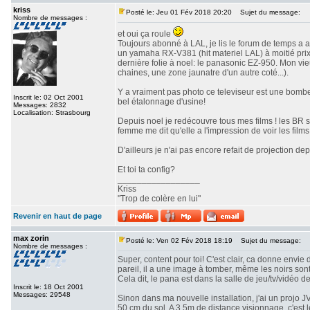
kriss
Posté le: Jeu 01 Fév 2018 20:20
Sujet du message:
Nombre de messages :
et oui ça roule
Toujours abonné à LAL, je lis le forum de temps a a
un yamaha RX-V381 (hit materiel LAL) à moitié prix 
dernière folie à noel: le panasonic EZ-950. Mon vi
chaines, une zone jaunatre d'un autre coté...).
Y a vraiment pas photo ce televiseur est une bombe!
Inscrit le: 02 Oct 2001
bel étalonnage d'usine!
Messages: 2832
Localisation: Strasbourg
Depuis noel je redécouvre tous mes films ! les BR 
femme me dit qu'elle a l'impression de voir les films 
D'ailleurs je n'ai pas encore refait de projection depu
Et toi ta config?
_________________
Kriss
"Trop de colère en lui"
Revenir en haut de page
max zorin
Posté le: Ven 02 Fév 2018 18:19
Sujet du message:
Nombre de messages :
Super, content pour toi! C'est clair, ca donne envie 
pareil, il a une image à tomber, même les noirs son
Cela dit, le pana est dans la salle de jeu/tv/vidéo d
Inscrit le: 18 Oct 2001
Messages: 29548
Sinon dans ma nouvelle installation, j'ai un projo 
50 cm du sol. A 3,5m de distance visionnage, c'est 