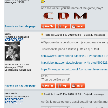
Messages: 29548
_________________
And did we tell you the name of the game, boy?
Revenir en haut de page
kriss
Posté le: Lun 05 Fév 2018 08:58
Sujet du message:
Nombre de messages :
A l'époque dans ce showroom je comparais le sony srx
Justement le pana est lissé juste ce qu'il faut...
http://www.audiovideohd.fr/tests/491-Panasonic-
http://labo.fnac.com/tv/televiseur-tv-4k-oled/5025
Inscrit le: 02 Oct 2001
Messages: 2832
https://www.panasonic.com/fr/consumer/televiseurs
Localisation: Strasbourg
_________________
Kriss
"Trop de colère en lui"
Revenir en haut de page
max zorin
Posté le: Lun 05 Fév 2018 12:39
Sujet du message:
Nombre de messages :
Après, tu peux toujours aussi peaufiner les réglages
_________________