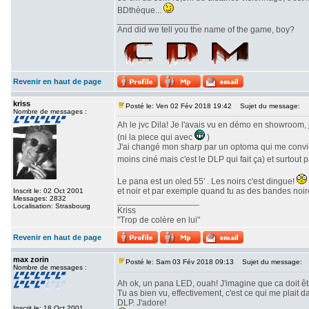
BDthèque...
_________________
And did we tell you the name of the game, boy?
Revenir en haut de page
kriss
Posté le: Ven 02 Fév 2018 19:42
Sujet du message:
Nombre de messages :
Ah le jvc Dila! Je l'avais vu en démo en showroom, 
(ni la piece qui avec
)
J'ai changé mon sharp par un optoma qui me convien
moins ciné mais c'est le DLP qui fait ça) et surtout 
Le pana est un oled 55' . Les noirs c'est dingue!
et noir et par exemple quand tu as des bandes noire
Inscrit le: 02 Oct 2001
Messages: 2832
_________________
Localisation: Strasbourg
Kriss
"Trop de colère en lui"
Revenir en haut de page
max zorin
Posté le: Sam 03 Fév 2018 09:13
Sujet du message:
Nombre de messages :
Ah ok, un pana LED, ouah! J'imagine que ca doit ê
Tu as bien vu, effectivement, c'est ce qui me plait
DLP. J'adore!
Inscrit le: 18 Oct 2001