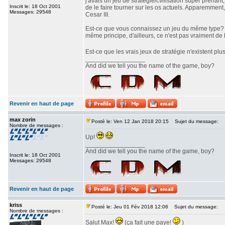
j'avais un jeu de stratégie/cvilisation super prenan
Inscrit le: 18 Oct 2001
de le faire tourner sur les os actuels. Apparemment,
Messages: 29548
Cesar III.
Est-ce que vous connaissez un jeu du même type? J'
même principe, d'ailleurs, ce n'est pas vraiment de l
Est-ce que les vrais jeux de stratégie n'existent pl
_________________
And did we tell you the name of the game, boy?
Revenir en haut de page
max zorin
Posté le: Ven 12 Jan 2018 20:15
Sujet du message:
Nombre de messages :
Up!
_________________
And did we tell you the name of the game, boy?
Inscrit le: 18 Oct 2001
Messages: 29548
Revenir en haut de page
kriss
Posté le: Jeu 01 Fév 2018 12:06
Sujet du message:
Nombre de messages :
Salut Max!
(ça fait une paye!
)