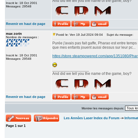
And did we tell you the name of the game, boy?
Inscrit le: 18 Oct 2001
Messages: 29548
Revenir en haut de page
max zorin
Posté le: Ven 19 Juil 2024 09:04
Sujet du message:
Nombre de messages :
Purée j'avais pas fait gaffe, Pharao est entre temps
que mes enfants jouent aussi dessus sur leur pc...
Inscrit le: 18 Oct 2001
https://store.steampowered.com/app/1351080/P
Messages: 29548
_________________
And did we tell you the name of the game, boy?
Revenir en haut de page
Montrer les messages depuis:
Les Années Laser Index du Forum
->
Informa
Page
1
sur
1