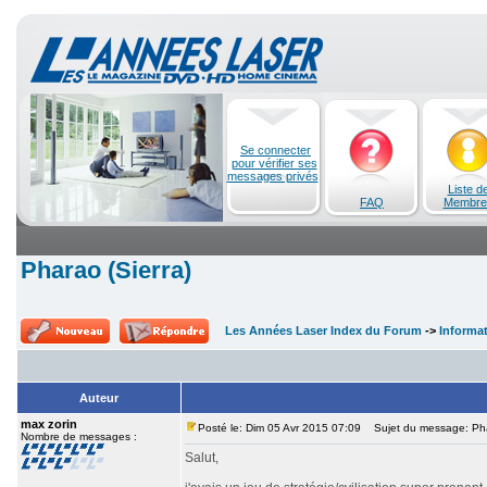
Se connecter
pour vérifier ses
messages privés
Liste d
FAQ
Membre
Pharao (Sierra)
Les Années Laser Index du Forum
->
Informa
Auteur
max zorin
Posté le: Dim 05 Avr 2015 07:09
Sujet du message: Phar
Nombre de messages :
Salut,