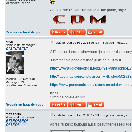
Messages: 29562
_________________
And did we tell you the name of the game, boy?
Revenir en haut de page
kriss
Posté le: Lun 05 Fév 2018 08:58
Sujet du message:
Nombre de messages :
A l'époque dans ce showroom je comparais le sony srx
Justement le pana est lissé juste ce qu'il faut...
http://www.audiovideohd.fr/tests/491-Panasonic-
http://labo.fnac.com/tv/televiseur-tv-4k-oled/5025
Inscrit le: 02 Oct 2001
Messages: 2832
https://www.panasonic.com/fr/consumer/televiseurs
Localisation: Strasbourg
_________________
Kriss
"Trop de colère en lui"
Revenir en haut de page
max zorin
Posté le: Lun 05 Fév 2018 12:39
Sujet du message:
Nombre de messages :
Après, tu peux toujours aussi peaufiner les réglages
_________________