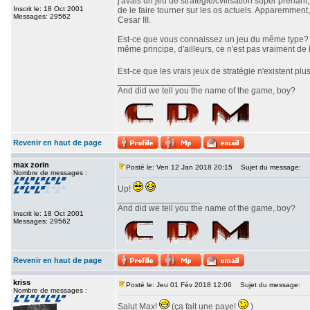
j'avais un jeu de stratégie/cvilisation super prenan
Inscrit le: 18 Oct 2001
de le faire tourner sur les os actuels. Apparemment,
Messages: 29562
Cesar III.
Est-ce que vous connaissez un jeu du même type? J'
même principe, d'ailleurs, ce n'est pas vraiment de l
Est-ce que les vrais jeux de stratégie n'existent pl
_________________
And did we tell you the name of the game, boy?
Revenir en haut de page
max zorin
Posté le: Ven 12 Jan 2018 20:15
Sujet du message:
Nombre de messages :
Up!
_________________
And did we tell you the name of the game, boy?
Inscrit le: 18 Oct 2001
Messages: 29562
Revenir en haut de page
kriss
Posté le: Jeu 01 Fév 2018 12:06
Sujet du message:
Nombre de messages :
Salut Max!
(ça fait une paye!
)