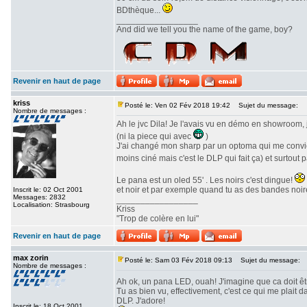
BDthèque...
_________________
And did we tell you the name of the game, boy?
Revenir en haut de page
kriss
Posté le: Ven 02 Fév 2018 19:42
Sujet du message:
Nombre de messages :
Ah le jvc Dila! Je l'avais vu en démo en showroom, 
(ni la piece qui avec
)
J'ai changé mon sharp par un optoma qui me convien
moins ciné mais c'est le DLP qui fait ça) et surtout 
Le pana est un oled 55' . Les noirs c'est dingue!
et noir et par exemple quand tu as des bandes noire
Inscrit le: 02 Oct 2001
Messages: 2832
_________________
Localisation: Strasbourg
Kriss
"Trop de colère en lui"
Revenir en haut de page
max zorin
Posté le: Sam 03 Fév 2018 09:13
Sujet du message:
Nombre de messages :
Ah ok, un pana LED, ouah! J'imagine que ca doit ê
Tu as bien vu, effectivement, c'est ce qui me plait
DLP. J'adore!
Inscrit le: 18 Oct 2001