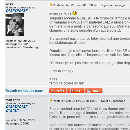
kriss
Posté le: Jeu 01 Fév 2018 20:20
Sujet du message:
Nombre de messages :
et oui ça roule
Toujours abonné à LAL, je lis le forum de temps a a
un yamaha RX-V381 (hit materiel LAL) à moitié prix 
dernière folie à noel: le panasonic EZ-950. Mon vi
chaines, une zone jaunatre d'un autre coté...).
Y a vraiment pas photo ce televiseur est une bombe!
Inscrit le: 02 Oct 2001
bel étalonnage d'usine!
Messages: 2832
Localisation: Strasbourg
Depuis noel je redécouvre tous mes films ! les BR 
femme me dit qu'elle a l'impression de voir les films 
D'ailleurs je n'ai pas encore refait de projection depu
Et toi ta config?
_________________
Kriss
"Trop de colère en lui"
Revenir en haut de page
max zorin
Posté le: Ven 02 Fév 2018 18:19
Sujet du message:
Nombre de messages :
Super, content pour toi! C'est clair, ca donne envie 
pareil, il a une image à tomber, même les noirs son
Cela dit, le pana est dans la salle de jeu/tv/vidéo d
Inscrit le: 18 Oct 2001
Messages: 29562
Sinon dans ma nouvelle installation, j'ai un projo 
50 cm du sol. A 3,5m de distance visionnage, c'est 