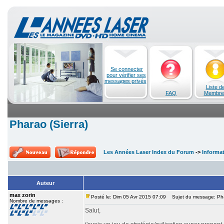
Se connecter
pour vérifier ses
messages privés
Liste d
FAQ
Membre
Pharao (Sierra)
Les Années Laser Index du Forum
->
Informa
Auteur
max zorin
Posté le: Dim 05 Avr 2015 07:09
Sujet du message: Phar
Nombre de messages :
Salut,