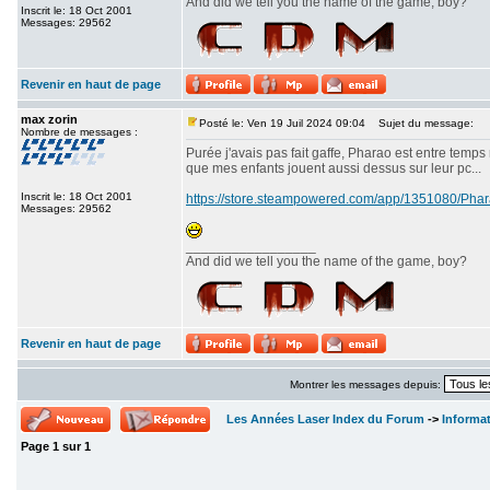
And did we tell you the name of the game, boy?
Inscrit le: 18 Oct 2001
Messages: 29562
Revenir en haut de page
max zorin
Posté le: Ven 19 Juil 2024 09:04
Sujet du message:
Nombre de messages :
Purée j'avais pas fait gaffe, Pharao est entre temps
que mes enfants jouent aussi dessus sur leur pc...
Inscrit le: 18 Oct 2001
https://store.steampowered.com/app/1351080/P
Messages: 29562
_________________
And did we tell you the name of the game, boy?
Revenir en haut de page
Montrer les messages depuis:
Les Années Laser Index du Forum
->
Informa
Page
1
sur
1