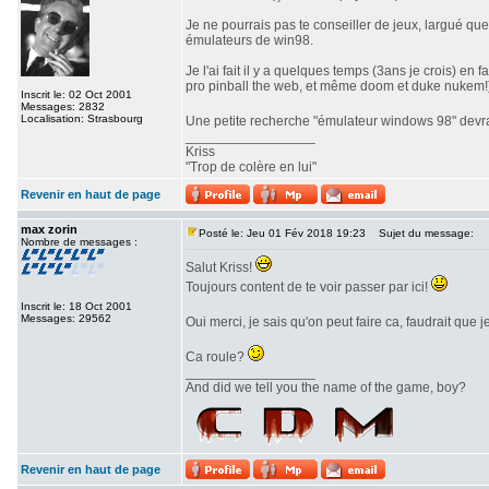
Je ne pourrais pas te conseiller de jeux, largué qu
émulateurs de win98.
Je l'ai fait il y a quelques temps (3ans je crois) e
pro pinball the web, et même doom et duke nukem!
Inscrit le: 02 Oct 2001
Messages: 2832
Localisation: Strasbourg
Une petite recherche "émulateur windows 98" devrai
_________________
Kriss
"Trop de colère en lui"
Revenir en haut de page
max zorin
Posté le: Jeu 01 Fév 2018 19:23
Sujet du message:
Nombre de messages :
Salut Kriss!
Toujours content de te voir passer par ici!
Inscrit le: 18 Oct 2001
Messages: 29562
Oui merci, je sais qu'on peut faire ca, faudrait que
Ca roule?
_________________
And did we tell you the name of the game, boy?
Revenir en haut de page